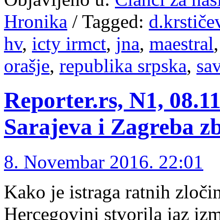
Hronika
/
Tagged:
d.krstiče
hv
,
icty irmct
,
jna
,
maestral
orašje
,
republika srpska
,
sav
Reporter.rs, N1, 08.1
Sarajeva i Zagreba zb
8. Novembar 2016. 22:01
Kako je istraga ratnih zloč
Hercegovini stvorila jaz izm