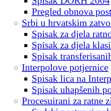
Spisak DORH 2004
Pregled obnova pos
Srbi u hrvatskim zatv
Spisak za djela ratn
Spisak za djela klas
Spisak transferisani
Interpolove potjernice
Spisak lica na Inte
Spisak uhapšenih po
Procesuirani za ratne z