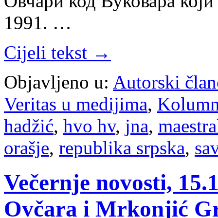
Овчари код Вуковара који 
1991. …
Cijeli tekst →
Objavljeno u:
Autorski član
Veritas u medijima
,
Kolum
hadžić
,
hvo hv
,
jna
,
maestra
orašje
,
republika srpska
,
sav
Večernje novosti, 15.
Ovčara i Mrkonjić G