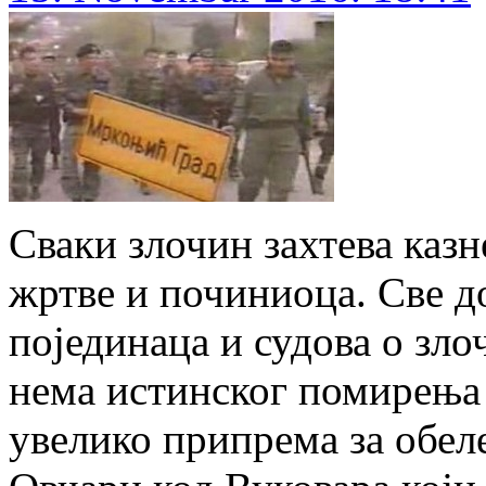
Сваки злочин захтева казн
жртве и починиоца. Све до
појединаца и судова о зл
нема истинског помирења
увелико припрема за обе