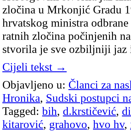
zločina u Mrkonjić Gradu 1
hrvatskog ministra odbrane 
ratnih zločina počinjenih n
stvorila je sve ozbiljniji j
Cijeli tekst →
Objavljeno u:
Članci za na
Hronika
,
Sudski postupci n
Tagged:
bih
,
d.krstičević
,
di
kitarović
,
grahovo
,
hvo hv
,