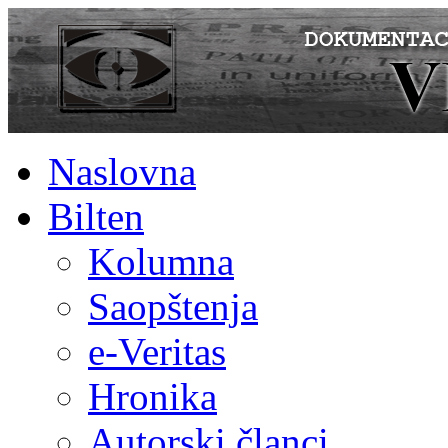
Naslovna
Bilten
Kolumna
Saopštenja
e-Veritas
Hronika
Autorski članci