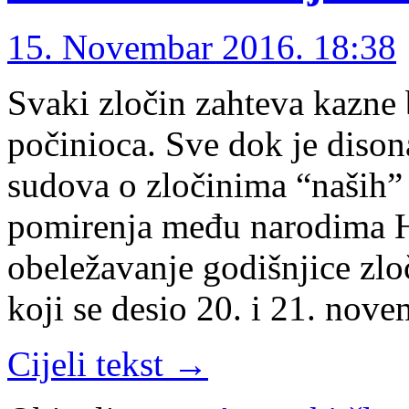
15. Novembar 2016. 18:38
Svaki zločin zahteva kazne 
počinioca. Sve dok je dison
sudova o zločinima “naših” 
pomirenja među narodima H
obeležavanje godišnjice zl
koji se desio 20. i 21. no
Cijeli tekst →