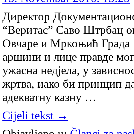
Директор Документацион
“Веритас” Саво Штрбац оц
Овчаре и Мркоњић Града 
аршини и лице правде мог
ужасна недјела, у зависнос
жртва, иако би принцип да
адекватну казну …
Cijeli tekst →
Objavljeno u:
Članci za na