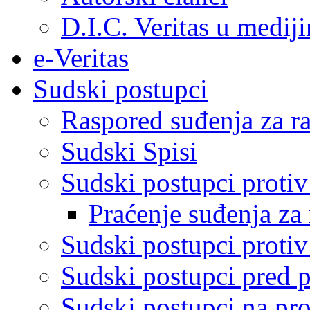
D.I.C. Veritas u medij
e-Veritas
Sudski postupci
Raspored suđenja za ra
Sudski Spisi
Sudski postupci proti
Praćenje suđenja za 
Sudski postupci proti
Sudski postupci pred 
Sudski postupci na pro