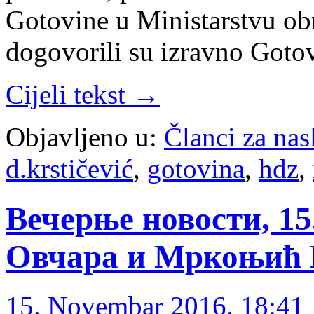
Gotovine u Ministarstvu ob
dogovorili su izravno Gotov
Cijeli tekst →
Objavljeno u:
Članci za na
d.krstičević
,
gotovina
,
hdz
,
Вечерње новости, 15
Овчара и Мркоњић 
15. Novembar 2016. 18:41