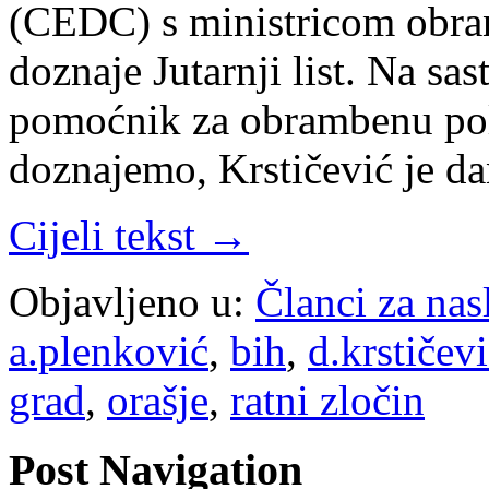
(CEDC) s ministricom obr
doznaje Jutarnji list. Na sa
pomoćnik za obrambenu pol
doznajemo, Krstičević je da
Cijeli tekst →
Objavljeno u:
Članci za na
a.plenković
,
bih
,
d.krstičev
grad
,
orašje
,
ratni zločin
Post Navigation