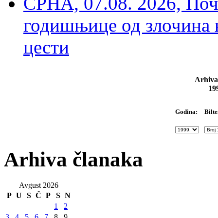
СРНА, 07.08. 2026, По
годишњице од злочина 
цести
Arhiva
19
Bilte
Godina:
Arhiva članaka
Avgust 2026
P
U
S
Č
P
S
N
1
2
3
4
5
6
7
8
9