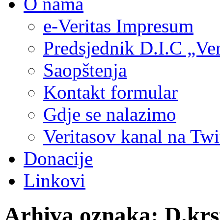
O nama
e-Veritas Impresum
Predsjednik D.I.C „Ver
Saopštenja
Kontakt formular
Gdje se nalazimo
Veritasov kanal na Twi
Donacije
Linkovi
Arhiva oznaka:
D.krs