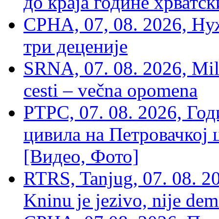
до краја године хрватс
СРНА, 07, 08. 2026, Ну
три деценије
SRNA, 07. 08. 2026, Mil
cesti – večna opomena
РТРС, 07. 08. 2026, Г
цивила на Петровачкој ц
[Видео, Фото]
RTRS, Tanjug, 07. 08. 2
Kninu je jezivo, nije dem