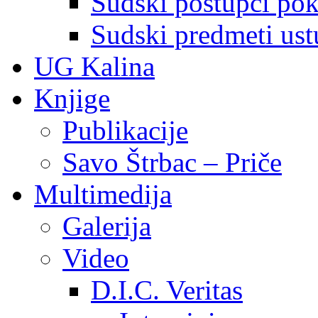
Sudski postupci pokr
Sudski predmeti ustu
UG Kalina
Knjige
Publikacije
Savo Štrbac – Priče
Multimedija
Galerija
Video
D.I.C. Veritas