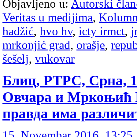
Objavljeno u:
Autorski član
Veritas u medijima
,
Kolum
hadžić
,
hvo hv
,
icty irmct
,
j
mrkonjić grad
,
orašje
,
repub
šešelj
,
vukovar
Блиц, РТРС, Срна, 1
Овчара и Мркоњић Г
правда има различи
15. Novembar 2016. 13:25