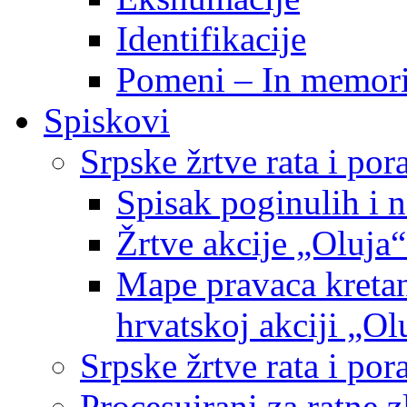
Identifikacije
Pomeni – In memor
Spiskovi
Srpske žrtve rata i po
Spisak poginulih i n
Žrtve akcije „Oluja“
Mape pravaca kretan
hrvatskoj akciji „Ol
Srpske žrtve rata i p
Procesuirani za ratne 