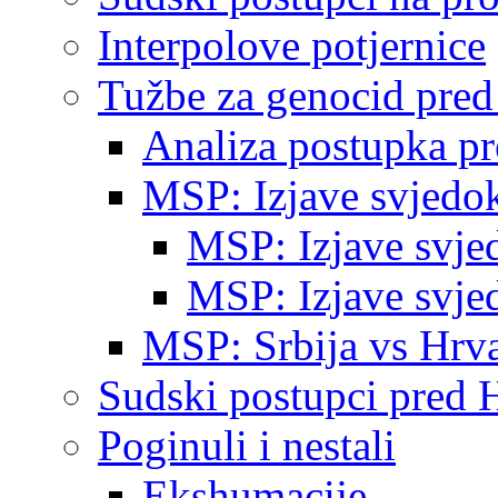
Interpolove potjernice
Tužbe za genocid pre
Analiza postupka p
MSP: Izjave svjedo
MSP: Izjave svje
MSP: Izjave svje
MSP: Srbija vs Hrva
Sudski postupci pred 
Poginuli i nestali
Ekshumacije