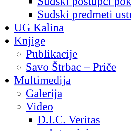
Sudski postupci pokr
Sudski predmeti ustu
UG Kalina
Knjige
Publikacije
Savo Štrbac – Priče
Multimedija
Galerija
Video
D.I.C. Veritas