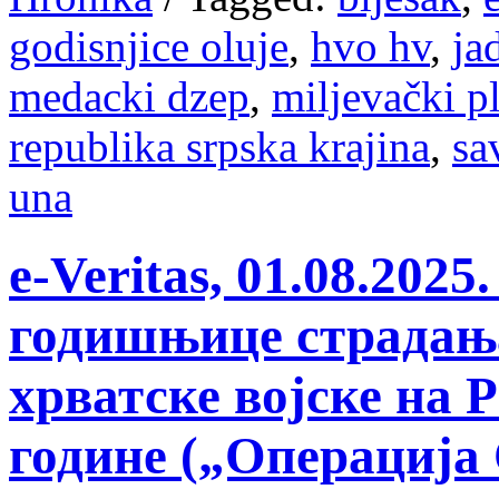
godisnjice oluje
,
hvo hv
,
ja
medacki dzep
,
miljevački p
republika srpska krajina
,
sa
una
e-Veritas, 01.08.20
годишњице страдања
хрватске војске на Р
године („Операција 