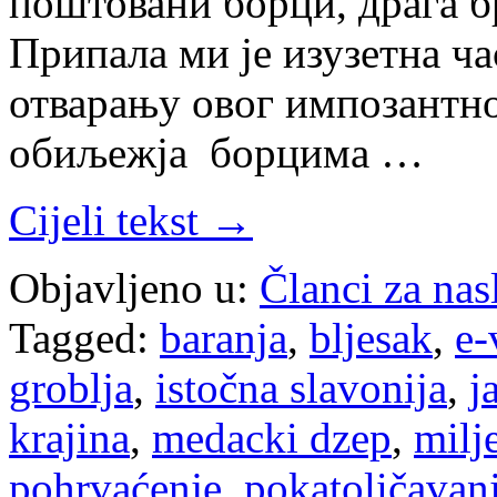
поштовани борци, драга бр
Припала ми је изузетна ча
отварању овог импозантн
обиљежја борцима …
Cijeli tekst →
Objavljeno u:
Članci za na
Tagged:
baranja
,
bljesak
,
e-
groblja
,
istočna slavonija
,
j
krajina
,
medacki dzep
,
milj
pohrvaćenje
,
pokatoličavan