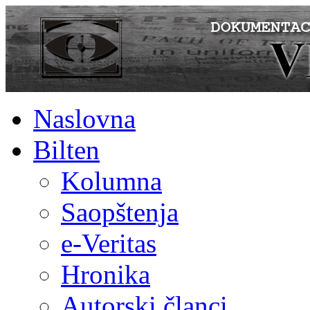
Naslovna
Bilten
Kolumna
Saopštenja
e-Veritas
Hronika
Autorski članci