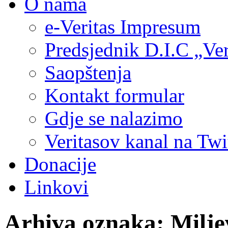
O nama
e-Veritas Impresum
Predsjednik D.I.C „Ver
Saopštenja
Kontakt formular
Gdje se nalazimo
Veritasov kanal na Twi
Donacije
Linkovi
Arhiva oznaka:
Milje