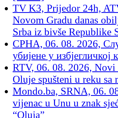
TV K3, Prijedor 24h, ATV
Novom Gradu danas obilj
Srba iz bivše Republike 
СРНА, 06. 08. 2026, Сл
убијене у избјегличкој 
RTV, 06. 08. 2026, Novi 
Oluje spušteni u reku sa
Mondo.ba, SRNA, 06. 08
vijenac u Unu u znak sjeć
“Oluja”