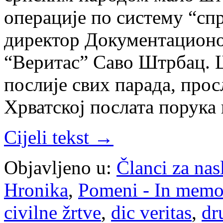
операције по систему “спр
директор Документацион
“Веритас” Саво Штрбац. Ш
послије свих парада, прос
Хрватској послата порука
Cijeli tekst →
Objavljeno u:
Članci za na
Hronika
,
Pomeni - In mem
civilne žrtve
,
dic veritas
,
dr