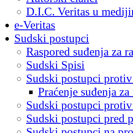
D.I.C. Veritas u medij
e-Veritas
Sudski postupci
Raspored suđenja za ra
Sudski Spisi
Sudski postupci proti
Praćenje suđenja za 
Sudski postupci proti
Sudski postupci pred 
Sudski postupci na pro