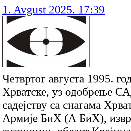
1. Avgust 2025. 17:39
Четвртог августа 1995. го
Хрватске, уз одобрење С
садејству са снагама Хрва
Армије БиХ (А БиХ), извр