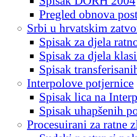
Spisak DORH 2004
Pregled obnova pos
Srbi u hrvatskim zatv
Spisak za djela ratn
Spisak za djela klas
Spisak transferisani
Interpolove potjernice
Spisak lica na Inte
Spisak uhapšenih po
Procesuirani za ratne z