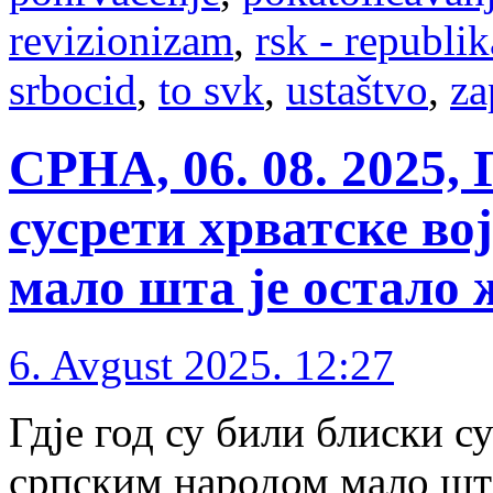
revizionizam
,
rsk - republik
srbocid
,
to svk
,
ustaštvo
,
za
СРНА, 06. 08. 2025, 
сусрети хрватске во
мало шта је остало 
6. Avgust 2025. 12:27
Гдје год су били блиски с
српским народом мало шта