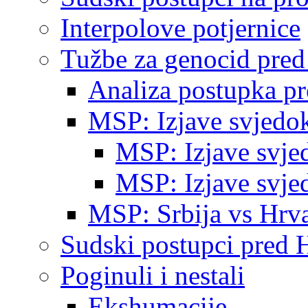
Interpolove potjernice
Tužbe za genocid pre
Analiza postupka p
MSP: Izjave svjedo
MSP: Izjave svje
MSP: Izjave svje
MSP: Srbija vs Hrva
Sudski postupci pred 
Poginuli i nestali
Ekshumacije