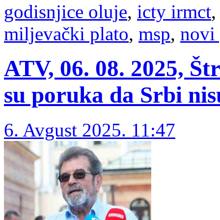
godisnjice oluje
,
icty irmct
miljevački plato
,
msp
,
novi
ATV, 06. 08. 2025, Št
su poruka da Srbi nis
6. Avgust 2025. 11:47