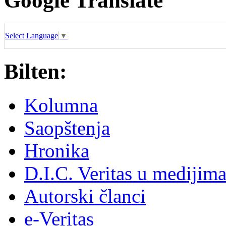
Google Translate
Select Language
▼
Bilten:
Kolumna
Saopštenja
Hronika
D.I.C. Veritas u medijim
Autorski članci
e-Veritas