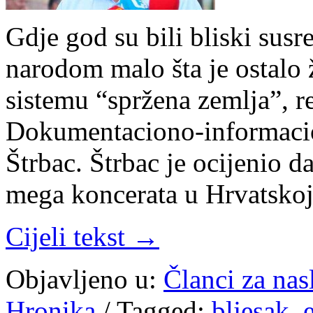
Gdje god su bili bliski susr
narodom malo šta je ostalo ž
sistemu “spržena zemlja”, re
Dokumentaciono-informacio
Štrbac. Štrbac je ocijenio da
mega koncerata u Hrvatskoj
Cijeli tekst →
Objavljeno u:
Članci za na
Hronika
/
Tagged:
bljesak
,