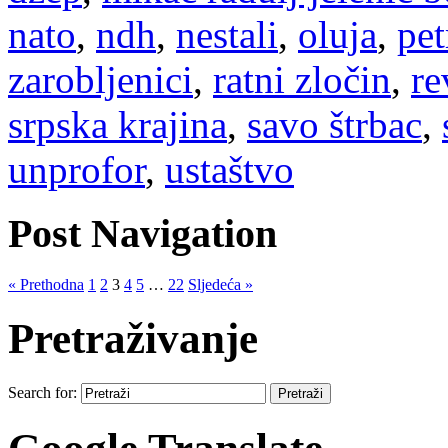
nato
,
ndh
,
nestali
,
oluja
,
pet
zarobljenici
,
ratni zločin
,
re
srpska krajina
,
savo štrbac
,
unprofor
,
ustaštvo
Post Navigation
« Prethodna
1
2
3
4
5
…
22
Sljedeća »
Pretraživanje
Search for: