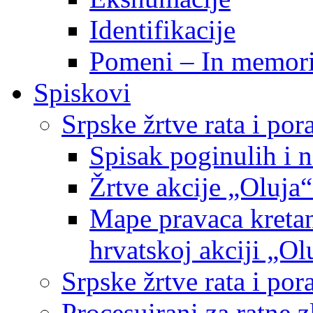
Identifikacije
Pomeni – In memor
Spiskovi
Srpske žrtve rata i po
Spisak poginulih i n
Žrtve akcije „Oluja“
Mape pravaca kretan
hrvatskoj akciji „Ol
Srpske žrtve rata i p
Procesuirani za ratne 