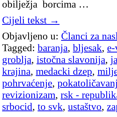
obilježja borcima …
Cijeli tekst →
Objavljeno u:
Članci za na
Tagged:
baranja
,
bljesak
,
e-
groblja
,
istočna slavonija
,
j
krajina
,
medacki dzep
,
milj
pohrvaćenje
,
pokatoličavan
revizionizam
,
rsk - republik
srbocid
,
to svk
,
ustaštvo
,
za