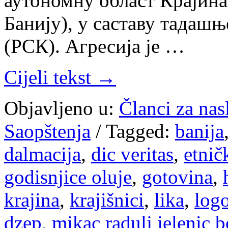
аутономну област Крајина 
Банију), у саставу тадаш
(РСК). Агресија је …
Cijeli tekst →
Objavljeno u:
Članci za na
Saopštenja
/
Tagged:
banija
dalmacija
,
dic veritas
,
etnič
godisnjice oluje
,
gotovina
,
krajina
,
krajišnici
,
lika
,
logo
dzep
,
mikac radulj jelenic 