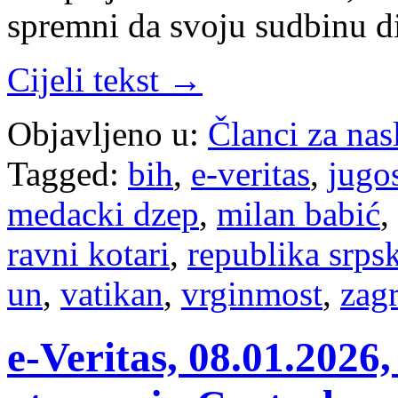
spremni da svoju sudbinu di
Cijeli tekst →
Objavljeno u:
Članci za na
Tagged:
bih
,
e-veritas
,
jugos
medacki dzep
,
milan babić
,
ravni kotari
,
republika srps
un
,
vatikan
,
vrginmost
,
zag
е-Veritas, 08.01.2026