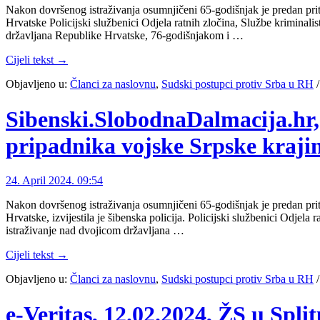
Nakon dovršenog istraživanja osumnjičeni 65-godišnjak je predan pri
Hrvatske Policijski službenici Odjela ratnih zločina, Službe kriminali
državljana Republike Hrvatske, 76-godišnjakom i …
Cijeli tekst →
Objavljeno u:
Članci za naslovnu
,
Sudski postupci protiv Srba u RH
Sibenski.SlobodnaDalmacija.hr, 
pripadnika vojske Srpske krajin
24. April 2024. 09:54
Nakon dovršenog istraživanja osumnjičeni 65-godišnjak je predan pri
Hrvatske, izvijestila je šibenska policija. Policijski službenici Odjela
istraživanje nad dvojicom državljana …
Cijeli tekst →
Objavljeno u:
Članci za naslovnu
,
Sudski postupci protiv Srba u RH
e-Veritas, 12.02.2024, ŽS u Spl