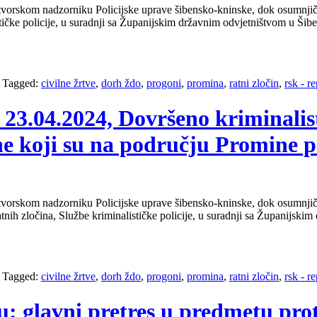
tvorskom nadzorniku Policijske uprave šibensko-kninske, dok osumnjič
stičke policije, u suradnji sa Županijskim državnim odvjetništvom u Šiben
/
Tagged:
civilne žrtve
,
dorh ždo
,
progoni
,
promina
,
ratni zločin
,
rsk - r
23.04.2024, Dovršeno kriminalis
e koji su na području Promine po
tvorskom nadzorniku Policijske uprave šibensko-kninske, dok osumnjič
 ratnih zločina, Službe kriminalističke policije, u suradnji sa Županijski
/
Tagged:
civilne žrtve
,
dorh ždo
,
progoni
,
promina
,
ratni zločin
,
rsk - r
itu: glavni pretres u predmetu pr