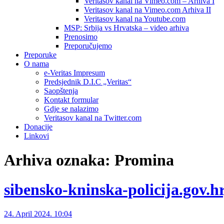
Veritasov kanal na Vimeo.com – Arhiva I
Veritasov kanal na Vimeo.com Arhiva II
Veritasov kanal na Youtube.com
MSP: Srbija vs Hrvatska – video arhiva
Prenosimo
Preporučujemo
Preporuke
O nama
e-Veritas Impresum
Predsjednik D.I.C „Veritas“
Saopštenja
Kontakt formular
Gdje se nalazimo
Veritasov kanal na Twitter.com
Donacije
Linkovi
Arhiva oznaka:
Promina
sibensko-kninska-policija.gov.hr
24. April 2024. 10:04