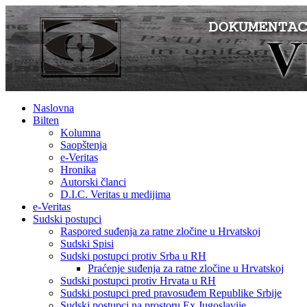
Naslovna
Bilten
Kolumna
Saopštenja
e-Veritas
Hronika
Autorski članci
D.I.C. Veritas u medijima
e-Veritas
Sudski postupci
Raspored suđenja za ratne zločine u Hrvatskoj
Sudski Spisi
Sudski postupci protiv Srba u RH
Praćenje suđenja za ratne zločine u Hrvatskoj
Sudski postupci protiv Hrvata u RH
Sudski postupci pred pravosuđem Republike Srbije
Sudski postupci na prostoru Ex Jugoslavije