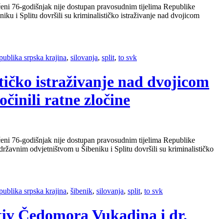
eni 76-godišnjak nije dostupan pravosudnim tijelima Republike
iku i Splitu dovršili su kriminalističko istraživanje nad dvojicom
epublika srpska krajina
,
silovanja
,
split
,
to svk
tičko istraživanje nad dvojicom
činili ratne zločine
eni 76-godišnjak nije dostupan pravosudnim tijelima Republike
m državnim odvjetništvom u Šibeniku i Splitu dovršili su kriminalističko
epublika srpska krajina
,
šibenik
,
silovanja
,
split
,
to svk
otiv Čedomora Vukadina i dr.