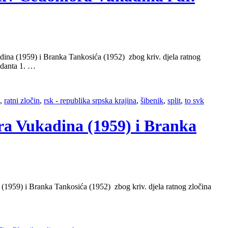
dina (1959) i Branka Tankosića (1952) zbog kriv. djela ratnog
ndanta 1. …
,
ratni zločin
,
rsk - republika srpska krajina
,
šibenik
,
split
,
to svk
ora Vukadina (1959) i Branka
(1959) i Branka Tankosića (1952) zbog kriv. djela ratnog zločina