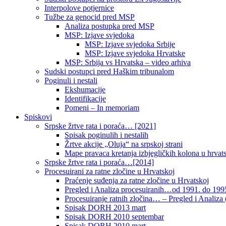
Interpolove potjernice
Tužbe za genocid pred MSP
Analiza postupka pred MSP
MSP: Izjave svjedoka
MSP: Izjave svjedoka Srbije
MSP: Izjave svjedoka Hrvatske
MSP: Srbija vs Hrvatska – video arhiva
Sudski postupci pred Haškim tribunalom
Poginuli i nestali
Ekshumacije
Identifikacije
Pomeni – In memoriam
Spiskovi
Srpske žrtve rata i poraća… [2021]
Spisak poginulih i nestalih
Žrtve akcije „Oluja“ na srpskoj strani
Mape pravaca kretanja izbjegličkih kolona u hrvats
Srpske žrtve rata i poraća…[2014]
Procesuirani za ratne zločine u Hrvatskoj
Praćenje suđenja za ratne zločine u Hrvatskoj
Pregled i Analiza procesuiranih…od 1991. do 1995
Procesuiranje ratnih zločina… – Pregled i Analiza (
Spisak DORH 2013 mart
Spisak DORH 2010 septembar
Spisak DORH 2010 mart