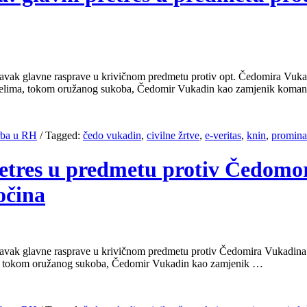
tavak glavne rasprave u krivičnom predmetu protiv opt. Čedomira Vuka
nim selima, tokom oružanog sukoba, Čedomir Vukadin kao zamjenik koma
Srba u RH
/
Tagged:
čedo vukadin
,
civilne žrtve
,
e-veritas
,
knin
,
promina
pretres u predmetu protiv Čedom
očina
tavak glavne rasprave u krivičnom predmetu protiv Čedomira Vukadina 
ima, tokom oružanog sukoba, Čedomir Vukadin kao zamjenik …