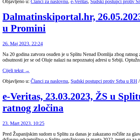
Objavljeno u:
Članci za naslovnu
,
e-Veritas
,
Sudski postupci protiv 
Dalmatinskiportal.hr, 26.05.20
u Promini
26. Maj 2023. 22:24
Na 20 godina zatvora osuđen je u Splitu Nenad Đomlija zbog ratnog 
odsutnosti jer se od Oluje nalazi na nepoznatoj adresi u Srbiji. Optuž
Cijeli tekst →
Objavljeno u:
Članci za naslovnu
,
Sudski postupci protiv Srba u RH
e-Veritas, 23.03.2023, ŽS u Spli
ratnog zločina
23. Mart 2023. 10:25
Pred Županijskim sudom u Splitu za danas je zakazano ročište za glav
državno odvjetništvo u Splitu optužnicom iz marta 2022. tereti ga za 