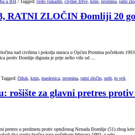
Srba u RH
/
Tagged:
čedo vukadin
,
civilne žrtve
,
knin
,
promina
,
ratni zlo
23, RATNI ZLOČIN Đomliji 20 god
zločina nad civilima i pokolja staraca u Općini Promina početkom 199
nica protiv Đomlije dignuta je prije nešto više od …
/
Tagged:
čitluk
,
knin
,
maslenica
,
promina
,
ratni zločin
,
split
,
to svk
tu: rošište za glavni pretres prot
ni pretres u predmetu protiv optuženog Nenada Đomlije (51) zbog krivič
pokolj dva starija bračna para početkom februara 1993. u selu …