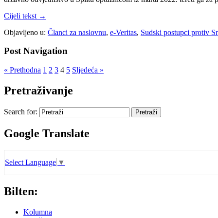
Cijeli tekst →
Objavljeno u:
Članci za naslovnu
,
e-Veritas
,
Sudski postupci protiv 
Post Navigation
« Prethodna
1
2
3
4
5
Sljedeća »
Pretraživanje
Search for:
Google Translate
Select Language
▼
Bilten:
Kolumna