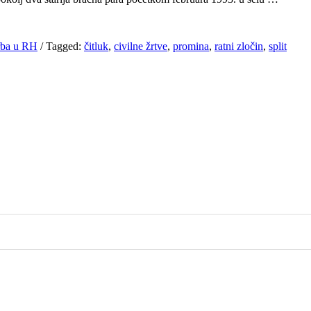
Srba u RH
/
Tagged:
čitluk
,
civilne žrtve
,
promina
,
ratni zločin
,
split