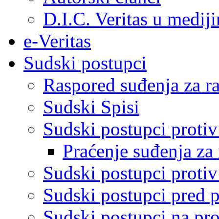
D.I.C. Veritas u medij
e-Veritas
Sudski postupci
Raspored suđenja za ra
Sudski Spisi
Sudski postupci proti
Praćenje suđenja za 
Sudski postupci proti
Sudski postupci pred 
Sudski postupci na pro