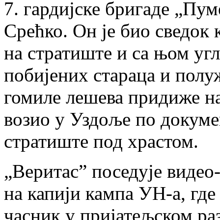
7. гардијске бригаде „Пум
Срећко. Он је био сведок 
на стратиште и са њом уг
побијених стараца и полу
гомиле лешева придиже на
возио у Уздоље по докуме
стратиште под храстом.
„Веритас” поседује видео-
на капији кампа УН-а, где
часник у пријатељском раз