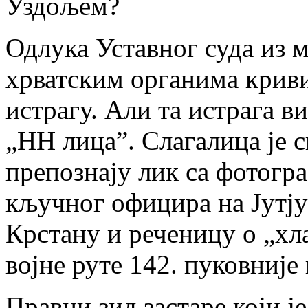
Уздољем?
Одлука Уставног суда из м
хрватским органима криви
истрагу. Али та истрага 
„НН лица”. Слагалица је 
препознају лик са фотогр
кључног официра на Јутју
Крстану и реченицу о „хла
војне руте 142. пуковније
Правни зид застаре који ј