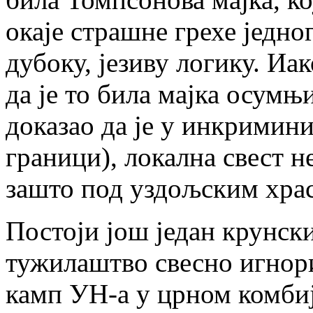
окаје страшне грехе једног
дубоку, језиву логику. Иа
да је то била мајка осумњ
доказао да је у инкримини
граници), локална свест н
зашто под уздољским храс
Постоји још један крунски
тужилаштво свесно игнори
камп УН-а у црном комбиј