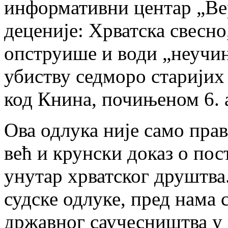
информативни центар „Вер
деценије: Хрватска свесн
опструише и води „неучин
убиству седморо старијих
код Книна, почињеном 6. а
Ова одлука није само пра
већ и крунски доказ о по
унутар хрватског друштва
судске одлуке, пред нама 
државног саучесништва у 