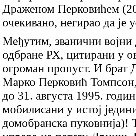
Драженом Перковићем (202
очекивано, негирао да је 
Међутим, званични војни
одбране РХ, цитирани у ов
огроман пропуст. И брат 
Марко Перковић Томпсон, 
до 31. августа 1995. годи
мобилисани у истој једин
домобранска пуковнија)! Т