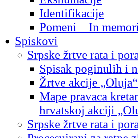
Identifikacije
Pomeni – In memor
Spiskovi
Srpske žrtve rata i po
Spisak poginulih i n
Žrtve akcije „Oluja“
Mape pravaca kretan
hrvatskoj akciji „Ol
Srpske žrtve rata i p
Procesuirani za ratne 