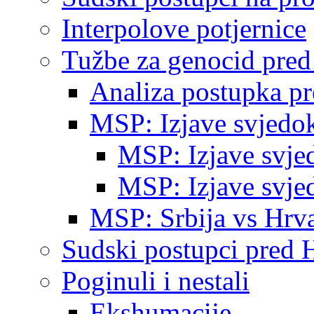
Interpolove potjernice
Tužbe za genocid pre
Analiza postupka p
MSP: Izjave svjedo
MSP: Izjave svje
MSP: Izjave svje
MSP: Srbija vs Hrva
Sudski postupci pred 
Poginuli i nestali
Ekshumacije