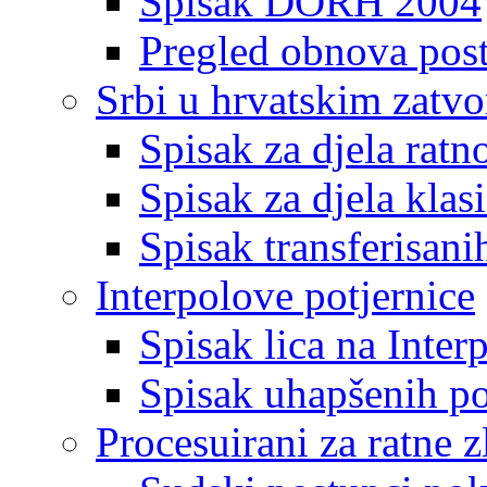
Spisak DORH 2004
Pregled obnova pos
Srbi u hrvatskim zatv
Spisak za djela ratn
Spisak za djela klas
Spisak transferisani
Interpolove potjernice
Spisak lica na Inte
Spisak uhapšenih po
Procesuirani za ratne z