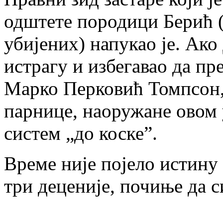
одштете породици Берић 
убијених) напукао је. Ак
истрагу и избегавао да пр
Марко Перковић Томпсон,
парнице, наоружане овом 
систем „до коске”.
Време није појело истину 
три деценије, почиње да с