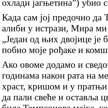
охлади јагњетина”) убио 
Када сам јој предочио да
алиби у истрази, Мира ми 
„Један од њих двојице је 
побио моје рођаке и комш
Ако овоме додамо и сведо
годинама након рата на ме
храст, кришом и у пратњи 
да пали свеће и оставља ц
била Томпсонова мајка, ко