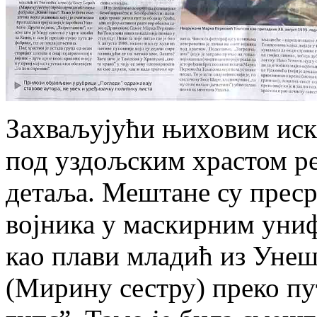
Захваљујући њиховим иска
под уздољским храстом ре
детаља. Мештане су преср
војника у маскирним униф
као плави младић из Унеш
(Мирину сестру) преко п