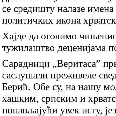
се средишту налазе имена 
политичких икона хрватск
Хајде да оголимо чињенице
тужилаштво деценијама п
Сарадници „Веритаса” пр
саслушали преживеле све
Берић. Обе су, на нашу мо
хашким, српским и хрват
понављајући увек исту, је