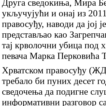
Друга сведокиња, Мира Бе
укључујући и онај из 2011
правосуђу, наводи да јој ј
представљао као Загрепча
тај крволочни убица под х
певача Марка Перковића 
Хрватском правосуђу (ЖД
требало би пуних десет г
сведочења да подигне слу
информативни разговор с