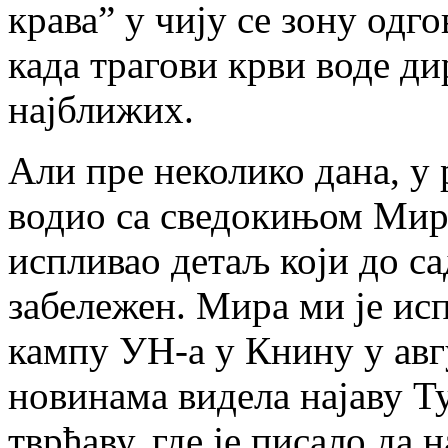
крава” у чију се зону одг
када трагови крви воде д
најближих.
Али пре неколико дана, у 
водио са сведокињом Мир
испливао детаљ који до са
забележен. Мира ми је исп
кампу УН-а у Книну у авг
новинама видела најаву Т
тврђаву, где је писало да