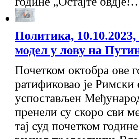
године „Остајте овдје
Политика, 10.10.2023
модел у лову на Пути
Почетком октобра ове г
ратификовао је Римски с
успостављен Међунаро
пренели су скоро сви ме
тај суд почетком годин