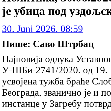
је убица под уздољс
30. Juni 2026. 08:59
Пише: Саво Штрбац
Најновија одлука Уставног
У-IIIБи-2741/2020. од 19. 
усвојена тужба браће Сло
Београда, званично је и п
инстанце у Загребу потв