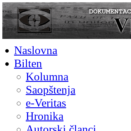
Naslovna
Bilten
Kolumna
Saopštenja
e-Veritas
Hronika
Autorski članci