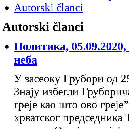
Autorski članci
Autorski članci
Политика, 05.09.2020
неба
У засеоку Грубори од 25
Знају избегли Груборич
греје као што ово греје”
хрватског председника Т