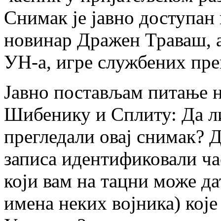
Снимак је јавно доступан н
новинар Дражен Траваш, а
УН-а, игре службених пре
Јавно постављам питање 
Шибенику и Сплиту: Да ли
прегледали овај снимак? Д
записа идентификовали час
који вам на тацни може да
имена неких војника) које 