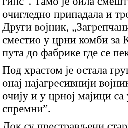
гипс”. Тамо је била смеште
очигледно припадала и тро
Други војник, „Загрепчан
сместио у црни комби за 
пута до фабрике где се пе
Под храстом је остала гру
онај најагресивнији војни
очију и у црној мајици с
спремни”.
Док су престрављени стар