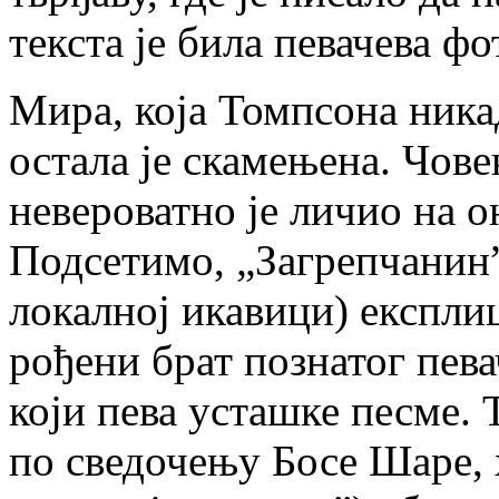
текста је била певачева фо
Мира, која Томпсона никад
остала је скамењена. Чове
невероватно је личио на о
Подсетимо, „Загрепчанин” 
локалној икавици) експлици
рођени брат познатог пев
који пева усташке песме. Т
по сведочењу Босе Шаре, 