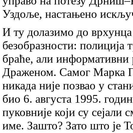
управо на потезу Дрниш–К
Уздоље, настањено искљу
И ту долазимо до врхунца
безобразности: полиција 
браће, али информативни 
Драженом. Самог Марка 
никада није позвао у стани
био 6. августа 1995. годи
пуковније који су сејали 
име. Зашто? Зато што је Т