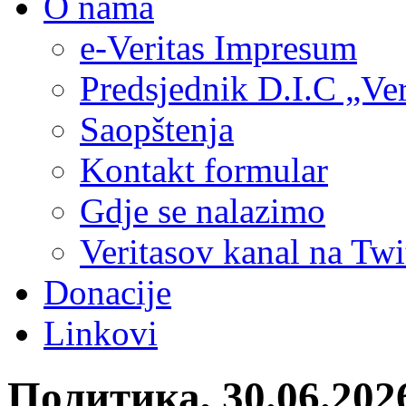
O nama
e-Veritas Impresum
Predsjednik D.I.C „Ver
Saopštenja
Kontakt formular
Gdje se nalazimo
Veritasov kanal na Twi
Donacije
Linkovi
Политика, 30.06.202