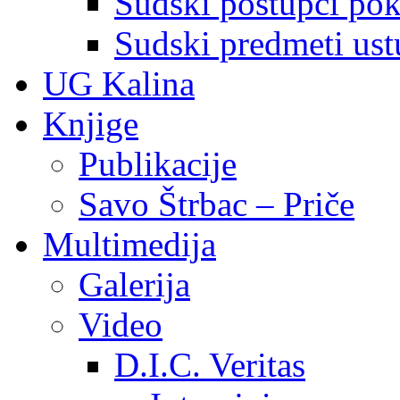
Sudski postupci pokr
Sudski predmeti ustu
UG Kalina
Knjige
Publikacije
Savo Štrbac – Priče
Multimedija
Galerija
Video
D.I.C. Veritas