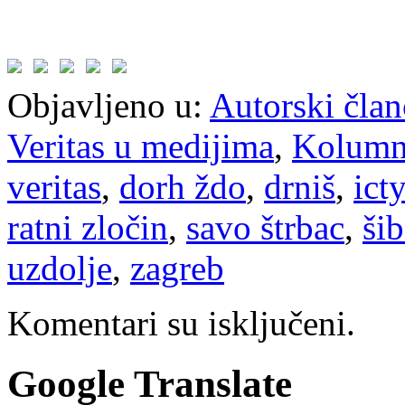
Objavljeno u:
Autorski član
Veritas u medijima
,
Kolum
veritas
,
dorh ždo
,
drniš
,
ict
ratni zločin
,
savo štrbac
,
ši
uzdolje
,
zagreb
Komentari su isključeni.
Google Translate