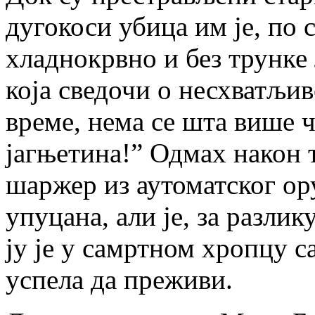
дугокоси убица им је, по
хладнокрвно и без трунке
која сведочи о несхватљи
време, нема се шта више ч
јагњетина!” Одмах након т
шаржер из аутоматског ору
упуцана, али је, за разли
ју је у самртном хропцу с
успела да преживи.