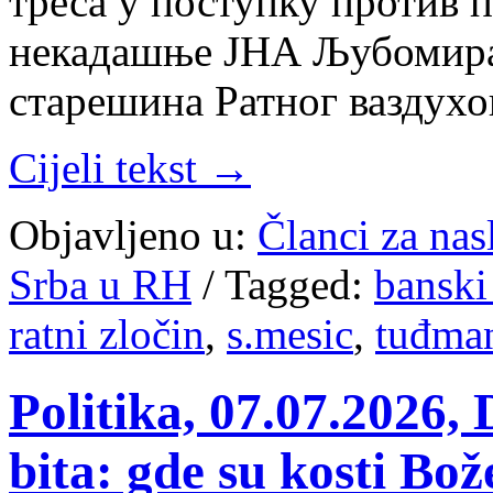
тре­са у по­ступ­ку про­тив пе
не­ка­да­шње ЈНА Љу­бо­ми­ра
ста­ре­ши­на Рат­ног ва­зду­х
Cijeli tekst →
Objavljeno u:
Članci za na
Srba u RH
/
Tagged:
banski
ratni zločin
,
s.mesic
,
tuđma
Politika, 07.07.2026, Di­
bi­ta: gde su ko­sti Bo­že