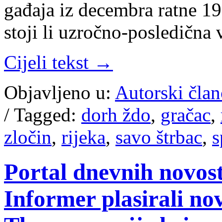
ga­đa­ja iz de­cem­bra rat­ne 1
sto­ji li uzroč­no-po­sle­dič­na
Cijeli tekst →
Objavljeno u:
Autorski član
/
Tagged:
dorh ždo
,
gračac
,
zločin
,
rijeka
,
savo štrbac
,
s
Portal dnevnih novost
Informer plasirali n