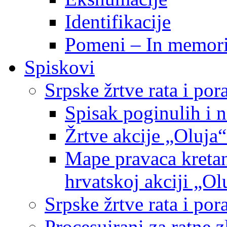
Identifikacije
Pomeni – In memor
Spiskovi
Srpske žrtve rata i po
Spisak poginulih i n
Žrtve akcije „Oluja“
Mape pravaca kretan
hrvatskoj akciji „Ol
Srpske žrtve rata i p
Procesuirani za ratne 