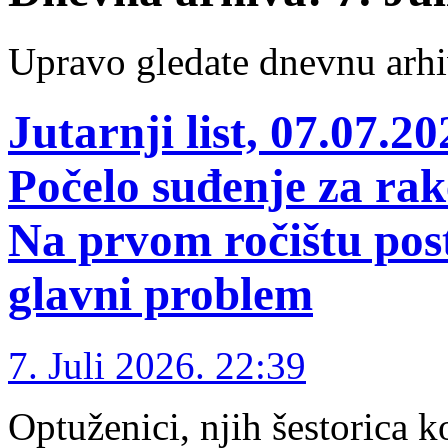
Upravo gledate dnevnu arhi
Jutarnji list, 07.0
Počelo suđenje za rak
Na prvom ročištu posta
glavni problem
7. Juli 2026. 22:39
Optuženici, njih šestorica k