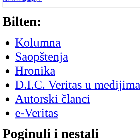
Bilten:
Kolumna
Saopštenja
Hronika
D.I.C. Veritas u medijim
Autorski članci
e-Veritas
Poginuli i nestali