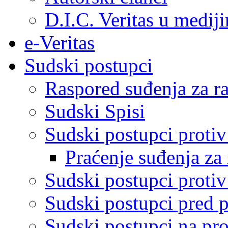
D.I.C. Veritas u medij
e-Veritas
Sudski postupci
Raspored suđenja za ra
Sudski Spisi
Sudski postupci proti
Praćenje suđenja za 
Sudski postupci proti
Sudski postupci pred 
Sudski postupci na pro