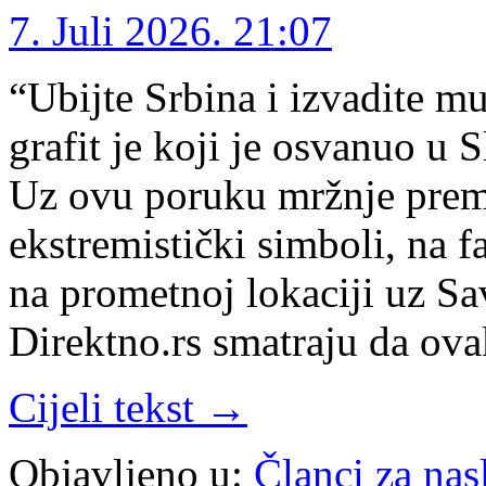
7. Juli 2026. 21:07
“Ubijte Srbina i izvadite m
grafit je koji je osvanuo u
Uz ovu poruku mržnje prema
ekstremistički simboli, na 
na prometnoj lokaciji uz S
Direktno.rs smatraju da ov
Cijeli tekst →
Objavljeno u:
Članci za na