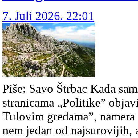
7. Juli 2026. 22:01
Piše: Savo Štrbac Ka­da sam k
stra­ni­ca­ma „Po­li­ti­ke” ob­j
Tu­lo­vim gre­da­ma”, na­me­ra 
nem je­dan od naj­su­ro­vi­jih, 