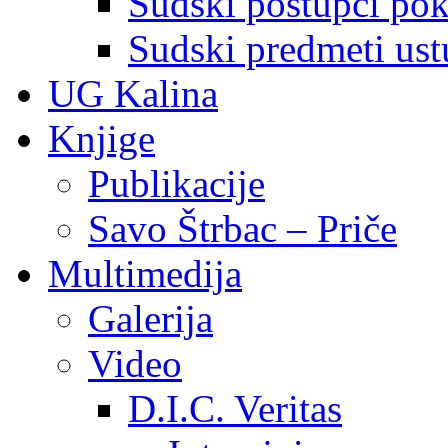
Sudski postupci pokr
Sudski predmeti ustu
UG Kalina
Knjige
Publikacije
Savo Štrbac – Priče
Multimedija
Galerija
Video
D.I.C. Veritas