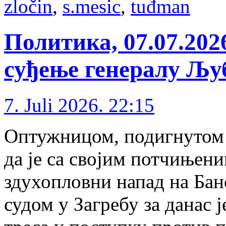
zločin
,
s.mesic
,
tuđman
Политика, 07.07.202
суђење генералу Љу
7. Juli 2026. 22:15
Оп­ту­жни­цом, по­диг­ну­том 
да је са сво­јим пот­чи­ње­ни­
зду­хо­плов­ни на­пад на Бан
су­дом у За­гре­бу за да­нас ј