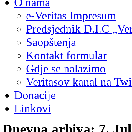
O nama
e-Veritas Impresum
Predsjednik D.I.C „Ver
Saopštenja
Kontakt formular
Gdje se nalazimo
Veritasov kanal na Twi
Donacije
Linkovi
Dnevna arhiva:
7. Jul