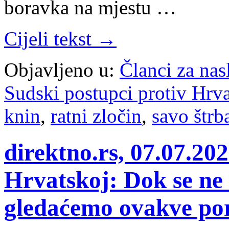
boravka na mjestu …
Cijeli tekst →
Objavljeno u:
Članci za na
Sudski postupci protiv Hrv
knin
,
ratni zločin
,
savo štrb
direktno.rs, 07.07.2026
Hrvatskoj: Dok se ne 
gledaćemo ovakve po