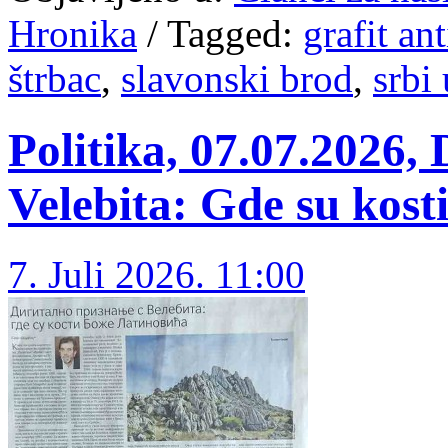
Hronika
/
Tagged:
grafit an
štrbac
,
slavonski brod
,
srbi
Politika, 07.07.2026, 
Velebita: Gde su kost
7. Juli 2026. 11:00