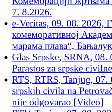
Комеморацији жртвама ’
7. 8.2026.
e-Veritas, 09. 08. 2026
комеморативној Академи
марама плава“, Бањалука
Glas Srpske, SRNA, 08. 0
Parastos za srpske civilne
RTS, RTRS, Tanjug, 07. 0
srpskih civila na Petrovač
nije odgovarao [Video]