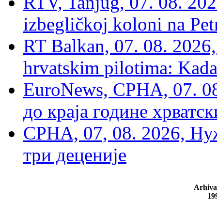
RTV, Tanjug, 07. 08. 2026
izbegličkoj koloni na Pet
RT Balkan, 07. 08. 2026,
hrvatskim pilotima: Kada
EuroNews, СРНА, 07. 0
до краја године хрватс
СРНА, 07, 08. 2026, Ну
три деценије
Arhiva
19