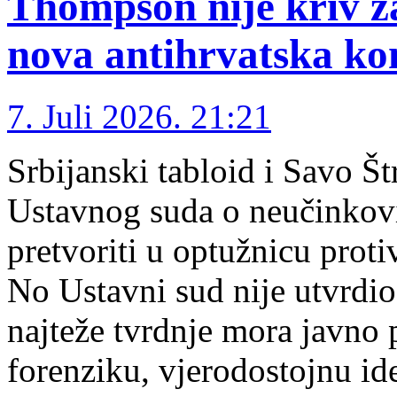
Thompson nije kriv z
nova antihrvatska ko
7. Juli 2026. 21:21
Srbijanski tabloid i Savo Š
Ustavnog suda o neučinkovit
pretvoriti u optužnicu pro
No Ustavni sud nije utvrdio 
najteže tvrdnje mora javno 
forenziku, vjerodostojnu ide