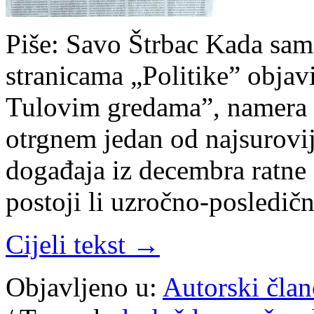
Piše: Savo Štrbac Kada sam
stranicama „Politike” objav
Tulovim gredama”, namera m
otrgnem jedan od najsurovij
događaja iz decembra ratne
postoji li uzročno-posledi
Cijeli tekst →
Objavljeno u:
Autorski član