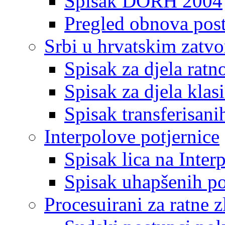
Spisak DORH 2004
Pregled obnova pos
Srbi u hrvatskim zatv
Spisak za djela ratn
Spisak za djela klas
Spisak transferisani
Interpolove potjernice
Spisak lica na Inte
Spisak uhapšenih po
Procesuirani za ratne z