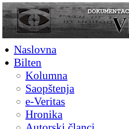
Naslovna
Bilten
Kolumna
Saopštenja
e-Veritas
Hronika
Autorski članci