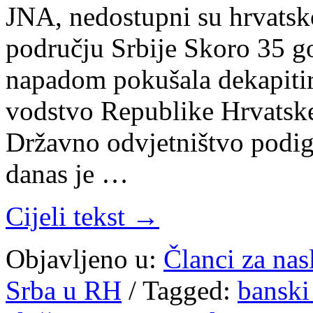
JNA, nedostupni su hrvatsk
području Srbije Skoro 35 g
napadom pokušala dekapitir
vodstvo Republike Hrvatske,
Državno odvjetništvo podig
danas je …
Cijeli tekst →
Objavljeno u:
Članci za na
Srba u RH
/
Tagged:
banski