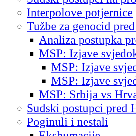
Interpolove potjernice
Tužbe za genocid pre
Analiza postupka p
MSP: Izjave svjedo
MSP: Izjave svje
MSP: Izjave svje
MSP: Srbija vs Hrva
Sudski postupci pred 
Poginuli i nestali
Ekshumacije