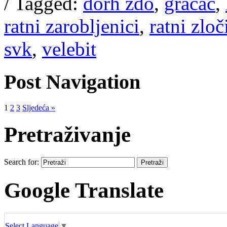
/
Tagged:
dorh ždo
,
gračac
,
ratni zarobljenici
,
ratni zloč
svk
,
velebit
Post Navigation
1
2
3
Sljedeća »
Pretraživanje
Search for:
Google Translate
Select Language
▼