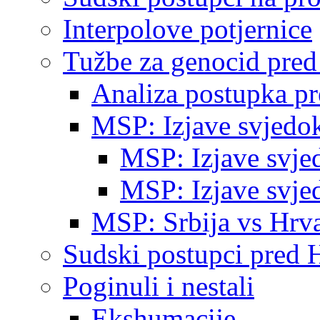
Interpolove potjernice
Tužbe za genocid pre
Analiza postupka p
MSP: Izjave svjedo
MSP: Izjave svje
MSP: Izjave svje
MSP: Srbija vs Hrva
Sudski postupci pred 
Poginuli i nestali
Ekshumacije