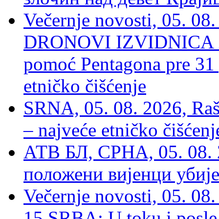
Večernje novosti, 05.
DRONOVI IZVIDNICA ZA
pomoć Pentagona pre 31
etničko čišćenje
SRNA, 05. 08. 2026, Rašk
– najveće etničko čišćen
АТВ БЛ, СРНА, 05. 08. 
положени вијенци убиј
Večernje novosti, 05. 
15 SRBA: U toku i posle 