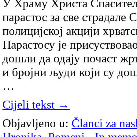
У Храму Христа Спаситељ
парастос за све страдале 
полицијској акцији хрватс
Парастосу је присуствовао
дошли да одају почаст жр
и бројни људи који су дош
…
Cijeli tekst →
Objavljeno u:
Članci za na
Hronika
,
Pomeni - In mem