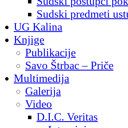
Sudski postupci pokr
Sudski predmeti ustu
UG Kalina
Knjige
Publikacije
Savo Štrbac – Priče
Multimedija
Galerija
Video
D.I.C. Veritas