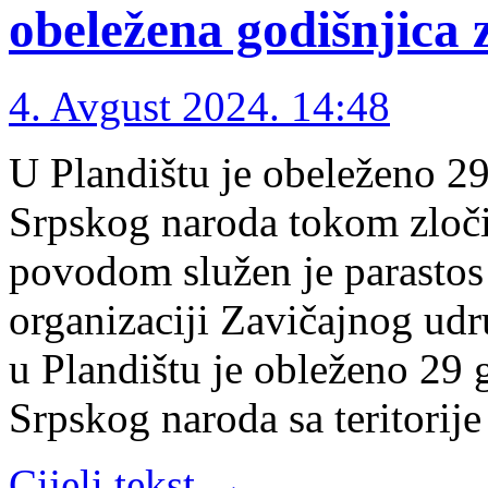
obeležena godišnjica 
4. Avgust 2024. 14:48
U Plandištu je obeleženo 29
Srpskog naroda tokom zloči
povodom služen je parastos
organizaciji Zavičajnog udr
u Plandištu je obleženo 29 
Srpskog naroda sa teritorij
Cijeli tekst →