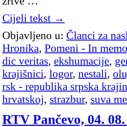
žrtve …
Cijeli tekst →
Objavljeno u:
Članci za na
Hronika
,
Pomeni - In mem
dic veritas
,
ekshumacije
,
ge
krajišnici
,
logor
,
nestali
,
olu
rsk - republika srpska kraji
hrvatskoj
,
strazbur
,
suva me
RTV Pančevo, 04. 08.