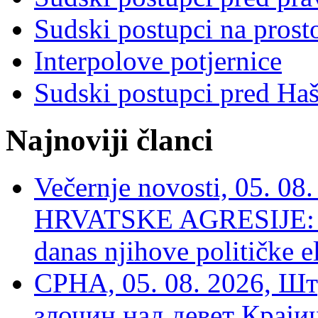
Sudski postupci na prost
Interpolove potjernice
Sudski postupci pred Ha
Najnoviji članci
Večernje novosti, 05. 
HRVATSKE AGRESIJE: Hte
danas njihove političke e
СРНА, 05. 08. 2026, Шт
злочин над девет Крај