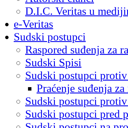
D.I.C. Veritas u medij
e-Veritas
Sudski postupci
Raspored suđenja za ra
Sudski Spisi
Sudski postupci proti
Praćenje suđenja za 
Sudski postupci proti
Sudski postupci pred 
Sudski postupci na pro