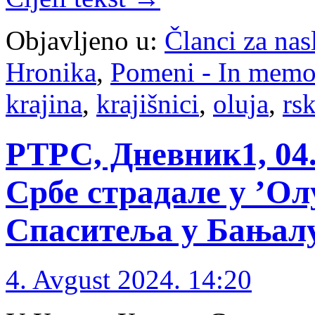
Objavljeno u:
Članci za na
Hronika
,
Pomeni - In mem
krajina
,
krajišnici
,
oluja
,
rsk
РТРС, Дневник1, 04. 
Србе страдале у ’Ол
Спаситеља у Бањалу
4. Avgust 2024. 14:20