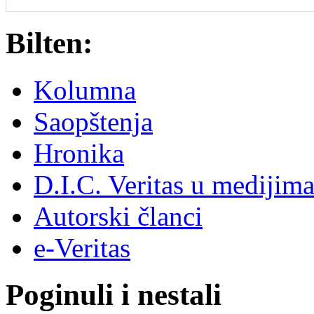
Bilten:
Kolumna
Saopštenja
Hronika
D.I.C. Veritas u medijim
Autorski članci
e-Veritas
Poginuli i nestali