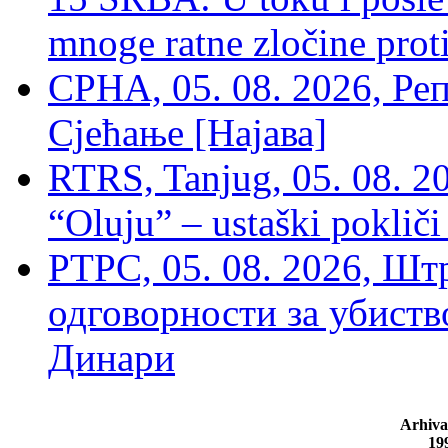
mnoge ratne zločine proti
СРНА, 05. 08. 2026, Ре
Сјећање [Најава]
RTRS, Tanjug, 05. 08. 20
“Oluju” – ustaški poklič
РТРС, 05. 08. 2026, Шт
одговорности за убиств
Динари
Arhiva
19