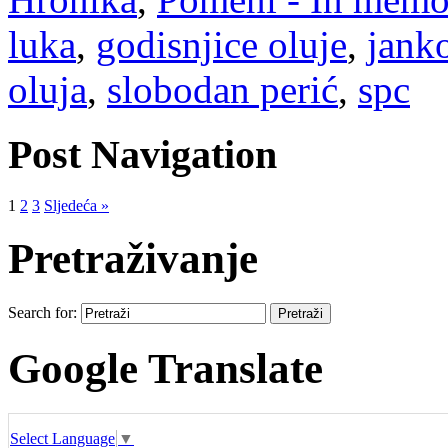
luka
,
godisnjice oluje
,
jank
oluja
,
slobodan perić
,
spc
Post Navigation
1
2
3
Sljedeća »
Pretraživanje
Search for:
Google Translate
Select Language
▼