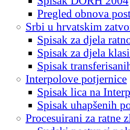
Spisak DORH 2004
Pregled obnova pos
Srbi u hrvatskim zatv
Spisak za djela ratn
Spisak za djela klas
Spisak transferisani
Interpolove potjernice
Spisak lica na Inte
Spisak uhapšenih po
Procesuirani za ratne z