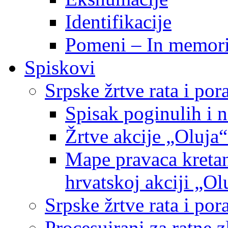
Identifikacije
Pomeni – In memor
Spiskovi
Srpske žrtve rata i po
Spisak poginulih i n
Žrtve akcije „Oluja“
Mape pravaca kretan
hrvatskoj akciji „Ol
Srpske žrtve rata i p
Procesuirani za ratne 