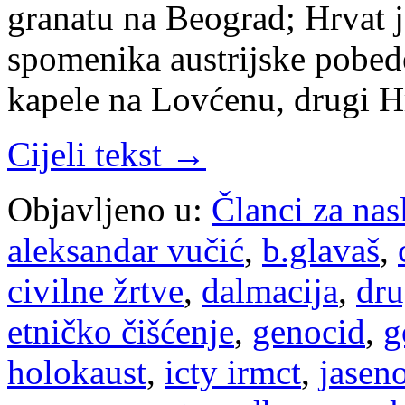
granatu na Beograd; Hrvat 
spomenika austrijske pobed
kapele na Lovćenu, drugi 
Cijeli tekst →
Objavljeno u:
Članci za na
aleksandar vučić
,
b.glavaš
,
civilne žrtve
,
dalmacija
,
dru
etničko čišćenje
,
genocid
,
g
holokaust
,
icty irmct
,
jasen