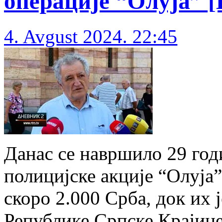
операције “Олуја” [
4. Avgust 2024. 22:45
Данас се навршило 29 годи
полицијске акције “Олуја”,
скоро 2.000 Срба, док их 
Републике Српске Крајине.