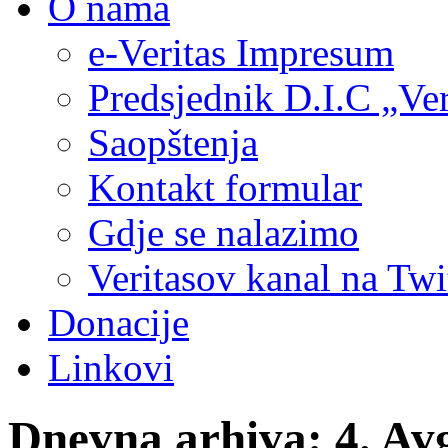
O nama
e-Veritas Impresum
Predsjednik D.I.C „Ver
Saopštenja
Kontakt formular
Gdje se nalazimo
Veritasov kanal na Twi
Donacije
Linkovi
Dnevna arhiva:
4. Av