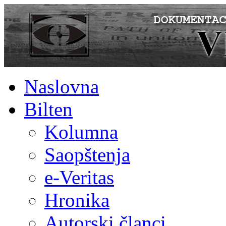
Naslovna
Bilten
Kolumna
Saopštenja
e-Veritas
Hronika
Autorski članci