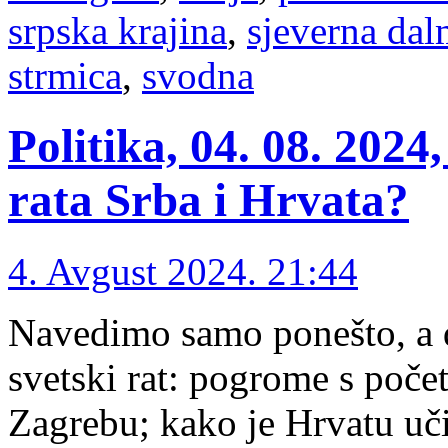
srpska krajina
,
sjeverna dal
strmica
,
svodna
Politika, 04. 08. 202
rata Srba i Hrvata?
4. Avgust 2024. 21:44
Navedimo samo ponešto, a 
svetski rat: pogrome s poče
Zagrebu; kako je Hrvatu uči