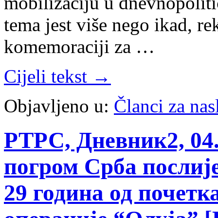
mobilizaciju u dnevnopoliti
tema jest više nego ikad, rek
komemoraciji za …
Cijeli tekst →
Objavljeno u:
Članci za na
РТРС, Дневник2, 04.
погром Срба послије
29 година од почетк