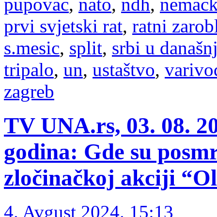
pupovac
,
nato
,
ndh
,
nemac
prvi svjetski rat
,
ratni zarob
s.mesic
,
split
,
srbi u današn
tripalo
,
un
,
ustaštvo
,
varivo
zagreb
TV UNA.rs, 03. 08. 20
godina: Gde su posmrt
zločinačkoj akciji “O
4. Avgust 2024. 15:13