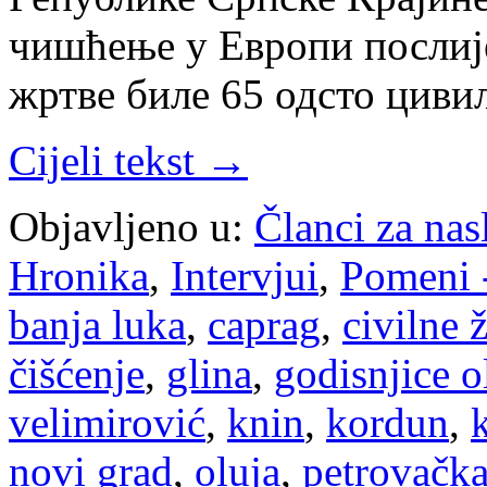
чишћење у Европи послије 
жртве биле 65 одсто циви
Cijeli tekst →
Objavljeno u:
Članci za na
Hronika
,
Intervjui
,
Pomeni 
banja luka
,
caprag
,
civilne 
čišćenje
,
glina
,
godisnjice o
velimirović
,
knin
,
kordun
,
novi grad
,
oluja
,
petrovačka