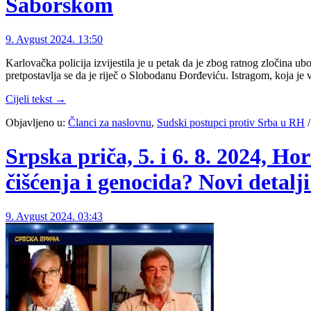
Saborskom
9. Avgust 2024. 13:50
Karlovačka policija izvijestila je u petak da je zbog ratnog zločina
pretpostavlja se da je riječ o Slobodanu Đorđeviću. Istragom, koja j
Cijeli tekst →
Objavljeno u:
Članci za naslovnu
,
Sudski postupci protiv Srba u RH
Srpska priča, 5. i 6. 8. 2024, H
čišćenja i genocida? Novi detalj
9. Avgust 2024. 03:43