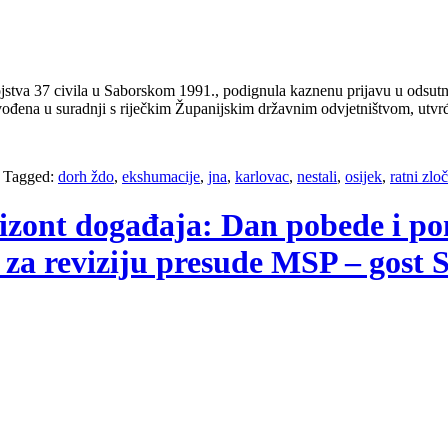
 ubojstva 37 civila u Saborskom 1991., podignula kaznenu prijavu u odsu
e vođena u suradnji s riječkim Županijskim državnim odvjetništvom, ut
/
Tagged:
dorh ždo
,
ekshumacije
,
jna
,
karlovac
,
nestali
,
osijek
,
ratni zlo
orizont događaja: Dan pobede i po
i za reviziju presude MSP – gost 