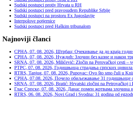
Sudski postupci protiv Hrvata u RH
Sudski postupci pred pravosuđem Republike Srbije
Sudski postupci na prostoru Ex Jugoslavije
Interpolove potjernice
Sudski postupci pred Haškim tribunalom
Najnoviji članci
СРНА, 07. 08. 2026, Штрбац: Очекивање да до краја годи
СРНА, 07, 08. 2026, Нуждић: Злочин без казне и након тр
SRNA, 07. 08. 2026, Milićević: Zločin na Perovačkoj cesti –
РТРС, 07. 08. 2026, Годишњица страдања српских цивила 
RTRS, Tanjug, 07. 08. 2026, Pupovac: Ovo što smo čuli u Kninu 
СРНА, 07.08. 2026, Почело обиљежавање 31 годишњице о
SRNA, 07. 08. 2026, Bratić: Hrvatski zločini na Petrovačkoj i P
Глас Српске, 07. 08. 2026, Данас помен жртвама злочина 
RTRS, 06. 08. 2026, Novi Grad i Svodna: 31 godina od egzodusa