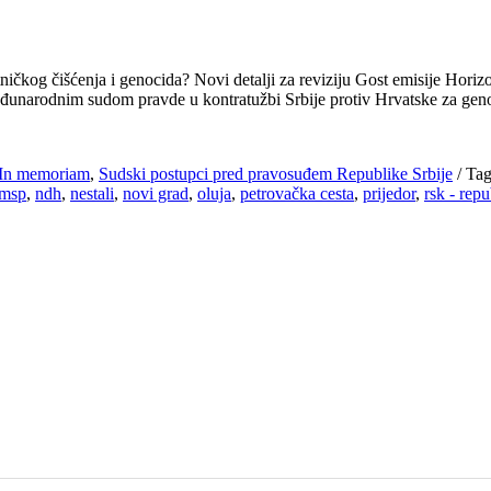
tničkog čišćenja i genocida? Novi detalji za reviziju Gost emisije Hor
unarodnim sudom pravde u kontratužbi Srbije protiv Hrvatske za gen
 In memoriam
,
Sudski postupci pred pravosuđem Republike Srbije
/
Tag
msp
,
ndh
,
nestali
,
novi grad
,
oluja
,
petrovačka cesta
,
prijedor
,
rsk - repu