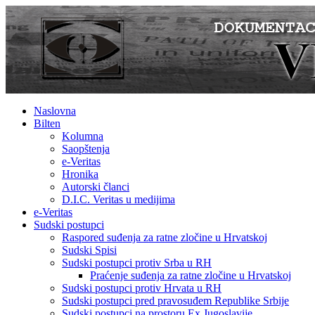
Naslovna
Bilten
Kolumna
Saopštenja
e-Veritas
Hronika
Autorski članci
D.I.C. Veritas u medijima
e-Veritas
Sudski postupci
Raspored suđenja za ratne zločine u Hrvatskoj
Sudski Spisi
Sudski postupci protiv Srba u RH
Praćenje suđenja za ratne zločine u Hrvatskoj
Sudski postupci protiv Hrvata u RH
Sudski postupci pred pravosuđem Republike Srbije
Sudski postupci na prostoru Ex Jugoslavije