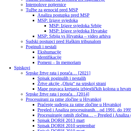
Interpolove potjernice
Tužbe za genocid pred MSP
Analiza postupka pred MSP
MSP: Izjave svjedoka
MSP: Izjave svjedoka Srbije
MSP: Izjave svjedoka Hrvatske
MSP: Srbija vs Hrvatska – video arhiva
Sudski postupci pred Haškim tribunalom
Poginuli i nestali
Ekshumacije
Identifikacije
Pomeni – In memoriam
Spiskovi
Srpske žrtve rata i poraća… [2021]
Spisak poginulih i nestalih
Žrtve akcije „Oluja“ na srpskoj strani
Mape pravaca kretanja izbjegličkih kolona u hrvats
Srpske žrtve rata i poraća…[2014]
Procesuirani za ratne zločine u Hrvatskoj
Praćenje suđenja za ratne zločine u Hrvatskoj
Pregled i Analiza procesuiranih…od 1991. do 1995
Procesuiranje ratnih zločina… – Pregled i Analiza (
Spisak DORH 2013 mart
Spisak DORH 2010 septembar
Spisak DORH 2010 mart