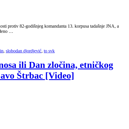
tnosti protiv 82-godišnjeg komandanta 13. korpusa tadašnje JNA, a
vrđeno …
čin
,
slobodan djordjević
,
to svk
nosa ili Dan zločina, etničkog
Savo Štrbac [Video]