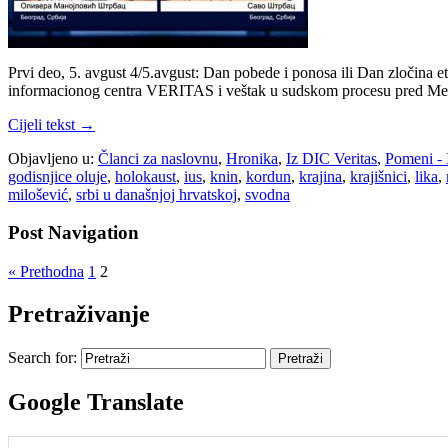
Prvi deo, 5. avgust 4/5.avgust: Dan pobede i ponosa ili Dan zločina e
informacionog centra VERITAS i veštak u sudskom procesu pred Međ
Cijeli tekst →
Objavljeno u:
Članci za naslovnu
,
Hronika
,
Iz DIC Veritas
,
Pomeni -
godisnjice oluje
,
holokaust
,
ius
,
knin
,
kordun
,
krajina
,
krajišnici
,
lika
,
milošević
,
srbi u današnjoj hrvatskoj
,
svodna
Post Navigation
« Prethodna
1
2
Pretraživanje
Search for:
Google Translate