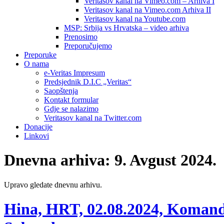
Veritasov kanal na Vimeo.com – Arhiva I
Veritasov kanal na Vimeo.com Arhiva II
Veritasov kanal na Youtube.com
MSP: Srbija vs Hrvatska – video arhiva
Prenosimo
Preporučujemo
Preporuke
O nama
e-Veritas Impresum
Predsjednik D.I.C „Veritas“
Saopštenja
Kontakt formular
Gdje se nalazimo
Veritasov kanal na Twitter.com
Donacije
Linkovi
Dnevna arhiva:
9. Avgust 2024.
Upravo gledate dnevnu arhivu.
Hina, HRT, 02.08.2024, Komanda