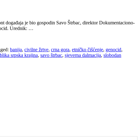
izont događaja je bio gospodin Savo Štrbac, direktor Dokumentaciono-
ocid. Urednik: …
ged:
banija
,
civilne žrtve
,
crna gora
,
etničko čišćenje
,
genocid
,
blika srpska krajina
,
savo štrbac
,
sjeverna dalmacija
,
slobodan