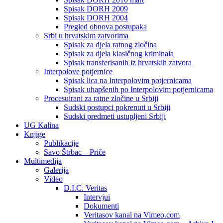
Spisak DORH 2009
Spisak DORH 2004
Pregled obnova postupaka
Srbi u hrvatskim zatvorima
Spisak za djela ratnog zločina
Spisak za djela klasičnog kriminala
Spisak transferisanih iz hrvatskih zatvora
Interpolove potjernice
Spisak lica na Interpolovim potjernicama
Spisak uhapšenih po Interpolovim potjernicama
Procesuirani za ratne zločine u Srbiji
Sudski postupci pokrenuti u Srbiji
Sudski predmeti ustupljeni Srbiji
UG Kalina
Knjige
Publikacije
Savo Štrbac – Priče
Multimedija
Galerija
Video
D.I.C. Veritas
Intervjui
Dokumenti
Veritasov kanal na Vimeo.com