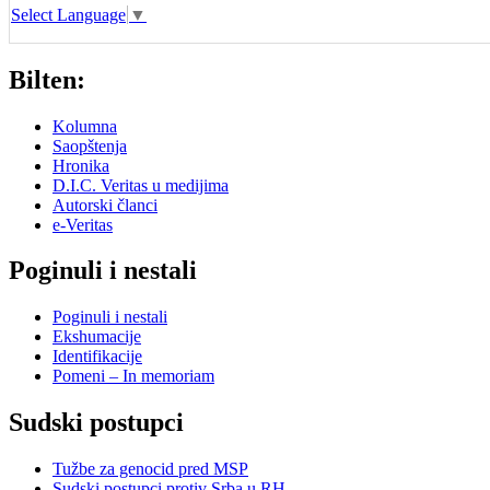
Select Language
▼
Bilten:
Kolumna
Saopštenja
Hronika
D.I.C. Veritas u medijima
Autorski članci
e-Veritas
Poginuli i nestali
Poginuli i nestali
Ekshumacije
Identifikacije
Pomeni – In memoriam
Sudski postupci
Tužbe za genocid pred MSP
Sudski postupci protiv Srba u RH