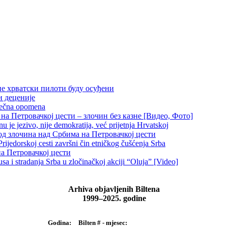
не хрватски пилоти буду осуђени
и деценије
 večna opomena
на Петровачкој цести – злочин без казне [Видео, Фото]
je jezivo, nije demokratija, već prijetnja Hrvatskoj
д злочина над Србима на Петровачкој цести
rijedorskoj cesti završni čin etničkog čušćenja Srba
на Петровачкој цести
 i stradanja Srba u zločinačkoj akciji “Oluja” [Video]
Arhiva objavljenih Biltena
1999–2025. godine
Bilten # - mjesec:
Godina: