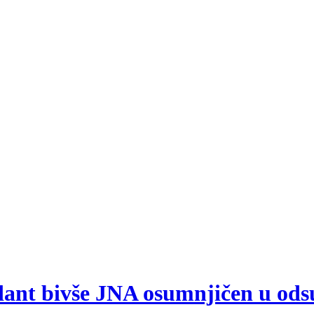
nt bivše JNA osumnjičen u odsus