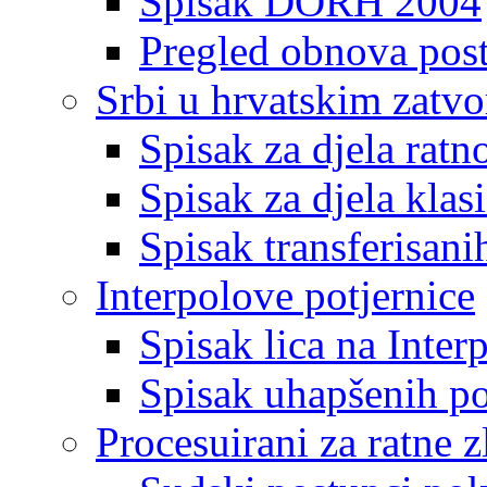
Spisak DORH 2004
Pregled obnova pos
Srbi u hrvatskim zatv
Spisak za djela ratn
Spisak za djela klas
Spisak transferisani
Interpolove potjernice
Spisak lica na Inte
Spisak uhapšenih po
Procesuirani za ratne z