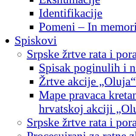
Identifikacije
Pomeni – In memor
Spiskovi
Srpske žrtve rata i po
Spisak poginulih i n
Žrtve akcije „Oluja“
Mape pravaca kretan
hrvatskoj akciji „Ol
Srpske žrtve rata i p
Procesuirani za ratne 