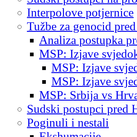
Interpolove potjernice
Tužbe za genocid pre
Analiza postupka p
MSP: Izjave svjedo
MSP: Izjave svje
MSP: Izjave svje
MSP: Srbija vs Hrva
Sudski postupci pred 
Poginuli i nestali
Ekshumacije