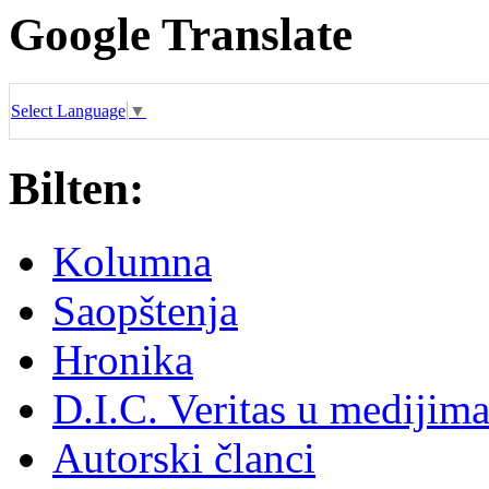
Google Translate
Select Language
▼
Bilten:
Kolumna
Saopštenja
Hronika
D.I.C. Veritas u medijim
Autorski članci