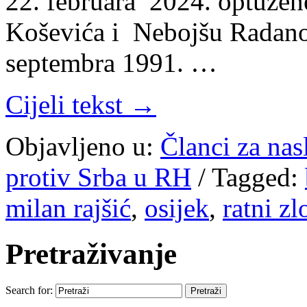
22. februara 2024. optužen
Koševića i Nebojšu Radanov
septembra 1991. …
Cijeli tekst →
Objavljeno u:
Članci za na
protiv Srba u RH
/
Tagged:
milan rajšić
,
osijek
,
ratni zl
Pretraživanje
Search for: