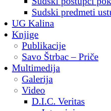
Sudski postupci pokr
Sudski predmeti ustu
UG Kalina
Knjige
Publikacije
Savo Štrbac – Priče
Multimedija
Galerija
Video
D.I.C. Veritas