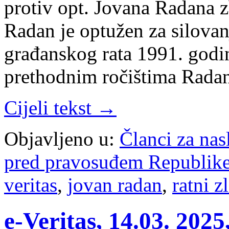
protiv opt. Jovana Radana 
Radan je optužen za silovan
građanskog rata 1991. godi
prethodnim ročištima Radan
Cijeli tekst →
Objavljeno u:
Članci za na
pred pravosuđem Republike
veritas
,
jovan radan
,
ratni z
e-Veritas, 14.03. 2025