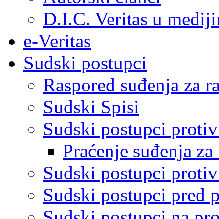
D.I.C. Veritas u medij
e-Veritas
Sudski postupci
Raspored suđenja za ra
Sudski Spisi
Sudski postupci proti
Praćenje suđenja za 
Sudski postupci proti
Sudski postupci pred 
Sudski postupci na pro