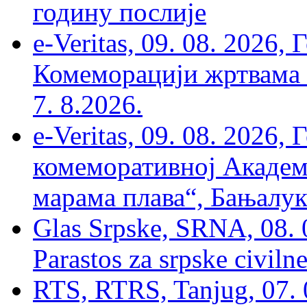
годину послије
e-Veritas, 09. 08. 2026
Комеморацији жртвама ’
7. 8.2026.
e-Veritas, 09. 08. 2026
комеморативној Академи
марама плава“, Бањалука
Glas Srpske, SRNA, 08. 0
Parastos za srpske civilne
RTS, RTRS, Tanjug, 07. 0