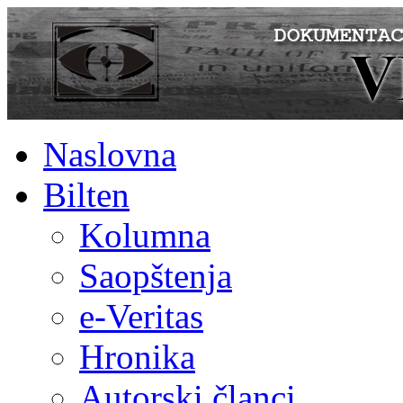
Naslovna
Bilten
Kolumna
Saopštenja
e-Veritas
Hronika
Autorski članci