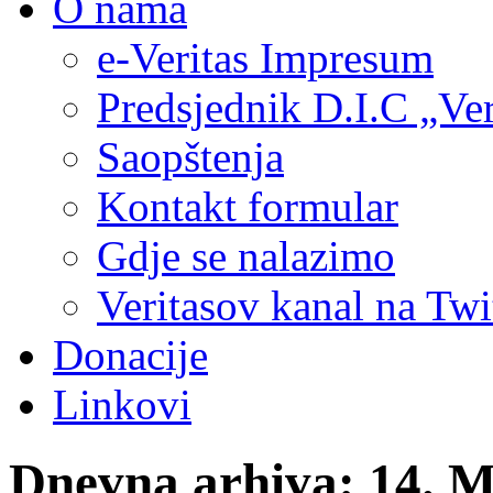
O nama
e-Veritas Impresum
Predsjednik D.I.C „Ver
Saopštenja
Kontakt formular
Gdje se nalazimo
Veritasov kanal na Twi
Donacije
Linkovi
Dnevna arhiva:
14. M