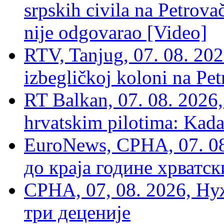
srpskih civila na Petrovač
nije odgovarao [Video]
RTV, Tanjug, 07. 08. 2026
izbegličkoj koloni na Pet
RT Balkan, 07. 08. 2026,
hrvatskim pilotima: Kada
EuroNews, СРНА, 07. 0
до краја године хрватс
СРНА, 07, 08. 2026, Ну
три деценије