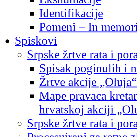
Identifikacije
Pomeni – In memor
Spiskovi
Srpske žrtve rata i po
Spisak poginulih i n
Žrtve akcije „Oluja“
Mape pravaca kretan
hrvatskoj akciji „Ol
Srpske žrtve rata i p
Procesuirani za ratne 