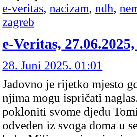
e-veritas
,
nacizam
,
ndh
,
ne
zagreb
e-Veritas, 27.06.2025,
28. Juni 2025. 01:01
Jadovno je rijetko mjesto gd
njima mogu ispričati naglas
pokloniti svome djedu Tomic
odveden iz svoga doma u sel