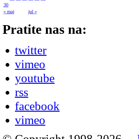
30
« maj
jul »
Pratite nas na:
twitter
vimeo
youtube
rss
facebook
vimeo
© Copyright 1998-2026. –