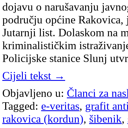
dojavu o narušavanju javnog
području općine Rakovica, j
Jutarnji list. Dolaskom na 
kriminalističkim istraživan
Policijske stanice Slunj utvr
Cijeli tekst →
Objavljeno u:
Članci za na
Tagged:
e-veritas
,
grafit an
rakovica (kordun)
,
šibenik
,