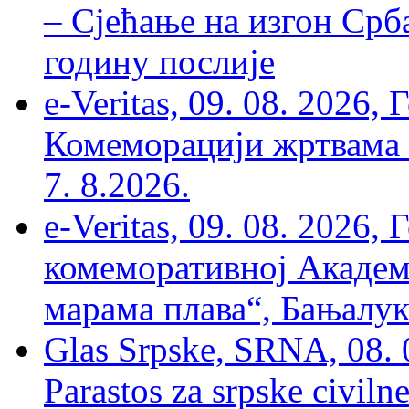
– Сјећање на изгон Срб
годину послије
e-Veritas, 09. 08. 2026
Комеморацији жртвама ’
7. 8.2026.
e-Veritas, 09. 08. 2026
комеморативној Академи
марама плава“, Бањалука
Glas Srpske, SRNA, 08. 0
Parastos za srpske civilne