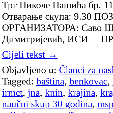
Трг Николе Пашића бр. 11,
Отварање скупа: 9.30 П
ОРГАНИЗАТОРА: Саво Штр
Димитријевић, ИСИ П
Cijeli tekst →
Objavljeno u:
Članci za na
Tagged:
baština
,
benkovac
,
irmct
,
jna
,
knin
,
krajina
,
kra
naučni skup 30 godina
,
ms