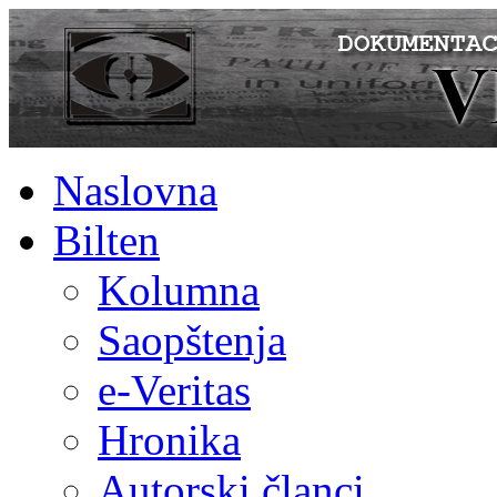
Naslovna
Bilten
Kolumna
Saopštenja
e-Veritas
Hronika
Autorski članci