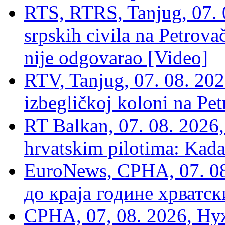
RTS, RTRS, Tanjug, 07. 0
srpskih civila na Petrovač
nije odgovarao [Video]
RTV, Tanjug, 07. 08. 2026
izbegličkoj koloni na Pet
RT Balkan, 07. 08. 2026,
hrvatskim pilotima: Kada
EuroNews, СРНА, 07. 0
до краја године хрватс
СРНА, 07, 08. 2026, Ну