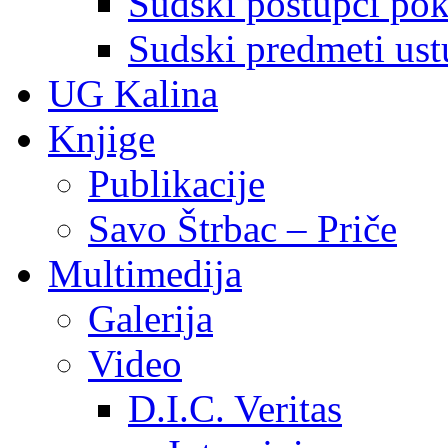
Sudski postupci pokr
Sudski predmeti ustu
UG Kalina
Knjige
Publikacije
Savo Štrbac – Priče
Multimedija
Galerija
Video
D.I.C. Veritas