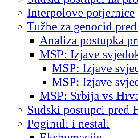
Interpolove potjernice
Tužbe za genocid pre
Analiza postupka p
MSP: Izjave svjedo
MSP: Izjave svje
MSP: Izjave svje
MSP: Srbija vs Hrva
Sudski postupci pred 
Poginuli i nestali
Ekshumacije