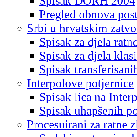
Spisak DORH 2004
Pregled obnova pos
Srbi u hrvatskim zatv
Spisak za djela ratn
Spisak za djela klas
Spisak transferisani
Interpolove potjernice
Spisak lica na Inte
Spisak uhapšenih po
Procesuirani za ratne z