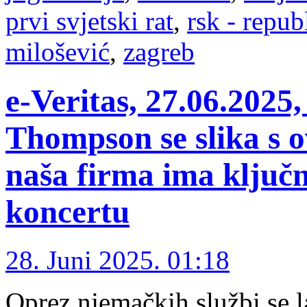
prvi svjetski rat
,
rsk - repub
milošević
,
zagreb
e-Veritas, 27.06.2025
Thompson se slika s 
naša firma ima ključ
koncertu
28. Juni 2025. 01:18
Oprez njemačkih službi se l