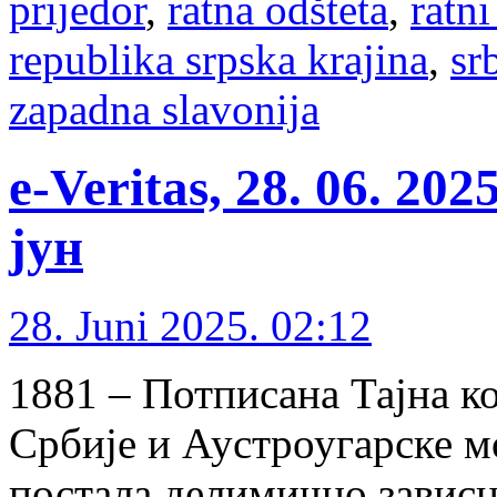
prijedor
,
ratna odšteta
,
ratni
republika srpska krajina
,
sr
zapadna slavonija
e-Veritas, 28. 06. 20
јун
28. Juni 2025. 02:12
1881 – Потписана Тајна к
Србије и Аустроугарске мо
постала делимично зависн