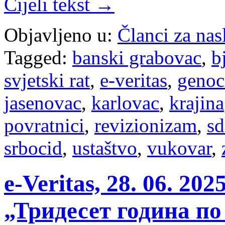
Cijeli tekst →
Objavljeno u:
Članci za na
Tagged:
banski grabovac
,
b
svjetski rat
,
e-veritas
,
genoc
jasenovac
,
karlovac
,
krajina
povratnici
,
revizionizam
,
sd
srbocid
,
ustaštvo
,
vukovar
,
e-Veritas, 28. 06. 2
„Тридесет година по