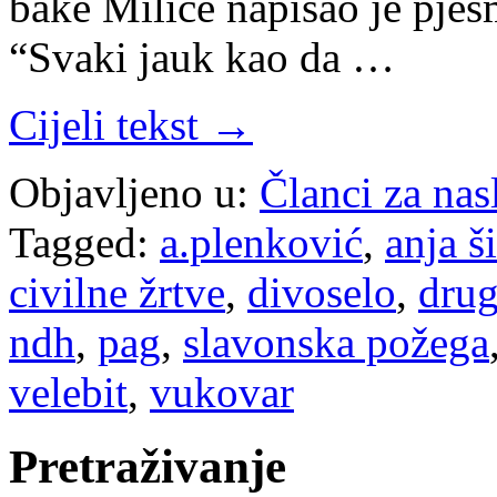
bake Milice napisao je pje
“Svaki jauk kao da …
Cijeli tekst →
Objavljeno u:
Članci za na
Tagged:
a.plenković
,
anja š
civilne žrtve
,
divoselo
,
drug
ndh
,
pag
,
slavonska požega
velebit
,
vukovar
Pretraživanje