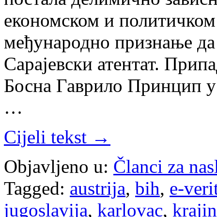
економском и политичком 
међународно признање да 
Сарајевски атентат. Прип
Босна Гаврило Принцип у 
…
Cijeli tekst →
Objavljeno u:
Članci za na
Tagged:
austrija
,
bih
,
e-veri
jugoslavija
,
karlovac
,
kraji