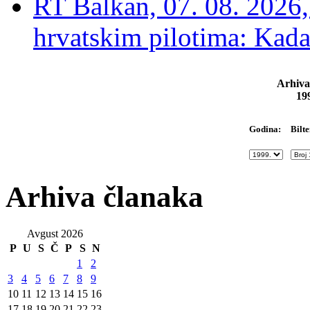
RT Balkan, 07. 08. 2026,
hrvatskim pilotima: Kada
Arhiva
19
Bilte
Godina:
Arhiva članaka
Avgust 2026
P
U
S
Č
P
S
N
1
2
3
4
5
6
7
8
9
10
11
12
13
14
15
16
17
18
19
20
21
22
23