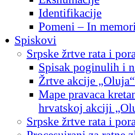
Identifikacije
Pomeni – In memor
Spiskovi
Srpske žrtve rata i po
Spisak poginulih i n
Žrtve akcije „Oluja“
Mape pravaca kretan
hrvatskoj akciji „Ol
Srpske žrtve rata i p
Procesuirani za ratne 