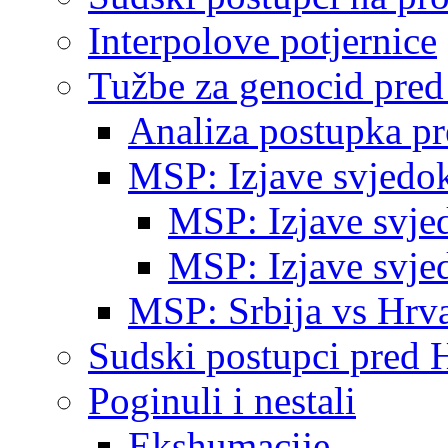
Interpolove potjernice
Tužbe za genocid pre
Analiza postupka p
MSP: Izjave svjedo
MSP: Izjave svje
MSP: Izjave svje
MSP: Srbija vs Hrva
Sudski postupci pred 
Poginuli i nestali
Ekshumacije