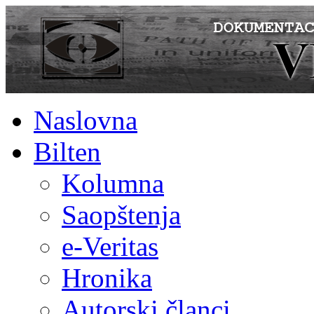
Naslovna
Bilten
Kolumna
Saopštenja
e-Veritas
Hronika
Autorski članci