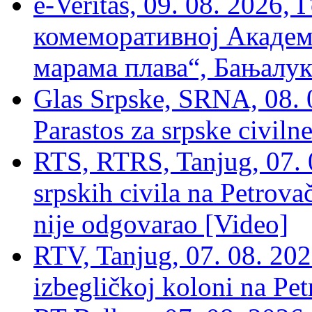
e-Veritas, 09. 08. 2026
комеморативној Академи
марама плава“, Бањалука
Glas Srpske, SRNA, 08. 0
Parastos za srpske civilne
RTS, RTRS, Tanjug, 07. 0
srpskih civila na Petrovač
nije odgovarao [Video]
RTV, Tanjug, 07. 08. 2026
izbegličkoj koloni na Pet