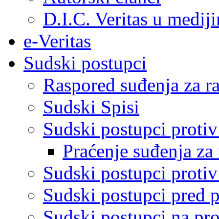
D.I.C. Veritas u medij
e-Veritas
Sudski postupci
Raspored suđenja za ra
Sudski Spisi
Sudski postupci proti
Praćenje suđenja za 
Sudski postupci proti
Sudski postupci pred 
Sudski postupci na pro