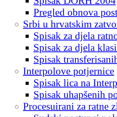
Spisak DORH 2004
Pregled obnova pos
Srbi u hrvatskim zatv
Spisak za djela ratn
Spisak za djela klas
Spisak transferisani
Interpolove potjernice
Spisak lica na Inte
Spisak uhapšenih po
Procesuirani za ratne z