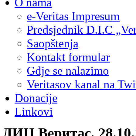
O nama
e-Veritas Impresum
Predsjednik D.I.C „Ver
Saopštenja
Kontakt formular
Gdje se nalazimo
Veritasov kanal na Twi
Donacije
Linkovi
ДИЦ Веритас, 28.10.