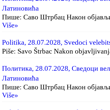
Латиновића
Пише: Саво Штрбац На­кон об­ја­вљи­в
Više»
Politika, 28.07.2028, Svedoci velebit
Piše: Savo Štrbac Na­kon ob­ja­vlji­va­nja
Политика, 28.07.2028, Сведоци вел
Латиновића
Пише: Саво Штрбац Након објављ
Više»