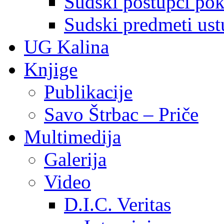
Sudski postupci pokr
Sudski predmeti ustu
UG Kalina
Knjige
Publikacije
Savo Štrbac – Priče
Multimedija
Galerija
Video
D.I.C. Veritas