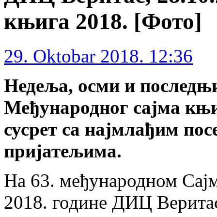
књига 2018. [Фото]
29. Oktobar 2018. 12:36
Недеља, осми и последњ
Међународног сајма књ
сусрет са најмлађим пос
пријатељима.
На 63. међународном Сајм
2018. године ДИЦ Веритас