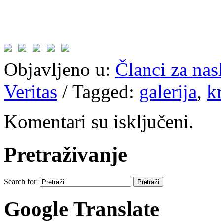
Objavljeno u:
Članci za na
Veritas
/
Tagged:
galerija
,
k
Komentari su isključeni.
Pretraživanje
Search for:
Google Translate