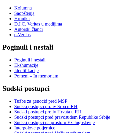
Kolumna
Saopštenja
Hronika
D.I.C. Veritas u medijima
Autorski članci
e-Veritas
Poginuli i nestali
Poginuli i nestali
Ekshumacije
Identifikacije
Pomeni – In memoriam
Sudski postupci
Tužbe za genocid pred MSP
Sudski postupci protiv Srba u RH
Sudski postupci protiv Hrvata u RH
Sudski postupci pred pravosuđem Republike Srbije
Sudski postupci na prostoru Ex Jugoslavije
Interpolove potjernice