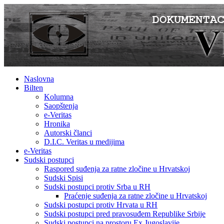
Naslovna
Bilten
Kolumna
Saopštenja
e-Veritas
Hronika
Autorski članci
D.I.C. Veritas u medijima
e-Veritas
Sudski postupci
Raspored suđenja za ratne zločine u Hrvatskoj
Sudski Spisi
Sudski postupci protiv Srba u RH
Praćenje suđenja za ratne zločine u Hrvatskoj
Sudski postupci protiv Hrvata u RH
Sudski postupci pred pravosuđem Republike Srbije
Sudski postupci na prostoru Ex Jugoslavije