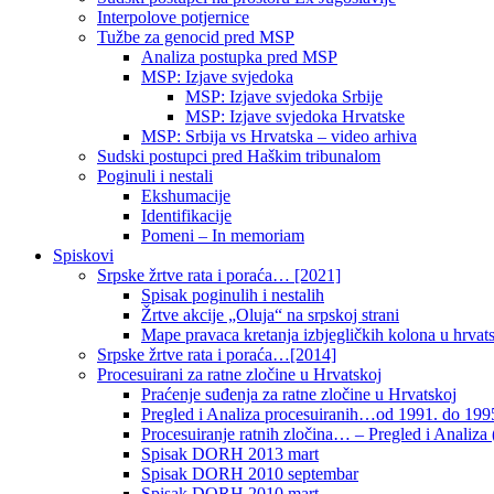
Interpolove potjernice
Tužbe za genocid pred MSP
Analiza postupka pred MSP
MSP: Izjave svjedoka
MSP: Izjave svjedoka Srbije
MSP: Izjave svjedoka Hrvatske
MSP: Srbija vs Hrvatska – video arhiva
Sudski postupci pred Haškim tribunalom
Poginuli i nestali
Ekshumacije
Identifikacije
Pomeni – In memoriam
Spiskovi
Srpske žrtve rata i poraća… [2021]
Spisak poginulih i nestalih
Žrtve akcije „Oluja“ na srpskoj strani
Mape pravaca kretanja izbjegličkih kolona u hrvats
Srpske žrtve rata i poraća…[2014]
Procesuirani za ratne zločine u Hrvatskoj
Praćenje suđenja za ratne zločine u Hrvatskoj
Pregled i Analiza procesuiranih…od 1991. do 1995
Procesuiranje ratnih zločina… – Pregled i Analiza (
Spisak DORH 2013 mart
Spisak DORH 2010 septembar
Spisak DORH 2010 mart