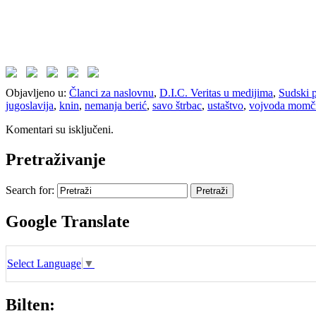
Objavljeno u:
Članci za naslovnu
,
D.I.C. Veritas u medijima
,
Sudski 
jugoslavija
,
knin
,
nemanja berić
,
savo štrbac
,
ustaštvo
,
vojvoda momči
Komentari su isključeni.
Pretraživanje
Search for:
Google Translate
Select Language
▼
Bilten: