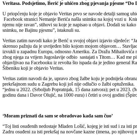
Veritasa. Podsjetimo, Berić je uhićen zbog pjevanja pjesme “Do 
U priopćenju koje je objavio Veritas prvo se navode detalji samog uhić
Facebook stranici Nemanje Berića našla snimku na kojoj vozi u Knin 
njemu nije ravan”, stihovi su koje je napisao u objavi. Dodali su ka
snimku, ne Bajinu pjesmu”, istaknuli su.
Veritas zatim navodi kako je Berić u svojoj objavi izjavio sljedeće: “
skrenuo pažnju da je uvrijeđen bilo kojom mojom objavom… Stavljao sa
izvukli u zapadnu Europu, odnosno Ameriku. Za Dražu Mihailovića mora
zbog njega za vrijem Jugoslavije odbio sastajati s Titom… Kad me pit
objavljivao na Facebooku iz revolta što ispada da je jedino general Ra
Šibeniku koji je objavio Veritas.
Veritas zatim navodi da je, upravo zbog žalbe koju je podnijela obra
prekršajnom sudu u Zagrebu koji još nije odlučio o žalbi optuženika. 
“jednu u 2022. (Srboljub Popratnjak, 15 dana zatvora); pet u 2023. (
godinu dana i Davor Olujić, na 1000 eura) i četiri u ovoj godini (Šp
‘Moram priznati da sam se obradovao kada sam čuo’
“Toj listi osuđenih nedostaje Mladen Lošić, kojeg je isti sud i za is
Zadru osuđeni za isti prekršaj na novčane kazne (imena, po njihovoj m