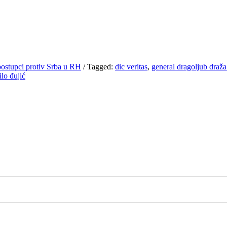
postupci protiv Srba u RH
/
Tagged:
dic veritas
,
general dragoljub draža
lo đujić