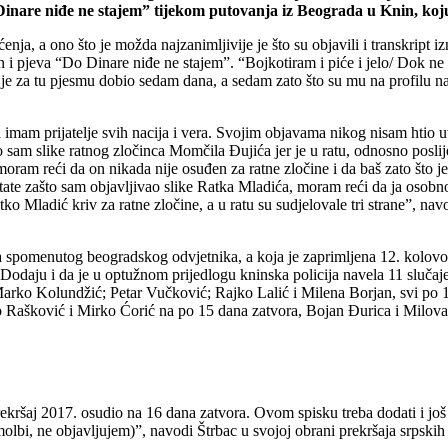
Dinare niđe ne stajem” tijekom putovanja iz Beograda u Knin, koj
enja, a ono što je možda najzanimljivije je što su objavili i transkript 
i pjeva “Do Dinare niđe ne stajem”. “Bojkotiram i piće i jelo/ Dok ne
ko je za tu pjesmu dobio sedam dana, a sedam zato što su mu na profilu 
Ja imam prijatelje svih nacija i vera. Svojim objavama nikog nisam htio 
m slike ratnog zločinca Momčila Đujića jer je u ratu, odnosno poslije 
m reći da on nikada nije osuđen za ratne zločine i da baš zato što je
ate zašto sam objavljivao slike Ratka Mladića, moram reći da ja osobn
tko Mladić kriv za ratne zločine, a u ratu su sudjelovale tri strane”, n
na spomenutog beogradskog odvjetnika, a koja je zaprimljena 12. kolov
Dodaju i da je u optužnom prijedlogu kninska policija navela 11 slučaj
Marko Kolundžić; Petar Vučković; Rajko Lalić i Milena Borjan, svi po 1
iro Rašković i Mirko Ćorić na po 15 dana zatvora, Bojan Đurica i Milov
ti prekršaj 2017. osudio na 16 dana zatvora. Ovom spisku treba dodati i 
olbi, ne objavljujem)”, navodi Štrbac u svojoj obrani prekršaja srpskih 