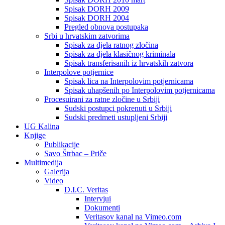
Spisak DORH 2009
Spisak DORH 2004
Pregled obnova postupaka
Srbi u hrvatskim zatvorima
Spisak za djela ratnog zločina
Spisak za djela klasičnog kriminala
Spisak transferisanih iz hrvatskih zatvora
Interpolove potjernice
Spisak lica na Interpolovim potjernicama
Spisak uhapšenih po Interpolovim potjernicama
Procesuirani za ratne zločine u Srbiji
Sudski postupci pokrenuti u Srbiji
Sudski predmeti ustupljeni Srbiji
UG Kalina
Knjige
Publikacije
Savo Štrbac – Priče
Multimedija
Galerija
Video
D.I.C. Veritas
Intervjui
Dokumenti
Veritasov kanal na Vimeo.com