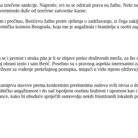
izrečene sankcije. Naprotiv, svi su se odricali prava na žalbu. Neki su m
li vremenski duže od izrečene zatvorske kazne.
pročitao, Berićevu žalbu protiv rješenja o zadržavanju, iz čega zaklju
vjetnička komora Beograda, koja mu je angažirala i branitelja u osobi 
 i javnost i struka pita je li se objave preko društvenih mreža, za što s
j obrani iznio i sam Berić. Posebno su s pravnog aspekta interesantni z
 nadležnost za vođenje prekršajnog postupka, imajući u vidu mjesto (drža
azumijeva stavove prema konkretnim predmetima sudova svih nivoa u drž
litičku angažiranost i do sad ispoljenu osobnu hrabrost i upornost kao
ce, kako bi ubuduće spriječili samovolju nekih frustriranih lokalnih po