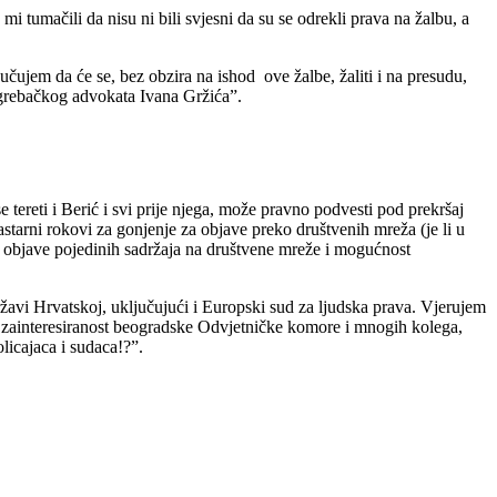
i tumačili da nisu ni bili svjesni da su se odrekli prava na žalbu, a
čujem da će se, bez obzira na ishod ove žalbe, žaliti i na presudu,
zagrebačkog advokata Ivana Gržića”.
e tereti i Berić i svi prije njega, može pravno podvesti pod prekršaj
astarni rokovi za gonjenje za objave preko društvenih mreža (je li u
vu) objave pojedinih sadržaja na društvene mreže i mogućnost
avi Hrvatskoj, uključujući i Europski sud za ljudska prava. Vjerujem
 i zainteresiranost beogradske Odvjetničke komore i mnogih kolega,
licajaca i sudaca!?”.