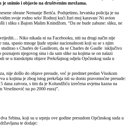
u je snimio i objavio na društvenim mrežama.
iznesene obrane Nemanje Berića. Podsjetimo, hrvatska policija je na
 vidim svoje rodno selo/ Rodnoj kući žuri moj karavan/ Ni avion
našli i sliku s Bajom Malim Knindžom. “Da ne bude zabune: sliku, ne
uvrijediti… Niko nikada ni na Facebooku, niti na drugi način nije
rata, spasio mnoge ljude srpske nacionalnosti koji su se s njim
 studirao s Charles de Gaulleom, da se Charles de Gaulle isključivo
o poznajem njegovog sina i da sam slike na kojima se on nalazi
avodi se u transkriptu objave Prekršajnog odjela Općinskog suda u
oza, nije došlo do objave presude, već je predmet predan Visokom
eva u kojima je zbog istog prekršaja isti su donio pravomoćne presude:
5 dana zatvora, s tim da je Kolundžiću izrečena uvjetna kazna na
an Veselinović na po 2000 eura)”.
još dva Srbina, koji su u srpnju ove godine presudom Općinskog suda u
državljana te dodaje: