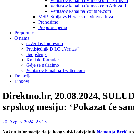
Veritasov kanal na Vimeo.com – Arhiva I
Veritasov kanal na Vimeo.com Arhiva II
Veritasov kanal na Youtube.com
MSP: Srbija vs Hrvatska – video arhiva
Prenosimo
Preporučujemo
Preporuke
O nama
e-Veritas Impresum
Predsjednik D.I.C „Veritas“
Saopštenja
Kontakt formular
Gdje se nalazimo
Veritasov kanal na Twitter.com
Donacije
Linkovi
Direktno.hr, 20.08.2024, S
srpskog mesiju: ‘Pokazat će sam
20. Avgust 2024. 23:13
Nakon informacije da je beogradski odvjetnik
Nemanja Berić
u s