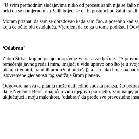
“U svim prethodnim slučajevima nitko od procesuiranih nije se žalio na 
neki da se namjerno nisu žalili bojeći se da bi postupci po žalbi traja
Moram priznati da sam se obradovao kada sam čuo, a posebno kad sam i 
koja će očito biti osuđujuća. Vjerujem da će ga u tome podržati i Od
‘Odabran’
Zatim Štrbac koji potpisuje priopćenje Veritasa zaključuje: ”S pravom se
remećenja javnog reda i mira, imajući u vidu upravo ono što je u svojo
pitanju trenutni, trajni ili produženi prekršaj), a isto tako i mjesna
istovremene gledanosti tog sadržaja širom planete.
Odgovore na sva ta pitanja može dati jedino sudska praksa, što podr
da je Nemanja Berić, imajući u vidu njegovo podrijetlo, zanimanje, po
uključujući i moju malenkost, ‘odabran’ da prođe sve pravosudne instan