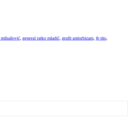
 mihailović
,
general ratko mladić
,
grafit antisrbizam
,
jb tito
,