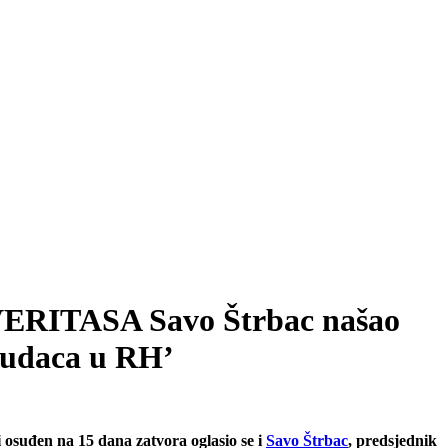
ERITASA Savo Štrbac našao
 sudaca u RH’
 osuđen na 15 dana zatvora oglasio se i
Savo Štrbac
, predsjednik