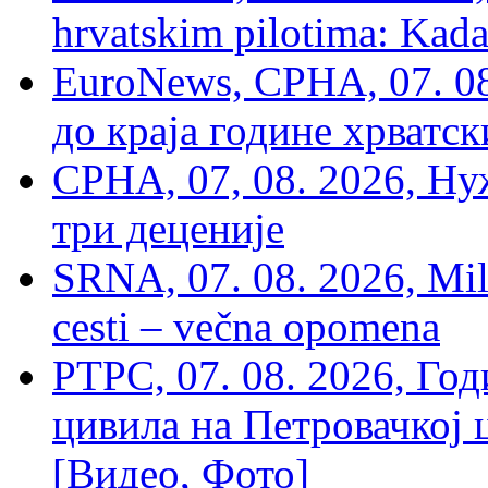
hrvatskim pilotima: Kada
EuroNews, СРНА, 07. 0
до краја године хрватс
СРНА, 07, 08. 2026, Ну
три деценије
SRNA, 07. 08. 2026, Mil
cesti – večna opomena
РТРС, 07. 08. 2026, Г
цивила на Петровачкој ц
[Видео, Фото]