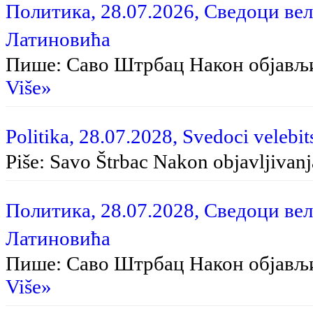
Политика, 28.07.2026, Сведоци вел
Латиновића
Пише: Саво Штрбац На­кон об­ја­вљи­в
Više»
Politika, 28.07.2028, Svedoci velebit
Piše: Savo Štrbac Na­kon ob­ja­vlji­va­nja
Политика, 28.07.2028, Сведоци вел
Латиновића
Пише: Саво Штрбац Након објављ
Više»