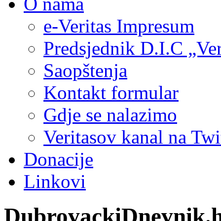
O nama
e-Veritas Impresum
Predsjednik D.I.C „Ver
Saopštenja
Kontakt formular
Gdje se nalazimo
Veritasov kanal na Twi
Donacije
Linkovi
DubrovackiDnevnik.hr