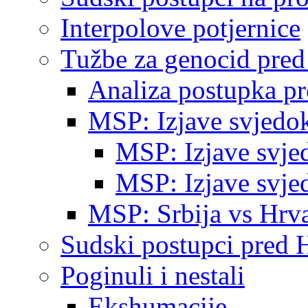
Interpolove potjernice
Tužbe za genocid pre
Analiza postupka p
MSP: Izjave svjedo
MSP: Izjave svje
MSP: Izjave svje
MSP: Srbija vs Hrva
Sudski postupci pred 
Poginuli i nestali
Ekshumacije