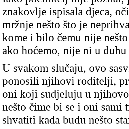
znakovlje ispisala djeca, oč
mržnje nešto što je neprihv
kome i bilo čemu nije nešto 
ako hoćemo, nije ni u duhu 
U svakom slučaju, ovo sasvi
ponosili njihovi roditelji, p
oni koji sudjeluju u njihov
nešto čime bi se i oni sami 
shvatiti kada budu nešto star