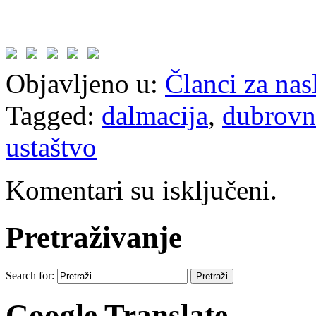
Objavljeno u:
Članci za na
Tagged:
dalmacija
,
dubrovn
ustaštvo
Komentari su isključeni.
Pretraživanje
Search for:
Google Translate