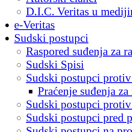
D.I.C. Veritas u medij
e-Veritas
Sudski postupci
Raspored suđenja za ra
Sudski Spisi
Sudski postupci proti
Praćenje suđenja za 
Sudski postupci proti
Sudski postupci pred 
Sudski postupci na pro