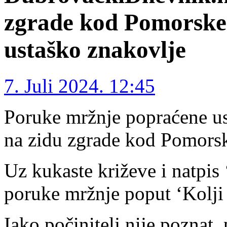
zgrade kod Pomorske 
ustaško znakovlje
7. Juli 2024. 12:45
Poruke mržnje popraćene u
na zidu zgrade kod Pomors
Uz kukaste križeve i natpis 
poruke mržnje poput ‘Kolji
Iako počinitelj nije poznat,