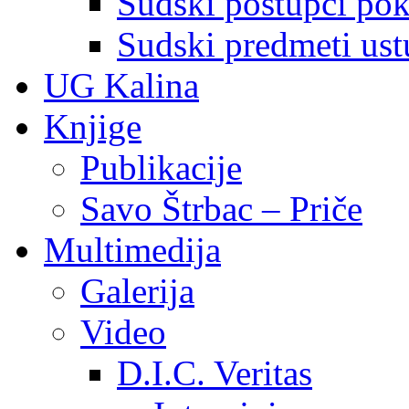
Sudski postupci pokr
Sudski predmeti ustu
UG Kalina
Knjige
Publikacije
Savo Štrbac – Priče
Multimedija
Galerija
Video
D.I.C. Veritas