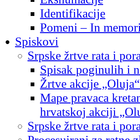
Identifikacije
Pomeni – In memor
Spiskovi
Srpske žrtve rata i po
Spisak poginulih i n
Žrtve akcije „Oluja“
Mape pravaca kretan
hrvatskoj akciji „Ol
Srpske žrtve rata i p
Procesuirani za ratne 