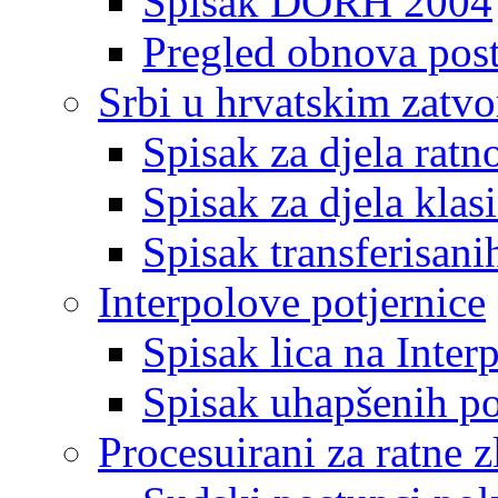
Spisak DORH 2004
Pregled obnova pos
Srbi u hrvatskim zatv
Spisak za djela ratn
Spisak za djela klas
Spisak transferisani
Interpolove potjernice
Spisak lica na Inte
Spisak uhapšenih po
Procesuirani za ratne z