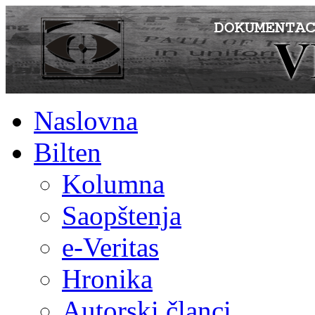
Naslovna
Bilten
Kolumna
Saopštenja
e-Veritas
Hronika
Autorski članci