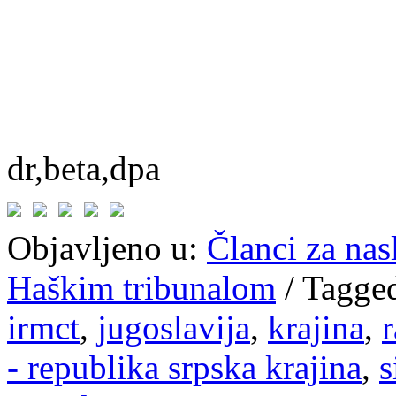
dr,beta,dpa
Objavljeno u:
Članci za na
Haškim tribunalom
/
Tagge
irmct
,
jugoslavija
,
krajina
,
r
- republika srpska krajina
,
s