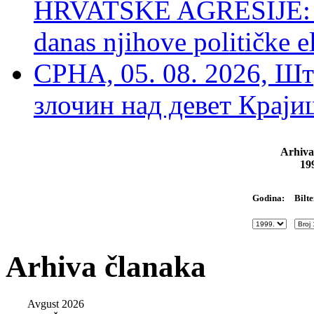
HRVATSKE AGRESIJE: Hte
danas njihove političke e
СРНА, 05. 08. 2026, Шт
злочин над девет Крај
Arhiva
19
Bilte
Godina:
Arhiva članaka
Avgust 2026