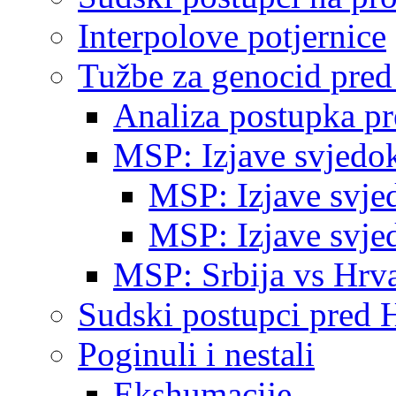
Interpolove potjernice
Tužbe za genocid pre
Analiza postupka p
MSP: Izjave svjedo
MSP: Izjave svje
MSP: Izjave svje
MSP: Srbija vs Hrva
Sudski postupci pred 
Poginuli i nestali
Ekshumacije