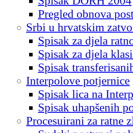
Spisak DORH 2004
Pregled obnova pos
Srbi u hrvatskim zatv
Spisak za djela ratn
Spisak za djela klas
Spisak transferisani
Interpolove potjernice
Spisak lica na Inte
Spisak uhapšenih po
Procesuirani za ratne z