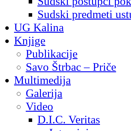
Sudski postupci pokr
Sudski predmeti ustu
UG Kalina
Knjige
Publikacije
Savo Štrbac – Priče
Multimedija
Galerija
Video
D.I.C. Veritas