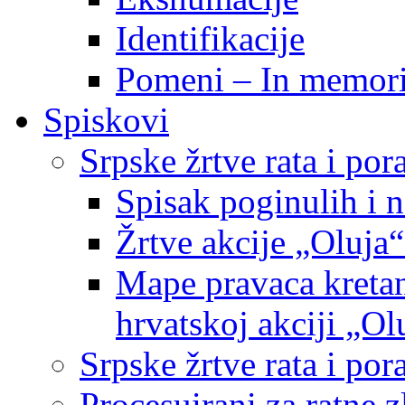
Identifikacije
Pomeni – In memor
Spiskovi
Srpske žrtve rata i po
Spisak poginulih i n
Žrtve akcije „Oluja“
Mape pravaca kretan
hrvatskoj akciji „Ol
Srpske žrtve rata i p
Procesuirani za ratne 