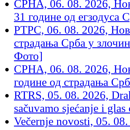
СРНА, 06. 08. 2026, Н
31 године од егзодуса С
РТРС, 06. 08. 2026, Нов
страдања Срба у злочин
Фото]
СРНА, 06. 08. 2026, Н
године од страдања Срб
RTRS, 05. 08. 2026, Drak
sačuvamo sjećanje i glas
Večernje novosti, 05. 