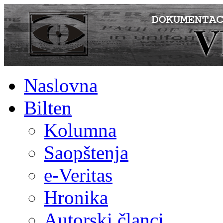
Naslovna
Bilten
Kolumna
Saopštenja
e-Veritas
Hronika
Autorski članci