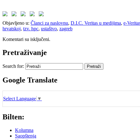
Objavljeno u:
Članci za naslovnu
,
D.I.C. Veritas u medijima
,
e-Verita
hrvatskoj
,
tzv. hpc
,
ustaštvo
,
zagreb
Komentari su isključeni.
Pretraživanje
Search for:
Google Translate
Select Language
▼
Bilten:
Kolumna
Saopštenja