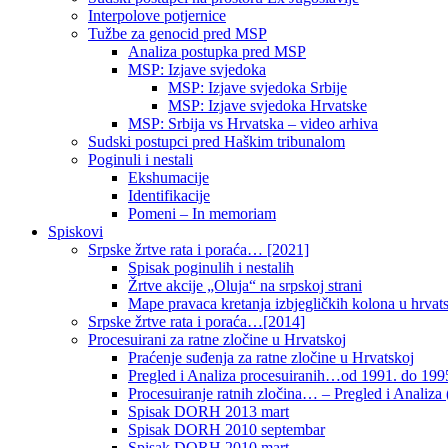
Interpolove potjernice
Tužbe za genocid pred MSP
Analiza postupka pred MSP
MSP: Izjave svjedoka
MSP: Izjave svjedoka Srbije
MSP: Izjave svjedoka Hrvatske
MSP: Srbija vs Hrvatska – video arhiva
Sudski postupci pred Haškim tribunalom
Poginuli i nestali
Ekshumacije
Identifikacije
Pomeni – In memoriam
Spiskovi
Srpske žrtve rata i poraća… [2021]
Spisak poginulih i nestalih
Žrtve akcije „Oluja“ na srpskoj strani
Mape pravaca kretanja izbjegličkih kolona u hrvats
Srpske žrtve rata i poraća…[2014]
Procesuirani za ratne zločine u Hrvatskoj
Praćenje suđenja za ratne zločine u Hrvatskoj
Pregled i Analiza procesuiranih…od 1991. do 1995
Procesuiranje ratnih zločina… – Pregled i Analiza (
Spisak DORH 2013 mart
Spisak DORH 2010 septembar
Spisak DORH 2010 mart