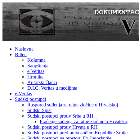
Naslovna
Bilten
Kolumna
Saopštenja
e-Veritas
Hronika
Autorski članci
D.I.C. Veritas u medijima
e-Veritas
Sudski postupci
Raspored suđenja za ratne zločine u Hrvatskoj
Sudski Spisi
Sudski postupci protiv Srba u RH
Praćenje suđenja za ratne zločine u Hrvatskoj
Sudski postupci protiv Hrvata u RH
Sudski postupci pred pravosuđem Republike Srbije
Sudski postupci na prostoru Ex Jugoslavije