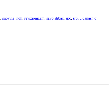
,
imovina
,
ndh
,
revizionizam
,
savo štrbac
,
spc
,
srbi u današnjoj