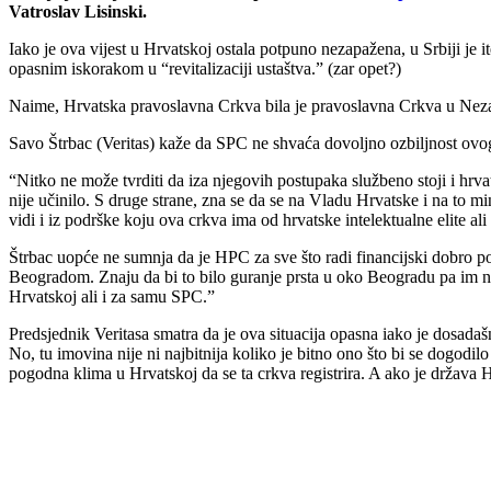
Vatroslav Lisinski.
Iako je ova vijest u Hrvatskoj ostala potpuno nezapažena, u Srbiji je 
opasnim iskorakom u “revitalizaciji ustaštva.” (zar opet?)
Naime, Hrvatska pravoslavna Crkva bila je pravoslavna Crkva u Neza
Savo Štrbac (Veritas) kaže da SPC ne shvaća dovoljno ozbiljnost ovo
“Nitko ne može tvrditi da iza njegovih postupaka službeno stoji i hrvat
nije učinilo. S druge strane, zna se da se na Vladu Hrvatske i na to mi
vidi i iz podrške koju ova crkva ima od hrvatske intelektualne elite ali 
Štrbac uopće ne sumnja da je HPC za sve što radi financijski dobro pod
Beogradom. Znaju da bi to bilo guranje prsta u oko Beogradu pa im ne 
Hrvatskoj ali i za samu SPC.”
Predsjednik Veritasa smatra da je ova situacija opasna iako je dosad
No, tu imovina nije ni najbitnija koliko je bitno ono što bi se dogodil
pogodna klima u Hrvatskoj da se ta crkva registrira. A ako je država Hrv