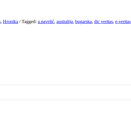
s
,
Hronika
/
Tagged:
a.pavelić
,
australija
,
bugarska
,
dic veritas
,
e-veritas