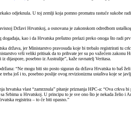
itekako odjeknula. U toj zemlji koja pomno promatra rastuće sukobe radi
visnoj Državi Hrvatskoj, a osnovana je zakonskom odredbom ustaškog 
g događaja, kao i da Hrvatska prešutno prelazi preko onoga što radi pr
ska država, jer Ministarstvo pravosuđa koje bi trebalo registrirati tu c
nistarstvo vrši veliki pritisak da to prihvate jer su po važećem zakonu
i iz dijaspore, posebno iz Australije”, kaže ravnatelj Veritasa.
ržana: “Ne mogu biti sto posto siguran da država Hrvatska to baš želi j
treba još i to, posebno poslije ovog revizionizma ustaštva koje se jav
ašnja hrvatska vlast “zamrznula” pitanje priznanja HPC-a: “Ova crkva b
o sa Srbima u Hrvatskoj. U principu to je sve ono što je nekada želio i An
atska registrira – to će biti opasno.”