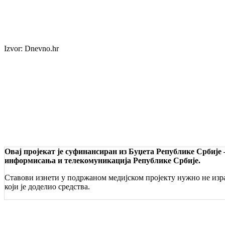
Izvor: Dnevno.hr
Овај пројекат је суфинансиран из Буџета Републике Србије
информисања и телекомуникација Републике Србије.
Ставови изнети у подржаном медијском пројекту нужно не изра
који је доделио средства.