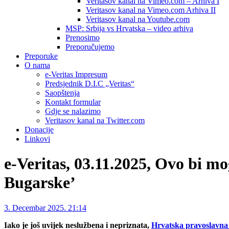
Veritasov kanal na Vimeo.com – Arhiva I
Veritasov kanal na Vimeo.com Arhiva II
Veritasov kanal na Youtube.com
MSP: Srbija vs Hrvatska – video arhiva
Prenosimo
Preporučujemo
Preporuke
O nama
e-Veritas Impresum
Predsjednik D.I.C „Veritas“
Saopštenja
Kontakt formular
Gdje se nalazimo
Veritasov kanal na Twitter.com
Donacije
Linkovi
e-Veritas, 03.11.2025, Ovo bi m
Bugarske’
3. Decembar 2025. 21:14
Iako je još uvijek neslužbena i nepriznata,
Hrvatska pravoslavn