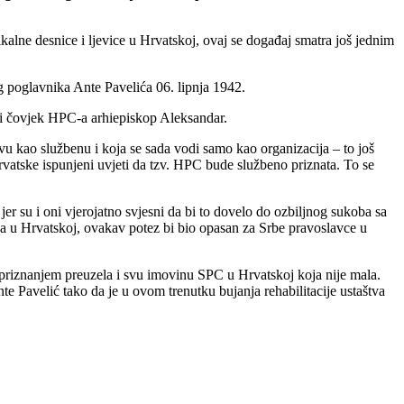
kalne desnice i ljevice u Hrvatskoj, ovaj se događaj smatra još jednim
poglavnika Ante Pavelića 06. lipnja 1942.
vi čovjek HPC-a arhiepiskop Aleksandar.
rkvu kao službenu i koja se sada vodi samo kao organizacija – to još
 Hrvatske ispunjeni uvjeti da tzv. HPC bude službeno priznata. To se
er su i oni vjerojatno svjesni da bi to dovelo do ozbiljnog sukoba sa
lja u Hrvatskoj, ovakav potez bi bio opasan za Srbe pravoslavce u
i priznanjem preuzela i svu imovinu SPC u Hrvatskoj koja nije mala.
te Pavelić tako da je u ovom trenutku bujanja rehabilitacije ustaštva