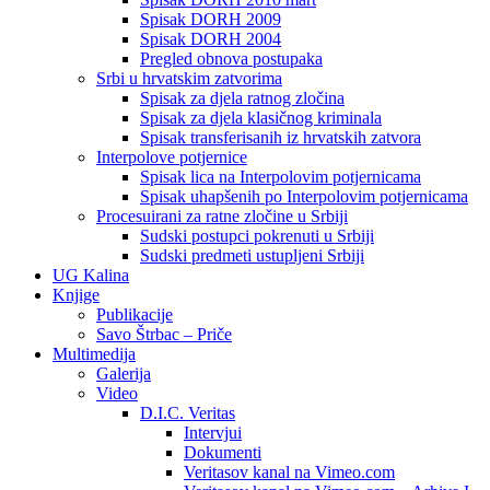
Spisak DORH 2009
Spisak DORH 2004
Pregled obnova postupaka
Srbi u hrvatskim zatvorima
Spisak za djela ratnog zločina
Spisak za djela klasičnog kriminala
Spisak transferisanih iz hrvatskih zatvora
Interpolove potjernice
Spisak lica na Interpolovim potjernicama
Spisak uhapšenih po Interpolovim potjernicama
Procesuirani za ratne zločine u Srbiji
Sudski postupci pokrenuti u Srbiji
Sudski predmeti ustupljeni Srbiji
UG Kalina
Knjige
Publikacije
Savo Štrbac – Priče
Multimedija
Galerija
Video
D.I.C. Veritas
Intervjui
Dokumenti
Veritasov kanal na Vimeo.com