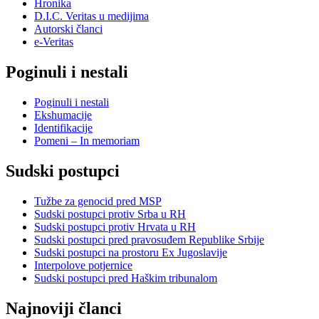
Hronika
D.I.C. Veritas u medijima
Autorski članci
e-Veritas
Poginuli i nestali
Poginuli i nestali
Ekshumacije
Identifikacije
Pomeni – In memoriam
Sudski postupci
Tužbe za genocid pred MSP
Sudski postupci protiv Srba u RH
Sudski postupci protiv Hrvata u RH
Sudski postupci pred pravosuđem Republike Srbije
Sudski postupci na prostoru Ex Jugoslavije
Interpolove potjernice
Sudski postupci pred Haškim tribunalom
Najnoviji članci