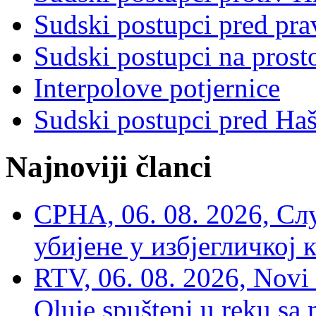
Sudski postupci pred pr
Sudski postupci na prost
Interpolove potjernice
Sudski postupci pred Ha
Najnoviji članci
СРНА, 06. 08. 2026, Сл
убијене у избјегличкој 
RTV, 06. 08. 2026, Novi 
Oluje spušteni u reku sa