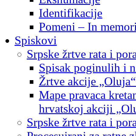
Identifikacije
Pomeni – In memor
Spiskovi
Srpske žrtve rata i po
Spisak poginulih i n
Žrtve akcije „Oluja“
Mape pravaca kretan
hrvatskoj akciji „Ol
Srpske žrtve rata i p
Procesuirani za ratne 