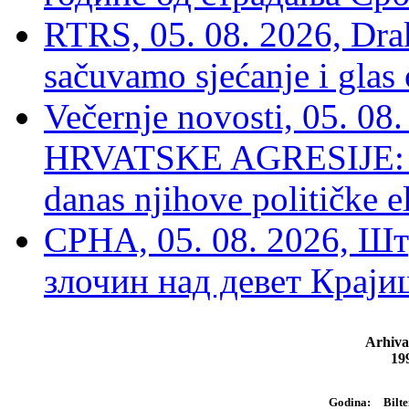
RTRS, 05. 08. 2026, Drak
sačuvamo sjećanje i glas
Večernje novosti, 05. 
HRVATSKE AGRESIJE: Hte
danas njihove političke e
СРНА, 05. 08. 2026, Шт
злочин над девет Крај
Arhiva
19
Bilte
Godina: