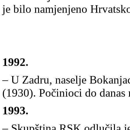
je bilo namjenjeno Hrvatsko
1992.
– U Zadru, naselje Bokanjac
(1930). Počinioci do danas 
1993.
– Skupština RSK odlučila je