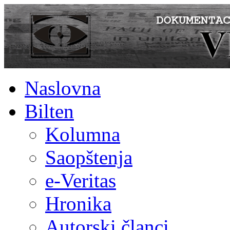
Naslovna
Bilten
Kolumna
Saopštenja
e-Veritas
Hronika
Autorski članci