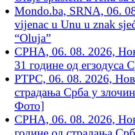
Mondo.ba, SRNA, 06. 08
vijenac u Unu u znak sjeć
“Oluja”
СРНА, 06. 08. 2026, Н
31 године од егзодуса С
РТРС, 06. 08. 2026, Нов
страдања Срба у злочин
Фото]
СРНА, 06. 08. 2026, Н
године од страдања Срб