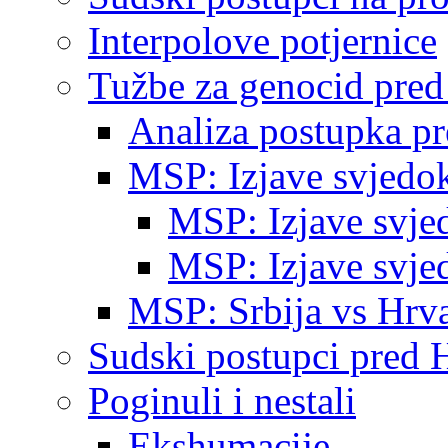
Interpolove potjernice
Tužbe za genocid pre
Analiza postupka p
MSP: Izjave svjedo
MSP: Izjave svje
MSP: Izjave svje
MSP: Srbija vs Hrva
Sudski postupci pred 
Poginuli i nestali
Ekshumacije