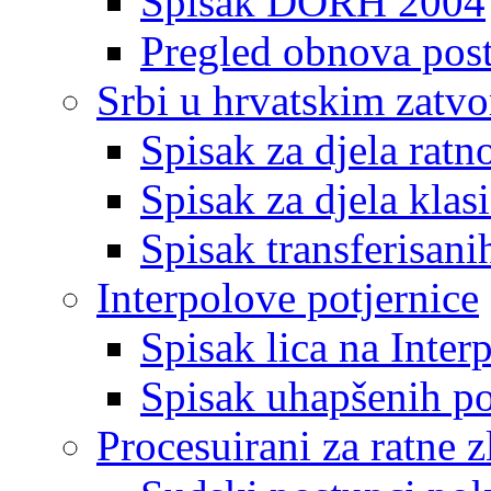
Spisak DORH 2004
Pregled obnova pos
Srbi u hrvatskim zatv
Spisak za djela ratn
Spisak za djela klas
Spisak transferisani
Interpolove potjernice
Spisak lica na Inte
Spisak uhapšenih po
Procesuirani za ratne z