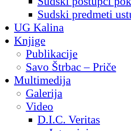
Sudski postupci pokr
Sudski predmeti ustu
UG Kalina
Knjige
Publikacije
Savo Štrbac – Priče
Multimedija
Galerija
Video
D.I.C. Veritas