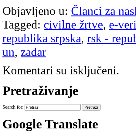
Objavljeno u:
Članci za na
Tagged:
civilne žrtve
,
e-ver
republika srpska
,
rsk - repu
un
,
zadar
Komentari su isključeni.
Pretraživanje
Search for:
Google Translate