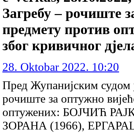
Загребу – рочиште з
предмету против опт
због кривичног дјел
28. Oktobar 2022. 10:20
Пред Жупанијским судом у 
рочиште за оптужно вијећ
оптужених: БОЈЧИЋ РА
ЗОРАНА (1966), ЕРГАРА