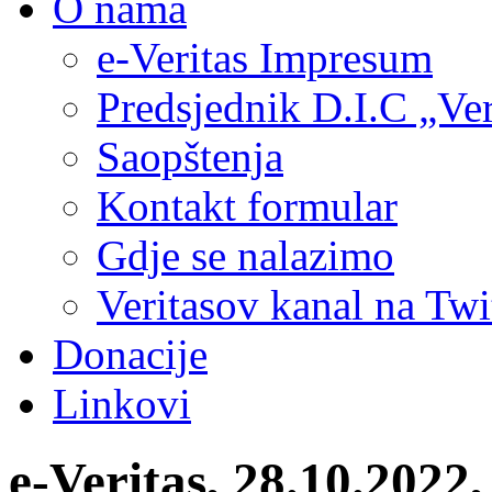
O nama
e-Veritas Impresum
Predsjednik D.I.C „Ver
Saopštenja
Kontakt formular
Gdje se nalazimo
Veritasov kanal na Twi
Donacije
Linkovi
e-Veritas, 28.10.202