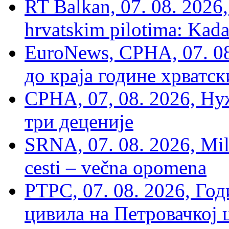
RT Balkan, 07. 08. 2026,
hrvatskim pilotima: Kada
EuroNews, СРНА, 07. 0
до краја године хрватс
СРНА, 07, 08. 2026, Ну
три деценије
SRNA, 07. 08. 2026, Mil
cesti – večna opomena
РТРС, 07. 08. 2026, Г
цивила на Петровачкој ц