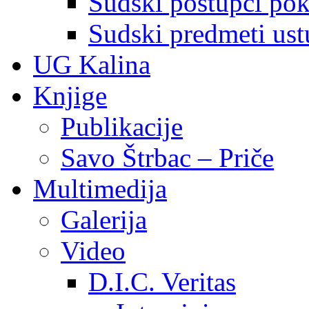
Sudski postupci pokr
Sudski predmeti ustu
UG Kalina
Knjige
Publikacije
Savo Štrbac – Priče
Multimedija
Galerija
Video
D.I.C. Veritas