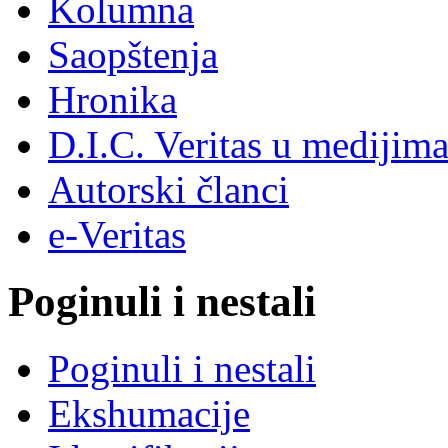
Kolumna
Saopštenja
Hronika
D.I.C. Veritas u medijim
Autorski članci
e-Veritas
Poginuli i nestali
Poginuli i nestali
Ekshumacije