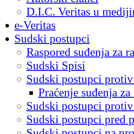
D.I.C. Veritas u medij
e-Veritas
Sudski postupci
Raspored suđenja za ra
Sudski Spisi
Sudski postupci proti
Praćenje suđenja za 
Sudski postupci proti
Sudski postupci pred 
Sudski postupci na pro