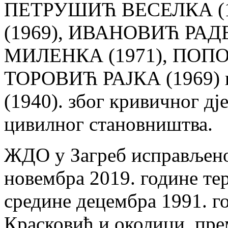
ПЕТРУШИЋ ВЕСЕЛКА (1
(1969), ИВАНОВИЋ РАД
МИЛЕНКА (1971), ПОП
ТОРОВИЋ РАЈКА (1969
(1940). због кривичног дј
цивилног становништва.
ЖДО у Загреб исправљено
новембра 2019. године тер
средине децембра 1991. г
Красковић и околици, пре