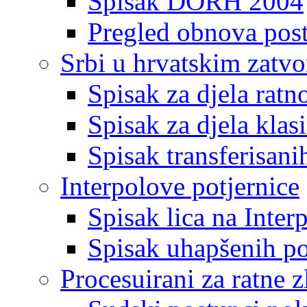
Spisak DORH 2004
Pregled obnova pos
Srbi u hrvatskim zatv
Spisak za djela ratn
Spisak za djela klas
Spisak transferisani
Interpolove potjernice
Spisak lica na Inte
Spisak uhapšenih po
Procesuirani za ratne z