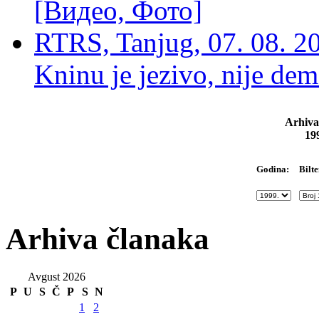
[Видео, Фото]
RTRS, Tanjug, 07. 08. 2
Kninu je jezivo, nije dem
Arhiva
19
Bilte
Godina:
Arhiva članaka
Avgust 2026
P
U
S
Č
P
S
N
1
2