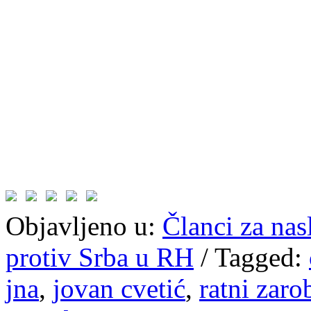
Objavljeno u:
Članci za na
protiv Srba u RH
/
Tagged:
jna
,
jovan cvetić
,
ratni zaro