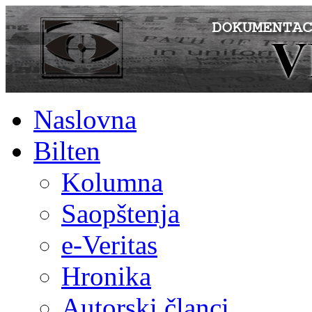
Naslovna
Bilten
Kolumna
Saopštenja
e-Veritas
Hronika
Autorski članci