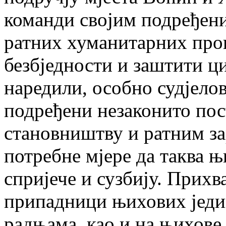
команди својим подређени
ратних хуманитарних проп
безбједности и заштити ц
наредили, особно судјелов
подређени незаконито по
становништву и ратним з
потребне мјере да таква 
спријече и сузбију. Прихв
припадници њихових једи
радњама, као и на њихове 