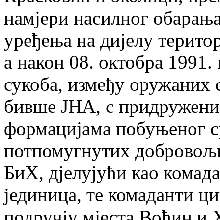
намјери насилног обарањ
уређења на дијелу терито
а након 08. октобра 1991
сукоба, између оружаних 
бивше ЈНА, с придружен
формацијама побуњеног с
потпомугнутих добровољц
БиХ, дјелујући као комад
јединица, те комаданти ц
подручју мјеста Воћин и 