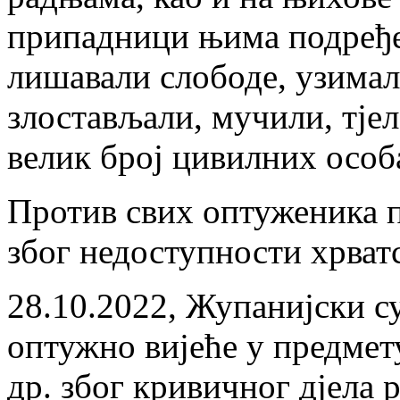
припадници њима подређе
лишавали слободе, узимал
злостављали, мучили, тје
велик број цивилних особ
Против свих оптуженика п
због недоступности хрват
28.10.2022, Жупанијски с
оптужно вијеће у предмету
др. због кривичног дјела 