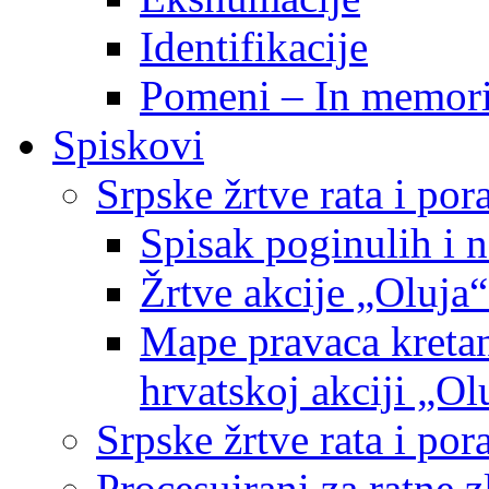
Identifikacije
Pomeni – In memor
Spiskovi
Srpske žrtve rata i po
Spisak poginulih i n
Žrtve akcije „Oluja“
Mape pravaca kretan
hrvatskoj akciji „Ol
Srpske žrtve rata i p
Procesuirani za ratne 