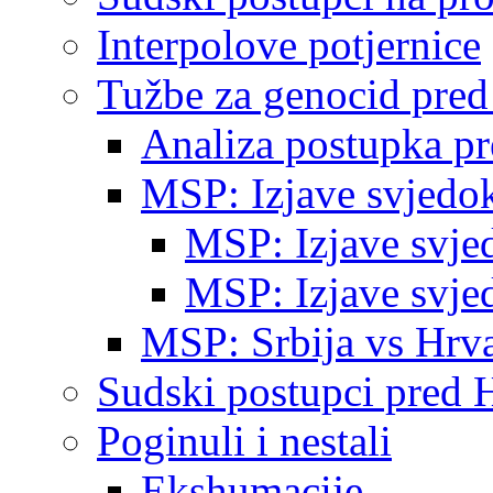
Interpolove potjernice
Tužbe za genocid pre
Analiza postupka p
MSP: Izjave svjedo
MSP: Izjave svje
MSP: Izjave svje
MSP: Srbija vs Hrva
Sudski postupci pred 
Poginuli i nestali
Ekshumacije