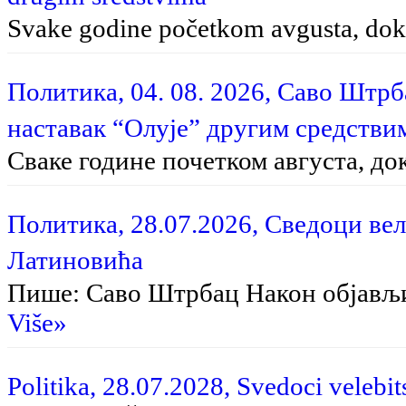
Svake godine početkom avgusta, dok 
Политика, 04. 08. 2026, Саво Штр
наставак “Олује” другим средстви
Сваке године почетком августа, до
Политика, 28.07.2026, Сведоци вел
Латиновића
Пише: Саво Штрбац На­кон об­ја­вљи­в
Više»
Politika, 28.07.2028, Svedoci velebit