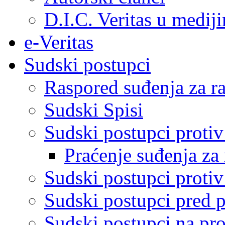
D.I.C. Veritas u medij
e-Veritas
Sudski postupci
Raspored suđenja za ra
Sudski Spisi
Sudski postupci proti
Praćenje suđenja za 
Sudski postupci proti
Sudski postupci pred 
Sudski postupci na pro