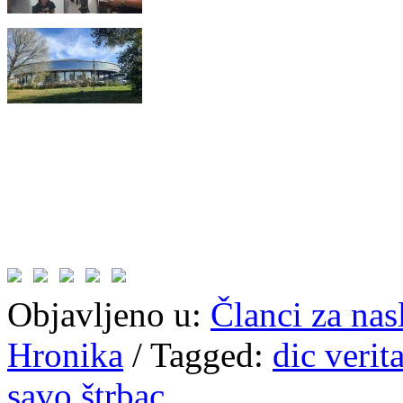
Objavljeno u:
Članci za na
Hronika
/
Tagged:
dic verit
savo štrbac