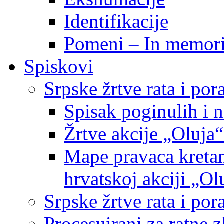
Identifikacije
Pomeni – In memor
Spiskovi
Srpske žrtve rata i po
Spisak poginulih i n
Žrtve akcije „Oluja“
Mape pravaca kretan
hrvatskoj akciji „Ol
Srpske žrtve rata i p
Procesuirani za ratne 