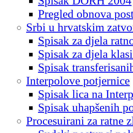
Spisak DORH 2004
Pregled obnova pos
Srbi u hrvatskim zatv
Spisak za djela ratn
Spisak za djela klas
Spisak transferisani
Interpolove potjernice
Spisak lica na Inte
Spisak uhapšenih po
Procesuirani za ratne z