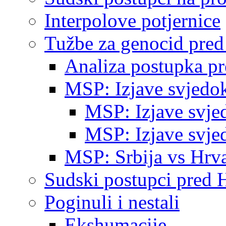
Interpolove potjernice
Tužbe za genocid pre
Analiza postupka p
MSP: Izjave svjedo
MSP: Izjave svje
MSP: Izjave svje
MSP: Srbija vs Hrva
Sudski postupci pred 
Poginuli i nestali
Ekshumacije