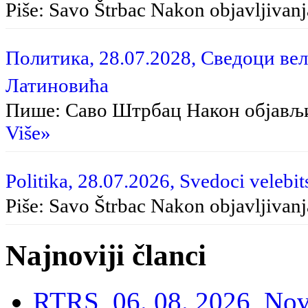
Piše: Savo Štrbac Na­kon ob­ja­vlji­va­nja
Политика, 28.07.2028, Сведоци вел
Латиновића
Пише: Саво Штрбац Након објављ
Više»
Politika, 28.07.2026, Svedoci velebit
Piše: Savo Štrbac Nakon objavljivan
Najnoviji članci
RTRS, 06. 08. 2026, Nov