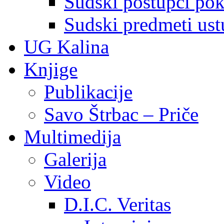
Sudski postupci pokr
Sudski predmeti ustu
UG Kalina
Knjige
Publikacije
Savo Štrbac – Priče
Multimedija
Galerija
Video
D.I.C. Veritas