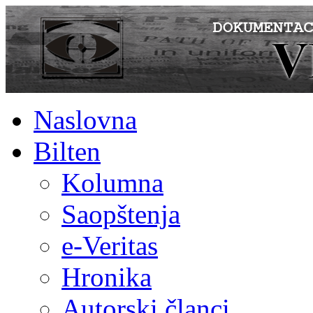
Naslovna
Bilten
Kolumna
Saopštenja
e-Veritas
Hronika
Autorski članci