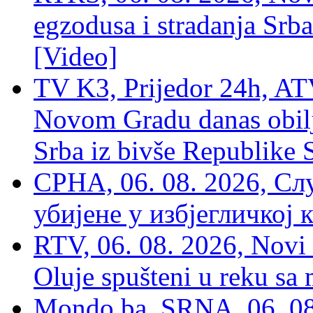
egzodusa i stradanja Srba
[Video]
TV K3, Prijedor 24h, ATV
Novom Gradu danas obilj
Srba iz bivše Republike 
СРНА, 06. 08. 2026, Сл
убијене у избјегличкој 
RTV, 06. 08. 2026, Novi 
Oluje spušteni u reku sa
Mondo.ba, SRNA, 06. 08