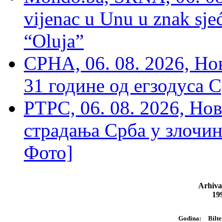
vijenac u Unu u znak sjeć
“Oluja”
СРНА, 06. 08. 2026, Н
31 године од егзодуса С
РТРС, 06. 08. 2026, Нов
страдања Срба у злочин
Фото]
Arhiva
19
Bilte
Godina: