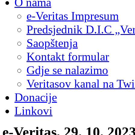
O nama
e-Veritas Impresum
Predsjednik D.I.C „Ver
Saopštenja
Kontakt formular
Gdje se nalazimo
Veritasov kanal na Twi
Donacije
Linkovi
e-Veritas, 29. 10. 202