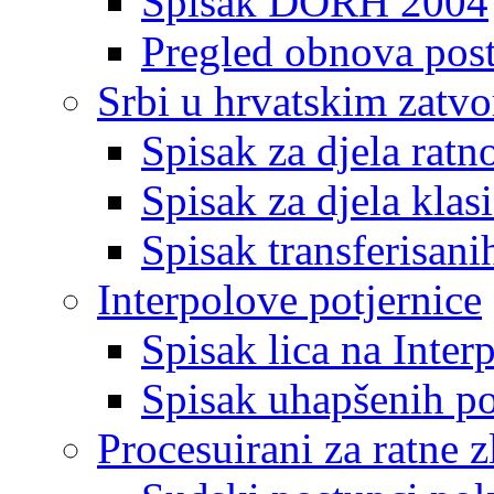
Spisak DORH 2004
Pregled obnova pos
Srbi u hrvatskim zatv
Spisak za djela ratn
Spisak za djela klas
Spisak transferisani
Interpolove potjernice
Spisak lica na Inte
Spisak uhapšenih po
Procesuirani za ratne z