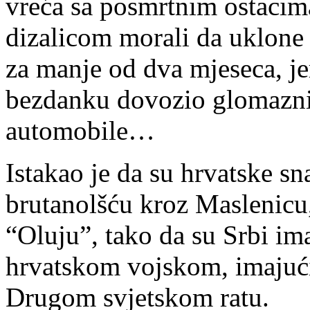
vreća sa posmrtnim ostacima
dizalicom morali da uklone
za manje od dva mjeseca, je
bezdanku dovozio glomazni
automobile…
Istakao je da su hrvatske s
brutanolšću kroz Maslenicu
“Oluju”, tako da su Srbi ima
hrvatskom vojskom, imajući 
Drugom svjetskom ratu.