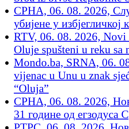
СРНА, 06. 08. 2026, Сл
убијене у избјегличкој 
RTV, 06. 08. 2026, Novi 
Oluje spušteni u reku sa
Mondo.ba, SRNA, 06. 08
vijenac u Unu u znak sjeć
“Oluja”
СРНА, 06. 08. 2026, Н
31 године од егзодуса С
РТРС, 06. 08. 2026, Нов