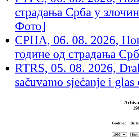
страдања Срба у злочин
Фото]
СРНА, 06. 08. 2026, Н
године од страдања Срб
RTRS, 05. 08. 2026, Drak
sačuvamo sjećanje i glas
Arhiva
19
Bilte
Godina: