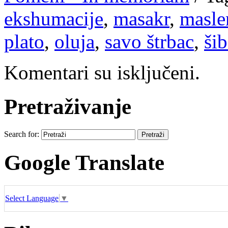
ekshumacije
,
masakr
,
masle
plato
,
oluja
,
savo štrbac
,
ši
Komentari su isključeni.
Pretraživanje
Search for:
Google Translate
Select Language
▼