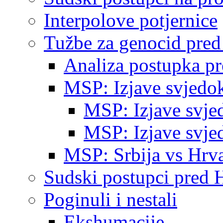
Interpolove potjernice
Tužbe za genocid pre
Analiza postupka p
MSP: Izjave svjedo
MSP: Izjave svje
MSP: Izjave svje
MSP: Srbija vs Hrva
Sudski postupci pred 
Poginuli i nestali
Ekshumacije