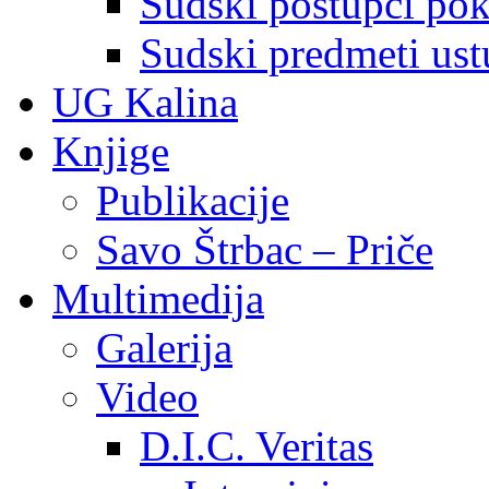
Sudski postupci pokr
Sudski predmeti ustu
UG Kalina
Knjige
Publikacije
Savo Štrbac – Priče
Multimedija
Galerija
Video
D.I.C. Veritas