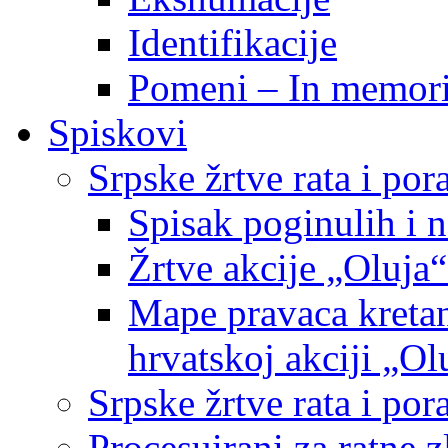
Identifikacije
Pomeni – In memor
Spiskovi
Srpske žrtve rata i po
Spisak poginulih i n
Žrtve akcije „Oluja“
Mape pravaca kretan
hrvatskoj akciji „Ol
Srpske žrtve rata i p
Procesuirani za ratne 