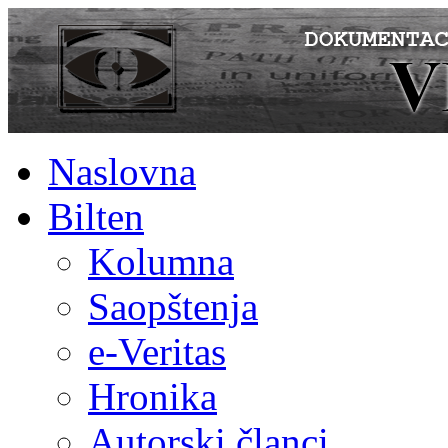
Naslovna
Bilten
Kolumna
Saopštenja
e-Veritas
Hronika
Autorski članci