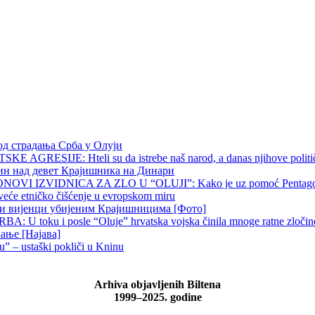
од страдања Срба у Олуји
 AGRESIJE: Hteli su da istrebe naš narod, a danas njihove političk
чин над девет Крајишника на Динари
OVI IZVIDNICA ZA ZLO U “OLUJI”: Kako je uz pomoć Pentagona p
veće etničko čišćenje u evropskom miru
ни вијенци убијеним Крајишницима [Фото]
 U toku i posle “Oluje” hrvatska vojska činila mnoge ratne zločine p
ање [Најава]
u” – ustaški pokliči u Kninu
Arhiva objavljenih Biltena
1999–2025. godine