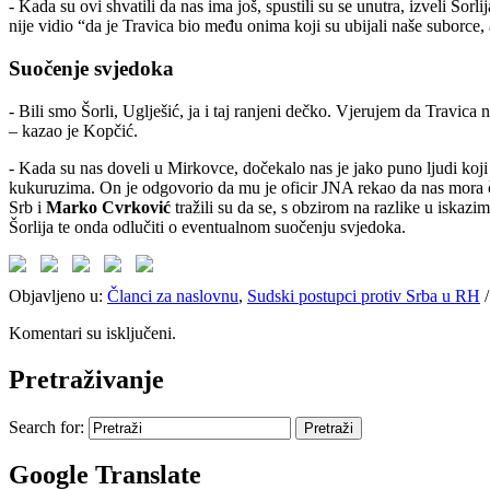
- Kada su ovi shvatili da nas ima još, spustili su se unutra, izveli Šorl
nije vidio “da je Travica bio među onima koji su ubijali naše suborce,
Suočenje svjedoka
- Bili smo Šorli, Uglješić, ja i taj ranjeni dečko. Vjerujem da Travic
– kazao je Kopčić.
- Kada su nas doveli u Mirkovce, dočekalo nas je jako puno ljudi koji su
kukuruzima. On je odgovorio da mu je oficir JNA rekao da nas mora čuva
Srb i
Marko Cvrković
tražili su da se, s obzirom na razlike u iskaz
Šorlija te onda odlučiti o eventualnom suočenju svjedoka.
Objavljeno u:
Članci za naslovnu
,
Sudski postupci protiv Srba u RH
Komentari su isključeni.
Pretraživanje
Search for:
Google Translate