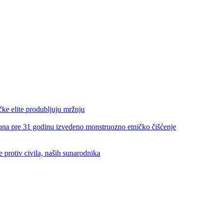
e elite produbljuju mržnju
re 31 godinu izvedeno monstruozno etničko čišćenje
rotiv civila, naših sunarodnika