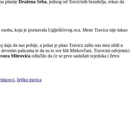
 na pitanje
Dražena Srba
, jednog od Travicinih branitelja, rekao da
ija osoba, koja je poznavala Uglješićevog oca. Mene Travica nije tukao
j daju da nas pobije, a jedan je pitao Travicu zašto nas nisu ubili u
 drvenim palicama te da su to sve bili Mirkovčani. Travicini odvjetnici
vora Mitrovića
odlučilo da će se prvo saslušati svjedoka i žrtvu
vinkovci
,
željko travica