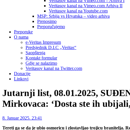
Veritasov kanal na Vimeo.com – Arhiva I
Veritasov kanal na Vimeo.com Arhiva II
Veritasov kanal na Youtube.com
MSP: Srbija vs Hrvatska – video arhiva
Prenosimo
Preporučujemo
Preporuke
O nama
e-Veritas Impresum
Predsjednik D.I.C „Veritas“
Saopštenja
Kontakt formular
Gdje se nalazimo
Veritasov kanal na Twitter.com
Donacije
Linkovi
Jutarnji list, 08.01.2025, SUĐE
Mirkovaca: ‘Dosta ste ih ubijal
8. Januar 2025. 23:41
Tereti ga se da je ubio osmoricu i zlostavljao trojicu branitelja. 