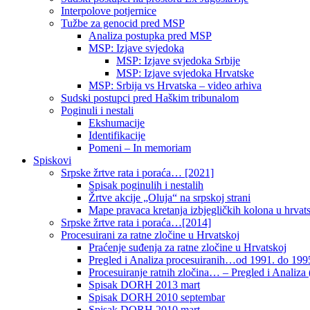
Interpolove potjernice
Tužbe za genocid pred MSP
Analiza postupka pred MSP
MSP: Izjave svjedoka
MSP: Izjave svjedoka Srbije
MSP: Izjave svjedoka Hrvatske
MSP: Srbija vs Hrvatska – video arhiva
Sudski postupci pred Haškim tribunalom
Poginuli i nestali
Ekshumacije
Identifikacije
Pomeni – In memoriam
Spiskovi
Srpske žrtve rata i poraća… [2021]
Spisak poginulih i nestalih
Žrtve akcije „Oluja“ na srpskoj strani
Mape pravaca kretanja izbjegličkih kolona u hrvats
Srpske žrtve rata i poraća…[2014]
Procesuirani za ratne zločine u Hrvatskoj
Praćenje suđenja za ratne zločine u Hrvatskoj
Pregled i Analiza procesuiranih…od 1991. do 1995
Procesuiranje ratnih zločina… – Pregled i Analiza (
Spisak DORH 2013 mart
Spisak DORH 2010 septembar
Spisak DORH 2010 mart