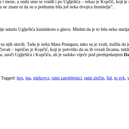
ija i mene, a onda smo se vratili i po Uglješića – rekao je Kopčić, koji je
 a ne znam ni da su u podrumu bila još neka dvojica branitelja”.
a nije udario Uglješića kundakom u glavu. Mislim da je to bila neka star
 njih slavili. Tada je neka Mara Prangara, tako su je zvali, tražila da jo
ti – ispričao je Kopčić, koji je potvrdio da su ih vezali žicama, tukli
ima, suoči Uglješića i Kopčića, ali je sudsko vijeće pod predsjedanjem
Da
/
Tagged:
hos
,
jna
,
mirkovci
,
ratni zarobljenici
,
ratni zločin
,
šid
,
to svk
,