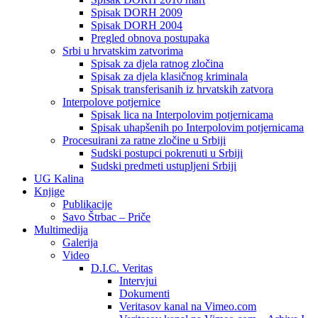
Spisak DORH 2009
Spisak DORH 2004
Pregled obnova postupaka
Srbi u hrvatskim zatvorima
Spisak za djela ratnog zločina
Spisak za djela klasičnog kriminala
Spisak transferisanih iz hrvatskih zatvora
Interpolove potjernice
Spisak lica na Interpolovim potjernicama
Spisak uhapšenih po Interpolovim potjernicama
Procesuirani za ratne zločine u Srbiji
Sudski postupci pokrenuti u Srbiji
Sudski predmeti ustupljeni Srbiji
UG Kalina
Knjige
Publikacije
Savo Štrbac – Priče
Multimedija
Galerija
Video
D.I.C. Veritas
Intervjui
Dokumenti
Veritasov kanal na Vimeo.com