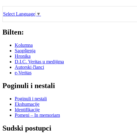
Select Language
▼
Bilten:
Kolumna
Saopštenja
Hronika
D.I.C. Veritas u medijima
Autorski članci
e-Veritas
Poginuli i nestali
Poginuli i nestali
Ekshumacije
Identifikacije
Pomeni – In memoriam
Sudski postupci