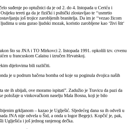
o suđenje po optužnici da je od 2. do 4. listopada u Ceriću i
ku tereti ga da je fizički i psihički zlostavljao te ‘‘usmrtio
stavljanju još trojice zarobljenih branitelja. Da im je ‘‘vezao žicom
judima u usta gurao ljudski mozak, koristio zarobljene kao ‘živi štit‘
nakon što su JNA i TO Mirkovci 2. listopada 1991. opkolili tzv. crvenu
 uhićen u francuskom Calaisu i izručen Hrvatskoj.
kim dijelovima bili različiti.
 a onda je u podrum bačena bomba od koje su poginula dvojica naših
 ste ih ubijali, ove moramo ispitati”. Zadužio je Travicu da pazi da
vatske položaje u vinkovačkom naselju Mala Bosna, koji je bilo
azbijenim grkljanom – kazao je Uglješić. Sljedećeg dana su ih odveli u
stopada JNA nije odvela u Šid, a onda u logor Begejci. Kopčić je, pak,
šli Uglješića i još jednog ranjenog dečka.