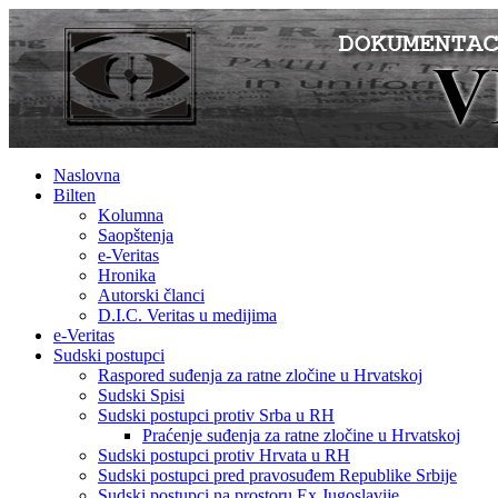
Naslovna
Bilten
Kolumna
Saopštenja
e-Veritas
Hronika
Autorski članci
D.I.C. Veritas u medijima
e-Veritas
Sudski postupci
Raspored suđenja za ratne zločine u Hrvatskoj
Sudski Spisi
Sudski postupci protiv Srba u RH
Praćenje suđenja za ratne zločine u Hrvatskoj
Sudski postupci protiv Hrvata u RH
Sudski postupci pred pravosuđem Republike Srbije
Sudski postupci na prostoru Ex Jugoslavije