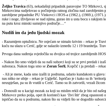
Željko Travica
(63), nekadašnji pripadnik paravojne TO Mirkovci, sje
Mirkovcima sudjelovao u počinjenju ratnog zločina nad zarobljenim pri
zarobljene pripadnike PU Vinkovci i HOS-a (1962.), (1969.), (1971.), (1
ruke i noge, iživljavao se nad njima, gurao im u usta bocu s rakijom ko
na putu kroz minski sumnjivo područje…‘‘
Nudili im da jedu ljudski mozak
- Razumijem optužnicu. Ne osjećam se nimalo krivim – rekao je Travic
kuću na ulazu u Cerić, gdje se nalazilo između 12 i 19 branitelja. Trav
Prvoga dana suđenja svjedočila su dvojica od trojice zarobljenih HO
- Nakon što smo vidjeli da su naši suborci koji su se prvi predali i 
suboraca. Nakon toga smo se
Zoran Šorli
, Kopčić i ja predali – reka
- Ali je mene, kada smo izašli iz podruma, udario kundakom u glavu i 
nas nitko ne ubije – rekao je Uglješić. Ispričao je i kako su ih ‘terito
neuspješan, pa su ih vratili u Cerić. Tamo su ih zatvorili, vezali žicom i
- Donosili su u kacigi mozak za koji su mislim rekli da je bio od naše
Mirkovce preko polja, opet ih koristeći kao ‘živi štit‘ zbog opasnosti 
ispričao da su u podrumu, nakon što su vidjeli što se dogodilo suborcim