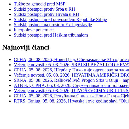
Tužbe za genocid pred MSP
Sudski postupci protiv Srba u RH
Sudski postupci protiv Hrvata u RH
Sudski postupci pred pravosuđem Republike Srbije
Sudski postupci na prostoru Ex Jugoslavije
Interpolove potjernice
Sudski postupci pred Haškim tribunalom
Najnoviji članci
СРНА, 06. 08. 2026, Нови Град: Обиљежавање 31 године 
Večernje novosti, 05. 08. 2026, SRBI SU BEŽALI OD HRVATSKE
СРНА, 05. 08. 2026, Штрбац: Нико није одговарао за зло
Večernje novosti, 05. 08. 2026, HRVATIMA AMERIČKI DRON
SRNA, 05. 08. 2026, Rašković Ivić: Progon Srba u Oluji – naj
АТВ БЛ, СРНА, 05. 08. 2026, Служен парастос и положе
Večernje novosti, 05. 08. 2026, U IVOŠEVCIMA UBILI 15 SRBA:
СРНА, 05. 08. 2026, Република Српска – Нови Град – Сјећ
RTRS, Tanjug, 05. 08. 2026, Hrvatska i ove godine slavi “Oluj