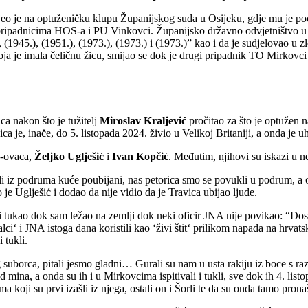
o je na optuženičku klupu Županijskog suda u Osijeku, gdje mu je počel
padnicima HOS-a i PU Vinkovci. Županijsko državno odvjetništvo u Osije
945.), (1951.), (1973.), (1973.) i (1973.)” kao i da je sudjelovao u zlo
ja je imala čeličnu žicu, smijao se dok je drugi pripadnik TO Mirkovci l
a nakon što je tužitelj
Miroslav Kraljević
pročitao za što je optužen 
ica je, inače, do 5. listopada 2024. živio u Velikoj Britaniji, a onda je
S-ovaca,
Željko Uglješić
i
Ivan Kopčić
. Međutim, njihovi su iskazi u ne
izašli iz podruma kuće poubijani, nas petorica smo se povukli u podrum,
o je Uglješić i dodao da nije vidio da je Travica ubijao ljude.
tukao dok sam ležao na zemlji dok neki oficir JNA nije povikao: “Dosta
rijalci‘ i JNA istoga dana koristili kao ‘živi štit‘ prilikom napada na hr
 tukli.
g suborca, pitali jesmo gladni… Gurali su nam u usta rakiju iz boce s r
od mina, a onda su ih i u Mirkovcima ispitivali i tukli, sve dok ih 4. li
a koji su prvi izašli iz njega, ostali on i Šorli te da su onda tamo prona