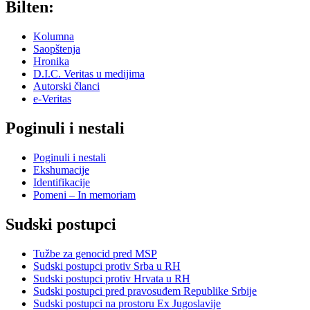
Bilten:
Kolumna
Saopštenja
Hronika
D.I.C. Veritas u medijima
Autorski članci
e-Veritas
Poginuli i nestali
Poginuli i nestali
Ekshumacije
Identifikacije
Pomeni – In memoriam
Sudski postupci
Tužbe za genocid pred MSP
Sudski postupci protiv Srba u RH
Sudski postupci protiv Hrvata u RH
Sudski postupci pred pravosuđem Republike Srbije
Sudski postupci na prostoru Ex Jugoslavije