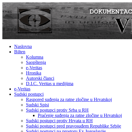
Naslovna
Bilten
Kolumna
Saopštenja
e-Veritas
Hronika
Autorski članci
D.I.C. Veritas u medijima
e-Veritas
Sudski postupci
Raspored suđenja za ratne zločine u Hrvatskoj
Sudski Spisi
Sudski postupci protiv Srba u RH
Praćenje suđenja za ratne zločine u Hrvatskoj
Sudski postupci protiv Hrvata u RH
Sudski postupci pred pravosuđem Republike Srbije
Sudski postupci na prostoru Ex Jugoslavije