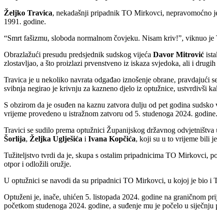
Željko Travica
, nekadašnji pripadnik TO Mirkovci, nepravomoćno je 
1991. godine.
“Smrt fašizmu, sloboda normalnom čovjeku. Nisam kriv!”, viknuo je T
Obrazlažući presudu predsjednik sudskog vijeća
Davor Mitrović
ista
zlostavljao, a što proizlazi prvenstveno iz iskaza svjedoka, ali i drug
Travica je u nekoliko navrata odgađao iznošenje obrane, pravdajući s
svibnja negirao je krivnju za kazneno djelo iz optužnice, ustvrdivši ka
S obzirom da je osuđen na kaznu zatvora dulju od pet godina sudsko vij
vrijeme provedeno u istražnom zatvoru od 5. studenoga 2024. godine
Travici se sudilo prema optužnici Županijskog državnog odvjetništva
Šorlija
,
Željka Uglješića
i
Ivana Kopčića
, koji su u to vrijeme bili 
Tužiteljstvo tvrdi da je, skupa s ostalim pripadnicima TO Mirkovci, po
otpor i odložili oružje.
U optužnici se navodi da su pripadnici TO Mirkovci, u kojoj je bio i T
Optuženi je, inače, uhićen 5. listopada 2024. godine na graničnom pri
početkom studenoga 2024. godine, a suđenje mu je počelo u siječnju 