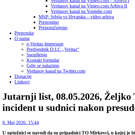
Veritasov kanal na Vimeo.com – Arhiva I
Veritasov kanal na Vimeo.com Arhiva II
Veritasov kanal na Youtube.com
MSP: Srbija vs Hrvatska – video arhiva
Prenosimo
Preporučujemo
Preporuke
O nama
e-Veritas Impresum
Predsjednik D.I.C „Veritas“
Saopštenja
Kontakt formular
Gdje se nalazimo
Veritasov kanal na Twitter.com
Donacije
Linkovi
Jutarnji list, 08.05.2026, Željk
incident u sudnici nakon presud
8. Maj 2026. 15:44
U optužnici se navodi da su pripadnici TO Mirkovci, u kojoj je bio