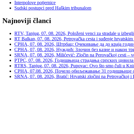
Interpolove potjernice
Sudski postupci pred Haškim tribunalom
Najnoviji članci
RTV, Tanjug, 07. 08. 2026, Položeni venci za stradale u izbegli
RT Balkan, 07. 08. 2026, Petrovačka cesta i suđenje hrvatskim
СРНА, 07. 08. 2026, Штрбац: Очекивање да до краја годи
СРНА, 07, 08. 2026, Нуждић: Злочин без казне и након тр
SRNA, 07. 08. 2026, Milićević: Zločin na Perovačkoj cesti –
РТРС, 07. 08. 2026, Годишњица страдања српских цивила 
RTRS, Tanjug, 07. 08. 2026, Pupovac: Ovo što smo čuli u Kninu 
СРНА, 07.08. 2026, Почело обиљежавање 31 годишњице о
SRNA, 07. 08. 2026, Bratić: Hrvatski zločini na Petrovačkoj i P