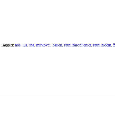
/
Tagged:
hos
,
ius
,
jna
,
mirkovci
,
osijek
,
ratni zarobljenici
,
ratni zločin
,
ž