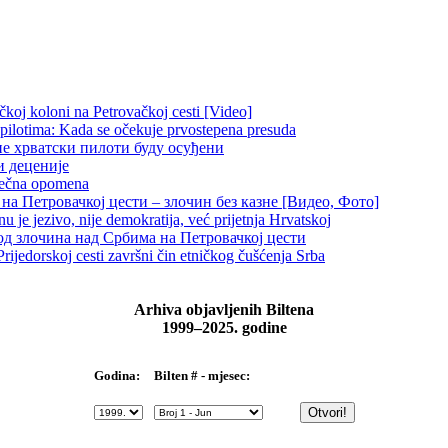
čkoj koloni na Petrovačkoj cesti [Video]
 pilotima: Kada se očekuje prvostepena presuda
не хрватски пилоти буду осуђени
и деценије
 večna opomena
на Петровачкој цести – злочин без казне [Видео, Фото]
je jezivo, nije demokratija, već prijetnja Hrvatskoj
д злочина над Србима на Петровачкој цести
rijedorskoj cesti završni čin etničkog čušćenja Srba
Arhiva objavljenih Biltena
1999–2025. godine
Bilten # - mjesec:
Godina: