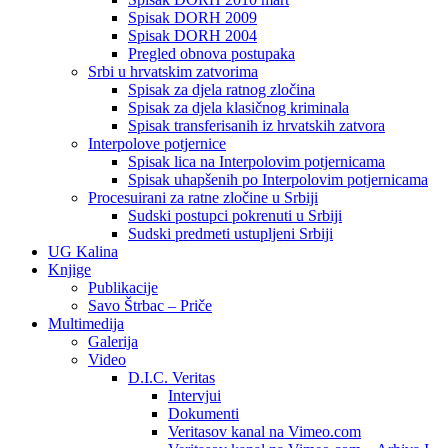
Spisak DORH 2009
Spisak DORH 2004
Pregled obnova postupaka
Srbi u hrvatskim zatvorima
Spisak za djela ratnog zločina
Spisak za djela klasičnog kriminala
Spisak transferisanih iz hrvatskih zatvora
Interpolove potjernice
Spisak lica na Interpolovim potjernicama
Spisak uhapšenih po Interpolovim potjernicama
Procesuirani za ratne zločine u Srbiji
Sudski postupci pokrenuti u Srbiji
Sudski predmeti ustupljeni Srbiji
UG Kalina
Knjige
Publikacije
Savo Štrbac – Priče
Multimedija
Galerija
Video
D.I.C. Veritas
Intervjui
Dokumenti
Veritasov kanal na Vimeo.com