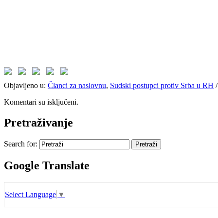
Objavljeno u:
Članci za naslovnu
,
Sudski postupci protiv Srba u RH
Komentari su isključeni.
Pretraživanje
Search for:
Google Translate
Select Language
▼