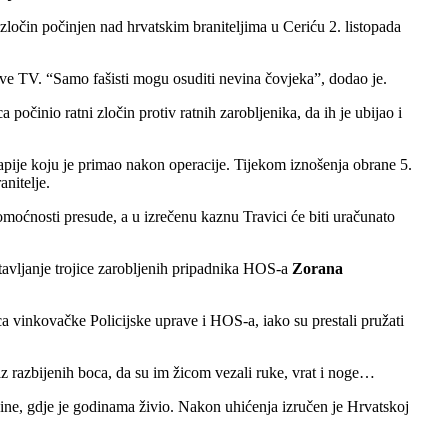
očin počinjen nad hrvatskim braniteljima u Ceriću 2. listopada
ve TV. “Samo fašisti mogu osuditi nevina čovjeka”, dodao je.
činio ratni zločin protiv ratnih zarobljenika, da ih je ubijao i
apije koju je primao nakon operacije. Tijekom iznošenja obrane 5.
anitelje.
vomoćnosti presude, a u izrečenu kaznu Travici će biti uračunato
avljanje trojice zarobljenih pripadnika HOS-a
Zorana
ca vinkovačke Policijske uprave i HOS-a, iako su prestali pružati
 iz razbijenih boca, da su im žicom vezali ruke, vrat i noge…
vine, gdje je godinama živio. Nakon uhićenja izručen je Hrvatskoj