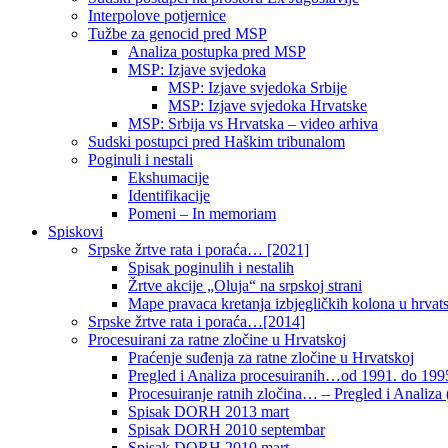
Interpolove potjernice
Tužbe za genocid pred MSP
Analiza postupka pred MSP
MSP: Izjave svjedoka
MSP: Izjave svjedoka Srbije
MSP: Izjave svjedoka Hrvatske
MSP: Srbija vs Hrvatska – video arhiva
Sudski postupci pred Haškim tribunalom
Poginuli i nestali
Ekshumacije
Identifikacije
Pomeni – In memoriam
Spiskovi
Srpske žrtve rata i poraća… [2021]
Spisak poginulih i nestalih
Žrtve akcije „Oluja“ na srpskoj strani
Mape pravaca kretanja izbjegličkih kolona u hrvats
Srpske žrtve rata i poraća…[2014]
Procesuirani za ratne zločine u Hrvatskoj
Praćenje suđenja za ratne zločine u Hrvatskoj
Pregled i Analiza procesuiranih…od 1991. do 1995
Procesuiranje ratnih zločina… – Pregled i Analiza (
Spisak DORH 2013 mart
Spisak DORH 2010 septembar
Spisak DORH 2010 mart