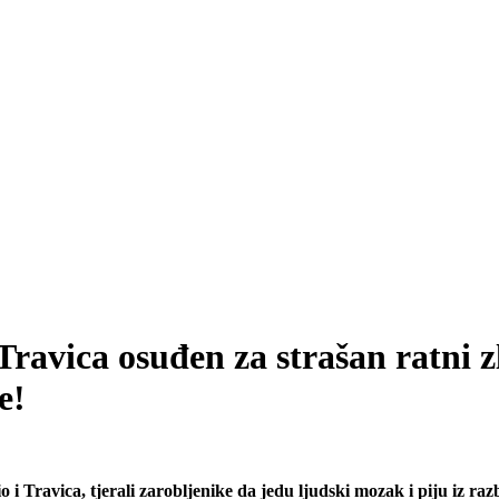
o Travica osuđen za strašan ratn
e!
 i Travica, tjerali zarobljenike da jedu ljudski mozak i piju iz ra