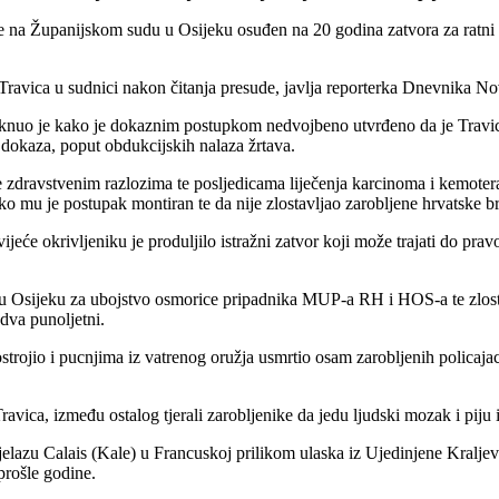
na Županijskom sudu u Osijeku osuđen na 20 godina zatvora za ratni zl
ravica u sudnici nakon čitanja presude, javlja reporterka Dnevnika No
knuo je kako je dokaznim postupkom nedvojbeno utvrđeno da je Travica po
ih dokaza, poput obdukcijskih nalaza žrtava.
e zdravstvenim razlozima te posljedicama liječenja karcinoma i kemoter
ko mu je postupak montiran te da nije zlostavljao zarobljene hrvatske br
eće okrivljeniku je produljilo istražni zatvor koji može trajati do pra
.
 u Osijeku za ubojstvo osmorice pripadnika MUP-a RH i HOS-a te zlost
jedva punoljetni.
strojio i pucnjima iz vatrenog oružja usmrtio osam zarobljenih policaja
ravica, između ostalog tjerali zarobljenike da jedu ljudski mozak i piju
jelazu Calais (Kale) u Francuskoj prilikom ulaska iz Ujedinjene Kralje
prošle godine.