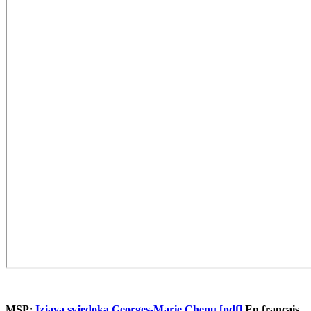
MSP:
Izjava svjedoka Georges-Marie Chenu [pdf]
En français