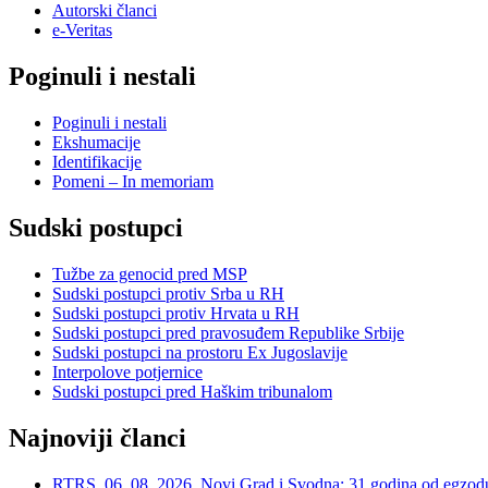
Autorski članci
e-Veritas
Poginuli i nestali
Poginuli i nestali
Ekshumacije
Identifikacije
Pomeni – In memoriam
Sudski postupci
Tužbe za genocid pred MSP
Sudski postupci protiv Srba u RH
Sudski postupci protiv Hrvata u RH
Sudski postupci pred pravosuđem Republike Srbije
Sudski postupci na prostoru Ex Jugoslavije
Interpolove potjernice
Sudski postupci pred Haškim tribunalom
Najnoviji članci
RTRS, 06. 08. 2026, Novi Grad i Svodna: 31 godina od egzodusa