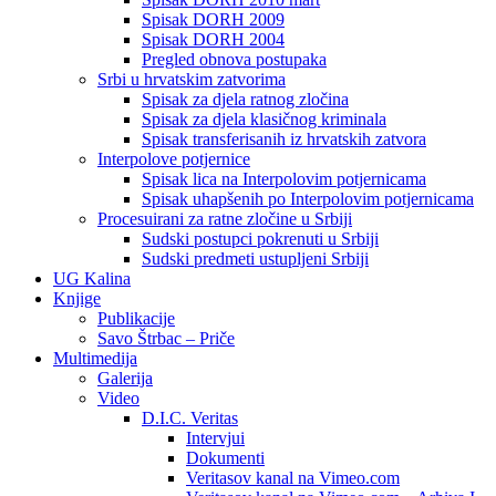
Spisak DORH 2009
Spisak DORH 2004
Pregled obnova postupaka
Srbi u hrvatskim zatvorima
Spisak za djela ratnog zločina
Spisak za djela klasičnog kriminala
Spisak transferisanih iz hrvatskih zatvora
Interpolove potjernice
Spisak lica na Interpolovim potjernicama
Spisak uhapšenih po Interpolovim potjernicama
Procesuirani za ratne zločine u Srbiji
Sudski postupci pokrenuti u Srbiji
Sudski predmeti ustupljeni Srbiji
UG Kalina
Knjige
Publikacije
Savo Štrbac – Priče
Multimedija
Galerija
Video
D.I.C. Veritas
Intervjui
Dokumenti
Veritasov kanal na Vimeo.com