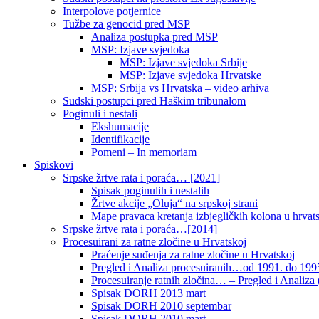
Interpolove potjernice
Tužbe za genocid pred MSP
Analiza postupka pred MSP
MSP: Izjave svjedoka
MSP: Izjave svjedoka Srbije
MSP: Izjave svjedoka Hrvatske
MSP: Srbija vs Hrvatska – video arhiva
Sudski postupci pred Haškim tribunalom
Poginuli i nestali
Ekshumacije
Identifikacije
Pomeni – In memoriam
Spiskovi
Srpske žrtve rata i poraća… [2021]
Spisak poginulih i nestalih
Žrtve akcije „Oluja“ na srpskoj strani
Mape pravaca kretanja izbjegličkih kolona u hrvats
Srpske žrtve rata i poraća…[2014]
Procesuirani za ratne zločine u Hrvatskoj
Praćenje suđenja za ratne zločine u Hrvatskoj
Pregled i Analiza procesuiranih…od 1991. do 1995
Procesuiranje ratnih zločina… – Pregled i Analiza (
Spisak DORH 2013 mart
Spisak DORH 2010 septembar
Spisak DORH 2010 mart