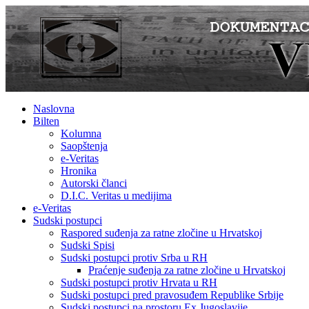
Naslovna
Bilten
Kolumna
Saopštenja
e-Veritas
Hronika
Autorski članci
D.I.C. Veritas u medijima
e-Veritas
Sudski postupci
Raspored suđenja za ratne zločine u Hrvatskoj
Sudski Spisi
Sudski postupci protiv Srba u RH
Praćenje suđenja za ratne zločine u Hrvatskoj
Sudski postupci protiv Hrvata u RH
Sudski postupci pred pravosuđem Republike Srbije
Sudski postupci na prostoru Ex Jugoslavije