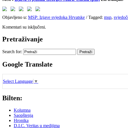
Objavljeno u:
MSP: Izjave svjedoka Hrvatske
/
Tagged:
msp
,
svjedoč
Komentari su isključeni.
Pretraživanje
Search for:
Google Translate
Select Language
▼
Bilten:
Kolumna
Saopštenja
Hronika
D.I.C. Veritas u medijima