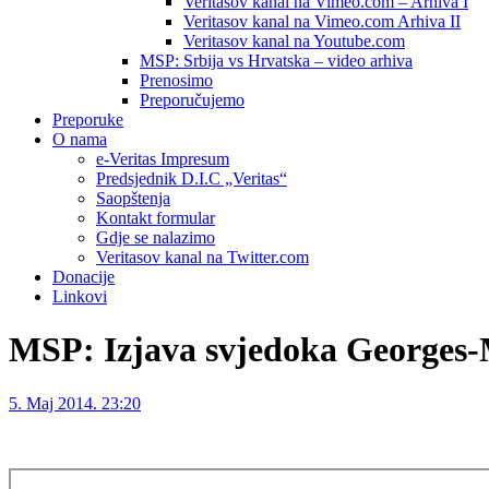
Veritasov kanal na Vimeo.com – Arhiva I
Veritasov kanal na Vimeo.com Arhiva II
Veritasov kanal na Youtube.com
MSP: Srbija vs Hrvatska – video arhiva
Prenosimo
Preporučujemo
Preporuke
O nama
e-Veritas Impresum
Predsjednik D.I.C „Veritas“
Saopštenja
Kontakt formular
Gdje se nalazimo
Veritasov kanal na Twitter.com
Donacije
Linkovi
MSP: Izjava svjedoka Georges
5. Maj 2014. 23:20