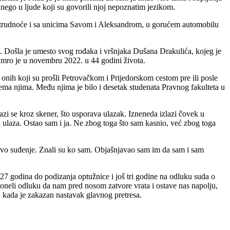
 nego u ljude koji su govorili njoj nepoznatim jezikom.
 trudnoće i sa unicima Savom i Aleksandrom, u gorućem automobilu
a. Došla je umesto svog rođaka i vršnjaka Dušana Drakulića, kojeg je
 umro je u novembru 2022. u 44 godini života.
nih koji su prošli Petrovačkom i Prijedorskom cestom pre ili posle
 prema njima. Među njima je bilo i desetak studenata Pravnog fakulteta u
lazi se kroz skener, što usporava ulazak. Izneneda izlazi čovek u
ed ulaza. Ostao sam i ja. Ne zbog toga što sam kasnio, već zbog toga
ovo suđenje. Znali su ko sam. Objašnjavao sam im da sam i sam
7 godina do podizanja optužnice i još tri godine na odluku suda o
doneli odluku da nam pred nosom zatvore vrata i ostave nas napolju,
a kada je zakazan nastavak glavnog pretresa.