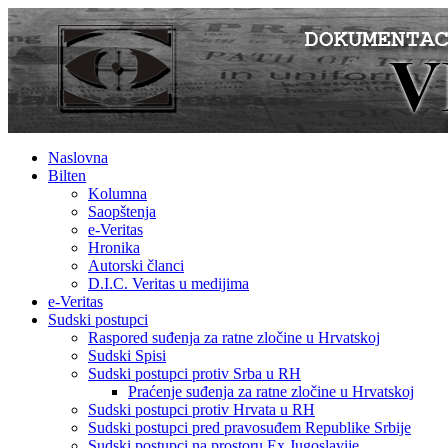
Naslovna
Bilten
Kolumna
Saopštenja
e-Veritas
Hronika
Autorski članci
D.I.C. Veritas u medijima
e-Veritas
Sudski postupci
Raspored suđenja za ratne zločine u Hrvatskoj
Sudski Spisi
Sudski postupci protiv Srba u RH
Praćenje suđenja za ratne zločine u Hrvatskoj
Sudski postupci protiv Hrvata u RH
Sudski postupci pred pravosuđem Republike Srbije
Sudski postupci na prostoru Ex Jugoslavije