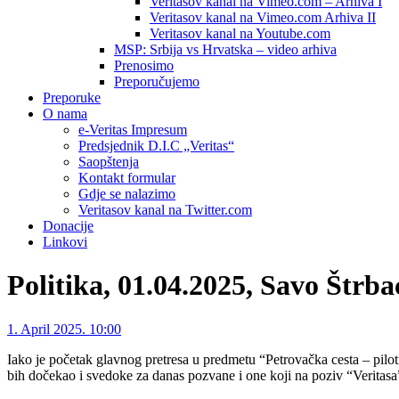
Veritasov kanal na Vimeo.com – Arhiva I
Veritasov kanal na Vimeo.com Arhiva II
Veritasov kanal na Youtube.com
MSP: Srbija vs Hrvatska – video arhiva
Prenosimo
Preporučujemo
Preporuke
O nama
e-Veritas Impresum
Predsjednik D.I.C „Veritas“
Saopštenja
Kontakt formular
Gdje se nalazimo
Veritasov kanal na Twitter.com
Donacije
Linkovi
Politika, 01.04.2025, Savo Štrb
1. April 2025. 10:00
Iako je početak glavnog pretresa u predmetu “Petrovačka cesta – pilo
bih dočekao i svedoke za danas pozvane i one koji na poziv “Veritasa