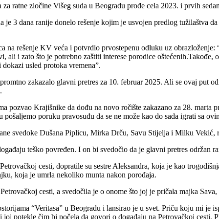
a ratne zločine Višeg suda u Beogradu prođe cela 2023. i prvih seda
 je 3 dana ranije donelo rešenje kojim je usvojen predlog tužilaštva d
a na rešenje KV veća i potvrdio prvostepenu odluku uz obrazloženje: 
vi, ali i zato što je potrebno zaštiti interese porodice oštećenih.Takođe,
i dokazi usled protoka vremena”.
promtno zakazalo glavni pretres za 10. februar 2025. Ali se ovaj put od
.
ma pozvao Krajišnike da dođu na novo ročište zakazano za 28. marta p
esu pošaljemo poruku pravosuđu da se ne može kao do sada igrati sa ov
vane svedoke Dušana Piplicu, Mirka Drču, Savu Stijelja i Milku Vekić, r
događaju teško povređen. I on bi svedočio da je glavni pretres održan 
etrovačkoj cesti, dopratile su sestre Aleksandra, koja je kao trogodišnja
ajku, koja je umrla nekoliko munta nakon porođaja.
 Petrovačkoj cesti, a svedočila je o onome što joj je pričala majka Sava
torijama “Veritasa” u Beogradu i lansirao je u svet. Priču koju mi je i
i joj potekle čim bi počela da govori o događaju na Petrovačkoj cesti. Plak