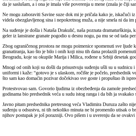
da je saslušam, a i ona je imala više poverenja u mene (znala je čiji 
Ne mogu zaboraviti Savine suze dok mi je pričala kako je, iskačuć
videla obezglavljenog sina i nepokretnog muža, a nije smela ni da im pr
Na suđenje je došla i Nataša Drakulić, naša poznata dramaturškinja, k
geler iz lansirane granate pogodio u desnu nogu, pa mu se od tada pe
Zbog ograničenog prostora ne mogu poimenice spomenuti sve ljude koji
granatiranja, kao što je bilo i onih koji nisu tih dana prolazili pomen
Beogradu, koje su okupile Marija i Milica, rođene u Srbiji desetak godi
Mnogi od onih koji su došli da prisustvuju suđenju ušli su u sudnicu i
uniformi i kaže: “gotovo je s ulaskom, ročište je počelo, predsednik v
što sam kao domaćin pozivar dočekivao sve goste i propuštao ih ispred
Protestvovao sam. Govorio ljudima iz obezbeđenja da zamole predsedn
godinama bio predsednik veća u sudu istog ranga i da bih ja svakako s
Javno pitam predsednika pretresnog veća Vladimira Duruza zašto nije 
suđenju u odsustvu, ni tih nekoliko minuta ne bi promenilo utisak o 
njihov postupak je još porazniji. Ovo pišem i u uverenju da se ovakvi