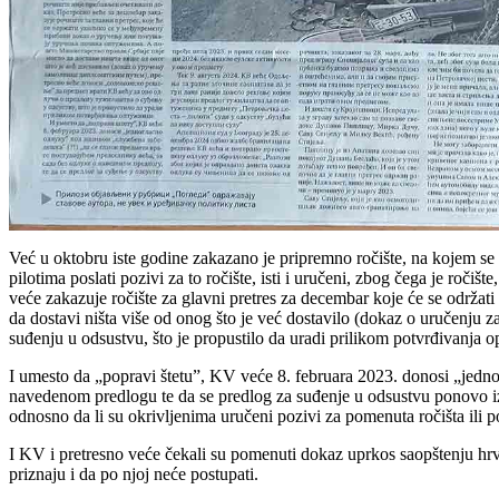
Već u oktobru iste godine zakazano je pripremno ročište, na kojem se 
pilotima poslati pozivi za to ročište, isti i uručeni, zbog čega je roč
veće zakazuje ročište za glavni pretres za decembar koje će se održa
da dostavi ništa više od onog što je već dostavilo (dokaz o uručenju
suđenju u odsustvu, što je propustilo da uradi prilikom potvrđivanja o
I umesto da „popravi štetu”, KV veće 8. februara 2023. donosi „jedn
navedenom predlogu te da se predlog za suđenje u odsustvu ponovo iz
odnosno da li su okrivljenima uručeni pozivi za pomenuta ročišta ili p
I KV i pretresno veće čekali su pomenuti dokaz uprkos saopštenju hr
priznaju i da po njoj neće postupati.