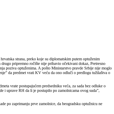
je hrvatska strana, preko koje su diplomatskim putem optuženim
 za drugo pripremno ročište nije pribavio očekivani dokaz, Pretresno
enja poziva optuženima. A pošto Ministarstvo pravde Srbije nije moglo
enje” da predmet vrati KV veću da ono odluči o predlogu tužilaštva o
edmeta vrate postupajućem predsedniku veća, za sada bez odluke o
de i uprave RH da li je postupilo po zamolnicama ovog suda”,
 vlade po zaprimanju prve zamolnice, da beogradsku optužnicu ne