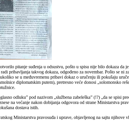
otvorilo pitanje suđenja u odsustvu, pošto u spisu nije bilo dokaza da 
ište, radi pribavljanja takvog dokaza, odgođeno za novembar. Pošto se ni
ti ukoliko se u međuvremenu pribavi dokaz o uručenju ili pokušaju uruč
 zamolnice diplomatskim putem), pretresno veće donosi „solomonsko reš
ptužnice.
oglasno odluku” pod nazivom „službena zabeleška” (!?) „da se spisi pr
nese na većanje nakon dobijanja odgovora od strane Ministarstva prav
okušana dostava istih.
vatskog Ministarstva pravosuđa i uprave, objavljenog na sajtu njihove