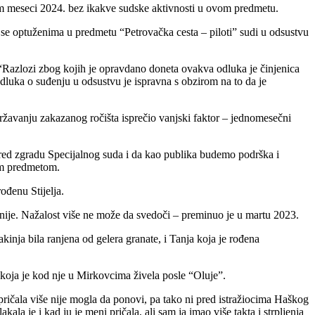
m meseci 2024. bez ikakve sudske aktivnosti u ovom predmetu.
a se optuženima u predmetu “Petrovačka cesta – piloti” sudi u odsustvu
“Razlozi zbog kojih je opravdano doneta ovakva odluka je činjenica
 odluka o suđenju u odsustvu je ispravna s obzirom na to da je
ržavanju zakazanog ročišta isprečio vanjski faktor – jednomesečni
red zgradu Specijalnog suda i da kao publika budemo podrška i
im predmetom.
ođenu Stijelja.
ranije. Nažalost više ne može da svedoči – preminuo je u martu 2023.
kinja bila ranjena od gelera granate, i Tanja koja je rođena
, koja je kod nje u Mirkovcima živela posle “Oluje”.
spričala više nije mogla da ponovi, pa tako ni pred istražiocima Haškog
ala je i kad ju je meni pričala, ali sam ja imao više takta i strpljenja