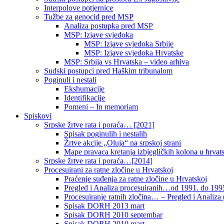
Interpolove potjernice
Tužbe za genocid pred MSP
Analiza postupka pred MSP
MSP: Izjave svjedoka
MSP: Izjave svjedoka Srbije
MSP: Izjave svjedoka Hrvatske
MSP: Srbija vs Hrvatska – video arhiva
Sudski postupci pred Haškim tribunalom
Poginuli i nestali
Ekshumacije
Identifikacije
Pomeni – In memoriam
Spiskovi
Srpske žrtve rata i poraća… [2021]
Spisak poginulih i nestalih
Žrtve akcije „Oluja“ na srpskoj strani
Mape pravaca kretanja izbjegličkih kolona u hrvats
Srpske žrtve rata i poraća…[2014]
Procesuirani za ratne zločine u Hrvatskoj
Praćenje suđenja za ratne zločine u Hrvatskoj
Pregled i Analiza procesuiranih…od 1991. do 1995
Procesuiranje ratnih zločina… – Pregled i Analiza (
Spisak DORH 2013 mart
Spisak DORH 2010 septembar
Spisak DORH 2010 mart