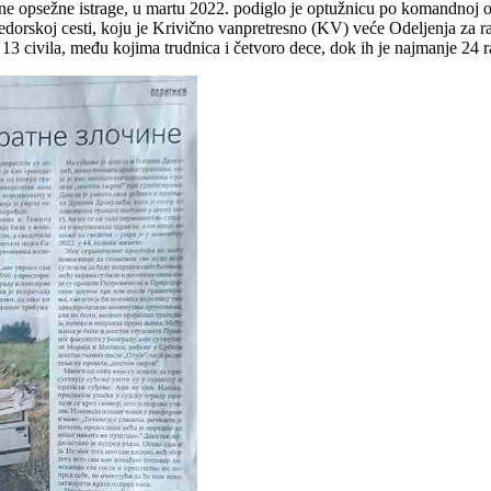
ne opsežne istrage, u martu 2022. podiglo je optužnicu po komandnoj odg
ijedorskoj cesti, koju je Krivično vanpretresno (KV) veće Odeljenja za 
 13 civila, među kojima trudnica i četvoro dece, dok ih je najmanje 24 