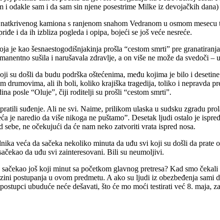
sam i odakle sam i da sam sin njene posestrime Milke iz devojačkih dana)
i iz natkrivenog kamiona s ranjenom snahom Vedranom u osmom mesecu
iđe i da ih izbliza pogleda i opipa, bojeći se još veće nesreće.
oja je kao šesnaestogodišnjakinja prošla “cestom smrti” pre granatiranj
rmanentno sušila i narušavala zdravlje, a on više ne može da svedoči –
 su došli da budu podrška oštećenima, među kojima je bilo i desetine o
utim drumovima, ali ih boli, koliko krajiška tragedija, toliko i nepravda
na posle “Oluje”, čiji roditelji su prošli “cestom smrti”.
 pratili suđenje. Ali ne svi. Naime, prilikom ulaska u sudsku zgradu pro
eća je naredio da više nikoga ne puštamo”. Desetak ljudi ostalo je ispr
 sebe, ne očekujući da će nam neko zatvoriti vrata ispred nosa.
ika veća da sačeka nekoliko minuta da uđu svi koji su došli da prate 
ačekao da uđu svi zainteresovani. Bili su neumoljivi.
sačekao još koji minut sa početkom glavnog pretresa? Kad smo čekali 2
brzini postupanja u ovom predmetu. A ako su ljudi iz obezbeđenja sami 
 postupci ubuduće neće dešavati, što će mo moći testirati već 8. maja, z