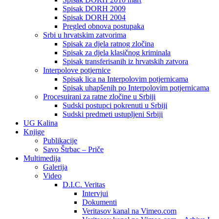
Spisak DORH 2009
Spisak DORH 2004
Pregled obnova postupaka
Srbi u hrvatskim zatvorima
Spisak za djela ratnog zločina
Spisak za djela klasičnog kriminala
Spisak transferisanih iz hrvatskih zatvora
Interpolove potjernice
Spisak lica na Interpolovim potjernicama
Spisak uhapšenih po Interpolovim potjernicama
Procesuirani za ratne zločine u Srbiji
Sudski postupci pokrenuti u Srbiji
Sudski predmeti ustupljeni Srbiji
UG Kalina
Knjige
Publikacije
Savo Štrbac – Priče
Multimedija
Galerija
Video
D.I.C. Veritas
Intervjui
Dokumenti
Veritasov kanal na Vimeo.com