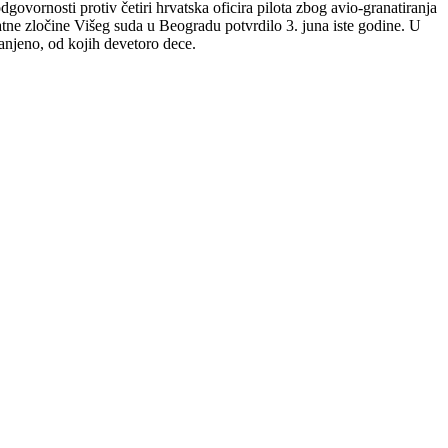
ovornosti protiv četiri hrvatska oficira pilota zbog avio-granatiranja
ratne zločine Višeg suda u Beogradu potvrdilo 3. juna iste godine. U
ranjeno, od kojih devetoro dece.