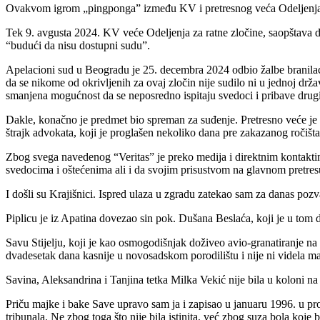
Ovakvom igrom „pingponga” između KV i pretresnog veća Odeljenja z
Tek 9. avgusta 2024. KV veće Odeljenja za ratne zločine, saopštava da
“budući da nisu dostupni sudu”.
Apelacioni sud u Beogradu je 25. decembra 2024 odbio žalbe branilac
da se nikome od okrivljenih za ovaj zločin nije sudilo ni u jednoj drža
smanjena mogućnost da se neposredno ispitaju svedoci i pribave drug
Dakle, konačno je predmet bio spreman za suđenje. Pretresno veće je 
štrajk advokata, koji je proglašen nekoliko dana pre zakazanog ročišta
Zbog svega navedenog “Veritas” je preko medija i direktnim kontakti
svedocima i oštećenima ali i da svojim prisustvom na glavnom pretr
I došli su Krajišnici. Ispred ulaza u zgradu zatekao sam za danas poz
Piplicu je iz Apatina dovezao sin pok. Dušana Beslaća, koji je u tom 
Savu Stijelju, koji je kao osmogodišnjak doživeo avio-granatiranje na P
dvadesetak dana kasnije u novosadskom porodilištu i nije ni videla m
Savina, Aleksandrina i Tanjina tetka Milka Vekić nije bila u koloni na
Priču majke i bake Save upravo sam ja i zapisao u januaru 1996. u pros
tribunala. Ne zbog toga što nije bila istinita, već zbog suza bola koje b