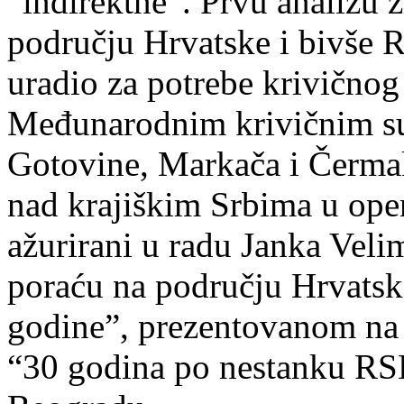
“indirektne”. Prvu analizu ž
području Hrvatske i bivše R
uradio za potrebe krivičnog
Međunarodnim krivičnim su
Gotovine, Markača i Čermak
nad krajiškim Srbima u oper
ažurirani u radu Janka Velim
poraću na području Hrvatsk
godine”, prezentovanom 
“30 godina po nestanku RS