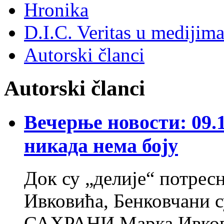
Hronika
D.I.C. Veritas u medijim
Autorski članci
Autorski članci
Вечерње новости: 09.
никада нема боју
Док су „делије“ потрес
Ивковића, Бенковчани с
САХРАНИ Марка Ивковић