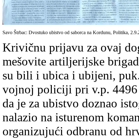
Savo Štrbac: Dvostuko ubistvo od saborca na Kordunu, Politika, 2.9.
Krivičnu prijavu za ovaj d
mešovite artiljerijske brig
su bili i ubica i ubijeni, p
vojnoj policiji pri v.p. 449
da je za ubistvo doznao isto
nalazio na isturenom koma
organizujući odbranu od h