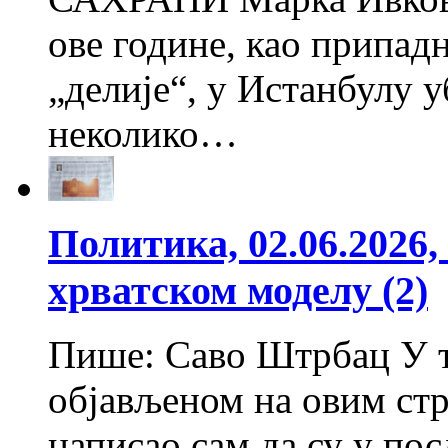
ове године, као припад
„делије“, у Истанбулу у
неколико…
Политика, 02.06.2026
хрватском моделу (2)
Пише: Саво Штрбац У т
објављеном на овим стр
написао сам да су у по