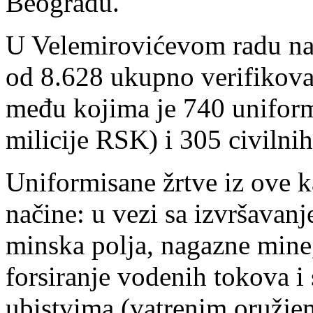
Beogradu.
U Velemirovićevom radu nav
od 8.628 ukupno verifikovan
među kojima je 740 uniform
milicije RSK) i 305 civilnih
Uniformisane žrtve iz ove k
načine: u vezi sa izvršavan
minska polja, nagazne mine
forsiranje vodenih tokova i 
ubistvima (vatrenim oružj