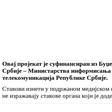
Овај пројекат је суфинансиран из Буџ
Србије – Министарства информисања
телекомуникација Републике Србије.
Ставови изнети у подржаном медијском 
не изражавају ставове органа који је дод