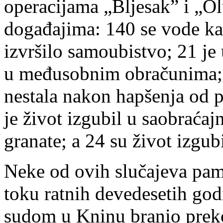
operacijama „Bljesak” i „Olu
događajima: 140 se vode ka
izvršilo samoubistvo; 21 je
u međusobnim obračunima; 10
nestala nakon hapšenja od 
je život izgubil u saobraćaj
granate; a 24 su život izgub
Neke od ovih slučajeva pam
toku ratnih devedesetih go
sudom u Kninu branio preko