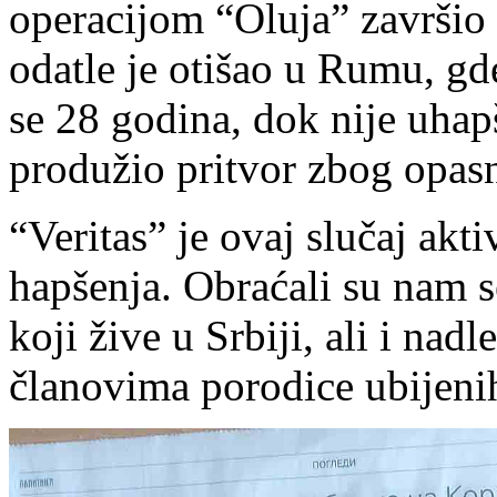
operacijom “Oluja” završio 
odatle je otišao u Rumu, gd
se 28 godina, dok nije uha
produžio pritvor zbog opasn
“Veritas” je ovaj slučaj ak
hapšenja. Obraćali su nam s
koji žive u Srbiji, ali i nad
članovima porodice ubijeni