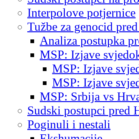
Interpolove potjernice
Tužbe za genocid pre
Analiza postupka p
MSP: Izjave svjedo
MSP: Izjave svje
MSP: Izjave svje
MSP: Srbija vs Hrva
Sudski postupci pred 
Poginuli i nestali
Ekshumacije