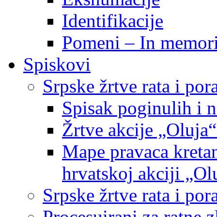
Identifikacije
Pomeni – In memor
Spiskovi
Srpske žrtve rata i po
Spisak poginulih i n
Žrtve akcije „Oluja“
Mape pravaca kretan
hrvatskoj akciji „Ol
Srpske žrtve rata i p
Procesuirani za ratne 