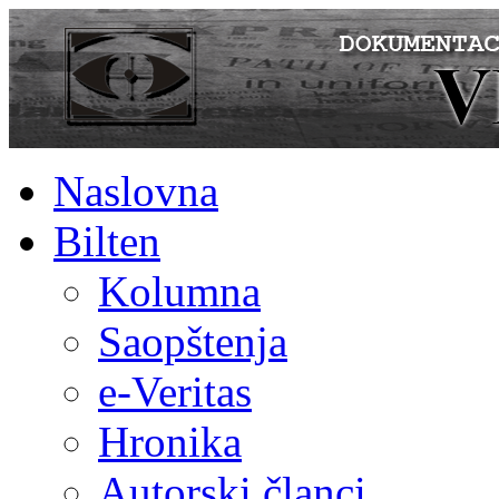
Naslovna
Bilten
Kolumna
Saopštenja
e-Veritas
Hronika
Autorski članci