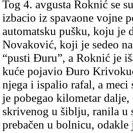
Tog 4. avgusta Roknić se s
izbacio iz spavaone vojne po
automatsku pušku, koju je d
Novaković, koji je sedeo na
“pusti Đuru”, a Roknić je i
kuće pojavio Đuro Krivokuć
njega i ispalio rafal, a mec
je pobegao kilometar dalje, 
skrivenog u šiblju, ranila u
prebačen u bolnicu, odakle