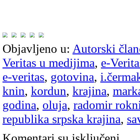
Objavljeno u:
Autorski član
Veritas u medijima
,
e-Verita
e-veritas
,
gotovina
,
i.čerma
knin
,
kordun
,
krajina
,
mark
godina
,
oluja
,
radomir rokn
republika srpska krajina
,
sa
Komentari su isključeni.