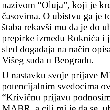
nazivom “Oluja”, koji je kr
časovima. O ubistvu ga je t
štaba rekavši mu da je do u
prepirke između Roknića i j
sled događaja na način opi
Višeg suda u Beogradu.
U nastavku svoje prijave Mi
potencijalnim svedocima ov
“Krivičnu prijavu podnosim
MABR, a cilj mi je da se u