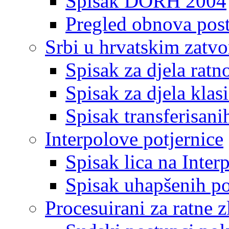
Spisak DORH 2004
Pregled obnova pos
Srbi u hrvatskim zatv
Spisak za djela ratn
Spisak za djela klas
Spisak transferisani
Interpolove potjernice
Spisak lica na Inte
Spisak uhapšenih po
Procesuirani za ratne z