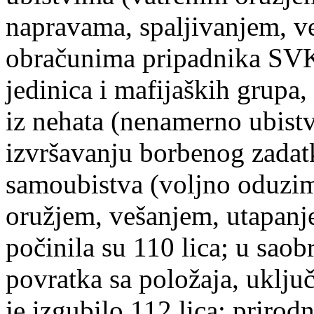
napravama, spaljivanjem, v
obračunima pripadnika SVK 
jedinica i mafijaških grupa, 
iz nehata (nenamerno ubistv
izvršavanju borbenog zadatka
samoubistva (voljno oduzim
oružjem, vešanjem, utapanj
počinila su 110 lica; u saob
povratka sa položaja, uključ
je izgubilo 112 lica; prirod