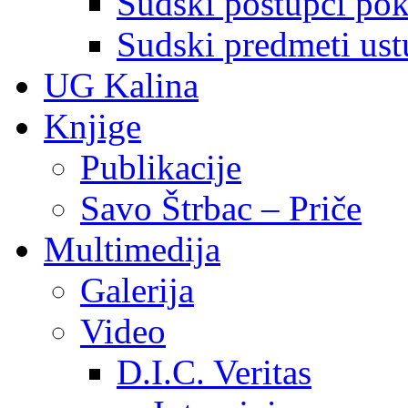
Sudski postupci pokr
Sudski predmeti ustu
UG Kalina
Knjige
Publikacije
Savo Štrbac – Priče
Multimedija
Galerija
Video
D.I.C. Veritas