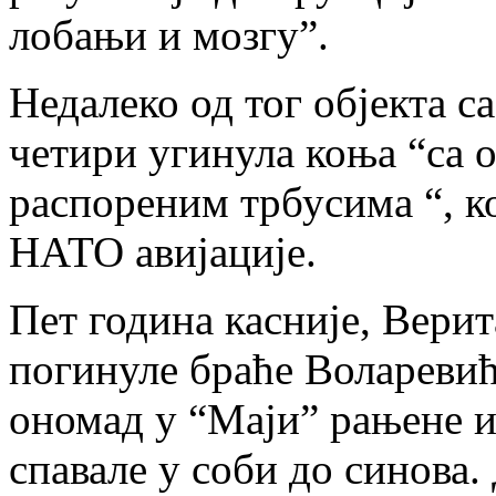
лобањи и мозгу”.
Недалеко од тог објекта с
четири угинула коња “са 
распореним трбусима “, ко
НАТО авијације.
Пет година касније, Верит
погинуле браће Воларевић
ономад у “Маји” рањене и 
спавале у соби до синова.