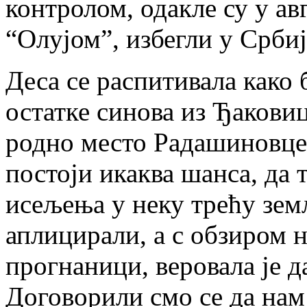
контролом, одакле су у ав
“Олујом”, избегли у Србиј
Деса се распитивала како 
остатке синова из Ђакови
родно место Радашиновце 
постоји икаква шанса, да 
исељења у неку трећу земљ
аплицирали, а с обзиром н
прогнаници, веровала је д
Договорили смо се да нам 