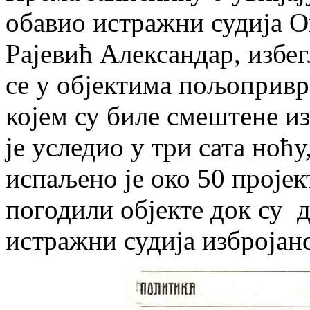
обавио истражни судија О
Рајевић Александар, избе
се у објектима пољопривр
којем су биле смештене и
је уследио у три сата ноћу
испаљено је око 50 пројек
погодили објекте док су д
истражни судија избројано