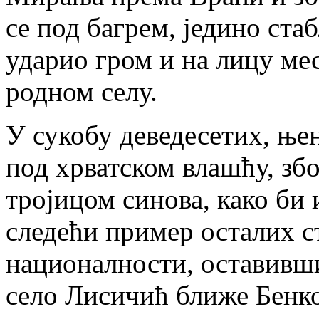
се под багрем, једино стаб
ударио гром и на лицу ме
родном селу.
У сукобу деведесетих, ње
под хрватском влашћу, збо
тројицом синова, како би 
следећи пример осталих с
националности, оставивши
село Лисичић ближе Бенко