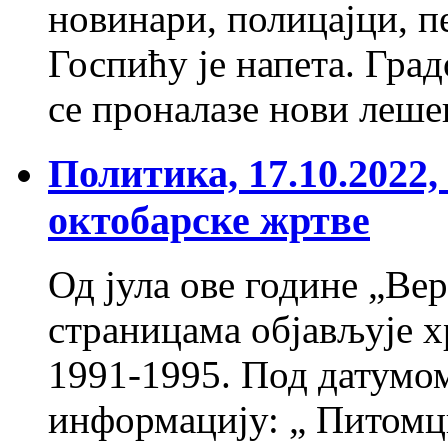
новинари, полицајци, п
Госпићу је напета. Гра
се проналазе нови леш
Политика, 17.10.2022
октобарске жртве
Од јула ове године „Ве
страницама објављује х
1991-1995. Под датумом
информацију: „ Питомц