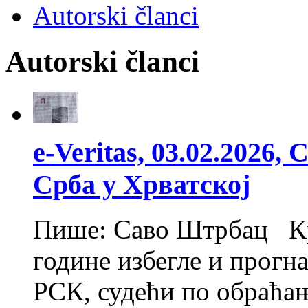
Autorski članci
Autorski članci
e-Veritas, 03.02.2026
Срба у Хрватској
Пише: Саво Штрбац Кра
године избегле и прогн
РСК, судећи по обраћа