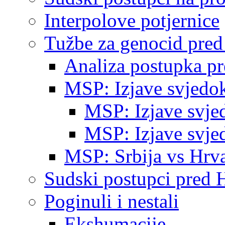
Interpolove potjernice
Tužbe za genocid pre
Analiza postupka p
MSP: Izjave svjedo
MSP: Izjave svje
MSP: Izjave svje
MSP: Srbija vs Hrva
Sudski postupci pred 
Poginuli i nestali
Ekshumacije