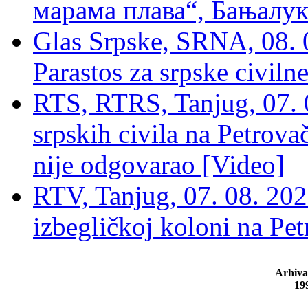
марама плава“, Бањалука
Glas Srpske, SRNA, 08. 0
Parastos za srpske civilne
RTS, RTRS, Tanjug, 07. 0
srpskih civila na Petrovač
nije odgovarao [Video]
RTV, Tanjug, 07. 08. 2026
izbegličkoj koloni na Pet
Arhiva
19