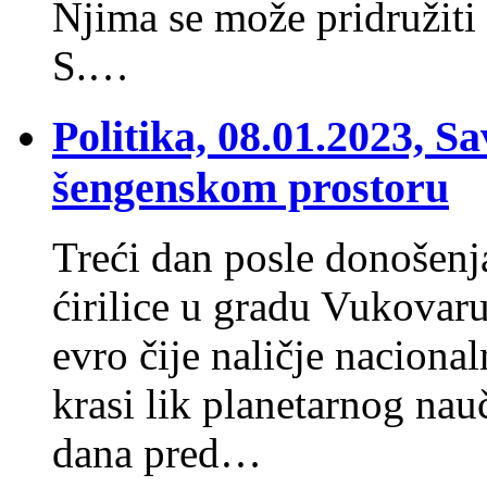
Njima se može pridružiti
S.…
Politika, 08.01.2023, Sa
šengenskom prostoru
Treći dan posle donošenja
ćirilice u gradu Vukovaru
evro čije naličje naciona
krasi lik planetarnog nau
dana pred…