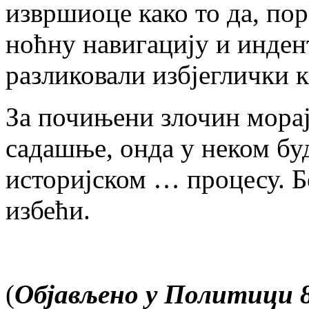
извршиоце како то да, пор
ноћну навигацију и инден
разликовали избјеглички к
За почињени злочин морају
садашње, онда у неком б
историјском … процесу. Б
избећи.
(
Објављено у Политици 