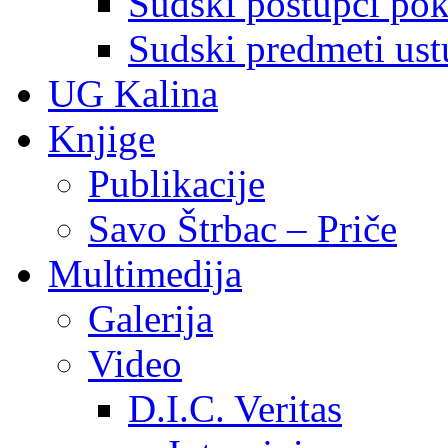
Sudski postupci pokr
Sudski predmeti ustu
UG Kalina
Knjige
Publikacije
Savo Štrbac – Priče
Multimedija
Galerija
Video
D.I.C. Veritas