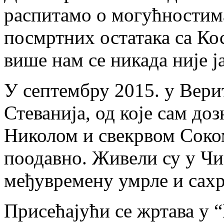
распитамо о могућностим
посмртних остатака са Кос
више нам се никада није ј
У септембру 2015. у Верит
Стеванија, од које сам доз
Николом и свекрвом Соко
поодавно. Живели су у Чик
међувремену умрле и сах
Присећајући се жртава у 