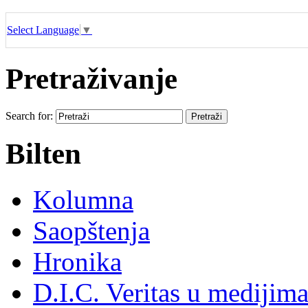
Select Language
▼
Pretraživanje
Search for:
Bilten
Kolumna
Saopštenja
Hronika
D.I.C. Veritas u medijim