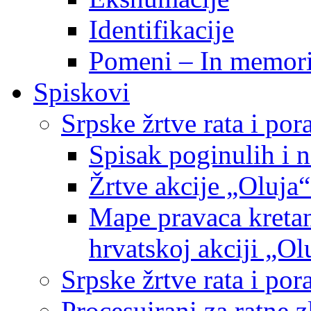
Identifikacije
Pomeni – In memor
Spiskovi
Srpske žrtve rata i po
Spisak poginulih i n
Žrtve akcije „Oluja“
Mape pravaca kretan
hrvatskoj akciji „Ol
Srpske žrtve rata i p
Procesuirani za ratne 