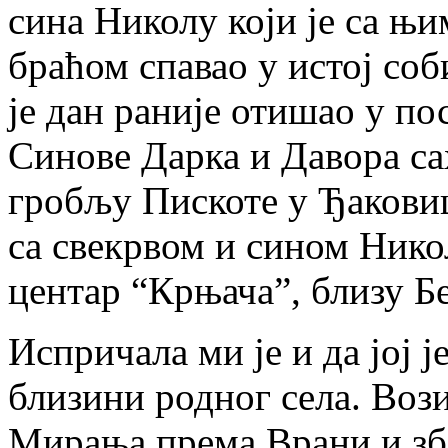
сина Николу који је са њи
браћом спавао у истој соб
је дан раније отишао у по
Синове Дарка и Давора са
гробљу Пискоте у Ђаковиц
са свекрвом и сином Нико
центар “Крњача”, близу Б
Испричала ми је и да јој 
близини родног села. Воз
Мирања према Врани и зб