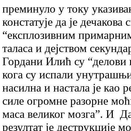
преминуло у току указива
констатује да је дечакова 
“експлозивним примарним 
таласа и дејством секунда
Гордани Илић су “делови 
кога су испали унутрашњи
насилна и настала је као р
силе огромне разорне моћ
маса великог мозга”. И Да
резултат је деструкције м