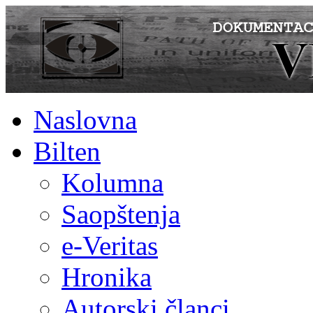
Naslovna
Bilten
Kolumna
Saopštenja
e-Veritas
Hronika
Autorski članci