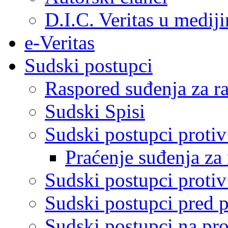
D.I.C. Veritas u medij
e-Veritas
Sudski postupci
Raspored suđenja za ra
Sudski Spisi
Sudski postupci proti
Praćenje suđenja za 
Sudski postupci proti
Sudski postupci pred 
Sudski postupci na pro