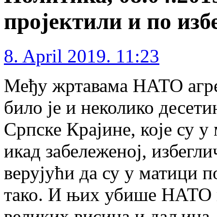
пројектили и по из
8. April 2019. 11:23
Међу жртавама НАТО агрес
било је и неколико десети
Српске Крајине, које су у 
икад забележеној, избегли
верујући да су у матици п
тако. И њих убише НАТО 
великих висина и даљина