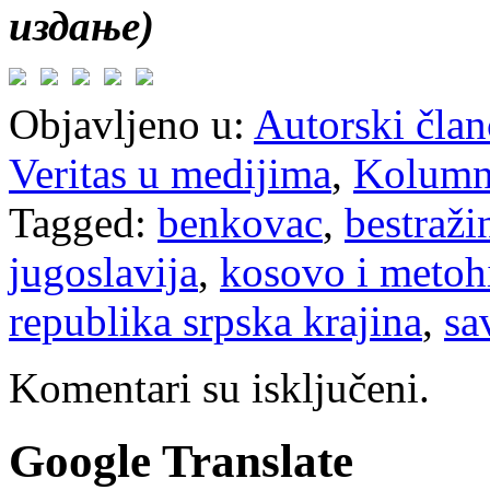
издање)
Objavljeno u:
Autorski član
Veritas u medijima
,
Kolum
Tagged:
benkovac
,
bestraži
jugoslavija
,
kosovo i metoh
republika srpska krajina
,
sa
Komentari su isključeni.
Google Translate