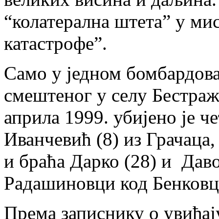
“колатерална штета” у ми
катастрофе”.
Само у једном бомбардова
смештеног у селу Бестраж
априла 1999. убијено је ч
Иванчевић (8) из Грачаца,
и браћа Дарко (28) и Даво
Радашиновци код Бенковца
Према записнику о увиђају 