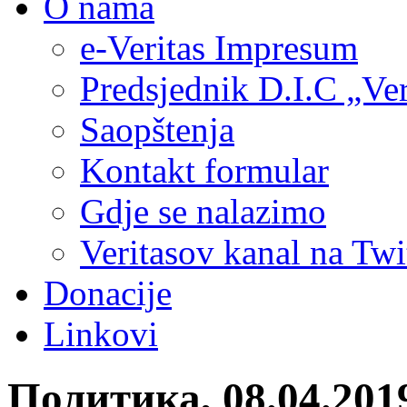
O nama
e-Veritas Impresum
Predsjednik D.I.C „Ver
Saopštenja
Kontakt formular
Gdje se nalazimo
Veritasov kanal na Twi
Donacije
Linkovi
Политика, 08.04.20