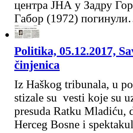
центра ЈНА у Задру Гор
Габор (1972) погинул
Politika, 05.12.2017, S
činjenica
Iz Haškog tribunala, u p
stizale su vesti koje su 
presuda Ratku Mladiću, d
Herceg Bosne i spektakul