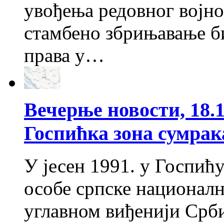
увођења редовног војно
стамбено збрињавање б
права у…
Вечерње новости, 18.
Госпићка зона сумрак
У јесен 1991. у Госпић
особе српске национал
углавном виђенији Срби