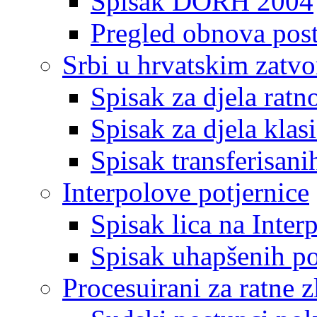
Spisak DORH 2004
Pregled obnova pos
Srbi u hrvatskim zatv
Spisak za djela ratn
Spisak za djela klas
Spisak transferisani
Interpolove potjernice
Spisak lica na Inte
Spisak uhapšenih po
Procesuirani za ratne z