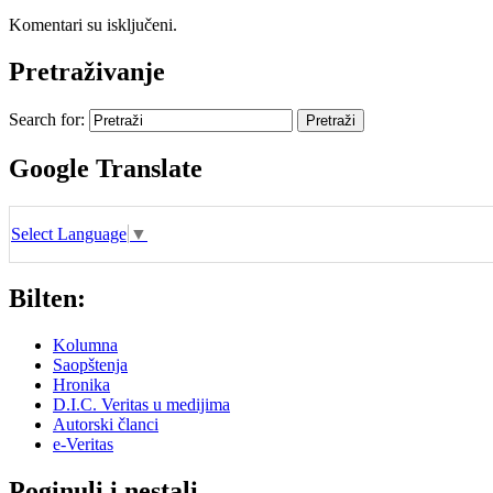
Komentari su isključeni.
Pretraživanje
Search for:
Google Translate
Select Language
▼
Bilten:
Kolumna
Saopštenja
Hronika
D.I.C. Veritas u medijima
Autorski članci
e-Veritas
Poginuli i nestali