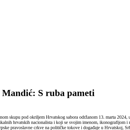
r Mandić: S ruba pameti
snom skupu pod okriljem Hrvatskog sabora održanom 13. marta 2024, u 
kalnih hrvatskih nacionalista i koji se svojim imenom, ikonografijom 
ke pravoslavne crkve na političke tokove i događaje u Hrvatskoj, Srbiji