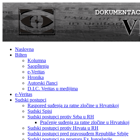
Naslovna
Bilten
Kolumna
Saopštenja
e-Veritas
Hronika
Autorski članci
D.I.C. Veritas u medijima
e-Veritas
Sudski postupci
Raspored suđenja za ratne zločine u Hrvatskoj
Sudski Spisi
Sudski postupci protiv Srba u RH
Praćenje suđenja za ratne zločine u Hrvatskoj
Sudski postupci protiv Hrvata u RH
Sudski postupci pred pravosuđem Republike Srbije
Sudski postupci na prostoru Ex Jugoslavije