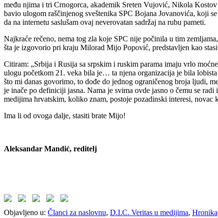
među njima i tri Crnogorca, akademik Sreten Vujović, Nikola Kostov Č
bavio ulogom raščinjenog sveštenika SPC Bojana Jovanovića, koji se uz
da na internetu saslušam ovaj neverovatan sadržaj na rubu pameti.
Najkraće rečeno, nema tog zla koje SPC nije počinila u tim zemljama, 
šta je izgovorio pri kraju Milorad Mijo Popović, predstavljen kao stasi
Citiram: „Srbija i Rusija sa srpskim i ruskim parama imaju vrlo moćne
ulogu početkom 21. veka bila je… ta njena organizacija je bila lobista 
što mi danas govorimo, to dođe do jednog ograničenog broja ljudi, međ
je inače po definiciji jasna. Nama je svima ovde jasno o čemu se radi i
medijima hrvatskim, koliko znam, postoje pozadinski interesi, novac k
Ima li od ovoga dalje, stasiti brate Mijo!
Aleksandar Mandić, reditelj
Objavljeno u:
Članci za naslovnu
,
D.I.C. Veritas u medijima
,
Hronika