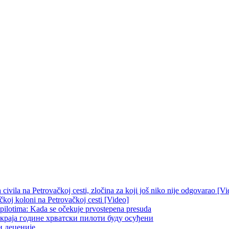
ivila na Petrovačkoj cesti, zločina za koji još niko nije odgovarao [Vi
čkoj koloni na Petrovačkoj cesti [Video]
 pilotima: Kada se očekuje prvostepena presuda
краја године хрватски пилоти буду осуђени
и деценије