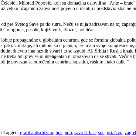
elebić i Milorad Popović, koji su domaćina oslovili sa „Ante – brate”.
 veliku uzajamnu zahvalnost pojavio u mantiji i predstavio zločine Srps
od pre Svetog Save pa do sutra. Neću se ni ja zadržavati na toj zapanjuj
ti Crnogorac, pesnik, književnik, filozof, političar…
 lobije propagandne u globalnim centrima gde se formira globalna polit
srpski. Umrla je, ali milioni su u pitanju, jer imaju svoje kongresmene,
utim dnevno ima raznih stvari i to se izgubi. Ali Srbija i Rusija imaju
 ne treba biti previše ni inteligentan ni obrazovan da se shvati. Većina 
oji je povezan sa određenim centrima srpskim, ruskim i tako dalje.”
/
Tagged:
grafit antisrbizam
,
hos
,
ndh
,
savo štrbac
,
spc
,
ustaštvo
,
zagre