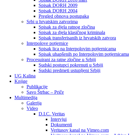
Spisak DORH 2009
Spisak DORH 2004
Pregled obnova postupaka
Srbi u hrvatskim zatvorima
Spisak za djela ratnog zločina
Spisak za djela klasičnog kriminala
Spisak transferisanih iz hrvatskih zatvora
Interpolove potjernice
Spisak lica na Interpolovim potjernicama
Spisak uhapšenih po Interpolovim potjernicama
Procesuirani za ratne zločine u Srbiji
Sudski postupci pokrenuti u Srbiji
Sudski predmeti ustupljeni Srbiji
UG Kalina
Knjige
Publikacije
Savo Štrbac – Priče
Multimedija
Galerija
Video
D.I.C. Veritas
Intervjui
Dokumenti
Veritasov kanal na Vimeo.com