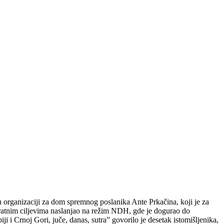
organizaciji za dom spremnog poslanika Ante Prkačina, koji je za
i ratnim ciljevima naslanjao na režim NDH, gde je dogurao do
 i Crnoj Gori, juče, danas, sutra” govorilo je desetak istomišljenika,