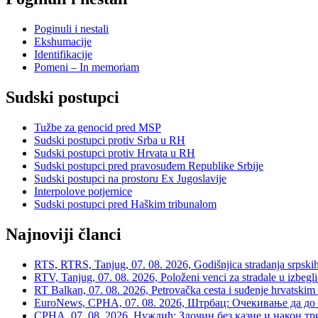
Poginuli i nestali
Ekshumacije
Identifikacije
Pomeni – In memoriam
Sudski postupci
Tužbe za genocid pred MSP
Sudski postupci protiv Srba u RH
Sudski postupci protiv Hrvata u RH
Sudski postupci pred pravosuđem Republike Srbije
Sudski postupci na prostoru Ex Jugoslavije
Interpolove potjernice
Sudski postupci pred Haškim tribunalom
Najnoviji članci
RTS, RTRS, Tanjug, 07. 08. 2026, Godišnjica stradanja srpskih c
RTV, Tanjug, 07. 08. 2026, Položeni venci za stradale u izbegli
RT Balkan, 07. 08. 2026, Petrovačka cesta i suđenje hrvatskim
EuroNews, СРНА, 07. 08. 2026, Штрбац: Очекивање да до 
СРНА, 07, 08. 2026, Нуждић: Злочин без казне и након тр