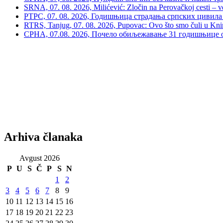
SRNA, 07. 08. 2026, Milićević: Zločin na Perovačkoj cesti –
РТРС, 07. 08. 2026, Годишњица страдања српских цивила 
RTRS, Tanjug, 07. 08. 2026, Pupovac: Ovo što smo čuli u Kninu 
СРНА, 07.08. 2026, Почело обиљежавање 31 годишњице о
Arhiva članaka
Avgust 2026
P
U
S
Č
P
S
N
1
2
3
4
5
6
7
8
9
10
11
12
13
14
15
16
17
18
19
20
21
22
23