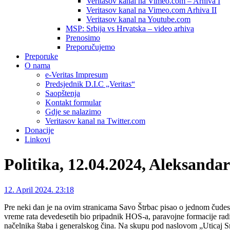
Veritasov kanal na Vimeo.com – Arhiva I
Veritasov kanal na Vimeo.com Arhiva II
Veritasov kanal na Youtube.com
MSP: Srbija vs Hrvatska – video arhiva
Prenosimo
Preporučujemo
Preporuke
O nama
e-Veritas Impresum
Predsjednik D.I.C „Veritas“
Saopštenja
Kontakt formular
Gdje se nalazimo
Veritasov kanal na Twitter.com
Donacije
Linkovi
Politika, 12.04.2024, Aleksanda
12. April 2024. 23:18
Pre neki dan je na ovim stranicama Savo Štrbac pisao o jednom čude
vreme rata devedesetih bio pripadnik HOS-a, paravojne formacije radi
načelnika štaba i generalskog čina. Na skupu pod naslovom „Uticaj Srps