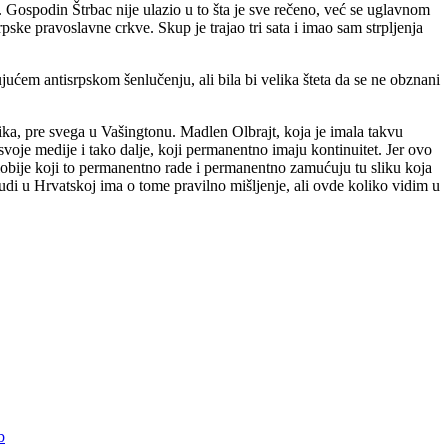
 Gospodin Štrbac nije ulazio u to šta je sve rečeno, već se uglavnom
ke pravoslavne crkve. Skup je trajao tri sata i imao sam strpljenja
ućem antisrpskom šenlučenju, ali bila bi velika šteta da se ne obznani
ika, pre svega u Vašingtonu. Madlen Olbrajt, koja je imala takvu
 svoje medije i tako dalje, koji permanentno imaju kontinuitet. Jer ovo
 lobije koji to permanentno rade i permanentno zamućuju tu sliku koja
ljudi u Hrvatskoj ima o tome pravilno mišljenje, ali ovde koliko vidim u
b