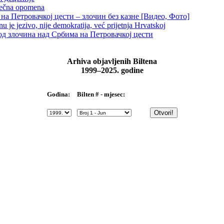
 večna opomena
на Петровачкој цести – злочин без казне [Видео, Фото]
je jezivo, nije demokratija, već prijetnja Hrvatskoj
д злочина над Србима на Петровачкој цести
Arhiva objavljenih Biltena
1999–2025. godine
Bilten # - mjesec:
Godina: