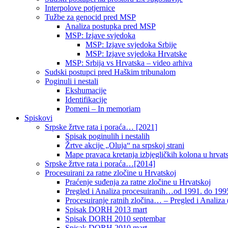
Interpolove potjernice
Tužbe za genocid pred MSP
Analiza postupka pred MSP
MSP: Izjave svjedoka
MSP: Izjave svjedoka Srbije
MSP: Izjave svjedoka Hrvatske
MSP: Srbija vs Hrvatska – video arhiva
Sudski postupci pred Haškim tribunalom
Poginuli i nestali
Ekshumacije
Identifikacije
Pomeni – In memoriam
Spiskovi
Srpske žrtve rata i poraća… [2021]
Spisak poginulih i nestalih
Žrtve akcije „Oluja“ na srpskoj strani
Mape pravaca kretanja izbjegličkih kolona u hrvats
Srpske žrtve rata i poraća…[2014]
Procesuirani za ratne zločine u Hrvatskoj
Praćenje suđenja za ratne zločine u Hrvatskoj
Pregled i Analiza procesuiranih…od 1991. do 1995
Procesuiranje ratnih zločina… – Pregled i Analiza (
Spisak DORH 2013 mart
Spisak DORH 2010 septembar
Spisak DORH 2010 mart