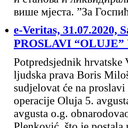
више мјеста. ”За Госпи
e-Veritas, 31.07.2020,
PROSLAVI “OLUJE”
Potpredsjednik hrvatske V
ljudska prava Boris Miloš
sudjelovat će na proslavi
operacije Oluja 5. avgus
avgusta o.g. obnarodovao
Plenković, što je postala