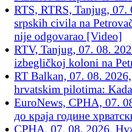
RTS, RTRS, Tanjug, 07. 0
srpskih civila na Petrovač
nije odgovarao [Video]
RTV, Tanjug, 07. 08. 2026
izbegličkoj koloni na Pet
RT Balkan, 07. 08. 2026,
hrvatskim pilotima: Kada
EuroNews, СРНА, 07. 0
до краја године хрватс
СРНА, 07, 08. 2026, Ну