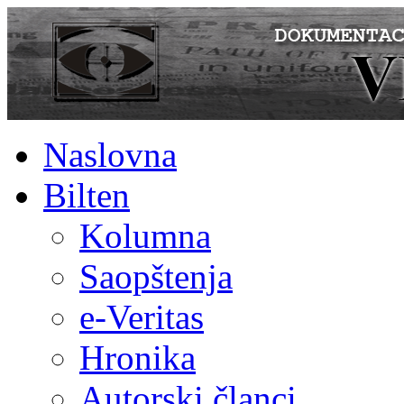
Naslovna
Bilten
Kolumna
Saopštenja
e-Veritas
Hronika
Autorski članci