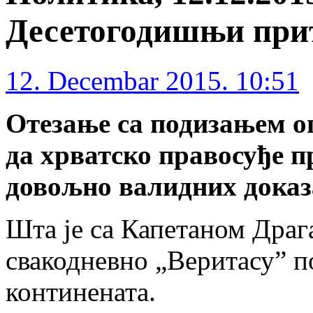
Десетогодишњи при
12. Decembar 2015. 10:51
Отезање са подизањем оп
да хрватско правосуђе 
довољно валидних доказ
Шта је са Капетаном Драга
свакодневно „Веритасу” п
континената.