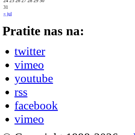
24
25
26
27
28
29
30
31
« jul
Pratite nas na:
twitter
vimeo
youtube
rss
facebook
vimeo