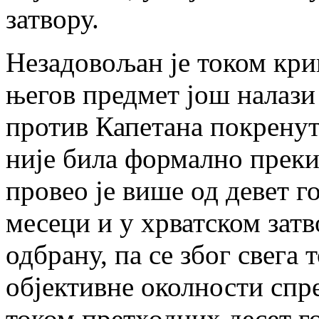
затвору.
Незадовољан је током кри
његов предмет још налази 
против Капетана покренут
није била формално преки
провео је више од девет го
месеци и у хрватском затв
одбрану, па се због свега 
објективне околности спр
током претходних десет г