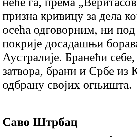
неће га, према „Веритасо
призна кривицу за дела кој
осећа одговорним, ни под
покрије досадашњи борава
Аустралије. Бранећи себе,
затвора, брани и Србе из 
одбрану својих огњишта.
Саво Штрбац