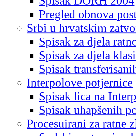
Spisak DORH 2004
Pregled obnova pos
Srbi u hrvatskim zatv
Spisak za djela ratn
Spisak za djela klas
Spisak transferisani
Interpolove potjernice
Spisak lica na Inte
Spisak uhapšenih po
Procesuirani za ratne z