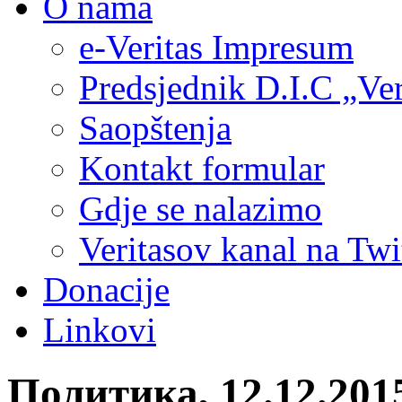
O nama
e-Veritas Impresum
Predsjednik D.I.C „Ver
Saopštenja
Kontakt formular
Gdje se nalazimo
Veritasov kanal na Twi
Donacije
Linkovi
Политика, 12.12.201