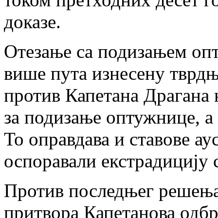
доказе.
Отезање са подизањем опт
више пута изнесену тврдњ
против Капетана Драгана 
за подизање оптужнице, а 
То оправдава и ставове ау
оспоравали екстрадицију с
Против последњег решењ
притвора Капетанова одбр