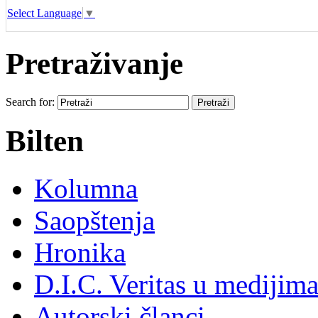
Select Language
▼
Pretraživanje
Search for:
Bilten
Kolumna
Saopštenja
Hronika
D.I.C. Veritas u medijim
Autorski članci