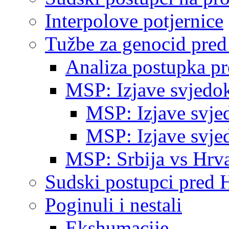
Interpolove potjernice
Tužbe za genocid pre
Analiza postupka p
MSP: Izjave svjedo
MSP: Izjave svje
MSP: Izjave svje
MSP: Srbija vs Hrva
Sudski postupci pred 
Poginuli i nestali
Ekshumacije