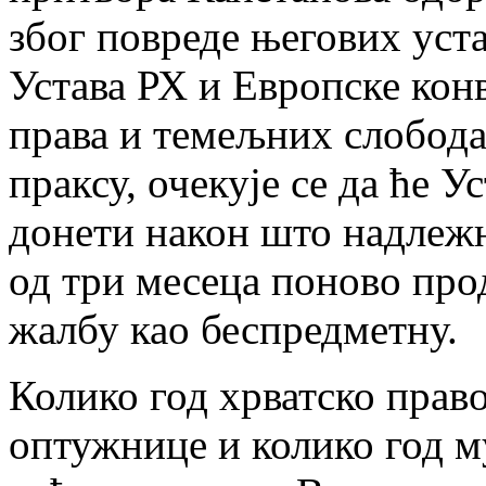
због повреде његових уст
Устава РХ и Европске кон
права и темељних слобод
праксу, очекује се да ће 
донети након што надлежн
од три месеца поново пр
жалбу као беспредметну.
Колико год хрватско прав
оптужнице и колико год м