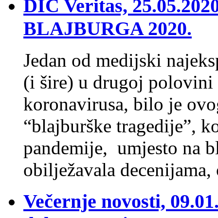
DIC Veritas, 25.05.20
BLAJBURGA 2020.
Jedan od medijski najeks
(i šire) u drugoj polovin
koronavirusa, bilo je ovo
“blajburške tragedije”, 
pandemije, umjesto na bl
obilježavala decenijama
Večernje novosti, 09.0