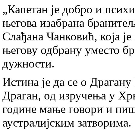
„Капетан је добро и психи
његова изабрана бранитељ
Слађана Чанковић, која је
његову одбрану уместо б
дужности.
Истина је да се о Драган
Драган, од изручења у Хрв
године мање говори и пиш
аустралијским затворима.