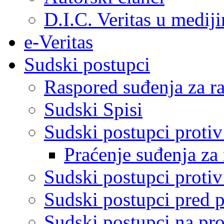
D.I.C. Veritas u medij
e-Veritas
Sudski postupci
Raspored suđenja za ra
Sudski Spisi
Sudski postupci proti
Praćenje suđenja za 
Sudski postupci proti
Sudski postupci pred 
Sudski postupci na pro