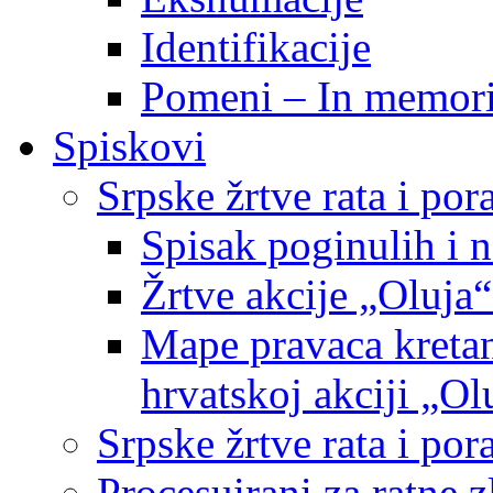
Identifikacije
Pomeni – In memor
Spiskovi
Srpske žrtve rata i po
Spisak poginulih i n
Žrtve akcije „Oluja“
Mape pravaca kretan
hrvatskoj akciji „Ol
Srpske žrtve rata i p
Procesuirani za ratne 