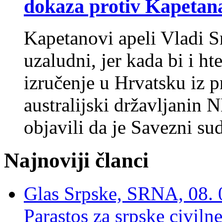
dokaza protiv Kapetan
Kapetanovi apeli Vladi S
uzaludni, jer kada bi i ht
izručenje u Hrvatsku iz pr
australijski državljanin
objavili da je Savezni s
Najnoviji članci
Glas Srpske, SRNA, 08. 0
Parastos za srpske civilne