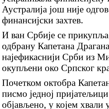
Аустралија још није одго
финансијски захтев.
И ван Србије се прикупља
одбрану Капетана Драгана”
најефикаснији Срби из Ми
окупљени око Српског кра
Почетком октобра Капетан 
писмо једној пријатељици 
објављено, у којем хвали 