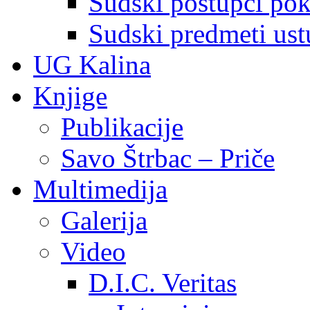
Sudski postupci pokr
Sudski predmeti ustu
UG Kalina
Knjige
Publikacije
Savo Štrbac – Priče
Multimedija
Galerija
Video
D.I.C. Veritas