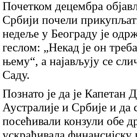
Почетком децембра објављ
Србији почели прикупљат
недеље у Београду је одр
геслом: „Некад је он треб
њему“, а најављују се сл
Саду.
Познато је да је Капетан
Аустралије и Србије и да 
посећивали конзули обе др
ускраћивала финансијску 