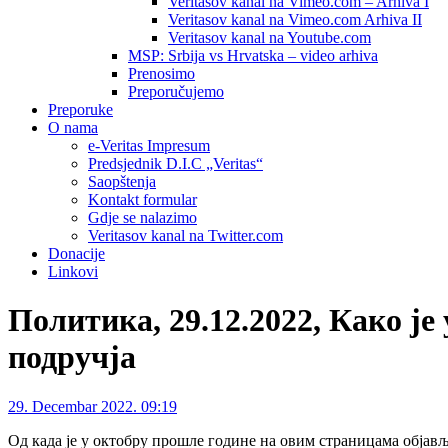
Veritasov kanal na Vimeo.com – Arhiva I
Veritasov kanal na Vimeo.com Arhiva II
Veritasov kanal na Youtube.com
MSP: Srbija vs Hrvatska – video arhiva
Prenosimo
Preporučujemo
Preporuke
O nama
e-Veritas Impresum
Predsjednik D.I.C „Veritas“
Saopštenja
Kontakt formular
Gdje se nalazimo
Veritasov kanal na Twitter.com
Donacije
Linkovi
Политика, 29.12.2022, Како ј
подручја
29. Decembar 2022. 09:19
Од кадa је у октобру прошле године на овим страницама објав