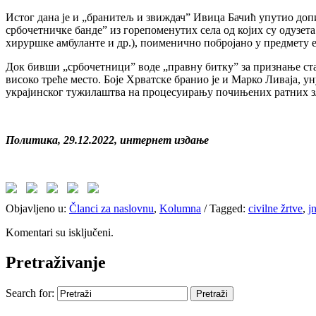
Истог дана је и „бранитељ и звиждач” Ивица Бачић упутио доп
србочетничке банде” из горепоменутих села од којих су одузет
хируршке амбуланте и др.), поименично побројано у предмету е
Док бивши „србочетници” воде „правну битку” за признање стат
високо треће место. Боје Хрватске бранио је и Марко Ливаја, у
украјинског тужилаштва на процесуирању почињених ратних зл
Политика, 29.12.2022, интернет издање
Objavljeno u:
Članci za naslovnu
,
Kolumna
/
Tagged:
civilne žrtve
,
j
Komentari su isključeni.
Pretraživanje
Search for: