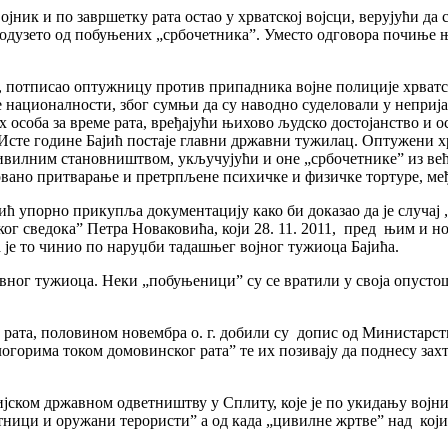
ојник и по завршетку рата остао у хрватској војсци, верујући д
 је одузето од побуњених „србочетника”. Уместо одговора почиње 
а, потписао оптужницу против припадника војне полиције хрватск
е националности, због сумњи да су наводно суделовали у непри
 особа за време рата, вређајући њихово људско достојанство и 
 Исте године Бајић постаје главни државни тужилац. Оптужени 
цивилним становништвом, укључујући и оне „србочетнике” из већ
овано притварање и претрпљене психичке и физичке тортуре, међ
ић упорно прикупља документацију како би доказао да је случај
ког сведока” Петра Новаковића, који 28. 11. 2011, пред њим и н
је то чинио по наруџби тадашњег војног тужиоца Бајића.
авног тужиоца. Неки „побуњеници” су се вратили у своја опустоше
 рата, половином новембра о. г. добили су допис од Министарств
логорима током домовинског рата” те их позивају да поднесу зах
ском државном одветништву у Сплиту, које је по укидању војних
тници и оружани терористи” а од када „цивилне жртве” над који