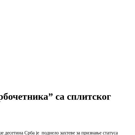
рбочетника” са сплитског
е десетина Срба је поднело захтеве за признање статуса