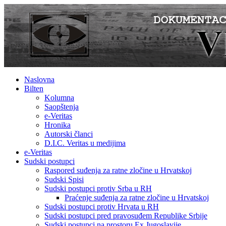
Naslovna
Bilten
Kolumna
Saopštenja
e-Veritas
Hronika
Autorski članci
D.I.C. Veritas u medijima
e-Veritas
Sudski postupci
Raspored suđenja za ratne zločine u Hrvatskoj
Sudski Spisi
Sudski postupci protiv Srba u RH
Praćenje suđenja za ratne zločine u Hrvatskoj
Sudski postupci protiv Hrvata u RH
Sudski postupci pred pravosuđem Republike Srbije
Sudski postupci na prostoru Ex Jugoslavije