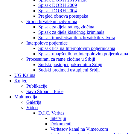
Spisak DORH 2009
Spisak DORH 2004
Pregled obnova postupaka
Srbi u hrvatskim zatvorima
Spisak za djela ratnog zločina
Spisak za djela klasičnog kriminala
Spisak transferisanih iz hrvatskih zatvora
Interpolove potjernice
Spisak lica na Interpolovim potjernicama
Spisak uhapšenih po Interpolovim potjernicama
Procesuirani za ratne zločine u Srbiji
Sudski postupci pokrenuti u Srbiji
Sudski predmeti ustupljeni Srbiji
UG Kalina
Knjige
Publikacije
Savo Štrbac – Priče
Multimedija
Galerija
Video
D.I.C. Veritas
Intervjui
Dokumenti
Veritasov kanal na Vimeo.com