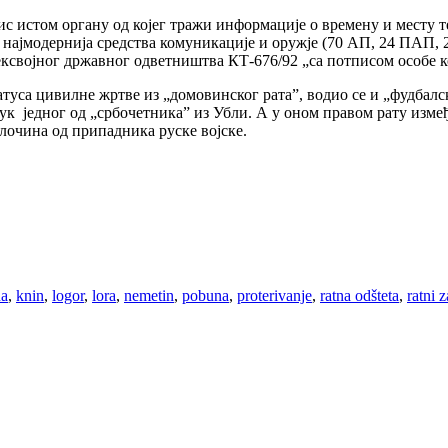
ис истом органу од којег тражи информације о времену и месту
а најмодернија средства комуникације и оружје (70 АП, 24 ПАП,
ксвојног државног одветништва КТ-676/92 „са потписом особе ко
уса цивилне жртве из „домовинског рата”, водио се и „фудбалски
нук једног од „србочетника” из Убли. А у оном правом рату изме
очина од припадника руске војске.
na
,
knin
,
logor
,
lora
,
nemetin
,
pobuna
,
proterivanje
,
ratna odšteta
,
ratni z