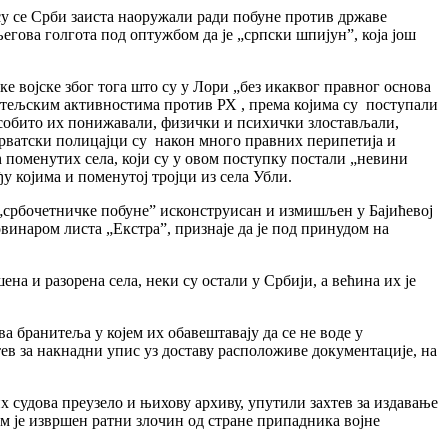
а су се Срби заиста наоружали ради побуне против државе
његова голгота под оптужбом да је „српски шпијун”, која још
е војске због тога што су у Лори „без икаквог правног основа
јатељским активностима против РХ , према којима су поступали
особито их понижавали, физички и психички злостављали,
хрватски полицајци су након много правних перипетија и
 поменутих села, који су у овом поступку постали „невини
у којима и поменутој тројци из села Убли.
 „србочетничке побуне” исконструисан и измишљен у Бајићевој
овинаром листа „Екстра”, признаје да је под принудом на
на и разорена села, неки су остали у Србији, а већина их је
а бранитеља у којем их обавештавају да се не воде у
тев за накнадни упис уз доставу расположиве документације, на
 судова преузело и њихову архиву, упутили захтев за издавање
м је извршен ратни злочин од стране припадника војне