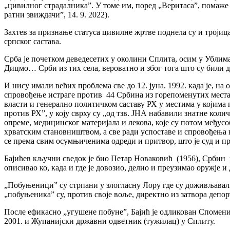
„цивилног страдалника”. У томе им, поред „Веритаса”, помаже
ратни звиждачи”, 14. 9. 2022).
Захтев за признање статуса цивилне жртве поднела су и тројица
српског састава.
Срба је почетком деведесетих у околини Сплита, осим у Убли
Дицмо… Срби из тих села, вероватно и због тога што су били да
И нису имали већих проблема све до 12. јуна. 1992. када је, н
спровођење истраге против 44 Србина из горепоменутих места з
власти и генерално политичком саставу РХ у местима у којим
против РХ”, у коју сврху су „од тзв. ЈНА набавили знатне кол
опреме, медицинског материјала и лекова, које су потом међусо
хрватским становништвом, а све ради успоставе и спровођења 
се према свим осумњиченима одреди и притвор, што је суд и п
Бајићев кључни сведок је био Петар Новаковић (1956), Србин из
описивао ко, када и где је довозио, делио и преузимао оружје и
„Побуњеници” су стрпани у злогласну Лору где су доживљавали 
„побуњеника” су, против своје воље, директно из затвора депор
После ефикасно „угушене побуне”, Бајић је одликован Спомениц
2001. и Жупанијски државни одветник (тужилац) у Сплиту.