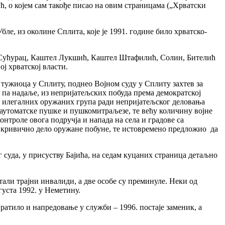
, о којем сам такође писао на овим страницама („Хрватски
ле, из околине Сплита, које је 1991. године било хрватско-
ел Сућурац, Каштел Лукшић, Каштел Штафилић, Солин, Бителић
ј хрватској власти.
г тужиоца у Сплиту, поднео Војном суду у Сплиту захтев за
 па надаље, из непријатељских побуда према демократској
у илегалних оружаних група ради непријатељског деловања
, аутоматске пушке и пушкомитраљезе, те већу количину војне
нтроле овога подручја и напада на села и градове са
и кривично дело оружане побуне, те истовремено предложио да
г суда, у присуству Бајића, на седам куцаних страница детаљно
али трајни инвалиди, а две особе су преминуле. Неки од
густа 1992. у Неметину.
ратило и напредовање у служби – 1996. постаје заменик, а