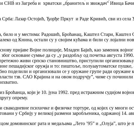
 и СНВ из Загреба и хрватски „бранитељ и звиждач” Ивица Бачић
 Срба: Лазар Остојић, Ђорђе Пркут и Раде Кривић, сви из села Уб
ма, било и у местима: Радошић, Броћанац, Каштел Стари, Кашт
леко од Книна, остали су у својим кућама и били су лојални ново
а основу пријаве Војне полиције, Младен Бајић, као заменик војно
бог основане сумње да су „у раздобљу од почетка августа 1990.
а претежно живи српско становништво, приступили организовањ
ичине пешадијског оружја и то: пиштоље, полуааутоматске пушке
бно поделили и организовали се у оружане групе ради оружане ко
власти тзв. САО Крајина и на овом подручју”, чиме су починил
рихватио.
 Броћанца, који је 10. јуна 1992. пред истражним судијом војно
 другу опрему.
свакодневне психичке и физичке тортуре, од којих су многи ост
товани у Србију у великој размени заробљеника, одржаној 14. ав
ом домовинског рата и медаљама „Лето ’95” и „Олуја”, што је п