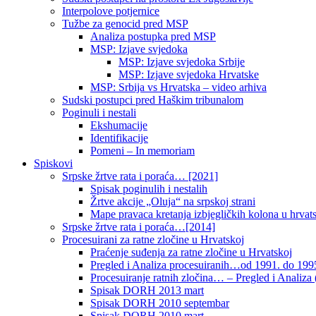
Interpolove potjernice
Tužbe za genocid pred MSP
Analiza postupka pred MSP
MSP: Izjave svjedoka
MSP: Izjave svjedoka Srbije
MSP: Izjave svjedoka Hrvatske
MSP: Srbija vs Hrvatska – video arhiva
Sudski postupci pred Haškim tribunalom
Poginuli i nestali
Ekshumacije
Identifikacije
Pomeni – In memoriam
Spiskovi
Srpske žrtve rata i poraća… [2021]
Spisak poginulih i nestalih
Žrtve akcije „Oluja“ na srpskoj strani
Mape pravaca kretanja izbjegličkih kolona u hrvats
Srpske žrtve rata i poraća…[2014]
Procesuirani za ratne zločine u Hrvatskoj
Praćenje suđenja za ratne zločine u Hrvatskoj
Pregled i Analiza procesuiranih…od 1991. do 1995
Procesuiranje ratnih zločina… – Pregled i Analiza (
Spisak DORH 2013 mart
Spisak DORH 2010 septembar
Spisak DORH 2010 mart