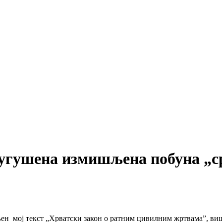
е угушена измишљена побуна „с
љен мој текст „Хрватски закон о ратним цивилним жртвама”, виш