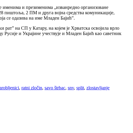
 те именима и презименима „изванредно организоване
 28 пиштоља, 2 ПМ и друга војна средства комуникације,
ја се одазива на име Младен Бајић”.
 рат” на СП у Катару, на којем је Хрватска освојила врло
ђу Русије и Украјине учествује и Младен Бајић као саветник
arobljenici
,
ratni zločin
,
savo štrbac
,
snv
,
split
,
zlostavljanje