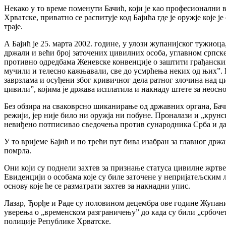
Некако у то време поменути Бачић, који је као професионални в
Хрватске, приватно се распитује код Бајића где је оружје које
траје.
А Бајић је 25. марта 2002. године, у улози жупанијског тужиоц
држали и већи број заточених цивилних особа, углавном српск
противно одредбама Женевске конвенције о заштити грађанских
мучили и телесно кажњавали, све до усмрћења неких од њих”.
заврзлама и осуђени због кривичног дела ратног злочина над 
цивили”, којима је држава исплатила и накнаду штете за неосн
Без обзира на сваковрсно шиканирање од државних органа, Бач
режији, јер није било ни оружја ни побуне. Проналази и „крунс
невиђено потписивао сведочења против сународника Срба и да 
У то вријеме Бајић и по трећи пут бива изабран за главног држ
помрла.
Они који су поднели захтев за признање статуса цивилне жртве
Евиденцији о особама које су биле заточене у непријатељским 
основу које ће се разматрати захтев за накнадни упис.
Лазар, Ђорђе и Раде су половином децембра ове године Жупаниј
уверења о „временском разграничењу” до када су били „србоче
полиције Републике Хрватске.