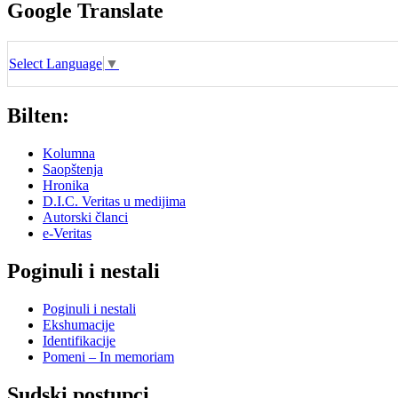
Google Translate
Select Language
▼
Bilten:
Kolumna
Saopštenja
Hronika
D.I.C. Veritas u medijima
Autorski članci
e-Veritas
Poginuli i nestali
Poginuli i nestali
Ekshumacije
Identifikacije
Pomeni – In memoriam
Sudski postupci