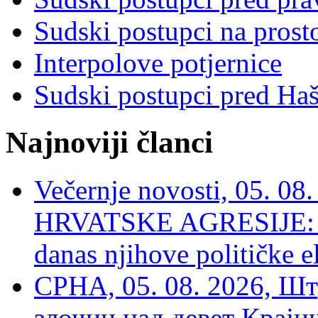
Sudski postupci na prost
Interpolove potjernice
Sudski postupci pred Ha
Najnoviji članci
Večernje novosti, 05. 
HRVATSKE AGRESIJE: Hte
danas njihove političke e
СРНА, 05. 08. 2026, Шт
злочин над девет Крај