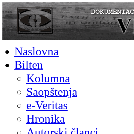
Naslovna
Bilten
Kolumna
Saopštenja
e-Veritas
Hronika
Autorski članci