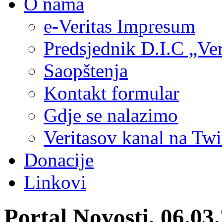
O nama
e-Veritas Impresum
Predsjednik D.I.C „Ver
Saopštenja
Kontakt formular
Gdje se nalazimo
Veritasov kanal na Twi
Donacije
Linkovi
Portal Novosti, 06.03