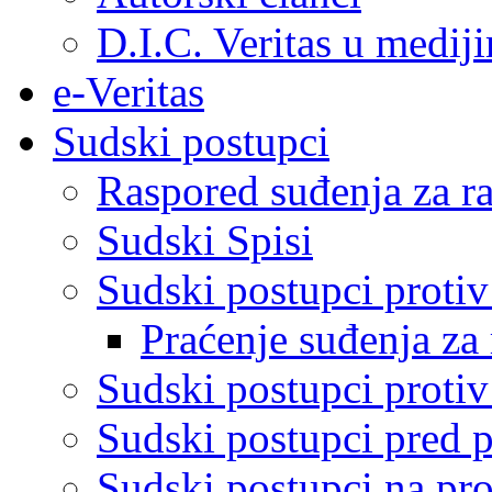
D.I.C. Veritas u medij
e-Veritas
Sudski postupci
Raspored suđenja za ra
Sudski Spisi
Sudski postupci proti
Praćenje suđenja za 
Sudski postupci proti
Sudski postupci pred 
Sudski postupci na pro