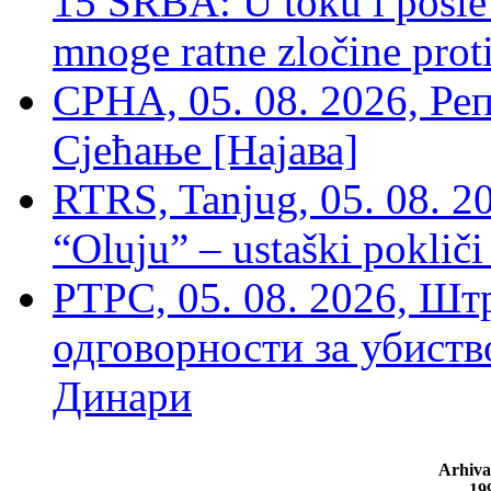
15 SRBA: U toku i posle 
mnoge ratne zločine proti
СРНА, 05. 08. 2026, Ре
Сјећање [Најава]
RTRS, Tanjug, 05. 08. 20
“Oluju” – ustaški poklič
РТРС, 05. 08. 2026, Шт
одговорности за убиств
Динари
Arhiva
19