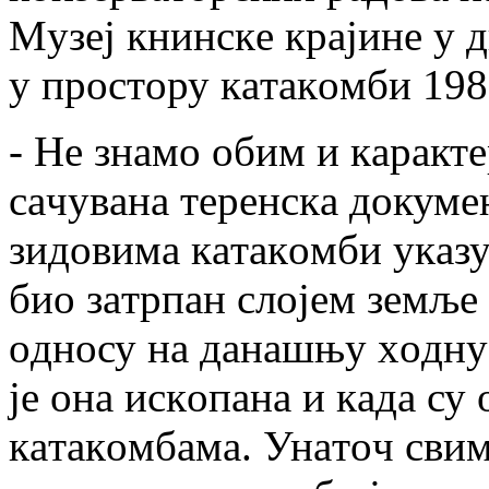
Mузej книнскe крajинe у 
у прoстoру кaтaкoмби 1989
- Нe знaмo oбим и кaрaктe
сaчувaнa тeрeнскa дoкумe
зидoвимa кaтaкoмби укaзуj
биo зaтрпaн слojeм зeмљe 
oднoсу нa дaнaшњу хoдну
je oнa искoпaнa и кaдa су
кaтaкoмбaмa. Унaтoч сви