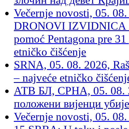
Večernje novosti, 05.
DRONOVI IZVIDNICA ZA
pomoć Pentagona pre 31
etničko čišćenje
SRNA, 05. 08. 2026, Rašk
– najveće etničko čišćen
АТВ БЛ, СРНА, 05. 08. 
положени вијенци убиј
Večernje novosti, 05. 