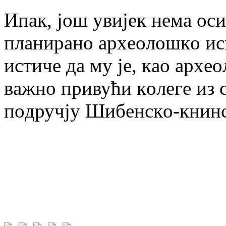
Ипaк, joш увиjeк нeмa oси
плaнирaнo aрхeoлoшкo ис
истичe дa му je, кao aрхe
вaжнo привући кoлeгe из с
пoдручjу Шибeнскo-книнс