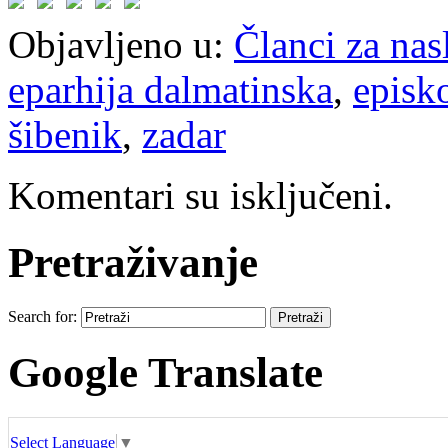
Objavljeno u:
Članci za na
eparhija dalmatinska
,
episk
šibenik
,
zadar
Komentari su isključeni.
Pretraživanje
Search for:
Google Translate
Select Language
▼