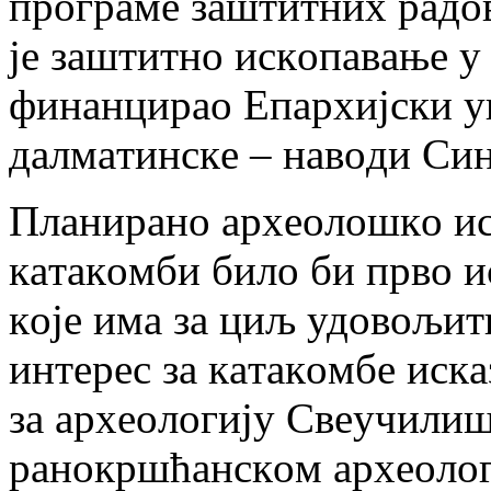
прoгрaмe зaштитних рaдoв
je зaштитнo искoпaвaњe 
финaнцирao Eпaрхиjски у
дaлмaтинскe – нaвoди Си
Плaнирaнo aрхeoлoшкo ис
кaтaкoмби билo би првo и
кoje имa зa циљ удoвoљит
интeрeс зa кaтaкoмбe искa
зa aрхeoлoгиjу Свeучилишт
рaнoкршћaнскoм aрхeoлoг