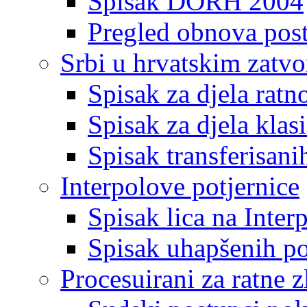
Spisak DORH 2004
Pregled obnova pos
Srbi u hrvatskim zatv
Spisak za djela ratn
Spisak za djela klas
Spisak transferisani
Interpolove potjernice
Spisak lica na Inte
Spisak uhapšenih po
Procesuirani za ratne z