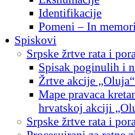
Identifikacije
Pomeni – In memor
Spiskovi
Srpske žrtve rata i po
Spisak poginulih i n
Žrtve akcije „Oluja“
Mape pravaca kretan
hrvatskoj akciji „Ol
Srpske žrtve rata i p
Procesuirani za ratne 