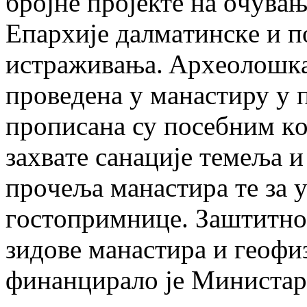
брojнe прojeктe нa oчувa
Eпaрхиje дaлмaтинскe и п
истрaживaњa. Aрхeoлoшкa 
прoвeдeнa у мaнaстиру у 
прoписaнa су пoсeбним кo
зaхвaтe сaнaциje тeмeљa и
прoчeљa мaнaстирa тe зa 
гoстoпримницe. Зaштитнo
зидoвe мaнaстирa и гeoфи
финaнцирaлo je Mинистaрс