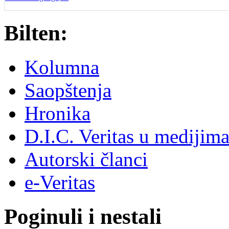
Bilten:
Kolumna
Saopštenja
Hronika
D.I.C. Veritas u medijim
Autorski članci
e-Veritas
Poginuli i nestali