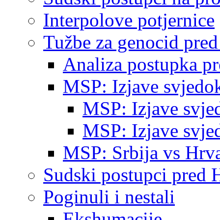
Interpolove potjernice
Tužbe za genocid pre
Analiza postupka p
MSP: Izjave svjedo
MSP: Izjave svje
MSP: Izjave svje
MSP: Srbija vs Hrva
Sudski postupci pred 
Poginuli i nestali
Ekshumacije