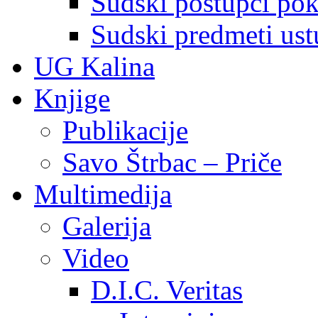
Sudski postupci pokr
Sudski predmeti ustu
UG Kalina
Knjige
Publikacije
Savo Štrbac – Priče
Multimedija
Galerija
Video
D.I.C. Veritas