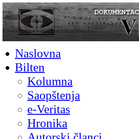
Naslovna
Bilten
Kolumna
Saopštenja
e-Veritas
Hronika
Autorski članci