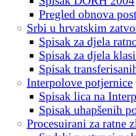
Spisak DORH 2004
Pregled obnova pos
Srbi u hrvatskim zatv
Spisak za djela ratn
Spisak za djela klas
Spisak transferisani
Interpolove potjernice
Spisak lica na Inte
Spisak uhapšenih po
Procesuirani za ratne z