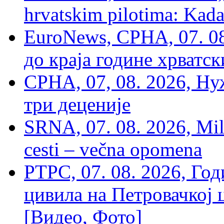
hrvatskim pilotima: Kada
EuroNews, СРНА, 07. 0
до краја године хрватс
СРНА, 07, 08. 2026, Ну
три деценије
SRNA, 07. 08. 2026, Mil
cesti – večna opomena
РТРС, 07. 08. 2026, Г
цивила на Петровачкој ц
[Видео, Фото]