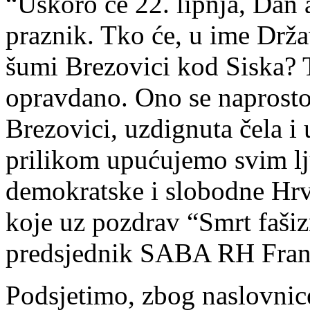
“Uskoro će 22. lipnja, Dan a
praznik. Tko će, u ime Drža
šumi Brezovici kod Siska? T
opravdano. Ono se naprosto
Brezovici, uzdignuta čela i
prilikom upućujemo svim lju
demokratske i slobodne Hrv
koje uz pozdrav “Smrt faši
predsjednik SABA RH Fran
Podsjetimo, zbog naslovnic