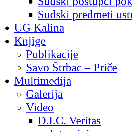
Sudski postupci pokr
Sudski predmeti ustu
UG Kalina
Knjige
Publikacije
Savo Štrbac – Priče
Multimedija
Galerija
Video
D.I.C. Veritas