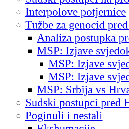
Interpolove potjernice
Tužbe za genocid pre
Analiza postupka p
MSP: Izjave svjedo
MSP: Izjave svje
MSP: Izjave svje
MSP: Srbija vs Hrva
Sudski postupci pred 
Poginuli i nestali
Ekshumacije