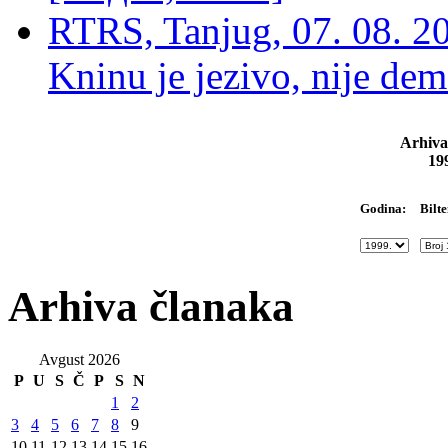
RTRS, Tanjug, 07. 08. 2
Kninu je jezivo, nije dem
Arhiva
19
Bilte
Godina:
Arhiva članaka
Avgust 2026
P
U
S
Č
P
S
N
1
2
3
4
5
6
7
8
9
10
11
12
13
14
15
16