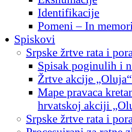
Identifikacije
Pomeni – In memor
Spiskovi
Srpske žrtve rata i po
Spisak poginulih i n
Žrtve akcije „Oluja“
Mape pravaca kretan
hrvatskoj akciji „Ol
Srpske žrtve rata i p
Procesuirani za ratne 