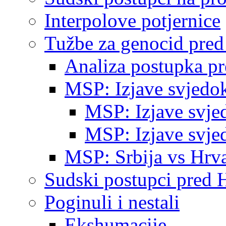
Interpolove potjernice
Tužbe za genocid pre
Analiza postupka p
MSP: Izjave svjedo
MSP: Izjave svje
MSP: Izjave svje
MSP: Srbija vs Hrva
Sudski postupci pred 
Poginuli i nestali
Ekshumacije