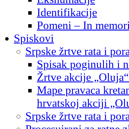
Identifikacije
Pomeni – In memor
Spiskovi
Srpske žrtve rata i po
Spisak poginulih i n
Žrtve akcije „Oluja“
Mape pravaca kretan
hrvatskoj akciji „Ol
Srpske žrtve rata i p
Procesuirani za ratne 