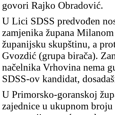
govori Rajko Obradović.
U Lici SDSS predvođen nos
zamjenika župana Milanom 
županijsku skupštinu, a pr
Gvozdić (grupa birača). Zan
načelnika Vrhovina nema gu
SDSS-ov kandidat, dosadašn
U Primorsko-goranskoj župan
zajednice u ukupnom broju 