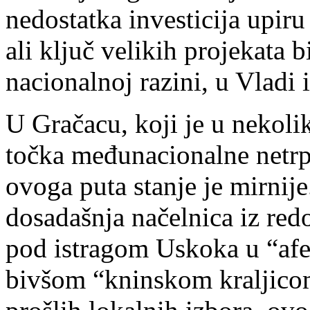
nedostatka investicija upir
ali ključ velikih projekata b
nacionalnoj razini, u Vladi 
U Gračacu, koji je u nekoli
točka međunacionalne netrpel
ovoga puta stanje je mirnije
dosadašnja načelnica iz re
pod istragom Uskoka u “afer
bivšom “kninskom kraljico