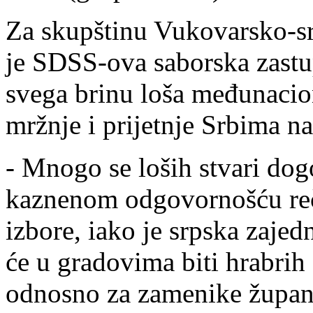
Za skupštinu Vukovarsko-sri
je SDSS-ova saborska zastu
svega brinu loša međunacion
mržnje i prijetnje Srbima n
- Mnogo se loših stvari dog
kaznenom odgovornošću reče
izbore, iako je srpska zajed
će u gradovima biti hrabrih 
odnosno za zamenike župana