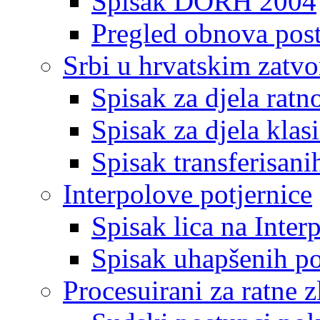
Spisak DORH 2004
Pregled obnova pos
Srbi u hrvatskim zatv
Spisak za djela ratn
Spisak za djela klas
Spisak transferisani
Interpolove potjernice
Spisak lica na Inte
Spisak uhapšenih po
Procesuirani za ratne z