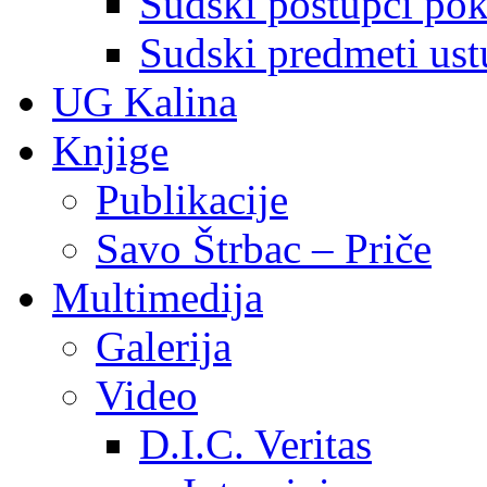
Sudski postupci pokr
Sudski predmeti ustu
UG Kalina
Knjige
Publikacije
Savo Štrbac – Priče
Multimedija
Galerija
Video
D.I.C. Veritas