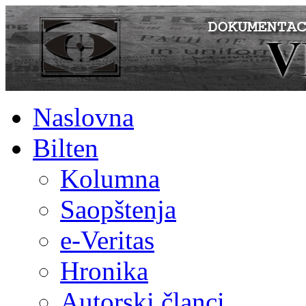
Naslovna
Bilten
Kolumna
Saopštenja
e-Veritas
Hronika
Autorski članci