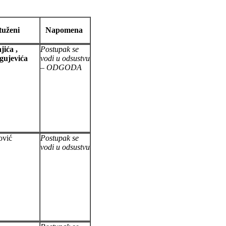
tuženi
Napomena
jića
,
Postupak se
gujevića
vodi u odsustvu
– ODGODA
ović
Postupak se
vodi u odsustvu