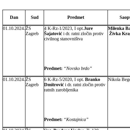
Dan
Sud
Predmet
Saop
01.10.2024.
ŽS
4 K-Rz-1/2023, I opt.
Jure
Milenka Ba
Zagreb
Šajatović
i dr. ratni zločin protiv
Živka Kra
civilnog stanovništva
Predmet:
“Novsko brdo”
01.10.2024.
ŽS
6 K-Rz-5/2020, I opt.
Branko
Nikola Beg
Zagreb
Dmitrović
i dr. ratni zločin protiv
ratnih zarobljenika
Predmet:
“Kostajnica”