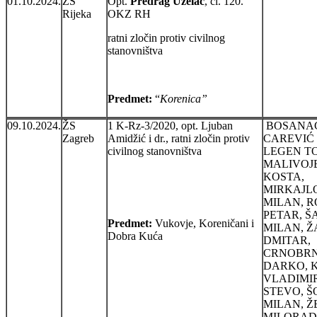
01.10.2024.
ŽS
Opt.
Predrag Uzelac
, čl. 120.
Rijeka
OKZ RH
ratni zločin protiv civilnog
stanovništva
Predmet:
“
Korenica”
09.10.2024.
ŽS
1 K-Rz-3/2020, opt. Ljuban
BOSANAC
Zagreb
Amidžić i dr., ratni zločin protiv
CAREVIĆ 
civilnog stanovništva
LEGEN T
MALIVOJ
KOSTA,
MIRKAJL
MILAN, 
PETAR, Š
Predmet:
Vukovje, Koreničani i
MILAN, 
Dobra Kuća
DMITAR,
CRNOBR
DARKO, 
VLADIMIR
STEVO, Š
MILAN, Ž
MILORAD