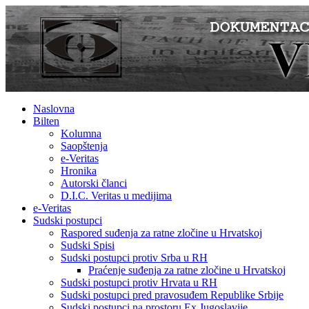
Naslovna
Bilten
Kolumna
Saopštenja
e-Veritas
Hronika
Autorski članci
D.I.C. Veritas u medijima
e-Veritas
Sudski postupci
Raspored suđenja za ratne zločine u Hrvatskoj
Sudski Spisi
Sudski postupci protiv Srba u RH
Praćenje suđenja za ratne zločine u Hrvatskoj
Sudski postupci protiv Hrvata u RH
Sudski postupci pred pravosuđem Republike Srbije
Sudski postupci na prostoru Ex Jugoslavije