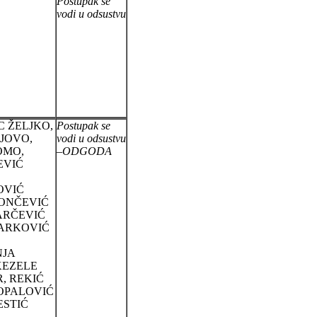
Postupak se
vodi u odsustvu
 ŽELJKO,
Postupak se
JOVO,
vodi u odsustvu
OMO,
–ODGODA
EVIĆ
OVIĆ
RONČEVIĆ
ARČEVIĆ
ŽARKOVIĆ
NJA
KEZELE
, REKIĆ
OPALOVIĆ
ESTIĆ
,