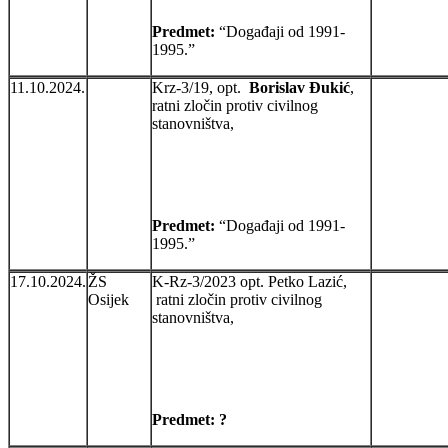
Predmet:
“Događaji od 1991-
1995.”
11.10.2024.
Krz-3/19, opt.
Borislav Đukić
,
ratni zločin protiv civilnog
stanovništva,
Predmet:
“Događaji od 1991-
1995.”
17.10.2024.
ŽS
K-Rz-3/2023 opt. Petko Lazić,
Osijek
ratni zločin protiv civilnog
stanovništva,
Predmet: ?