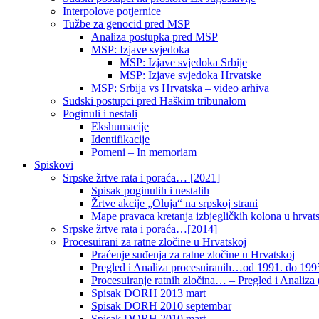
Interpolove potjernice
Tužbe za genocid pred MSP
Analiza postupka pred MSP
MSP: Izjave svjedoka
MSP: Izjave svjedoka Srbije
MSP: Izjave svjedoka Hrvatske
MSP: Srbija vs Hrvatska – video arhiva
Sudski postupci pred Haškim tribunalom
Poginuli i nestali
Ekshumacije
Identifikacije
Pomeni – In memoriam
Spiskovi
Srpske žrtve rata i poraća… [2021]
Spisak poginulih i nestalih
Žrtve akcije „Oluja“ na srpskoj strani
Mape pravaca kretanja izbjegličkih kolona u hrvats
Srpske žrtve rata i poraća…[2014]
Procesuirani za ratne zločine u Hrvatskoj
Praćenje suđenja za ratne zločine u Hrvatskoj
Pregled i Analiza procesuiranih…od 1991. do 1995
Procesuiranje ratnih zločina… – Pregled i Analiza (
Spisak DORH 2013 mart
Spisak DORH 2010 septembar
Spisak DORH 2010 mart