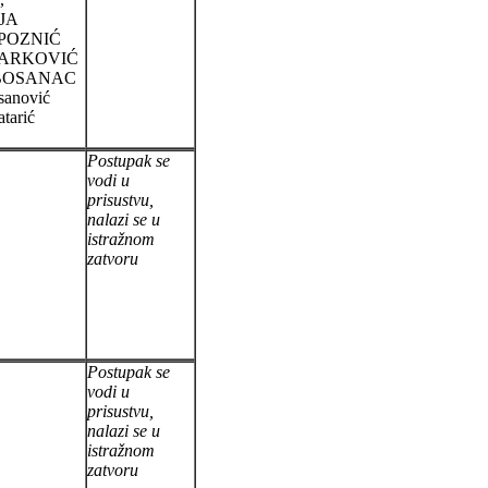
JA
POZNIĆ
ŽARKOVIĆ
BOSANAC
sanović
atarić
Postupak se
vodi u
prisustvu,
nalazi se u
istražnom
zatvoru
Postupak se
vodi u
prisustvu,
nalazi se u
istražnom
zatvoru