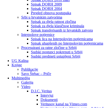
Spisak DORH 2009
Spisak DORH 2004
Pregled obnova postupaka
Srbi u hrvatskim zatvorima
Spisak za djela ratnog zločina
Spisak za djela klasičnog kriminala
Spisak transferisanih iz hrvatskih zatvora
Interpolove potjernice
Spisak lica na Interpolovim potjernicama
Spisak uhapšenih po Interpolovim potjernicama
Procesuirani za ratne zločine u Srbiji
Sudski postupci pokrenuti u Srbiji
Sudski predmeti ustupljeni Srbiji
UG Kalina
Knjige
Publikacije
Savo Štrbac – Priče
Multimedija
Galerija
Video
D.I.C. Veritas
Intervjui
Dokumenti
Veritasov kanal na Vimeo.com