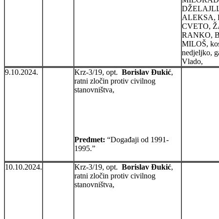
DŽELAJLI
ALEKSA, 
CVETO, 
RANKO, 
MILOŠ, ko
nedjeljko, g
Vlado,
9.10.2024.
Krz-3/19, opt.
Borislav Đukić
,
ratni zločin protiv civilnog
stanovništva,
Predmet:
“Događaji od 1991-
1995.”
10.10.2024.
Krz-3/19, opt.
Borislav Đukić
,
ratni zločin protiv civilnog
stanovništva,