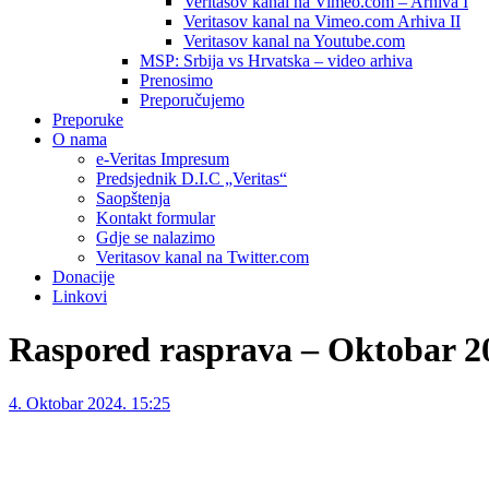
Veritasov kanal na Vimeo.com – Arhiva I
Veritasov kanal na Vimeo.com Arhiva II
Veritasov kanal na Youtube.com
MSP: Srbija vs Hrvatska – video arhiva
Prenosimo
Preporučujemo
Preporuke
O nama
e-Veritas Impresum
Predsjednik D.I.C „Veritas“
Saopštenja
Kontakt formular
Gdje se nalazimo
Veritasov kanal na Twitter.com
Donacije
Linkovi
Raspored rasprava – Oktobar 2
4. Oktobar 2024. 15:25