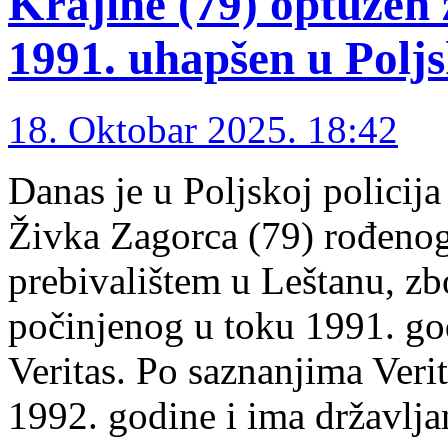
Krajine (79) optužen 
1991. uhapšen u Polj
18. Oktobar 2025. 18:42
Danas je u Poljskoj policija
Živka Zagorca (79) rođenog
prebivalištem u Leštanu, z
počinjenog u toku 1991. god
Veritas. Po saznanjima Veri
1992. godine i ima državlja