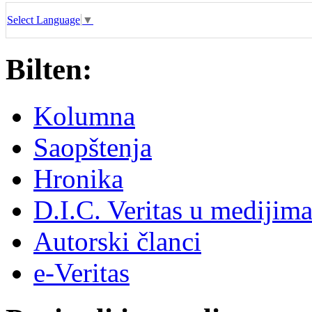
Select Language
▼
Bilten:
Kolumna
Saopštenja
Hronika
D.I.C. Veritas u medijim
Autorski članci
e-Veritas