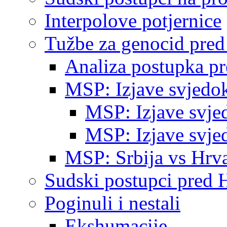
Interpolove potjernice
Tužbe za genocid pre
Analiza postupka p
MSP: Izjave svjedo
MSP: Izjave svje
MSP: Izjave svje
MSP: Srbija vs Hrva
Sudski postupci pred 
Poginuli i nestali
Ekshumacije