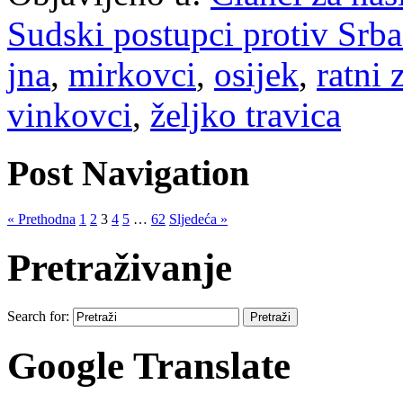
Sudski postupci protiv Srb
jna
,
mirkovci
,
osijek
,
ratni 
vinkovci
,
željko travica
Post Navigation
« Prethodna
1
2
3
4
5
…
62
Sljedeća »
Pretraživanje
Search for:
Google Translate