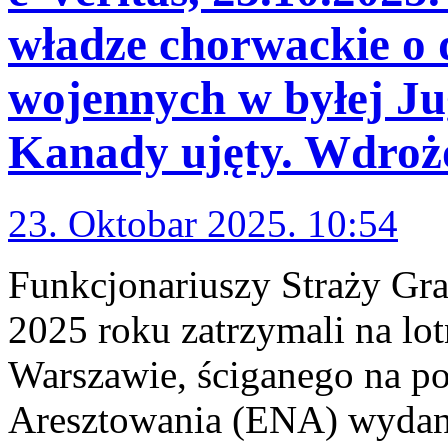
władze chorwackie o 
wojennych w byłej Jug
Kanady ujęty. Wdroż
23. Oktobar 2025. 10:54
Funkcjonariuszy Straży Gra
2025 roku zatrzymali na lo
Warszawie, ściganego na p
Aresztowania (ENA) wydan