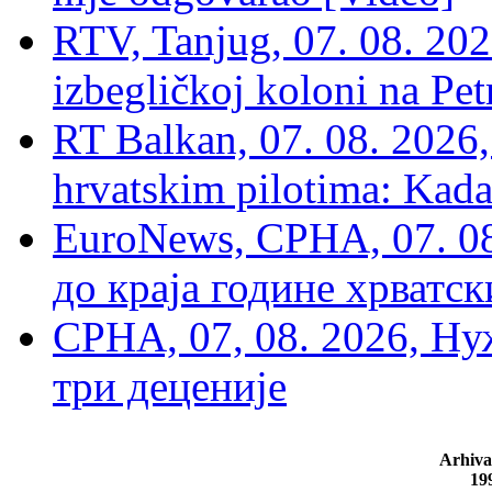
RTV, Tanjug, 07. 08. 2026
izbegličkoj koloni na Pet
RT Balkan, 07. 08. 2026,
hrvatskim pilotima: Kada
EuroNews, СРНА, 07. 0
до краја године хрватс
СРНА, 07, 08. 2026, Ну
три деценије
Arhiva
19