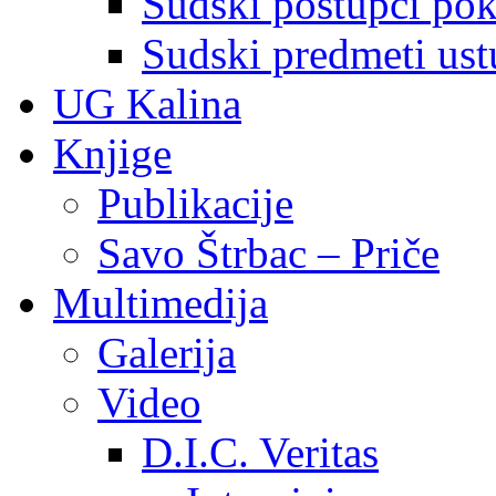
Sudski postupci pokr
Sudski predmeti ustu
UG Kalina
Knjige
Publikacije
Savo Štrbac – Priče
Multimedija
Galerija
Video
D.I.C. Veritas