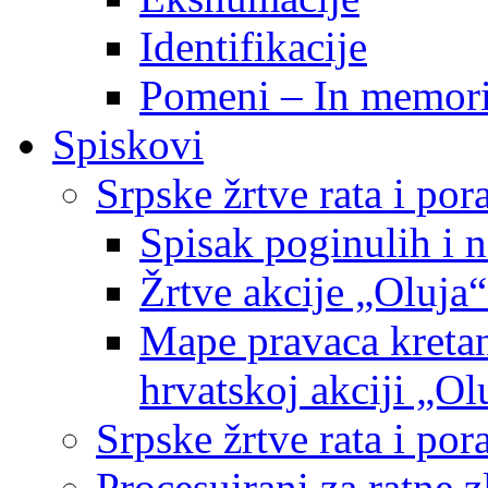
Identifikacije
Pomeni – In memor
Spiskovi
Srpske žrtve rata i po
Spisak poginulih i n
Žrtve akcije „Oluja“
Mape pravaca kretan
hrvatskoj akciji „Ol
Srpske žrtve rata i p
Procesuirani za ratne 