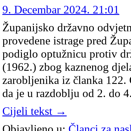
9. Decembar 2024. 21:01
Županijsko državno odvjetn
provedene istrage pred Žup
podiglo optužnicu protiv dr
(1962.) zbog kaznenog djela
zarobljenika iz članka 122.
da je u razdoblju od 2. do 
Cijeli tekst →
Objavljeno u:
Članci za na