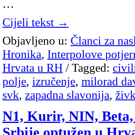
…
Cijeli tekst →
Objavljeno u:
Članci za na
Hronika
,
Interpolove potjer
Hrvata u RH
/
Tagged:
civi
polje
,
izručenje
,
milorad da
svk
,
zapadna slavonija
,
živk
N1, Kurir, NIN, Beta,
Srbije optužen u Hrva