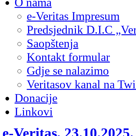
O nama
e-Veritas Impresum
Predsjednik D.I.C „Ver
Saopštenja
Kontakt formular
Gdje se nalazimo
Veritasov kanal na Twi
Donacije
Linkovi
e-Veritas, 23.10.2025