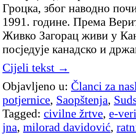
Гроцка, због наводно поч
1991. године. Према Вер
Живко Загорац живи у Кан
посједује канадско и држ
Cijeli tekst →
Objavljeno u:
Članci za na
potjernice
,
Saopštenja
,
Suds
Tagged:
civilne žrtve
,
e-ver
jna
,
milorad davidović
,
ratn