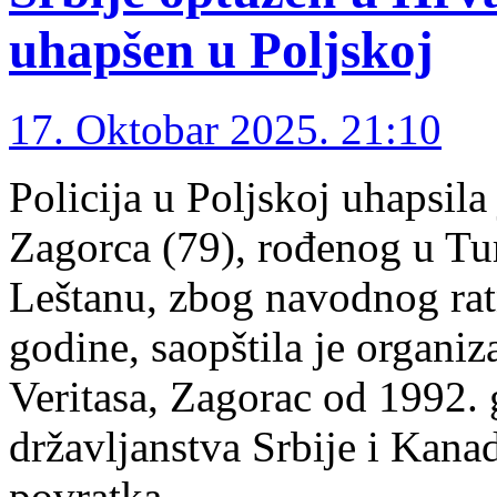
uhapšen u Poljskoj
17. Oktobar 2025. 21:10
Policija u Poljskoj uhapsila
Zagorca (79), rođenog u Tur
Leštanu, zbog navodnog rat
godine, saopštila je organiz
Veritasa, Zagorac od 1992. 
državljanstva Srbije i Kana
povratka …