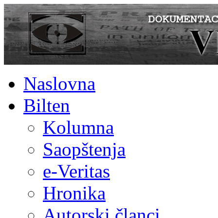
Naslovna
Bilten
Kolumna
Saopštenja
e-Veritas
Hronika
Autorski članci