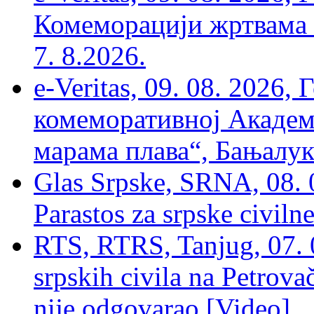
Комеморацији жртвама ’
7. 8.2026.
e-Veritas, 09. 08. 2026
комеморативној Академи
марама плава“, Бањалука
Glas Srpske, SRNA, 08. 0
Parastos za srpske civilne
RTS, RTRS, Tanjug, 07. 0
srpskih civila na Petrovač
nije odgovarao [Video]