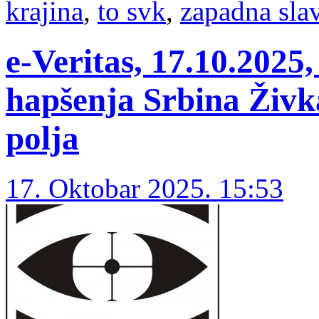
krajina
,
to svk
,
zapadna sla
e-Veritas, 17.10.202
hapšenja Srbina Živk
polja
17. Oktobar 2025. 15:53