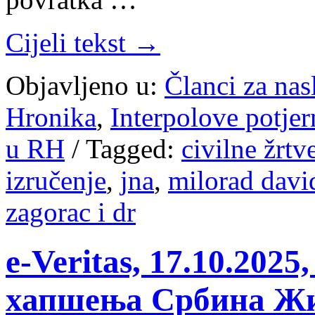
Cijeli tekst →
Objavljeno u:
Članci za na
Hronika
,
Interpolove potjer
u RH
/
Tagged:
civilne žrtv
izručenje
,
jna
,
milorad davi
zagorac i dr
e-Veritas, 17.10.20
хапшења Србина Жи