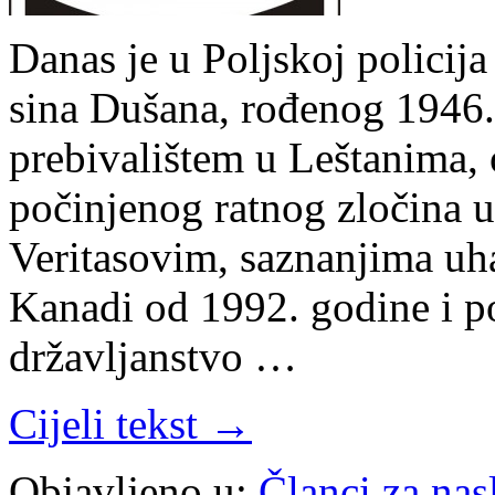
Danas je u Poljskoj policij
sina Dušana, rođenog 1946.
prebivalištem u Leštanima,
počinjenog ratnog zločina 
Veritasovim, saznanjima uh
Kanadi od 1992. godine i p
državljanstvo …
Cijeli tekst →
Objavljeno u:
Članci za na