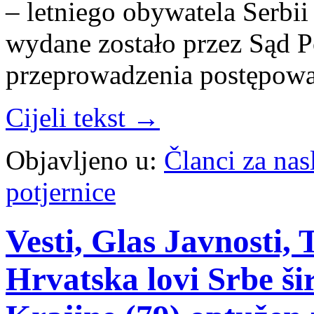
– letniego obywatela Serbi
wydane zostało przez Sąd 
przeprowadzenia postępow
Cijeli tekst →
Objavljeno u:
Članci za na
potjernice
Vesti, Glas Javnosti, 
Hrvatska lovi Srbe ši