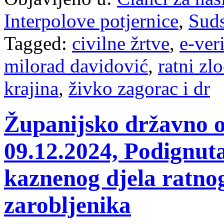
Interpolove potjernice
,
Suds
Tagged:
civilne žrtve
,
e-ver
milorad davidović
,
ratni zl
krajina
,
živko zagorac i dr
Županijsko državno o
09.12.2024, Podignut
kaznenog djela ratnog
zarobljenika