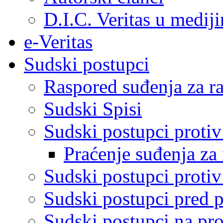
D.I.C. Veritas u medij
e-Veritas
Sudski postupci
Raspored suđenja za ra
Sudski Spisi
Sudski postupci proti
Praćenje suđenja za 
Sudski postupci proti
Sudski postupci pred 
Sudski postupci na pro