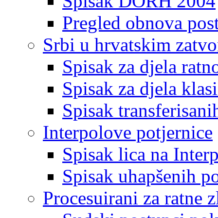
Spisak DORH 2004
Pregled obnova pos
Srbi u hrvatskim zatv
Spisak za djela ratn
Spisak za djela klas
Spisak transferisani
Interpolove potjernice
Spisak lica na Inte
Spisak uhapšenih po
Procesuirani za ratne z