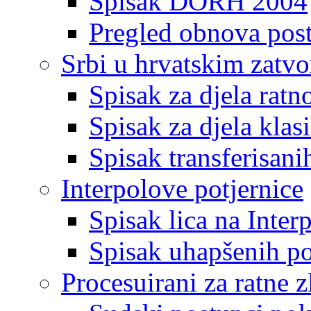
Spisak DORH 2004
Pregled obnova pos
Srbi u hrvatskim zatv
Spisak za djela ratn
Spisak za djela klas
Spisak transferisani
Interpolove potjernice
Spisak lica na Inte
Spisak uhapšenih po
Procesuirani za ratne z