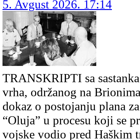
5. Avgust 2026. 17:14
TRANSKRIPTI sa sastanka h
vrha, održanog na Brionima 
dokaz o postojanju plana za 
“Oluja” u procesu koji se p
vojske vodio pred Haškim t