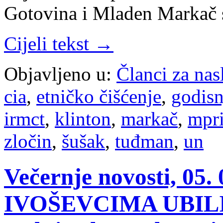
Gotovina i Mladen Markač 
Cijeli tekst →
Objavljeno u:
Članci za na
cia
,
etničko čišćenje
,
godisn
irmct
,
klinton
,
markač
,
mpr
zločin
,
šušak
,
tuđman
,
un
Večernje novosti, 05. 
IVOŠEVCIMA UBILI 1