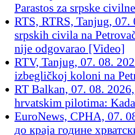
Parastos za srpske civilne
RTS, RTRS, Tanjug, 07. 0
srpskih civila na Petrovač
nije odgovarao [Video]
RTV, Tanjug, 07. 08. 2026
izbegličkoj koloni na Pet
RT Balkan, 07. 08. 2026,
hrvatskim pilotima: Kada
EuroNews, СРНА, 07. 0
до краја године хрватс