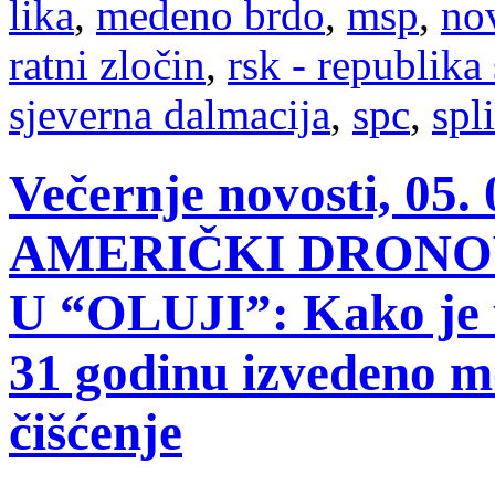
lika
,
medeno brdo
,
msp
,
no
ratni zločin
,
rsk - republika
sjeverna dalmacija
,
spc
,
spli
Večernje novosti, 05
AMERIČKI DRONOV
U “OLUJI”: Kako je 
31 godinu izvedeno m
čišćenje