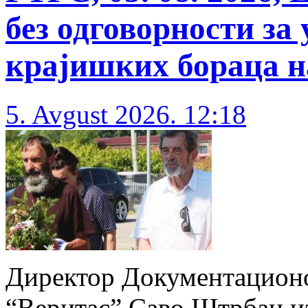
без одговорности за 
крајишких бораца 
5. Avgust 2026. 12:18
Директор Документацион
“Веритас” Саво Штрбац изј