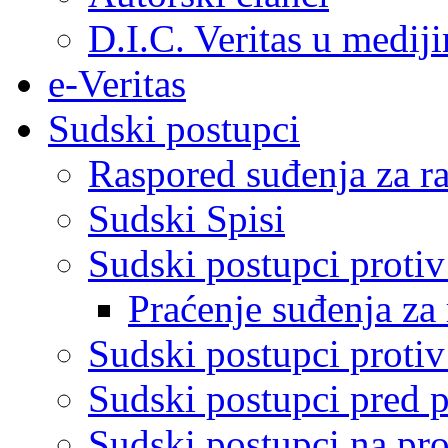
D.I.C. Veritas u medij
e-Veritas
Sudski postupci
Raspored suđenja za ra
Sudski Spisi
Sudski postupci proti
Praćenje suđenja za 
Sudski postupci proti
Sudski postupci pred 
Sudski postupci na pro