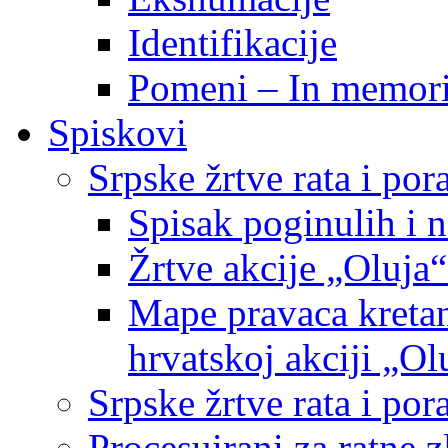
Identifikacije
Pomeni – In memor
Spiskovi
Srpske žrtve rata i po
Spisak poginulih i n
Žrtve akcije „Oluja“
Mape pravaca kretan
hrvatskoj akciji „Ol
Srpske žrtve rata i p
Procesuirani za ratne 