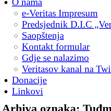
O nama
e-Veritas Impresum
Predsjednik D.I.C „Ver
Saopštenja
Kontakt formular
Gdje se nalazimo
Veritasov kanal na Twi
Donacije
Linkovi
Arhiva oznaka:
Tuđm