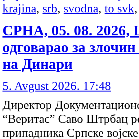
krajina
,
srb
,
svodna
,
to svk
СРНА, 05. 08. 2026,
одговарао за злочин
на Динари
5. Avgust 2026. 17:48
Директор Документацион
“Веритас” Саво Штрбац рек
припадника Српске војске