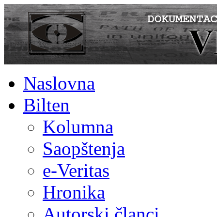
Naslovna
Bilten
Kolumna
Saopštenja
e-Veritas
Hronika
Autorski članci