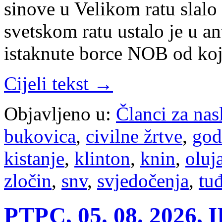
sinove u Velikom ratu slalo
svetskom ratu ustalo je u a
istaknute borce NOB od koj
Cijeli tekst →
Objavljeno u:
Članci za na
bukovica
,
civilne žrtve
,
god
kistanje
,
klinton
,
knin
,
oluj
zločin
,
snv
,
svjedočenja
,
tu
РТРС, 05. 08. 2026,