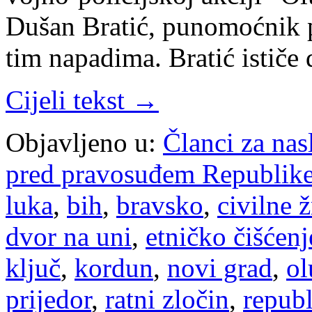
Dušan Bratić, punomoćnik po
tim napadima. Bratić ističe
Cijeli tekst →
Objavljeno u:
Članci za na
pred pravosuđem Republike
luka
,
bih
,
bravsko
,
civilne ž
dvor na uni
,
etničko čišćenj
ključ
,
kordun
,
novi grad
,
ol
prijedor
,
ratni zločin
,
republ