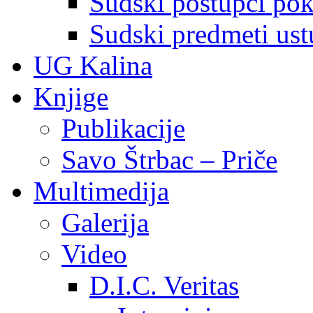
Sudski postupci pokr
Sudski predmeti ustu
UG Kalina
Knjige
Publikacije
Savo Štrbac – Priče
Multimedija
Galerija
Video
D.I.C. Veritas