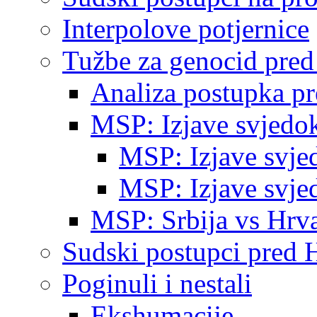
Interpolove potjernice
Tužbe za genocid pre
Analiza postupka p
MSP: Izjave svjedo
MSP: Izjave svje
MSP: Izjave svje
MSP: Srbija vs Hrva
Sudski postupci pred 
Poginuli i nestali
Ekshumacije