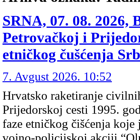
SRNA, 07. 08. 2026, B
Petrovačkoj i Prijedor
etničkog čušćenja Sr
7. Avgust 2026. 10:52
Hrvatsko raketiranje civiln
Prijedorskoj cesti 1995. god
faze etničkog čišćenja koje 
vojno-policijskoj akciji “Ol