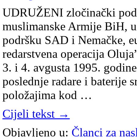
UDRUŽENI zločinački poduh
muslimanske Armije BiH, uz
podršku SAD i Nemačke, eu
redarstvena operacija Oluja
3. i 4. avgusta 1995. godine
poslednje radare i baterije
položajima kod …
Cijeli tekst →
Objavljeno u:
Članci za na