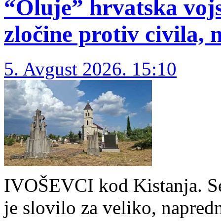
“Oluje” hrvatska voj
zločine protiv civila,
5. Avgust 2026. 15:10
IVOŠEVCI kod Kistanja. S
je slovilo za veliko, napred