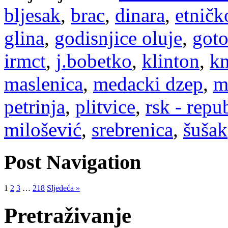
bljesak
,
brac
,
dinara
,
etničk
glina
,
godisnjice oluje
,
goto
irmct
,
j.bobetko
,
klinton
,
kn
maslenica
,
medacki dzep
,
m
petrinja
,
plitvice
,
rsk - repu
milošević
,
srebrenica
,
šušak
Post Navigation
1
2
3
…
218
Sljedeća »
Pretraživanje