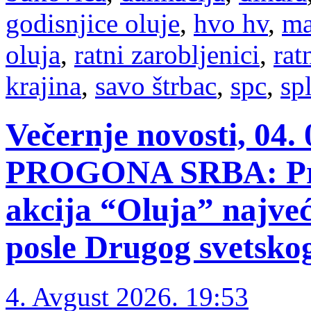
godisnjice oluje
,
hvo hv
,
ma
oluja
,
ratni zarobljenici
,
rat
krajina
,
savo štrbac
,
spc
,
spl
Večernje novosti, 04
PROGONA SRBA: Pre 
akcija “Oluja” najveć
posle Drugog svetsko
4. Avgust 2026. 19:53