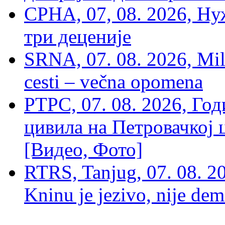
СРНА, 07, 08. 2026, Ну
три деценије
SRNA, 07. 08. 2026, Mil
cesti – večna opomena
РТРС, 07. 08. 2026, Г
цивила на Петровачкој ц
[Видео, Фото]
RTRS, Tanjug, 07. 08. 2
Kninu je jezivo, nije dem