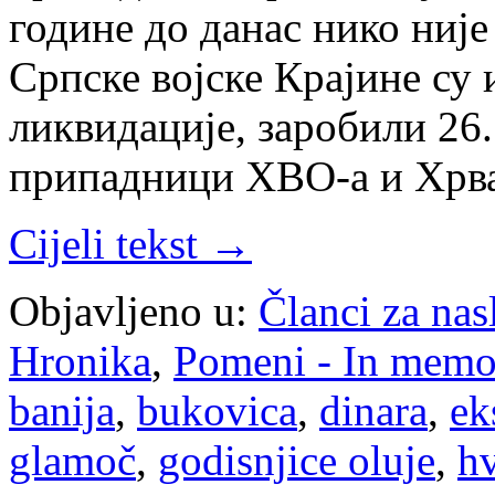
године до данас нико ниј
Српске војске Крајине су 
ликвидације, заробили 26.
припадници ХВО-а и Хрват
Cijeli tekst →
Objavljeno u:
Članci za na
Hronika
,
Pomeni - In mem
banija
,
bukovica
,
dinara
,
ek
glamoč
,
godisnjice oluje
,
h