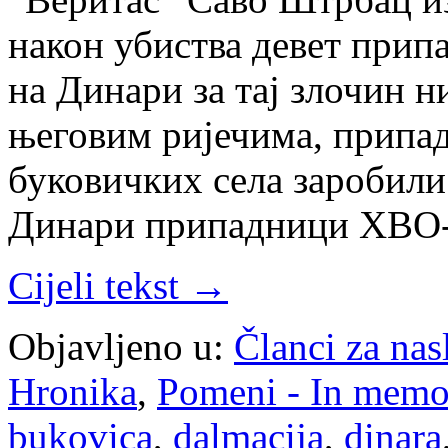
након убиства девет прип
на Динари за тај злочин н
његовим ријечима, припад
буковичких села заробили 
Динари припадници ХВО-а
Cijeli tekst →
Objavljeno u:
Članci za na
Hronika
,
Pomeni - In mem
bukovica
,
dalmacija
,
dinara