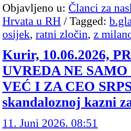
Objavljeno u:
Članci za na
Hrvata u RH
/
Tagged:
b.gl
osijek
,
ratni zločin
,
z milan
Kurir, 10.06.2026,
UVREDA NE SAMO 
VEĆ I ZA CEO SRPSK
skandaloznoj kazni z
11. Juni 2026. 08:51