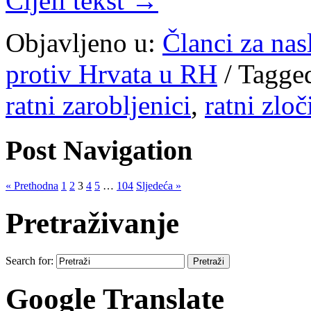
Cijeli tekst →
Objavljeno u:
Članci za na
protiv Hrvata u RH
/
Tagge
ratni zarobljenici
,
ratni zloč
Post Navigation
« Prethodna
1
2
3
4
5
…
104
Sljedeća »
Pretraživanje
Search for:
Google Translate