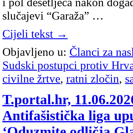
i pol desetljeća nakon doga
slučajevi “Garaža” …
Cijeli tekst →
Objavljeno u:
Članci za na
Sudski postupci protiv Hrv
civilne žrtve
,
ratni zločin
,
s
T.portal.hr, 11.06.20
Antifašistička liga up
‘Oduzmite odličja Gl