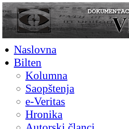
Naslovna
Bilten
Kolumna
Saopštenja
e-Veritas
Hronika
Autorski članci