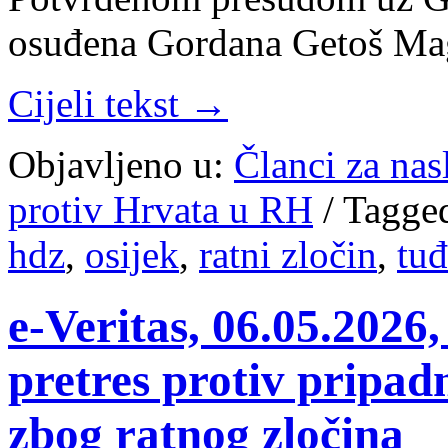
osuđena Gordana Getoš Ma
Cijeli tekst →
Objavljeno u:
Članci za na
protiv Hrvata u RH
/
Tagge
hdz
,
osijek
,
ratni zločin
,
tu
e-Veritas, 06.05.2026
pretres protiv pripa
zbog ratnog zločina