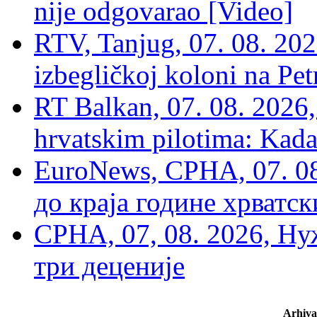
nije odgovarao [Video]
RTV, Tanjug, 07. 08. 2026
izbegličkoj koloni na Pet
RT Balkan, 07. 08. 2026,
hrvatskim pilotima: Kada
EuroNews, СРНА, 07. 0
до краја године хрватс
СРНА, 07, 08. 2026, Ну
три деценије
Arhiva