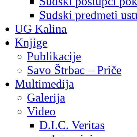
Sudski postupci pokr
Sudski predmeti ustu
UG Kalina
Knjige
Publikacije
Savo Štrbac – Priče
Multimedija
Galerija
Video
D.I.C. Veritas