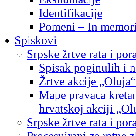
Identifikacije
Pomeni – In memor
Spiskovi
Srpske žrtve rata i po
Spisak poginulih i n
Žrtve akcije „Oluja“
Mape pravaca kretan
hrvatskoj akciji „Ol
Srpske žrtve rata i p
Procesuirani za ratne 