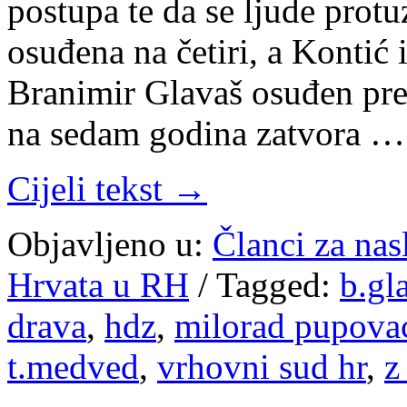
postupa te da se ljude protu
osuđena na četiri, a Kontić 
Branimir Glavaš osuđen pr
na sedam godina zatvora …
Cijeli tekst →
Objavljeno u:
Članci za na
Hrvata u RH
/
Tagged:
b.gl
drava
,
hdz
,
milorad pupova
t.medved
,
vrhovni sud hr
,
z