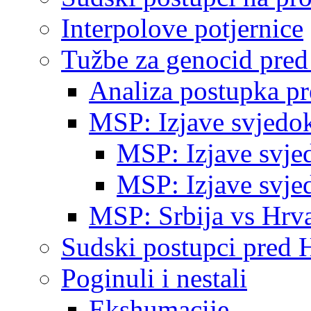
Interpolove potjernice
Tužbe za genocid pre
Analiza postupka p
MSP: Izjave svjedo
MSP: Izjave svje
MSP: Izjave svje
MSP: Srbija vs Hrva
Sudski postupci pred 
Poginuli i nestali
Ekshumacije