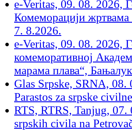
e-Veritas, 09. 08. 2026
Комеморацији жртвама ’
7. 8.2026.
e-Veritas, 09. 08. 2026
комеморативној Академи
марама плава“, Бањалука
Glas Srpske, SRNA, 08. 0
Parastos za srpske civilne
RTS, RTRS, Tanjug, 07. 0
srpskih civila na Petrovač