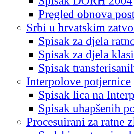
Spisak DORH 2004
Pregled obnova pos
Srbi u hrvatskim zatv
Spisak za djela ratn
Spisak za djela klas
Spisak transferisani
Interpolove potjernice
Spisak lica na Inte
Spisak uhapšenih po
Procesuirani za ratne z