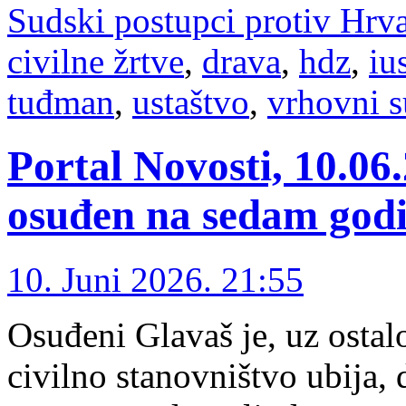
Sudski postupci protiv Hrv
civilne žrtve
,
drava
,
hdz
,
iu
tuđman
,
ustaštvo
,
vrhovni s
Portal Novosti, 10.0
osuđen na sedam godi
10. Juni 2026. 21:55
Osuđeni Glavaš je, uz ostal
civilno stanovništvo ubija,