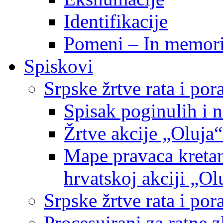
Identifikacije
Pomeni – In memor
Spiskovi
Srpske žrtve rata i po
Spisak poginulih i n
Žrtve akcije „Oluja“
Mape pravaca kretan
hrvatskoj akciji „Ol
Srpske žrtve rata i p
Procesuirani za ratne 