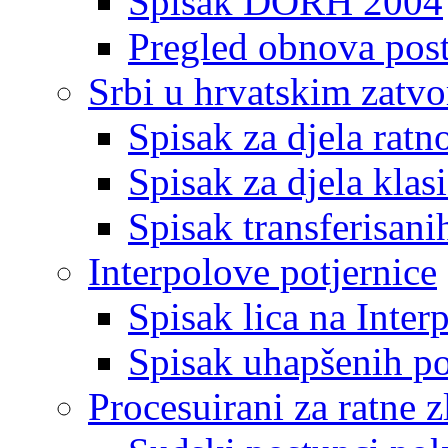
Spisak DORH 2004
Pregled obnova pos
Srbi u hrvatskim zatv
Spisak za djela ratn
Spisak za djela klas
Spisak transferisani
Interpolove potjernice
Spisak lica na Inte
Spisak uhapšenih po
Procesuirani za ratne z