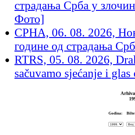
страдања Срба у злочин
Фото]
СРНА, 06. 08. 2026, Н
године од страдања Срб
RTRS, 05. 08. 2026, Drak
sačuvamo sjećanje i glas
Arhiva
19
Bilte
Godina: