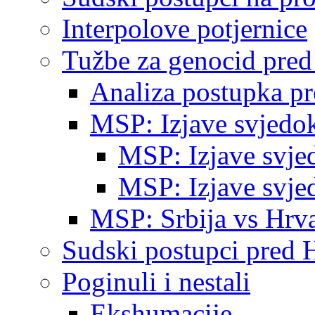
Interpolove potjernice
Tužbe za genocid pre
Analiza postupka p
MSP: Izjave svjedo
MSP: Izjave svje
MSP: Izjave svje
MSP: Srbija vs Hrva
Sudski postupci pred 
Poginuli i nestali
Ekshumacije