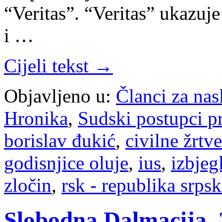
“Veritas”. “Veritas” ukazuj
i …
Cijeli tekst →
Objavljeno u:
Članci za na
Hronika
,
Sudski postupci p
borislav đukić
,
civilne žrtve
godisnjice oluje
,
ius
,
izbjeg
zločin
,
rsk - republika srpsk
Slobodna Dalmacija, 