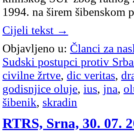
1994. na širem šibenskom 
Cijeli tekst →
Objavljeno u:
Članci za na
Sudski postupci protiv Srb
civilne žrtve
,
dic veritas
,
dr
godisnjice oluje
,
ius
,
jna
,
ol
šibenik
,
skradin
RTRS, Srna, 30. 07. 