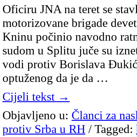
Oficiru JNA na teret se stav
motorizovane brigade deve
Kninu počinio navodno ratn
sudom u Splitu juče su izne
vodi protiv Borislava Đuki
optuženog da je da …
Cijeli tekst →
Objavljeno u:
Članci za na
protiv Srba u RH
/
Tagged: