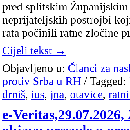
pred splitskim Županijskim
neprijateljskih postrojbi k
rata počinili ratne zločine 
Cijeli tekst →
Objavljeno u:
Članci za na
protiv Srba u RH
/
Tagged:
drniš
,
ius
,
jna
,
otavice
,
ratn
e-Veritas,29.07.2026, 