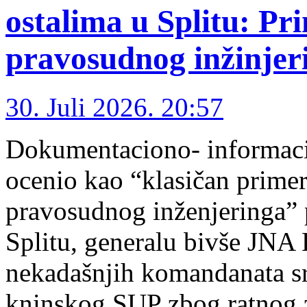
ostalima u Splitu: Pr
pravosudnog inžinjer
30. Juli 2026. 20:57
Dokumentaciono- informacio
ocenio kao “klasičan primer
pravosudnog inženjeringa”
Splitu, generalu bivše JNA 
nekadašnjih komandanata sr
kninskog SUP zbog ratnog z