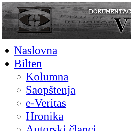
Naslovna
Bilten
Kolumna
Saopštenja
e-Veritas
Hronika
Autorski članci