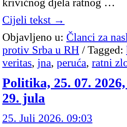
krivičnog djela ratnog …
Cijeli tekst →
Objavljeno u:
Članci za na
protiv Srba u RH
/
Tagged:
veritas
,
jna
,
peruća
,
ratni zl
Politika, 25. 07. 202
29. jula
25. Juli 2026. 09:03