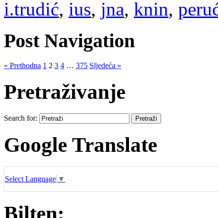
i.trudić
,
ius
,
jna
,
knin
,
peru
Post Navigation
« Prethodna
1
2
3
4
…
375
Sljedeća »
Pretraživanje
Search for:
Google Translate
Select Language
▼
Bilten: