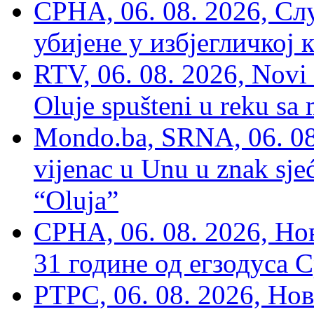
СРНА, 06. 08. 2026, Сл
убијене у избјегличкој 
RTV, 06. 08. 2026, Novi 
Oluje spušteni u reku sa
Mondo.ba, SRNA, 06. 08
vijenac u Unu u znak sjeć
“Oluja”
СРНА, 06. 08. 2026, Н
31 године од егзодуса С
РТРС, 06. 08. 2026, Нов