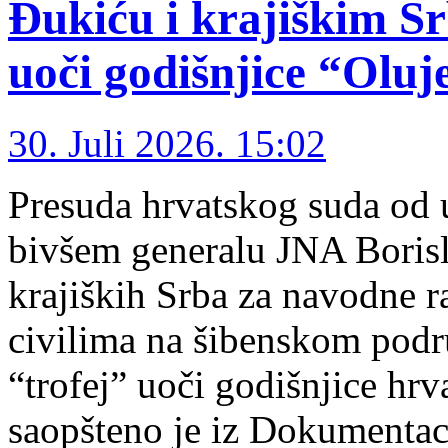
Đukiću i krajiškim S
uoči godišnjice “Oluj
30. Juli 2026. 15:02
Presuda hrvatskog suda od 
bivšem generalu ЈNA Borisla
krajiških Srba za navodne r
civilima na šibenskom podr
“trofej” uoči godišnjice hrv
saopšteno je iz Dokumentac