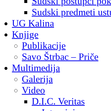
Sudski postupci pokr
Sudski predmeti ustu
UG Kalina
Knjige
Publikacije
Savo Štrbac – Priče
Multimedija
Galerija
Video
D.I.C. Veritas