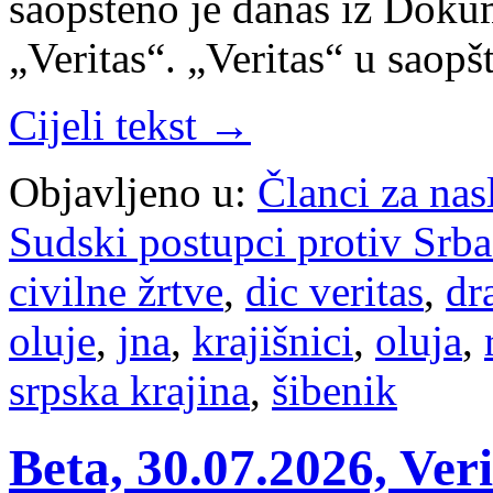
saopšteno je danas iz Doku
„Veritas“. „Veritas“ u saop
Cijeli tekst →
Objavljeno u:
Članci za na
Sudski postupci protiv Srb
civilne žrtve
,
dic veritas
,
dr
oluje
,
jna
,
krajišnici
,
oluja
,
srpska krajina
,
šibenik
Beta, 30.07.2026, Veri