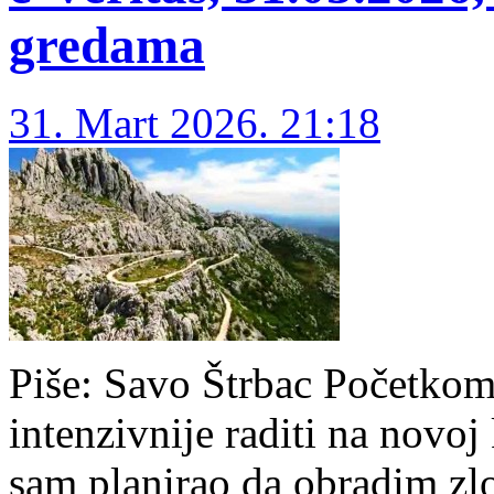
gredama
31. Mart 2026. 21:18
Piše: Savo Štrbac Početko
intenzivnije raditi na novoj 
sam planirao da obradim zlo