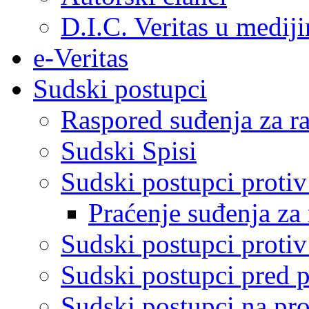
D.I.C. Veritas u medij
e-Veritas
Sudski postupci
Raspored suđenja za ra
Sudski Spisi
Sudski postupci proti
Praćenje suđenja za 
Sudski postupci proti
Sudski postupci pred 
Sudski postupci na pro