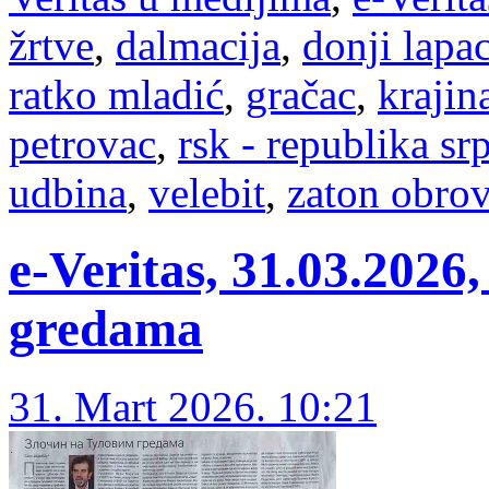
žrtve
,
dalmacija
,
donji lapa
ratko mladić
,
gračac
,
krajin
petrovac
,
rsk - republika sr
udbina
,
velebit
,
zaton obro
е-Veritas, 31.03.2026
gredama
31. Mart 2026. 10:21