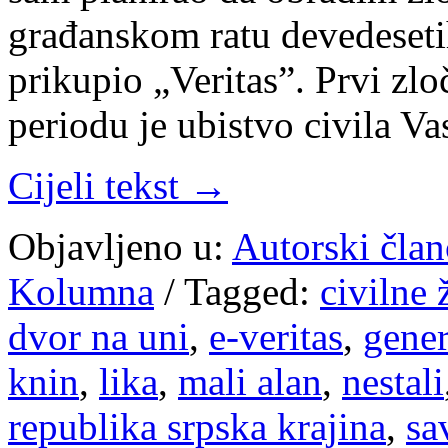
građanskom ratu devedeseti
prikupio „Veritas”. Prvi zlo
periodu je ubistvo civila V
Cijeli tekst →
Objavljeno u:
Autorski član
Kolumna
/
Tagged:
civilne 
dvor na uni
,
e-veritas
,
gener
knin
,
lika
,
mali alan
,
nestali
republika srpska krajina
,
sa