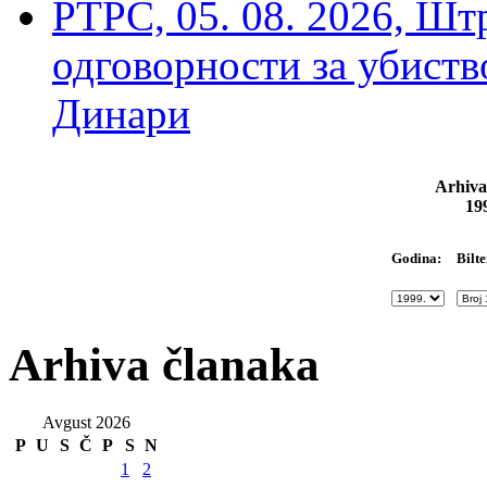
РТРС, 05. 08. 2026, Шт
одговорности за убиств
Динари
Arhiva
19
Bilte
Godina:
Arhiva članaka
Avgust 2026
P
U
S
Č
P
S
N
1
2