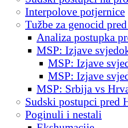
Interpolove potjernice
Tužbe za genocid pre
Analiza postupka p
MSP: Izjave svjedo
MSP: Izjave svje
MSP: Izjave svje
MSP: Srbija vs Hrva
Sudski postupci pred 
Poginuli i nestali
Ekshumacije