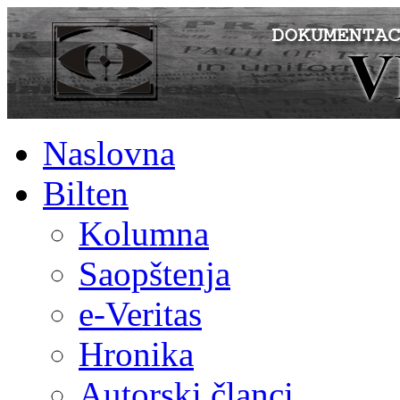
Naslovna
Bilten
Kolumna
Saopštenja
e-Veritas
Hronika
Autorski članci