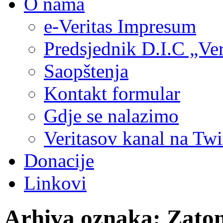
O nama
e-Veritas Impresum
Predsjednik D.I.C „Ver
Saopštenja
Kontakt formular
Gdje se nalazimo
Veritasov kanal na Twi
Donacije
Linkovi
Arhiva oznaka:
Zato