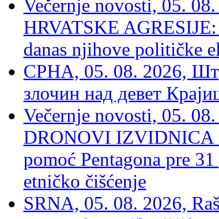
Večernje novosti, 05. 
HRVATSKE AGRESIJE: Hte
danas njihove političke e
СРНА, 05. 08. 2026, Шт
злочин над девет Крај
Večernje novosti, 05.
DRONOVI IZVIDNICA ZA
pomoć Pentagona pre 31
etničko čišćenje
SRNA, 05. 08. 2026, Rašk