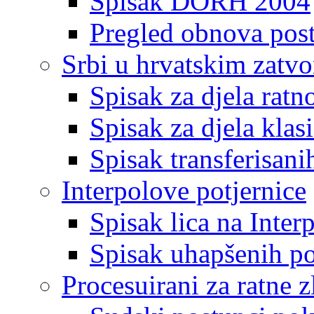
Spisak DORH 2004
Pregled obnova pos
Srbi u hrvatskim zatv
Spisak za djela ratn
Spisak za djela klas
Spisak transferisani
Interpolove potjernice
Spisak lica na Inte
Spisak uhapšenih po
Procesuirani za ratne z