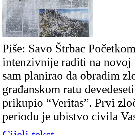
Piše: Savo Štrbac Početko
intenzivnije raditi na novoj 
sam planirao da obradim zlo
građanskom ratu devedeseti
prikupio “Veritas”. Prvi zlo
periodu je ubistvo civila V
Cijeli tekst →