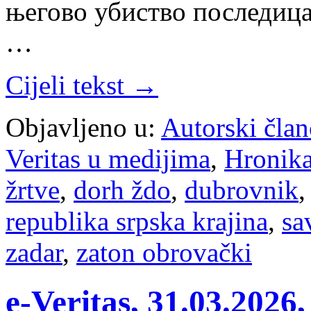
његово убиство последица
…
Cijeli tekst →
Objavljeno u:
Autorski član
Veritas u medijima
,
Hronik
žrtve
,
dorh ždo
,
dubrovnik
republika srpska krajina
,
sa
zadar
,
zaton obrovački
e-Veritas, 31.03.2026