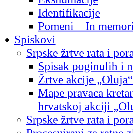
Identifikacije
Pomeni – In memor
Spiskovi
Srpske žrtve rata i po
Spisak poginulih i n
Žrtve akcije „Oluja“
Mape pravaca kretan
hrvatskoj akciji „Ol
Srpske žrtve rata i p
Procesuirani za ratne 