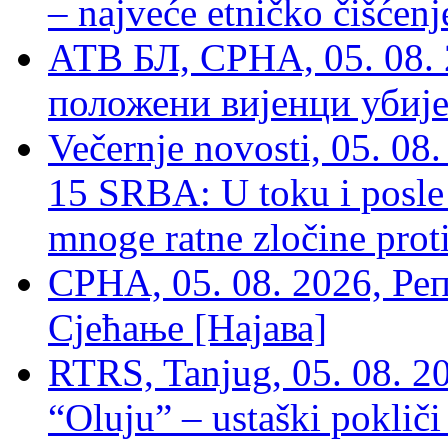
– najveće etničko čišćen
АТВ БЛ, СРНА, 05. 08. 
положени вијенци убиј
Večernje novosti, 05. 
15 SRBA: U toku i posle 
mnoge ratne zločine proti
СРНА, 05. 08. 2026, Ре
Сјећање [Најава]
RTRS, Tanjug, 05. 08. 20
“Oluju” – ustaški poklič