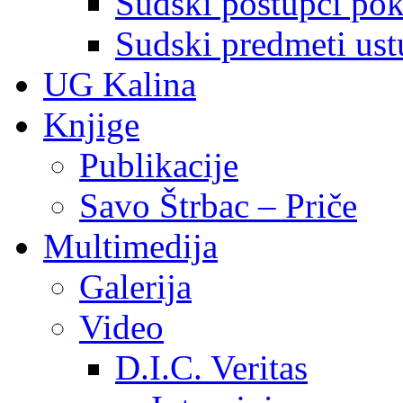
Sudski postupci pokr
Sudski predmeti ustu
UG Kalina
Knjige
Publikacije
Savo Štrbac – Priče
Multimedija
Galerija
Video
D.I.C. Veritas