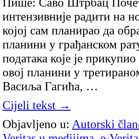
Пише: Саво Штрбац Почет
интензивније радити на н
којој сам планирао да об
планини у грађанском рат
података које је прикупио
овој планини у третирано
Васиља Гагића, …
Cijeli tekst →
Objavljeno u:
Autorski član
Veritas u medijima
,
e-Verita