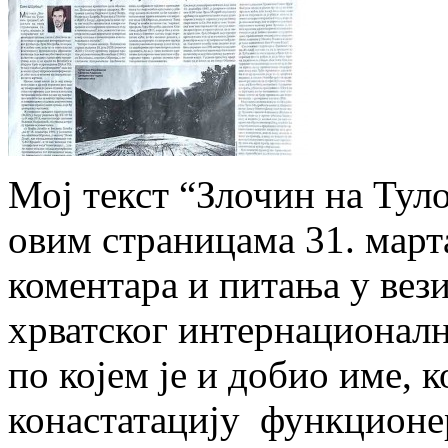
Мој текст “Злочин на Тул
овим страницама 31. март
коментара и питања у вези
хрватског интернационал
по којем је и добио име, к
конастатацију функционер