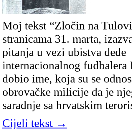
Moj tekst “Zločin na Tulov
stranicama 31. marta, izazv
pitanja u vezi ubistva ded
internacionalnog fudbalera
dobio ime, koja su se odnos
obrovačke milicije da je nj
saradnje sa hrvatskim teror
Cijeli tekst →