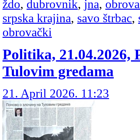
ždo
,
dubrovnik
,
jna
,
obrova
srpska krajina
,
savo štrbac
,
obrovački
Politika, 21.04.2026,
Tulovim gredama
21. April 2026. 11:23