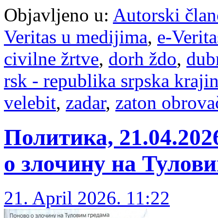
Objavljeno u:
Autorski član
Veritas u medijima
,
e-Verita
civilne žrtve
,
dorh ždo
,
dub
rsk - republika srpska kraji
velebit
,
zadar
,
zaton obrova
Политика, 21.04.20
о злочину на Тулов
21. April 2026. 11:22