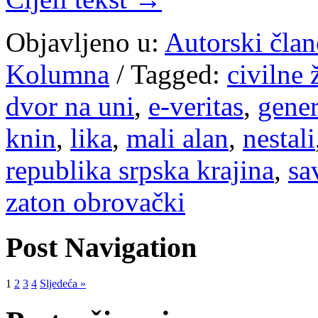
Objavljeno u:
Autorski član
Kolumna
/
Tagged:
civilne 
dvor na uni
,
e-veritas
,
gener
knin
,
lika
,
mali alan
,
nestali
republika srpska krajina
,
sa
zaton obrovački
Post Navigation
1
2
3
4
Sljedeća »