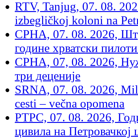
RTV, Tanjug, 07. 08. 2026
izbegličkoj koloni na Pet
СРНА, 07. 08. 2026, Шт
године хрватски пилоти
СРНА, 07, 08. 2026, Ну
три деценије
SRNA, 07. 08. 2026, Mil
cesti – večna opomena
РТРС, 07. 08. 2026, Г
цивила на Петровачкој ц