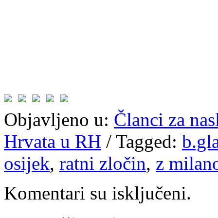
Objavljeno u:
Članci za na
Hrvata u RH
/
Tagged:
b.gl
osijek
,
ratni zločin
,
z milan
Komentari su isključeni.