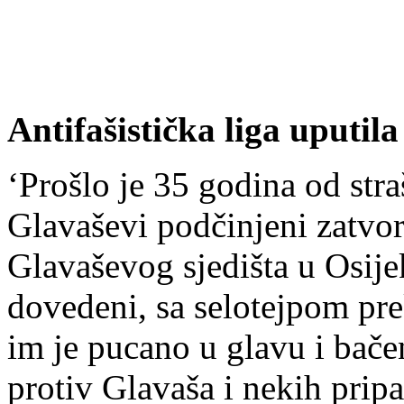
Antifašistička liga uputil
‘Prošlo je 35 godina od str
Glavaševi podčinjeni zatvori
Glavaševog sjedišta u Osijek
dovedeni, sa selotejpom pre
im je pucano u glavu i bače
protiv Glavaša i nekih prip