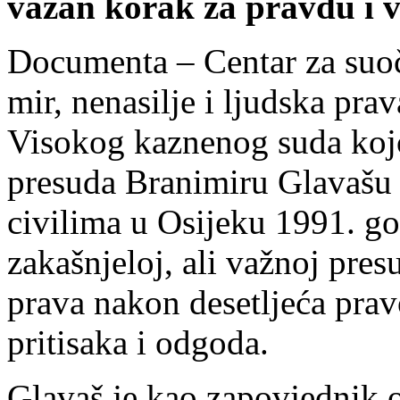
važan korak za pravdu i 
Documenta – Centar za suoč
mir, nenasilje i ljudska pra
Visokog kaznenog suda koj
presuda Branimiru Glavašu 
civilima u Osijeku 1991. god
zakašnjeloj, ali važnoj pres
prava nakon desetljeća prav
pritisaka i odgoda.
Glavaš je kao zapovjednik 