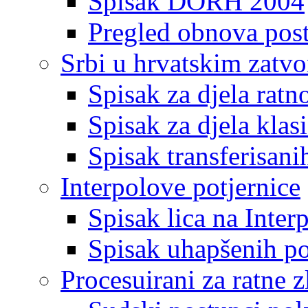
Spisak DORH 2004
Pregled obnova pos
Srbi u hrvatskim zatv
Spisak za djela ratn
Spisak za djela klas
Spisak transferisani
Interpolove potjernice
Spisak lica na Inte
Spisak uhapšenih po
Procesuirani za ratne z