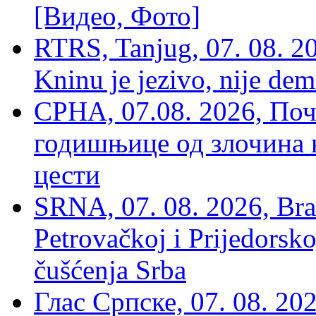
[Видео, Фото]
RTRS, Tanjug, 07. 08. 2
Kninu je jezivo, nije dem
СРНА, 07.08. 2026, По
годишњице од злочина 
цести
SRNA, 07. 08. 2026, Brat
Petrovačkoj i Prijedorsko
čušćenja Srba
Глас Српске, 07. 08. 2