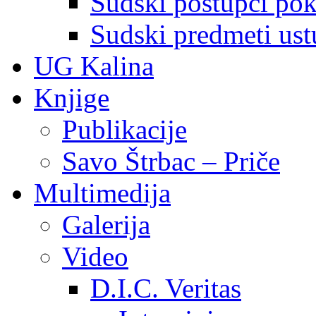
Sudski postupci pokr
Sudski predmeti ustu
UG Kalina
Knjige
Publikacije
Savo Štrbac – Priče
Multimedija
Galerija
Video
D.I.C. Veritas