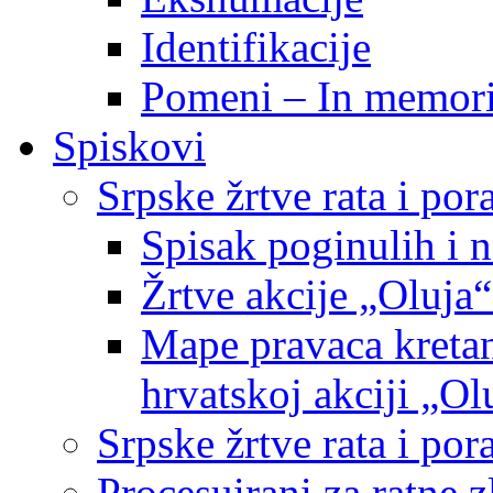
Identifikacije
Pomeni – In memor
Spiskovi
Srpske žrtve rata i po
Spisak poginulih i n
Žrtve akcije „Oluja“
Mape pravaca kretan
hrvatskoj akciji „Ol
Srpske žrtve rata i p
Procesuirani za ratne 