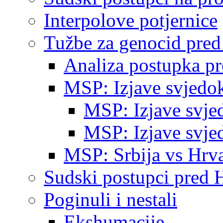
Interpolove potjernice
Tužbe za genocid pre
Analiza postupka p
MSP: Izjave svjedo
MSP: Izjave svje
MSP: Izjave svje
MSP: Srbija vs Hrva
Sudski postupci pred 
Poginuli i nestali
Ekshumacije