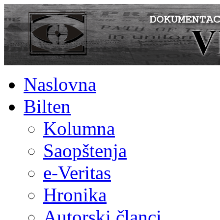
Naslovna
Bilten
Kolumna
Saopštenja
e-Veritas
Hronika
Autorski članci