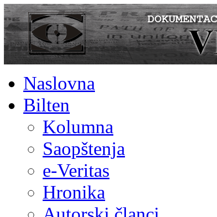
Naslovna
Bilten
Kolumna
Saopštenja
e-Veritas
Hronika
Autorski članci