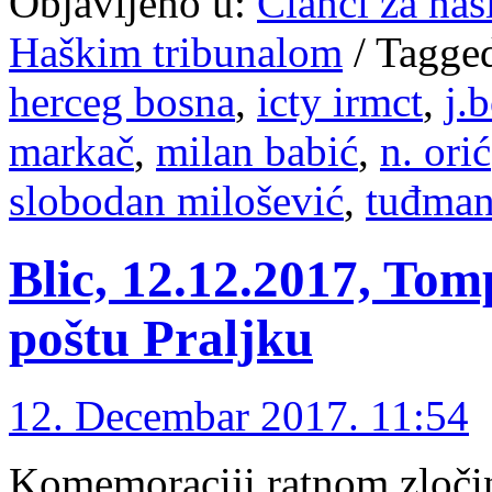
Objavljeno u:
Članci za na
Haškim tribunalom
/
Tagge
herceg bosna
,
icty irmct
,
j.
markač
,
milan babić
,
n. orić
slobodan milošević
,
tuđma
Blic, 12.12.2017, To
poštu Praljku
12. Decembar 2017. 11:54
Komemoraciji ratnom zločin