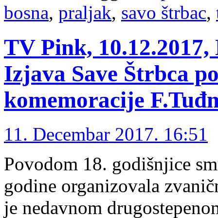
bosna
,
praljak
,
savo štrbac
,
TV Pink, 10.12.2017,
Izjava Save Štrbca p
komemoracije F.Tuđ
11. Decembar 2017. 16:51
Povodom 18. godišnjice smr
godine organizovala zvani
je nedavnom drugostepenom