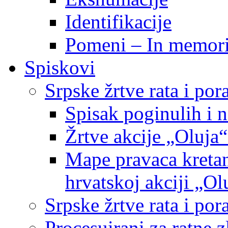
Identifikacije
Pomeni – In memor
Spiskovi
Srpske žrtve rata i po
Spisak poginulih i n
Žrtve akcije „Oluja“
Mape pravaca kretan
hrvatskoj akciji „Ol
Srpske žrtve rata i p
Procesuirani za ratne 