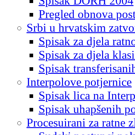
Spisak DORH 2004
Pregled obnova pos
Srbi u hrvatskim zatv
Spisak za djela ratn
Spisak za djela klas
Spisak transferisani
Interpolove potjernice
Spisak lica na Inte
Spisak uhapšenih po
Procesuirani za ratne z