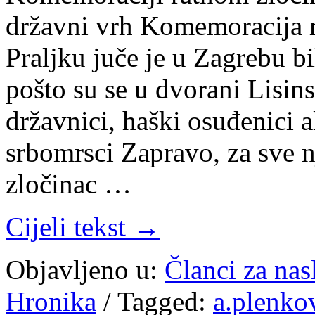
državni vrh Komemoracija 
Praljku juče je u Zagrebu b
pošto su se u dvorani Lisinsk
državnici, haški osuđenici a
srbomrsci Zapravo, za sve n
zločinac …
Cijeli tekst →
Objavljeno u:
Članci za na
Hronika
/
Tagged:
a.plenko