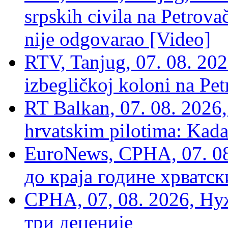
srpskih civila na Petrovač
nije odgovarao [Video]
RTV, Tanjug, 07. 08. 2026
izbegličkoj koloni na Pet
RT Balkan, 07. 08. 2026,
hrvatskim pilotima: Kada
EuroNews, СРНА, 07. 0
до краја године хрватс
СРНА, 07, 08. 2026, Ну
три деценије