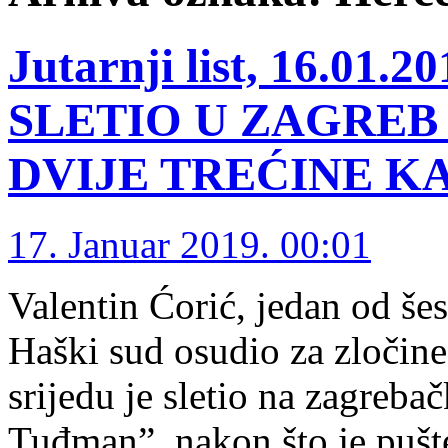
Jutarnji list, 16.0
SLETIO U ZAGRE
DVIJE TREĆINE K
17. Januar 2019. 00:01
Valentin Ćorić, jedan od šes
Haški sud osudio za zločin
srijedu je sletio na zagreba
Tuđman”, nakon što je pušte