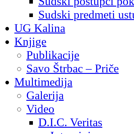
Sudski postupci pokr
Sudski predmeti ustu
UG Kalina
Knjige
Publikacije
Savo Štrbac – Priče
Multimedija
Galerija
Video
D.I.C. Veritas