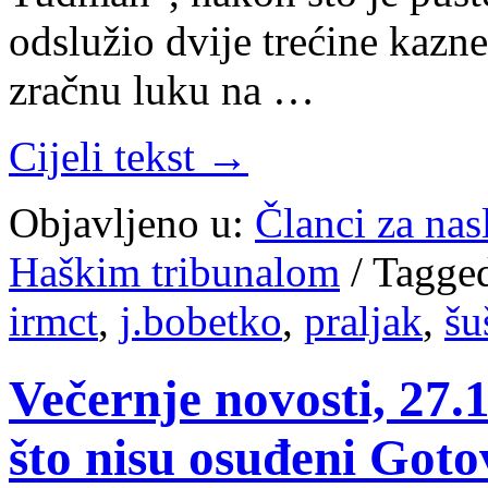
odslužio dvije trećine kazne
zračnu luku na …
Cijeli tekst →
Objavljeno u:
Članci za na
Haškim tribunalom
/
Tagge
irmct
,
j.bobetko
,
praljak
,
šu
Večernje novosti, 27
što nisu osuđeni Goto