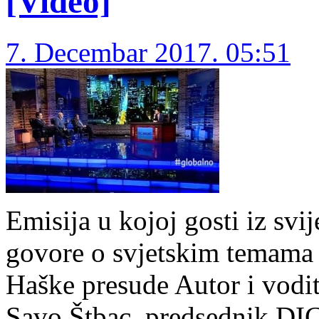
[Video]
7. Decembar 2017. 05:51
Emisija u kojoj gosti iz svi
govore o svjetskim temama 
Haške presude Autor i vodi
Savo Štbac, predsednik DIC