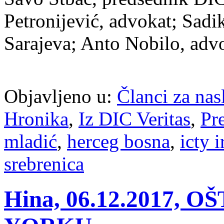
Petronijević, advokat; Sadi
Sarajeva; Anto Nobilo, adv
Objavljeno u:
Članci za na
Hronika
,
Iz DIC Veritas
,
Pr
mladić
,
herceg bosna
,
icty 
srebrenica
Hina, 06.12.2017,