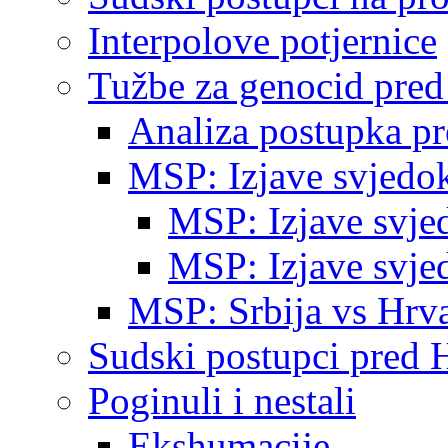
Interpolove potjernice
Tužbe za genocid pre
Analiza postupka p
MSP: Izjave svjedo
MSP: Izjave svje
MSP: Izjave svje
MSP: Srbija vs Hrva
Sudski postupci pred 
Poginuli i nestali
Ekshumacije