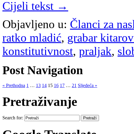
Cijeli tekst →
Objavljeno u:
Članci za na
ratko mladić
,
grabar kitarov
konstitutivnost
,
praljak
,
slo
Post Navigation
« Prethodna
1
…
13
14
15
16
17
…
21
Sljedeća »
Pretraživanje
Search for: