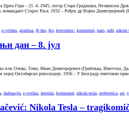
 Црна Гора – 21. 4. 1945, логор Стара Градишка, Независна Држ
у, командант Старог Раса. 1932 – Рођен др Војин Димитријевић (
,
e-veritas
,
gradusa
,
jb tito
,
jkv
,
kerestinec
,
komunisti
,
nato
,
ndh
,
nikola 
њи дан – 8. јул
или Олеко, Томо, Иван Димитријевич (Грабовац, Имотски, Далмац
а и херој Октобарске револуције. 1956 – У Београду емитован п
a
,
dalmacija
,
e-veritas
,
imotski
,
komunisti
,
nikola tesla
,
srebrenica
,
un
,
v
Bačević: Nikola Tesla – tragikomi