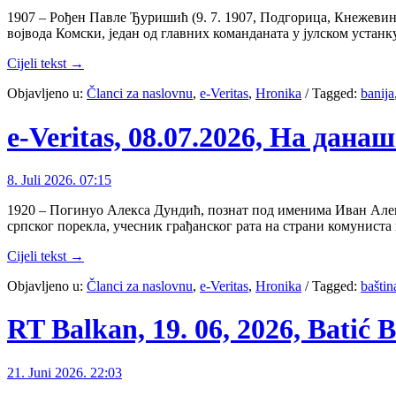
1907 – Рођен Павле Ђуришић (9. 7. 1907, Подгорица, Кнежевина
војвода Комски, један од главних команданата у јулском устанк
Cijeli tekst →
Objavljeno u:
Članci za naslovnu
,
e-Veritas
,
Hronika
/
Tagged:
banija
e-Veritas, 08.07.2026, На данаш
8. Juli 2026. 07:15
1920 – Погинуо Алекса Дундић, познат под именима Иван Алеко 
српског порекла, учесник грађанског рата на страни комунист
Cijeli tekst →
Objavljeno u:
Članci za naslovnu
,
e-Veritas
,
Hronika
/
Tagged:
baštin
RT Balkan, 19. 06, 2026, Batić 
21. Juni 2026. 22:03