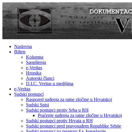
Naslovna
Bilten
Kolumna
Saopštenja
e-Veritas
Hronika
Autorski članci
D.I.C. Veritas u medijima
e-Veritas
Sudski postupci
Raspored suđenja za ratne zločine u Hrvatskoj
Sudski Spisi
Sudski postupci protiv Srba u RH
Praćenje suđenja za ratne zločine u Hrvatskoj
Sudski postupci protiv Hrvata u RH
Sudski postupci pred pravosuđem Republike Srbije
Sudski postupci na prostoru Ex Jugoslavije