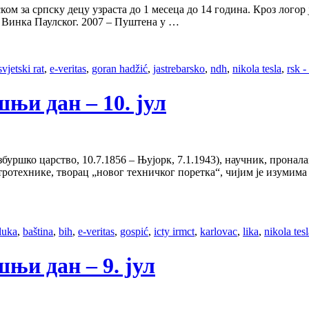
м за српску децу узраста до 1 месеца до 14 година. Кроз логор ј
в. Винка Паулског. 2007 – Пуштена у …
svjetski rat
,
e-veritas
,
goran hadžić
,
jastrebarsko
,
ndh
,
nikola tesla
,
rsk -
ашњи дан – 10. јул
буршко царство, 10.7.1856 – Њујорк, 7.1.1943), научник, пронал
ектротехнике, творац „новог техничког поретка“, чијим је изуми
luka
,
baština
,
bih
,
e-veritas
,
gospić
,
icty irmct
,
karlovac
,
lika
,
nikola tes
ашњи дан – 9. јул