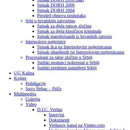
Spisak DORH 2009
Spisak DORH 2004
Pregled obnova postupaka
Srbi u hrvatskim zatvorima
Spisak za djela ratnog zločina
Spisak za djela klasičnog kriminala
Spisak transferisanih iz hrvatskih zatvora
Interpolove potjernice
Spisak lica na Interpolovim potjernicama
Spisak uhapšenih po Interpolovim potjernicama
Procesuirani za ratne zločine u Srbiji
Sudski postupci pokrenuti u Srbiji
Sudski predmeti ustupljeni Srbiji
UG Kalina
Knjige
Publikacije
Savo Štrbac – Priče
Multimedija
Galerija
Video
D.I.C. Veritas
Intervjui
Dokumenti
Veritasov kanal na Vimeo.com