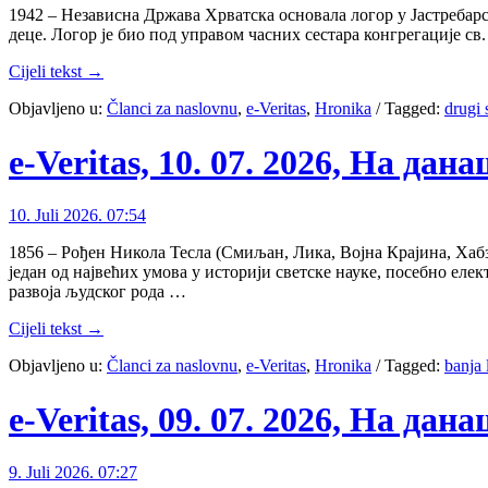
1942 – Независна Држава Хрватска основала логор у Јастребарско
деце. Логор је био под управом часних сестара конгрегације с
Cijeli tekst →
Objavljeno u:
Članci za naslovnu
,
e-Veritas
,
Hronika
/
Tagged:
drugi 
e-Veritas, 10. 07. 2026, На дан
10. Juli 2026. 07:54
1856 – Рођен Никола Тесла (Смиљан, Лика, Војна Крајина, Хабз
један од највећих умова у историји светске науке, посебно ел
развоја људског рода …
Cijeli tekst →
Objavljeno u:
Članci za naslovnu
,
e-Veritas
,
Hronika
/
Tagged:
banja 
e-Veritas, 09. 07. 2026, На дан
9. Juli 2026. 07:27