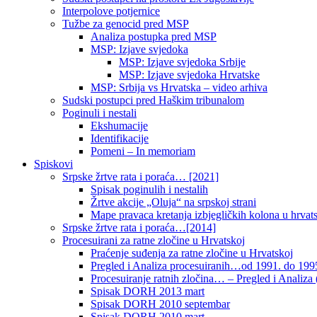
Interpolove potjernice
Tužbe za genocid pred MSP
Analiza postupka pred MSP
MSP: Izjave svjedoka
MSP: Izjave svjedoka Srbije
MSP: Izjave svjedoka Hrvatske
MSP: Srbija vs Hrvatska – video arhiva
Sudski postupci pred Haškim tribunalom
Poginuli i nestali
Ekshumacije
Identifikacije
Pomeni – In memoriam
Spiskovi
Srpske žrtve rata i poraća… [2021]
Spisak poginulih i nestalih
Žrtve akcije „Oluja“ na srpskoj strani
Mape pravaca kretanja izbjegličkih kolona u hrvats
Srpske žrtve rata i poraća…[2014]
Procesuirani za ratne zločine u Hrvatskoj
Praćenje suđenja za ratne zločine u Hrvatskoj
Pregled i Analiza procesuiranih…od 1991. do 1995
Procesuiranje ratnih zločina… – Pregled i Analiza (
Spisak DORH 2013 mart
Spisak DORH 2010 septembar
Spisak DORH 2010 mart