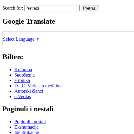
Search for:
Google Translate
Select Language
▼
Bilten:
Kolumna
Saopštenja
Hronika
D.I.C. Veritas u medijima
Autorski članci
e-Veritas
Poginuli i nestali
Poginuli i nestali
Ekshumacije
Identifikacije