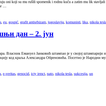
u oni koji su mu rušili spomenik i rodnu kuću a zatim mu lik stavljali n
 se …
a
,
eu
,
gospić
,
grafit antisrbizam
,
jugoslavija
,
komunisti
,
lika
,
nikola tesl
ашњи дан – 2. јун
ара. Власник Емануел Јанковић штампао је у својој штампарији 
енцију код краља Александра Обреновића. Посетио је Народни му
a
,
e-veritas
,
genocid
,
icty irmct
,
nato
,
nikola tesla
,
sukcesija
,
un