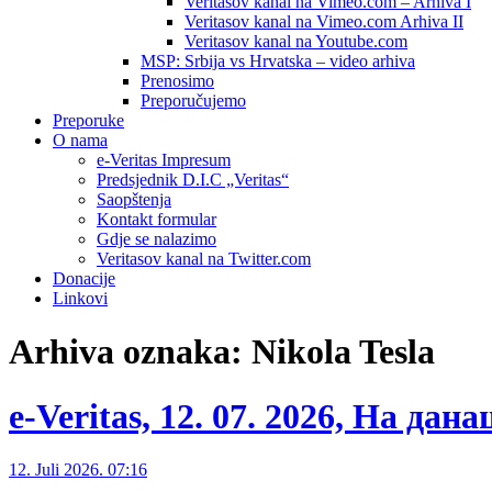
Veritasov kanal na Vimeo.com – Arhiva I
Veritasov kanal na Vimeo.com Arhiva II
Veritasov kanal na Youtube.com
MSP: Srbija vs Hrvatska – video arhiva
Prenosimo
Preporučujemo
Preporuke
O nama
e-Veritas Impresum
Predsjednik D.I.C „Veritas“
Saopštenja
Kontakt formular
Gdje se nalazimo
Veritasov kanal na Twitter.com
Donacije
Linkovi
Arhiva oznaka:
Nikola Tesla
e-Veritas, 12. 07. 2026, На дан
12. Juli 2026. 07:16