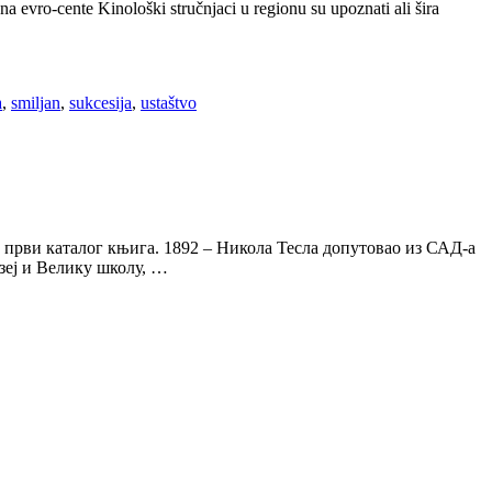
a evro-cente Kinološki stručnjaci u regionu su upoznati ali šira
a
,
smiljan
,
sukcesija
,
ustaštvo
и први каталог књига. 1892 – Никола Тесла допутовао из САД-а
зеј и Велику школу, …