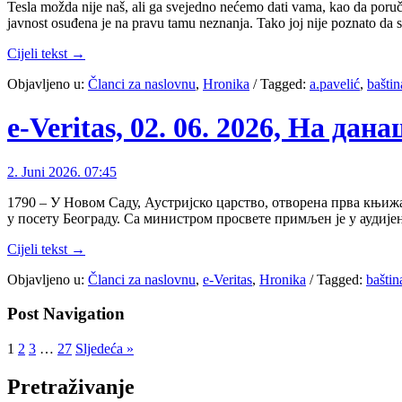
Tesla možda nije naš, ali ga svejedno nećemo dati vama, kao da poručuj
javnost osuđena je na pravu tamu neznanja. Tako joj nije poznato da
Cijeli tekst →
Objavljeno u:
Članci za naslovnu
,
Hronika
/
Tagged:
a.pavelić
,
baštin
e-Veritas, 02. 06. 2026, На дан
2. Juni 2026. 07:45
1790 – У Новом Саду, Аустријско царство, отворена прва књиж
у посету Београду. Са министром просвете примљен је у аудиј
Cijeli tekst →
Objavljeno u:
Članci za naslovnu
,
e-Veritas
,
Hronika
/
Tagged:
baštin
Post Navigation
1
2
3
…
27
Sljedeća »
Pretraživanje