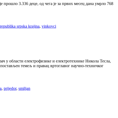
е прошло 3.336 деце, од чега је за првих месец дана умрло 768
 republika srpska krajina
,
vinkovci
азач у области електрофизике и електротехнике Никола Тесла,
ма постављен темељ и правац вртоглавог научно-техничког
la
,
prijedor
,
smiljan