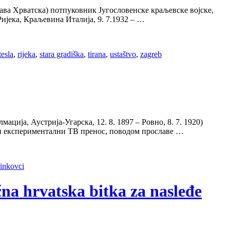
ава Хрватска) потпуковник Југословенске краљевске војске,
Ријека, Краљевина Италија, 9. 7.1932 – …
tesla
,
rijeka
,
stara gradiška
,
tirana
,
ustaštvo
,
zagreb
ија, Аустрија-Угарска, 12. 8. 1897 – Ровно, 8. 7. 1920)
рви експериментални ТВ пренос, поводом прославе …
inkovci
čna hrvatska bitka za nasleđe