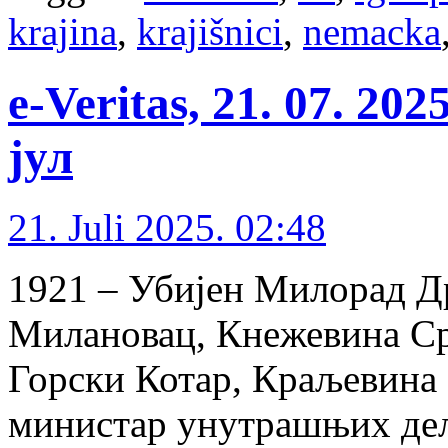
krajina
,
krajišnici
,
nemacka
e-Veritas, 21. 07. 20
јул
21. Juli 2025. 02:48
1921 – Убијен Милорад Д
Милановац, Кнежевина Срб
Горски Котар, Краљевина 
министар унутрашњих де