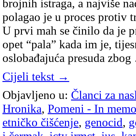
brojnih istraga, a najviše na
polagao je u proces protiv t
U prvi mah se činilo da je p
opet “pala” kada im je, tij
oslobađajuća presuda zbog
Cijeli tekst →
Objavljeno u:
Članci za na
Hronika
,
Pomeni - In mem
etničko čišćenje
,
genocid
,
g
i.čermak
,
icty irmct
,
ius
,
ka