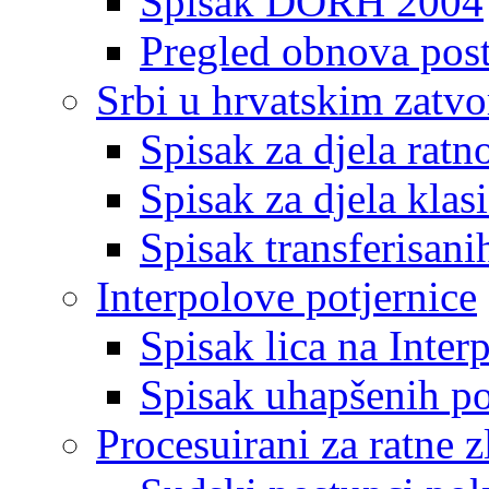
Spisak DORH 2004
Pregled obnova pos
Srbi u hrvatskim zatv
Spisak za djela ratn
Spisak za djela klas
Spisak transferisani
Interpolove potjernice
Spisak lica na Inte
Spisak uhapšenih po
Procesuirani za ratne z