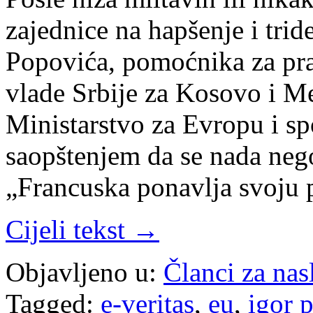
zajednice na hapšenje i tri
Popovića, pomoćnika za prav
vlade Srbije za Kosovo i Me
Ministarstvo za Evropu i s
saopštenjem da se nada ne
„Francuska ponavlja svoju
Cijeli tekst →
Objavljeno u:
Članci za na
Tagged:
e-veritas
,
eu
,
igor 