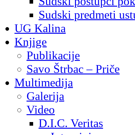
Sudski postupci pokr
Sudski predmeti ustu
UG Kalina
Knjige
Publikacije
Savo Štrbac – Priče
Multimedija
Galerija
Video
D.I.C. Veritas