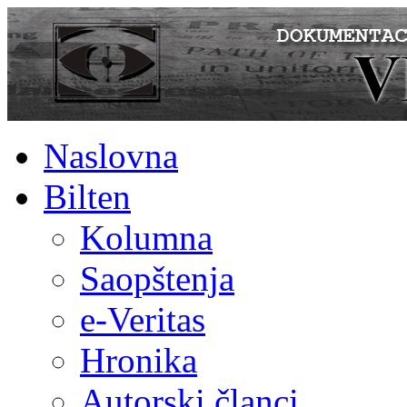
Naslovna
Bilten
Kolumna
Saopštenja
e-Veritas
Hronika
Autorski članci