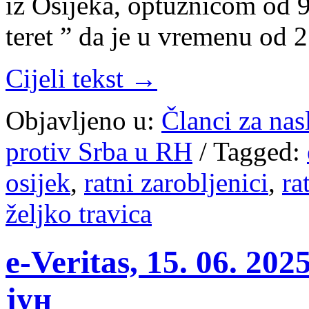
iz Osijeka, optužnicom od 
teret ” da je u vremenu od 
Cijeli tekst →
Objavljeno u:
Članci za na
protiv Srba u RH
/
Tagged:
osijek
,
ratni zarobljenici
,
ra
željko travica
e-Veritas, 15. 06. 20
јун