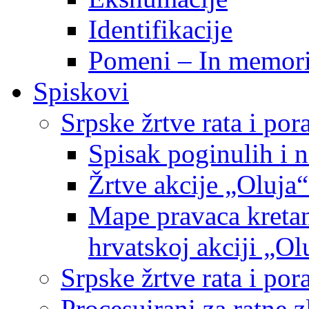
Identifikacije
Pomeni – In memor
Spiskovi
Srpske žrtve rata i po
Spisak poginulih i n
Žrtve akcije „Oluja“
Mape pravaca kretan
hrvatskoj akciji „Ol
Srpske žrtve rata i p
Procesuirani za ratne 