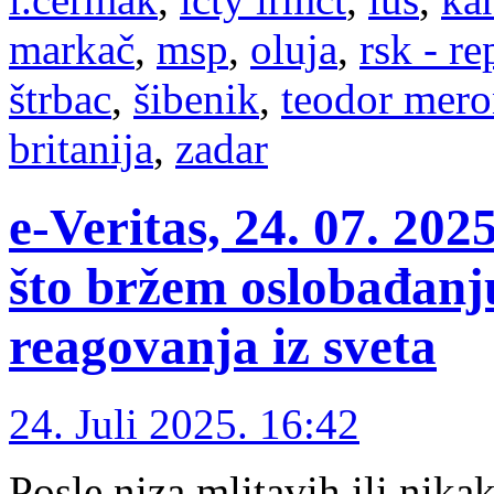
markač
,
msp
,
oluja
,
rsk - r
štrbac
,
šibenik
,
teodor mer
britanija
,
zadar
e-Veritas, 24. 07. 20
što bržem oslobađanj
reagovanja iz sveta
24. Juli 2025. 16:42
Posle niza mlitavih ili ni