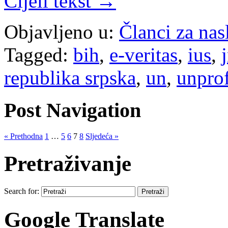
Cijeli tekst →
Objavljeno u:
Članci za na
Tagged:
bih
,
e-veritas
,
ius
,
republika srpska
,
un
,
unpro
Post Navigation
« Prethodna
1
…
5
6
7
8
Sljedeća »
Pretraživanje
Search for:
Google Translate