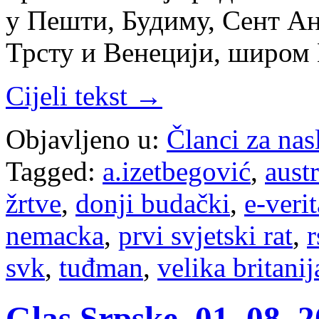
у Пешти, Будиму, Сент Ан
Трсту и Венецији, широм
Cijeli tekst →
Objavljeno u:
Članci za na
Tagged:
a.izetbegović
,
austr
žrtve
,
donji budački
,
e-verit
nemacka
,
prvi svjetski rat
,
r
svk
,
tuđman
,
velika britanij
Glas Srpske, 01. 08. 2