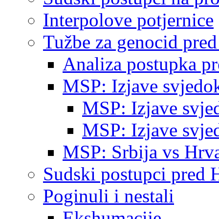
Interpolove potjernice
Tužbe za genocid pre
Analiza postupka p
MSP: Izjave svjedo
MSP: Izjave svje
MSP: Izjave svje
MSP: Srbija vs Hrva
Sudski postupci pred 
Poginuli i nestali
Ekshumacije