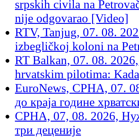
srpskih civila na Petrovač
nije odgovarao [Video]
RTV, Tanjug, 07. 08. 2026
izbegličkoj koloni na Pet
RT Balkan, 07. 08. 2026,
hrvatskim pilotima: Kada
EuroNews, СРНА, 07. 0
до краја године хрватс
СРНА, 07, 08. 2026, Ну
три деценије