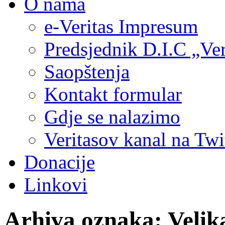
O nama
e-Veritas Impresum
Predsjednik D.I.C „Ver
Saopštenja
Kontakt formular
Gdje se nalazimo
Veritasov kanal na Twi
Donacije
Linkovi
Arhiva oznaka:
Velik