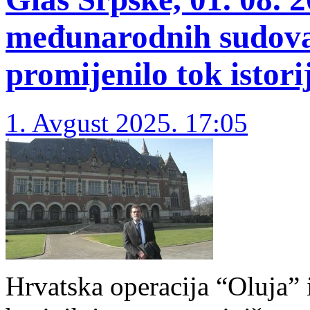
međunarodnih sudova
promijenilo tok istori
1. Avgust 2025. 17:05
Hrvatska operacija “Oluja” 