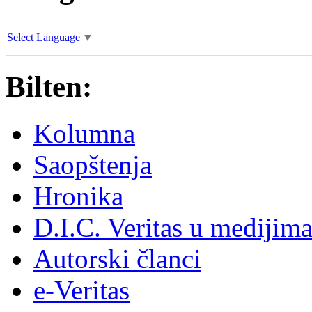
Select Language
▼
Bilten:
Kolumna
Saopštenja
Hronika
D.I.C. Veritas u medijim
Autorski članci
e-Veritas