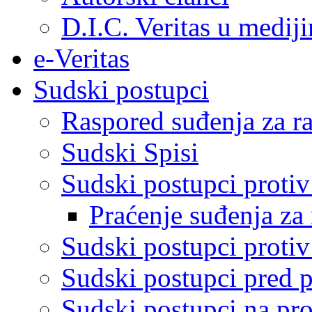
D.I.C. Veritas u medij
e-Veritas
Sudski postupci
Raspored suđenja za ra
Sudski Spisi
Sudski postupci proti
Praćenje suđenja za 
Sudski postupci proti
Sudski postupci pred 
Sudski postupci na pro