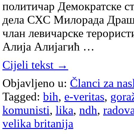
политичар Демократске с
дела СХС Милорада Драшк
члан левичарске терорист
Алија Алијагић …
Cijeli tekst →
Objavljeno u:
Članci za na
Tagged:
bih
,
e-veritas
,
gora
komunisti
,
lika
,
ndh
,
radova
velika britanija