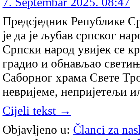
7. Septembar 2025. 08:47
Предсједник Републике С
је да је љубав српског нар
Српски народ увијек се к
градио и обнављао светињ
Саборног храма Свете Тро
невријеме, непријетељи и
Cijeli tekst →
Objavljeno u:
Članci za na