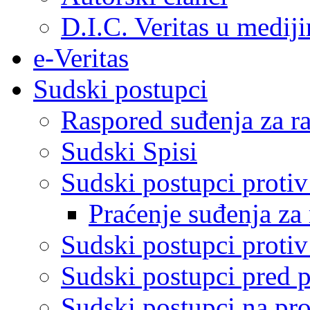
D.I.C. Veritas u medij
e-Veritas
Sudski postupci
Raspored suđenja za ra
Sudski Spisi
Sudski postupci proti
Praćenje suđenja za 
Sudski postupci proti
Sudski postupci pred 
Sudski postupci na pro