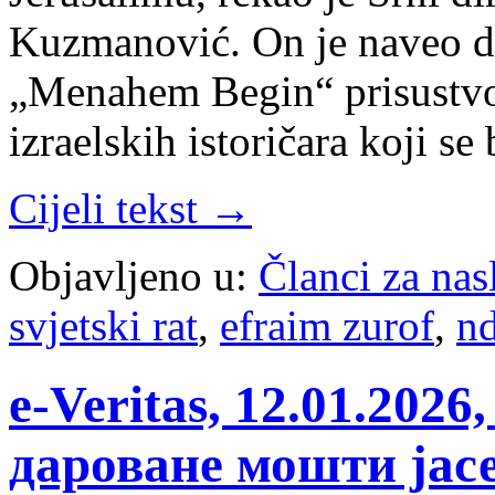
Kuzmanović. On je naveo da
„Menahem Begin“ prisustvov
izraelskih istoričara koji 
Cijeli tekst →
Objavljeno u:
Članci za na
svjetski rat
,
efraim zurof
,
n
e-Veritas, 12.01.202
дароване мошти јас