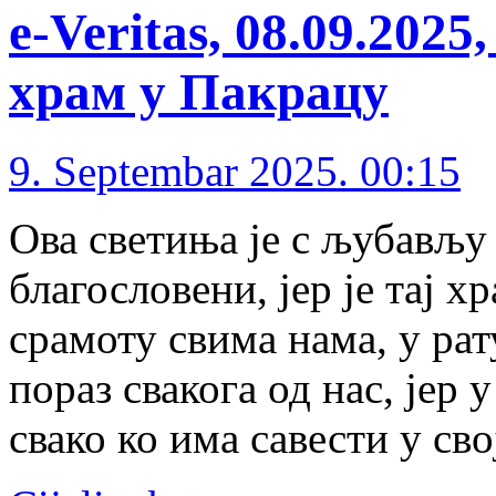
e-Veritas, 08.09.20
храм у Пакрацу
9. Septembar 2025. 00:15
Ова светиња је с љубављу
благословени, јер је тај 
срамоту свима нама, у рат
пораз свакога од нас, јер 
свако ко има савести у св