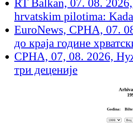
RT Balkan, 07. 08. 2026,
hrvatskim pilotima: Kada
EuroNews, СРНА, 07. 0
до краја године хрватс
СРНА, 07, 08. 2026, Ну
три деценије
Arhiva
19
Bilte
Godina: