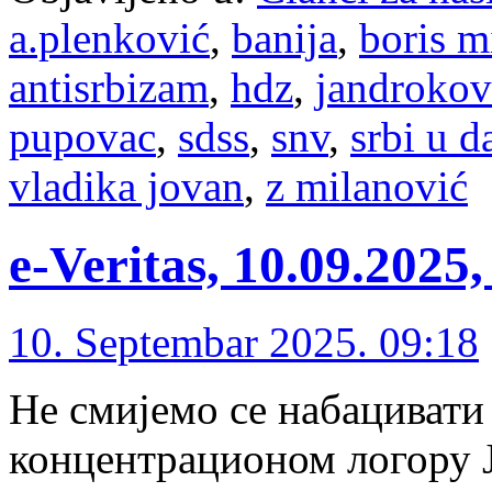
a.plenković
,
banija
,
boris m
antisrbizam
,
hdz
,
jandrokov
pupovac
,
sdss
,
snv
,
srbi u d
vladika jovan
,
z milanović
e-Veritas, 10.09.202
10. Septembar 2025. 09:18
Не смијемо се набацивати
концентрационом логору Ја