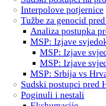
Interpolove potjernice
Tužbe za genocid pre
Analiza postupka p
MSP: Izjave svjedo
MSP: Izjave svje
MSP: Izjave svje
MSP: Srbija vs Hrva
Sudski postupci pred 
Poginuli i nestali
Ekshumacije