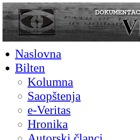
Naslovna
Bilten
Kolumna
Saopštenja
e-Veritas
Hronika
Autorski članci