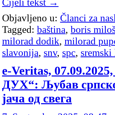
Cijeli tekst →
Objavljeno u:
Članci za na
Tagged:
baština
,
boris milo
milorad dodik
,
milorad pup
slavonija
,
snv
,
spc
,
sremski 
e-Veritas, 07.09.
ДУХ“: Љубав српско
јача од свега