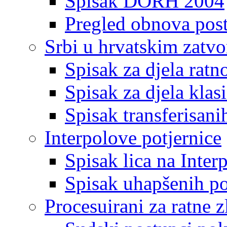
Spisak DORH 2004
Pregled obnova pos
Srbi u hrvatskim zatv
Spisak za djela ratn
Spisak za djela klas
Spisak transferisani
Interpolove potjernice
Spisak lica na Inte
Spisak uhapšenih po
Procesuirani za ratne z