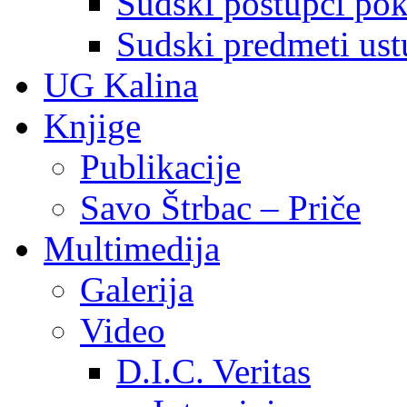
Sudski postupci pokr
Sudski predmeti ustu
UG Kalina
Knjige
Publikacije
Savo Štrbac – Priče
Multimedija
Galerija
Video
D.I.C. Veritas