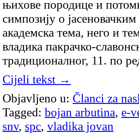
њихове породице и потомке
симпозију о јасеновачким
академска тема, него и тем
владика пакрачко-славонс
традиционалног, 11. по р
Cijeli tekst →
Objavljeno u:
Članci za na
Tagged:
bojan arbutina
,
e-v
snv
,
spc
,
vladika jovan