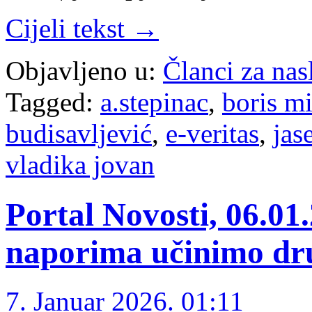
Cijeli tekst →
Objavljeno u:
Članci za na
Tagged:
a.stepinac
,
boris mi
budisavljević
,
e-veritas
,
jas
vladika jovan
Portal Novosti, 06.01
naporima učinimo dru
7. Januar 2026. 01:11