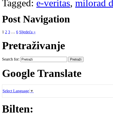
Tagged:
e-veritas
,
milorad 
Post Navigation
1
2
3
…
6
Sljedeća »
Pretraživanje
Search for:
Google Translate
Select Language
▼
Bilten: