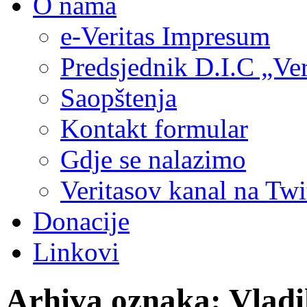
O nama
e-Veritas Impresum
Predsjednik D.I.C „Ver
Saopštenja
Kontakt formular
Gdje se nalazimo
Veritasov kanal na Twi
Donacije
Linkovi
Arhiva oznaka:
Vladi