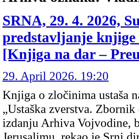
SRNA, 29. 4. 2026, S
predstavljanje knjig
[Knjiga na dar – Pre
29. April 2026. 19:20
Knjiga o zločinima ustaša 
„Ustaška zverstva. Zborni
izdanju Arhiva Vojvodine, b
Jerusalimu, rekao je Srni d