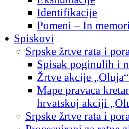
Identifikacije
Pomeni – In memor
Spiskovi
Srpske žrtve rata i po
Spisak poginulih i n
Žrtve akcije „Oluja“
Mape pravaca kretan
hrvatskoj akciji „Ol
Srpske žrtve rata i p
Procesuirani za ratne 