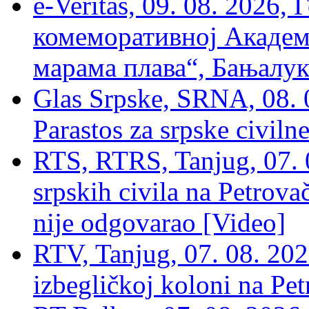
e-Veritas, 09. 08. 2026
комеморативној Академи
марама плава“, Бањалука
Glas Srpske, SRNA, 08. 0
Parastos za srpske civilne
RTS, RTRS, Tanjug, 07. 0
srpskih civila na Petrovač
nije odgovarao [Video]
RTV, Tanjug, 07. 08. 2026
izbegličkoj koloni na Pet