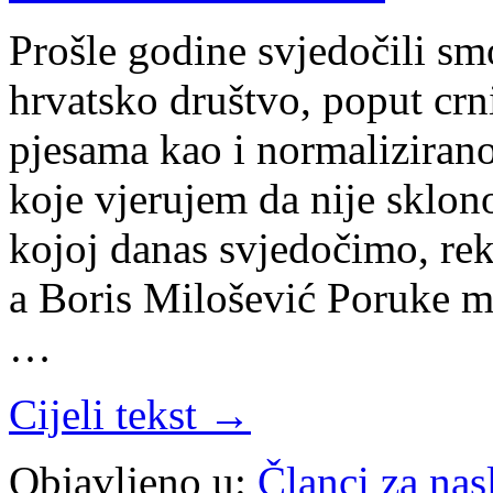
Prošle godine svjedočili sm
hrvatsko društvo, poput crni
pjesama kao i normaliziran
koje vjerujem da nije sklon
kojoj danas svjedočimo, re
a Boris Milošević Poruke mir
…
Cijeli tekst →
Objavljeno u:
Članci za na