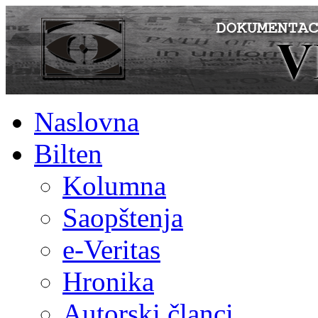
Naslovna
Bilten
Kolumna
Saopštenja
e-Veritas
Hronika
Autorski članci