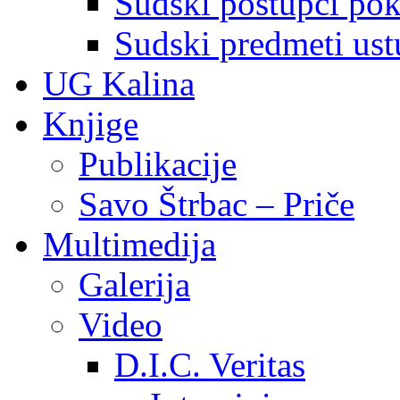
Sudski postupci pokr
Sudski predmeti ustu
UG Kalina
Knjige
Publikacije
Savo Štrbac – Priče
Multimedija
Galerija
Video
D.I.C. Veritas