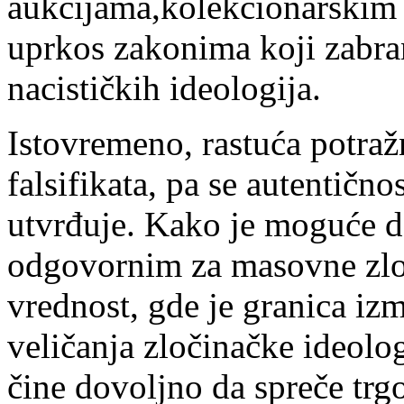
aukcijama,kolekcionarskim sa
uprkos zakonima koji zabranj
nacističkih ideologija.
Istovremeno, rastuća potražn
falsifikata, pa se autentičn
utvrđuje. Kako je moguće d
odgovornim za masovne zloč
vrednost, gde je granica izm
veličanja zločinačke ideologi
čine dovoljno da spreče tr