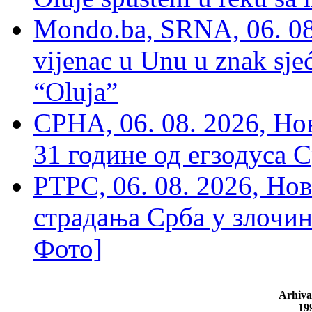
Mondo.ba, SRNA, 06. 08
vijenac u Unu u znak sjeć
“Oluja”
СРНА, 06. 08. 2026, Н
31 године од егзодуса С
РТРС, 06. 08. 2026, Нов
страдања Срба у злочин
Фото]
Arhiva
19