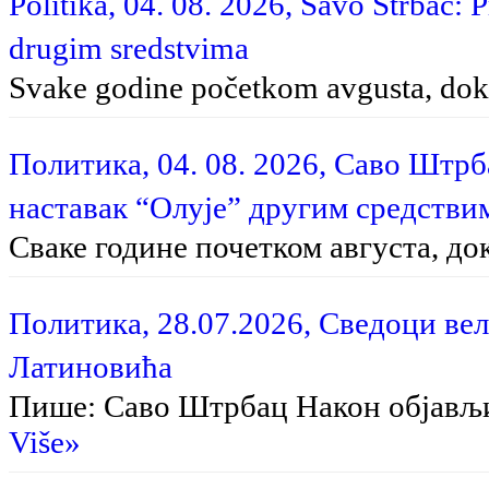
Politika, 04. 08. 2026, Savo Štrbac: 
drugim sredstvima
Svake godine početkom avgusta, dok 
Политика, 04. 08. 2026, Саво Штр
наставак “Олује” другим средстви
Сваке године почетком августа, до
Политика, 28.07.2026, Сведоци вел
Латиновића
Пише: Саво Штрбац На­кон об­ја­вљи­в
Više»