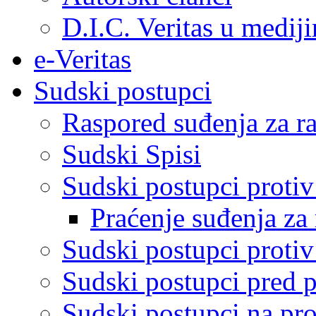
D.I.C. Veritas u medij
e-Veritas
Sudski postupci
Raspored suđenja za ra
Sudski Spisi
Sudski postupci proti
Praćenje suđenja za 
Sudski postupci proti
Sudski postupci pred 
Sudski postupci na pro