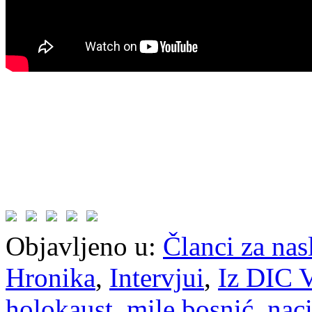
Objavljeno u:
Članci za na
Hronika
,
Intervjui
,
Iz DIC V
holokaust
,
mile bosnić
,
nac