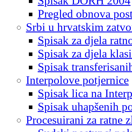
Spisak DORH 2004
Pregled obnova pos
Srbi u hrvatskim zatv
Spisak za djela ratn
Spisak za djela klas
Spisak transferisani
Interpolove potjernice
Spisak lica na Inte
Spisak uhapšenih po
Procesuirani za ratne z