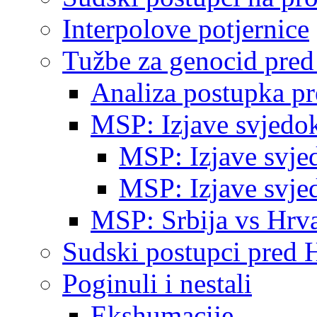
Interpolove potjernice
Tužbe za genocid pre
Analiza postupka p
MSP: Izjave svjedo
MSP: Izjave svje
MSP: Izjave svje
MSP: Srbija vs Hrva
Sudski postupci pred 
Poginuli i nestali
Ekshumacije