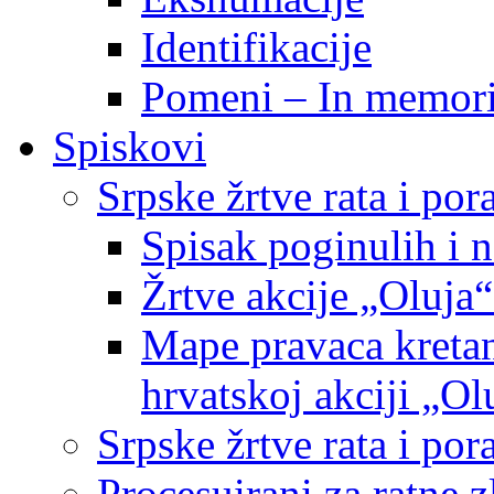
Identifikacije
Pomeni – In memor
Spiskovi
Srpske žrtve rata i po
Spisak poginulih i n
Žrtve akcije „Oluja“
Mape pravaca kretan
hrvatskoj akciji „Ol
Srpske žrtve rata i p
Procesuirani za ratne 