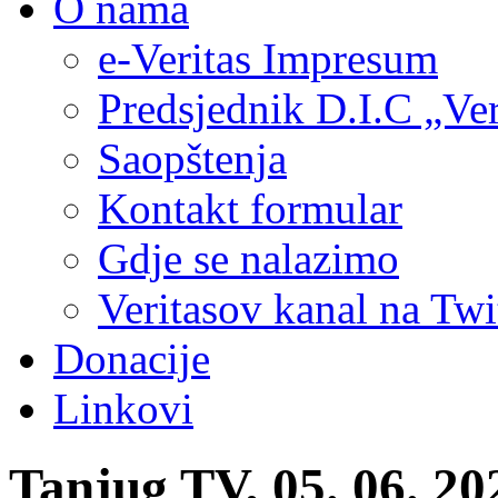
O nama
e-Veritas Impresum
Predsjednik D.I.C „Ver
Saopštenja
Kontakt formular
Gdje se nalazimo
Veritasov kanal na Twi
Donacije
Linkovi
Tanjug TV, 05. 06. 20