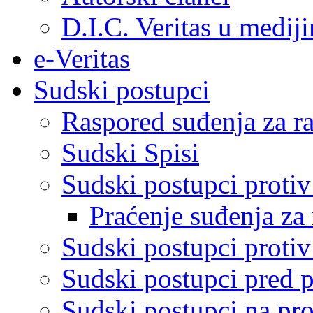
D.I.C. Veritas u medij
e-Veritas
Sudski postupci
Raspored suđenja za ra
Sudski Spisi
Sudski postupci proti
Praćenje suđenja za 
Sudski postupci proti
Sudski postupci pred 
Sudski postupci na pro