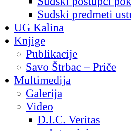
Sudski postupci pokr
Sudski predmeti ustu
UG Kalina
Knjige
Publikacije
Savo Štrbac – Priče
Multimedija
Galerija
Video
D.I.C. Veritas