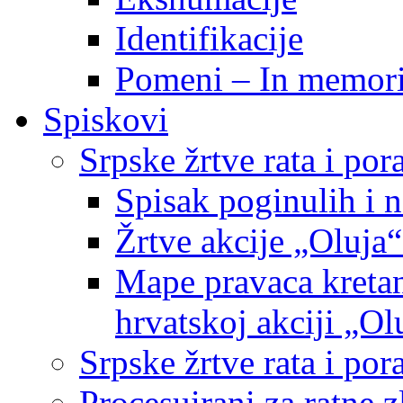
Identifikacije
Pomeni – In memor
Spiskovi
Srpske žrtve rata i po
Spisak poginulih i n
Žrtve akcije „Oluja“
Mape pravaca kretan
hrvatskoj akciji „Ol
Srpske žrtve rata i p
Procesuirani za ratne 