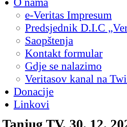
O nama
e-Veritas Impresum
Predsjednik D.I.C „Ver
Saopštenja
Kontakt formular
Gdje se nalazimo
Veritasov kanal na Twi
Donacije
Linkovi
Tanjug TV, 30. 12. 2