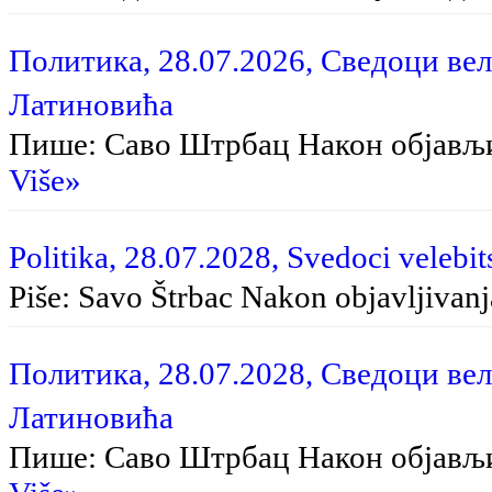
Политика, 28.07.2026, Сведоци вел
Латиновића
Пише: Саво Штрбац На­кон об­ја­вљи­в
Više»
Politika, 28.07.2028, Svedoci velebit
Piše: Savo Štrbac Na­kon ob­ja­vlji­va­nja
Политика, 28.07.2028, Сведоци вел
Латиновића
Пише: Саво Штрбац Након објављ