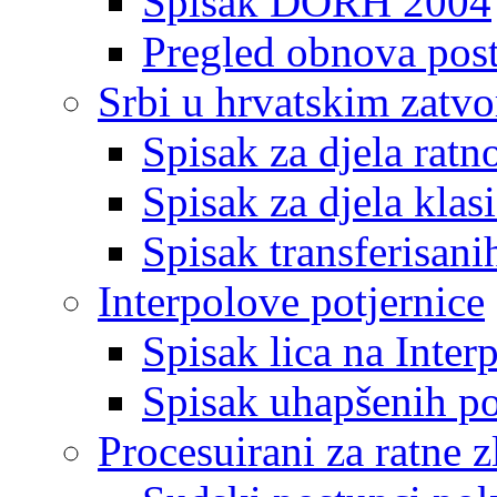
Spisak DORH 2004
Pregled obnova pos
Srbi u hrvatskim zatv
Spisak za djela ratn
Spisak za djela klas
Spisak transferisani
Interpolove potjernice
Spisak lica na Inte
Spisak uhapšenih po
Procesuirani za ratne z