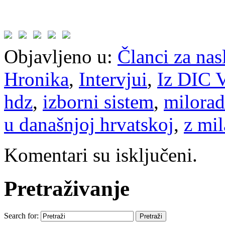
Objavljeno u:
Članci za na
Hronika
,
Intervjui
,
Iz DIC V
hdz
,
izborni sistem
,
milora
u današnjoj hrvatskoj
,
z mi
Komentari su isključeni.
Pretraživanje
Search for: