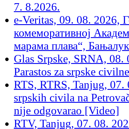
7. 8.2026.
e-Veritas, 09. 08. 2026
комеморативној Академи
марама плава“, Бањалука
Glas Srpske, SRNA, 08. 0
Parastos za srpske civilne
RTS, RTRS, Tanjug, 07. 0
srpskih civila na Petrovač
nije odgovarao [Video]
RTV, Tanjug, 07. 08. 2026