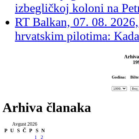
izbegličkoj koloni na Pet
RT Balkan, 07. 08. 2026,
hrvatskim pilotima: Kada
Arhiva
19
Bilte
Godina:
Arhiva članaka
Avgust 2026
P
U
S
Č
P
S
N
1
2