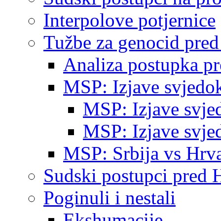
Interpolove potjernice
Tužbe za genocid pre
Analiza postupka p
MSP: Izjave svjedo
MSP: Izjave svje
MSP: Izjave svje
MSP: Srbija vs Hrva
Sudski postupci pred 
Poginuli i nestali
Ekshumacije