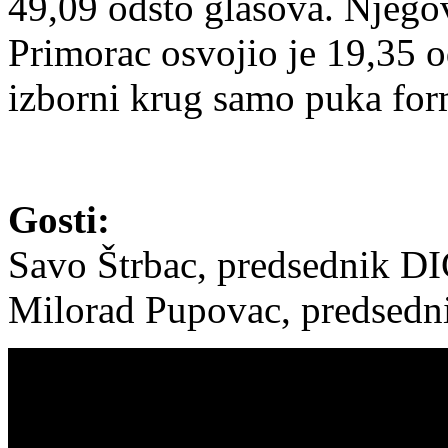
49,09 odsto glasova. Njego
Primorac osvojio je 19,35 od
izborni krug samo puka for
Gosti:
Savo Štrbac, predsednik DI
Milorad Pupovac, predsed