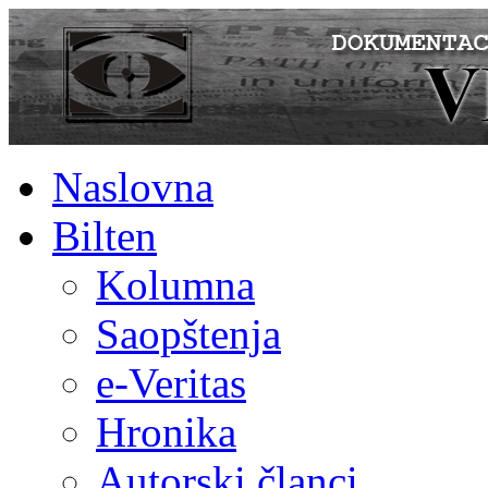
Naslovna
Bilten
Kolumna
Saopštenja
e-Veritas
Hronika
Autorski članci