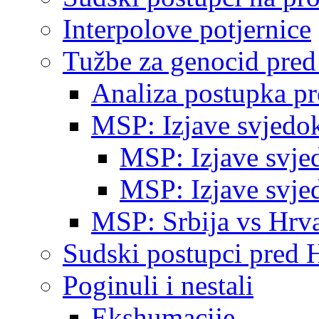
Interpolove potjernice
Tužbe za genocid pre
Analiza postupka p
MSP: Izjave svjedo
MSP: Izjave svje
MSP: Izjave svje
MSP: Srbija vs Hrva
Sudski postupci pred 
Poginuli i nestali
Ekshumacije