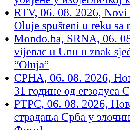
RTV, 06. 08. 2026, Novi 
Oluje spušteni u reku sa
Mondo.ba, SRNA, 06. 08
vijenac u Unu u znak sjeć
“Oluja”
СРНА, 06. 08. 2026, Н
31 године од егзодуса С
РТРС, 06. 08. 2026, Нов
страдања Срба у злочин
Фото]