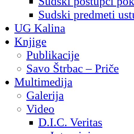
Sudski postupci pokr
Sudski predmeti ustu
UG Kalina
Knjige
Publikacije
Savo Štrbac – Priče
Multimedija
Galerija
Video
D.I.C. Veritas