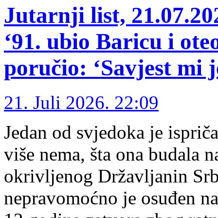
Jutarnji list, 21.07.20
‘91. ubio Baricu i ote
poručio: ‘Savjest mi j
21. Juli 2026. 22:09
Jedan od svjedoka je isprič
više nema, šta ona budala n
okrivljenog Državljanin Srb
nepravomoćno je osuđen na