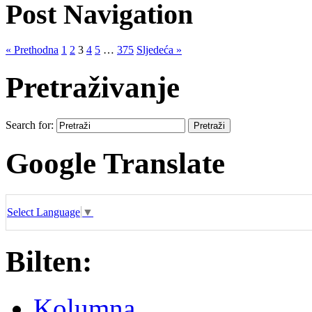
Post Navigation
« Prethodna
1
2
3
4
5
…
375
Sljedeća »
Pretraživanje
Search for:
Google Translate
Select Language
▼
Bilten:
Kolumna