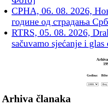
СРНА, 06. 08. 2026, Н
године од страдања Срб
RTRS, 05. 08. 2026, Drak
sačuvamo sjećanje i glas
Arhiva
19
Bilte
Godina:
Arhiva članaka