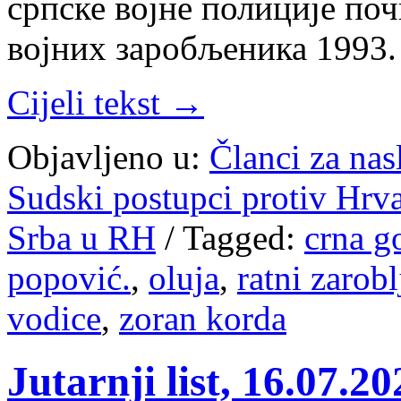
српске војне полиције по
војних заробљеника 1993
Cijeli tekst →
Objavljeno u:
Članci za na
Sudski postupci protiv Hrv
Srba u RH
/
Tagged:
crna g
popović.
,
oluja
,
ratni zarobl
vodice
,
zoran korda
Jutarnji list, 16.07.2