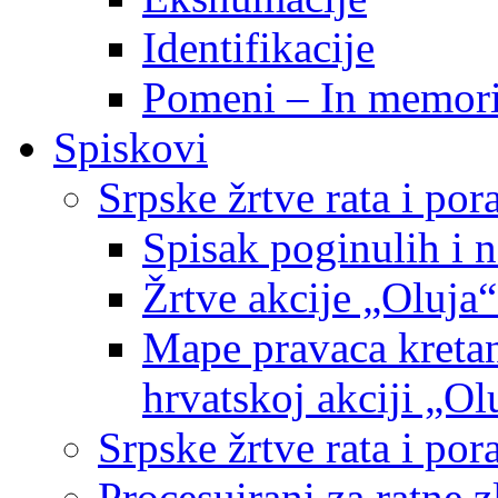
Identifikacije
Pomeni – In memor
Spiskovi
Srpske žrtve rata i po
Spisak poginulih i n
Žrtve akcije „Oluja“
Mape pravaca kretan
hrvatskoj akciji „Ol
Srpske žrtve rata i p
Procesuirani za ratne 