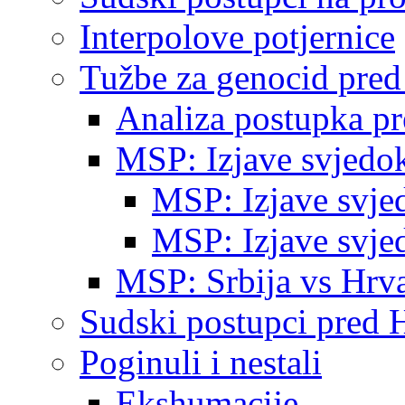
Interpolove potjernice
Tužbe za genocid pre
Analiza postupka p
MSP: Izjave svjedo
MSP: Izjave svje
MSP: Izjave svje
MSP: Srbija vs Hrva
Sudski postupci pred 
Poginuli i nestali
Ekshumacije