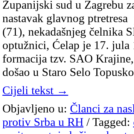
Županijski sud u Zagrebu za
nastavak glavnog ptretresa 
(71), nekadašnjeg čelnika
optužnici, Ćelap je 17. jul
formacija tzv. SAO Krajine
došao u Staro Selo Topusk
Cijeli tekst →
Objavljeno u:
Članci za na
protiv Srba u RH
/
Tagged: