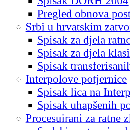
Spisak DORH 2004
Pregled obnova pos
Srbi u hrvatskim zatv
Spisak za djela ratn
Spisak za djela klas
Spisak transferisani
Interpolove potjernice
Spisak lica na Inte
Spisak uhapšenih po
Procesuirani za ratne z