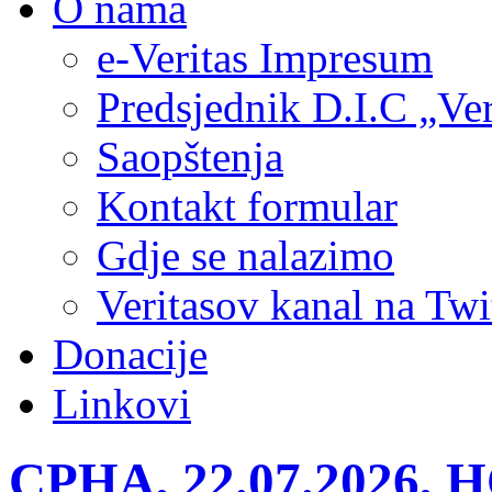
O nama
e-Veritas Impresum
Predsjednik D.I.C „Ver
Saopštenja
Kontakt formular
Gdje se nalazimo
Veritasov kanal na Twi
Donacije
Linkovi
СРНА, 22.07.2026