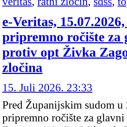
veritas
,
ratni zločin
,
sdss
,
t
e-Veritas, 15.07.2026
pripremno ročište za 
protiv opt Živka Zago
zločina
15. Juli 2026. 23:33
Pred Županijskim sudom u 
pripremno ročište za glavni