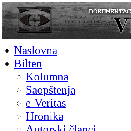
Naslovna
Bilten
Kolumna
Saopštenja
e-Veritas
Hronika
Autorski članci