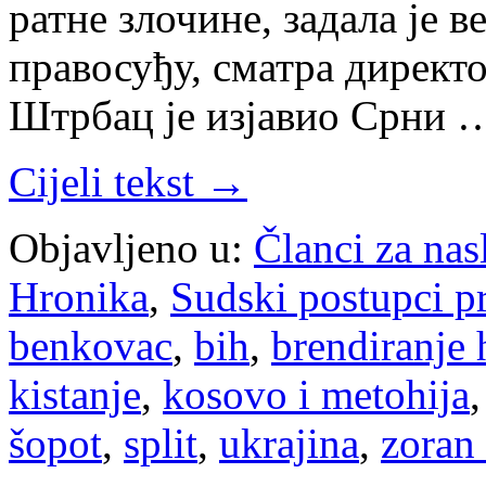
ратне злочине, задала је 
правосуђу, сматра директ
Штрбац је изјавио Срни 
Cijeli tekst →
Objavljeno u:
Članci za na
Hronika
,
Sudski postupci p
benkovac
,
bih
,
brendiranje
kistanje
,
kosovo i metohija
šopot
,
split
,
ukrajina
,
zoran