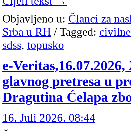
Cijeli tekst →
Objavljeno u:
Članci za na
Srba u RH
/
Tagged:
civilne
sdss
,
topusko
e-Veritas,16.07.2026,
glavnog pretresa u pr
Dragutina Ćelapa zbo
16. Juli 2026. 08:44