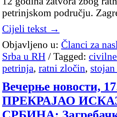
12 godina zatvora zbog ratn
petrinjskom području. Zagr
Cijeli tekst →
Objavljeno u:
Članci za na
Srba u RH
/
Tagged:
civilne
petrinja
,
ratni zločin
,
stojan
Вечерње новости, 17
ПРЕКРАЈАО ИСКА
СРБИНА: Загребачк