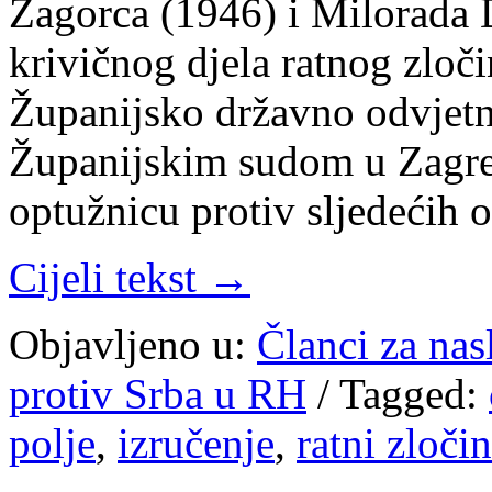
Zagorca (1946) i Milorada
krivičnog djela ratnog zloči
Županijsko državno odvjetn
Županijskim sudom u Zagreb
optužnicu protiv sljedećih
Cijeli tekst →
Objavljeno u:
Članci za na
protiv Srba u RH
/
Tagged:
polje
,
izručenje
,
ratni zločin