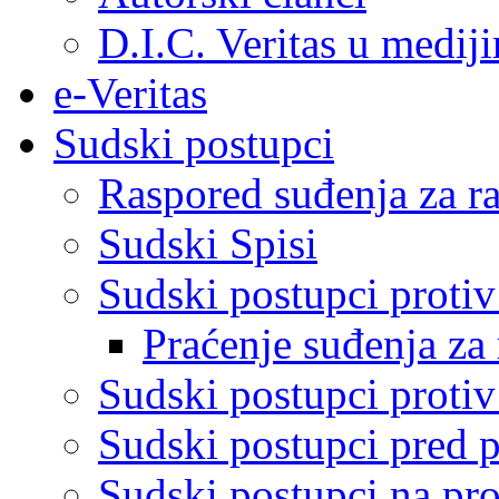
D.I.C. Veritas u medij
e-Veritas
Sudski postupci
Raspored suđenja za ra
Sudski Spisi
Sudski postupci proti
Praćenje suđenja za 
Sudski postupci proti
Sudski postupci pred 
Sudski postupci na pro