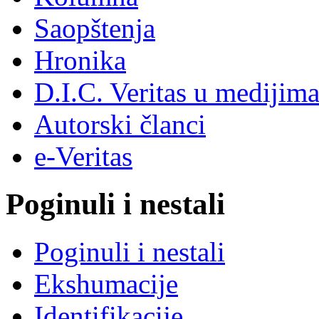
Saopštenja
Hronika
D.I.C. Veritas u medijim
Autorski članci
e-Veritas
Poginuli i nestali
Poginuli i nestali
Ekshumacije
Identifikacije