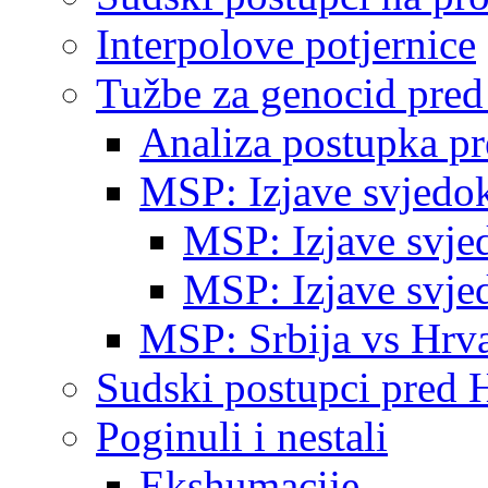
Interpolove potjernice
Tužbe za genocid pre
Analiza postupka p
MSP: Izjave svjedo
MSP: Izjave svje
MSP: Izjave svje
MSP: Srbija vs Hrva
Sudski postupci pred 
Poginuli i nestali
Ekshumacije