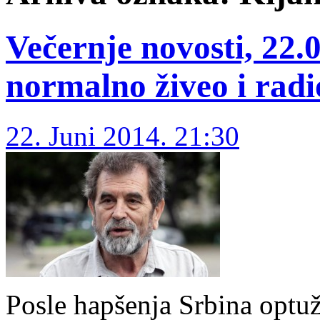
Večernje novosti, 22.
normalno živeo i rad
22. Juni 2014. 21:30
Posle hapšenja Srbina optu