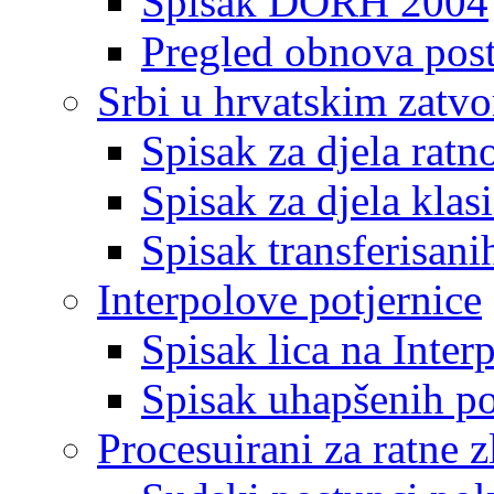
Spisak DORH 2004
Pregled obnova pos
Srbi u hrvatskim zatv
Spisak za djela ratn
Spisak za djela klas
Spisak transferisani
Interpolove potjernice
Spisak lica na Inte
Spisak uhapšenih po
Procesuirani za ratne z