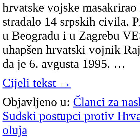
hrvatske vojske masakrirao 
stradalo 14 srpskih civila. 
u Beogradu i u Zagrebu VES
uhapšen hrvatski vojnik Ra
da je 6. avgusta 1995. …
Cijeli tekst →
Objavljeno u:
Članci za na
Sudski postupci protiv Hrv
oluja