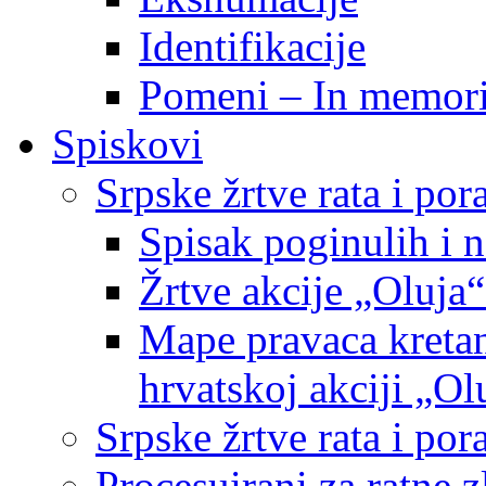
Identifikacije
Pomeni – In memor
Spiskovi
Srpske žrtve rata i po
Spisak poginulih i n
Žrtve akcije „Oluja“
Mape pravaca kretan
hrvatskoj akciji „Ol
Srpske žrtve rata i p
Procesuirani za ratne 