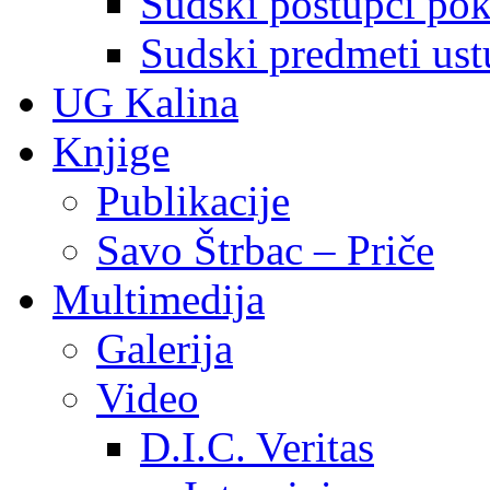
Sudski postupci pokr
Sudski predmeti ustu
UG Kalina
Knjige
Publikacije
Savo Štrbac – Priče
Multimedija
Galerija
Video
D.I.C. Veritas