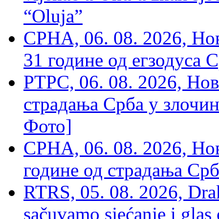
“Oluja”
СРНА, 06. 08. 2026, Н
31 године од егзодуса С
РТРС, 06. 08. 2026, Нов
страдања Срба у злочин
Фото]
СРНА, 06. 08. 2026, Н
године од страдања Срб
RTRS, 05. 08. 2026, Drak
sačuvamo sjećanje i glas