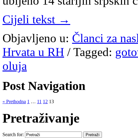
ubijeno 14 starijih srpskih
Cijeli tekst →
Objavljeno u:
Članci za na
Hrvata u RH
/
Tagged:
goto
oluja
Post Navigation
« Prethodna
1
…
11
12
13
Pretraživanje
Search for: