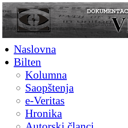
Naslovna
Bilten
Kolumna
Saopštenja
e-Veritas
Hronika
Autorski članci