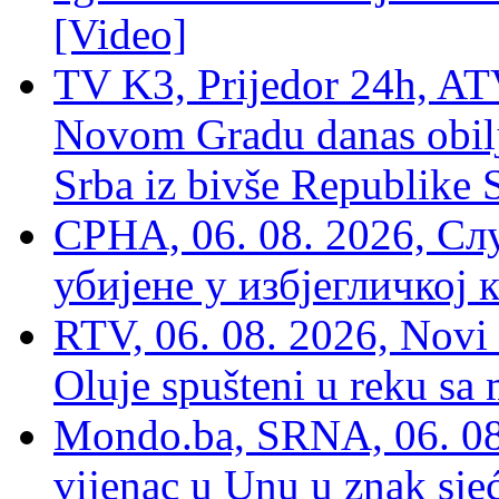
[Video]
TV K3, Prijedor 24h, ATV
Novom Gradu danas obilj
Srba iz bivše Republike 
СРНА, 06. 08. 2026, Сл
убијене у избјегличкој 
RTV, 06. 08. 2026, Novi 
Oluje spušteni u reku sa
Mondo.ba, SRNA, 06. 08
vijenac u Unu u znak sjeć