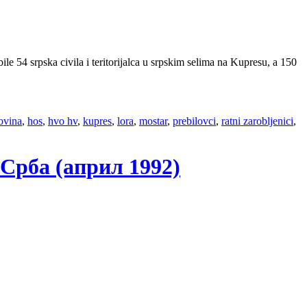
e 54 srpska civila i teritorijalca u srpskim selima na Kupresu, a 150
ovina
,
hos
,
hvo hv
,
kupres
,
lora
,
mostar
,
prebilovci
,
ratni zarobljenici
,
 Срба (април 1992)