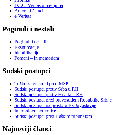
D.I.C. Veritas u medijima
Autorski članci
e-Veritas
Poginuli i nestali
Poginuli i nestali
Ekshumacije
Identifikacije
Pomeni – In memoriam
Sudski postupci
Tužbe za genocid pred MSP
Sudski postupci protiv Srba u RH
Sudski postupci protiv Hrvata u RH
Sudski postupci pred pravosuđem Republike Srbije
Sudski postupci na prostoru Ex Jugoslavije
Interpolove potjernice
Sudski postupci pred Haškim tribunalom
Najnoviji članci