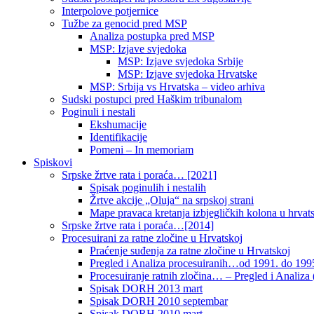
Interpolove potjernice
Tužbe za genocid pred MSP
Analiza postupka pred MSP
MSP: Izjave svjedoka
MSP: Izjave svjedoka Srbije
MSP: Izjave svjedoka Hrvatske
MSP: Srbija vs Hrvatska – video arhiva
Sudski postupci pred Haškim tribunalom
Poginuli i nestali
Ekshumacije
Identifikacije
Pomeni – In memoriam
Spiskovi
Srpske žrtve rata i poraća… [2021]
Spisak poginulih i nestalih
Žrtve akcije „Oluja“ na srpskoj strani
Mape pravaca kretanja izbjegličkih kolona u hrvats
Srpske žrtve rata i poraća…[2014]
Procesuirani za ratne zločine u Hrvatskoj
Praćenje suđenja za ratne zločine u Hrvatskoj
Pregled i Analiza procesuiranih…od 1991. do 1995
Procesuiranje ratnih zločina… – Pregled i Analiza (
Spisak DORH 2013 mart
Spisak DORH 2010 septembar
Spisak DORH 2010 mart