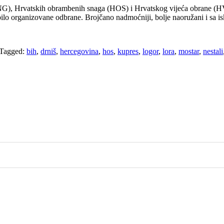
NG), Hrvatskih obrambenih snaga (HOS) i Hrvatskog vijeća obrane (HVO
i bilo organizovane odbrane. Brojčano nadmoćniji, bolje naoružani i sa
Tagged:
bih
,
drniš
,
hercegovina
,
hos
,
kupres
,
logor
,
lora
,
mostar
,
nestali