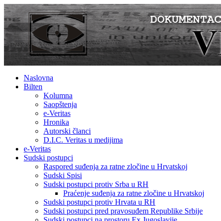
Naslovna
Bilten
Kolumna
Saopštenja
e-Veritas
Hronika
Autorski članci
D.I.C. Veritas u medijima
e-Veritas
Sudski postupci
Raspored suđenja za ratne zločine u Hrvatskoj
Sudski Spisi
Sudski postupci protiv Srba u RH
Praćenje suđenja za ratne zločine u Hrvatskoj
Sudski postupci protiv Hrvata u RH
Sudski postupci pred pravosuđem Republike Srbije
Sudski postupci na prostoru Ex Jugoslavije