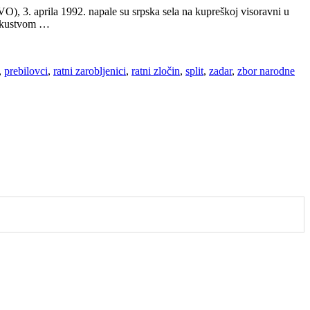
), 3. aprila 1992. napale su srpska sela na kupreškoj visoravni u
 iskustvom …
,
prebilovci
,
ratni zarobljenici
,
ratni zločin
,
split
,
zadar
,
zbor narodne