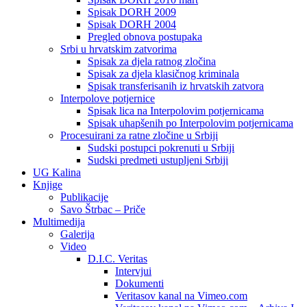
Spisak DORH 2009
Spisak DORH 2004
Pregled obnova postupaka
Srbi u hrvatskim zatvorima
Spisak za djela ratnog zločina
Spisak za djela klasičnog kriminala
Spisak transferisanih iz hrvatskih zatvora
Interpolove potjernice
Spisak lica na Interpolovim potjernicama
Spisak uhapšenih po Interpolovim potjernicama
Procesuirani za ratne zločine u Srbiji
Sudski postupci pokrenuti u Srbiji
Sudski predmeti ustupljeni Srbiji
UG Kalina
Knjige
Publikacije
Savo Štrbac – Priče
Multimedija
Galerija
Video
D.I.C. Veritas
Intervjui
Dokumenti
Veritasov kanal na Vimeo.com