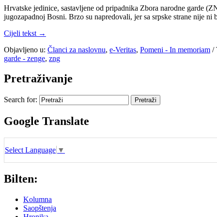
Hrvatske jedinice, sastavljene od pripadnika Zbora narodne garde (Z
jugozapadnoj Bosni. Brzo su napredovali, jer sa srpske strane nije n
Cijeli tekst →
Objavljeno u:
Članci za naslovnu
,
e-Veritas
,
Pomeni - In memoriam
/
garde - zenge
,
zng
Pretraživanje
Search for:
Google Translate
Select Language
▼
Bilten:
Kolumna
Saopštenja
Hronika