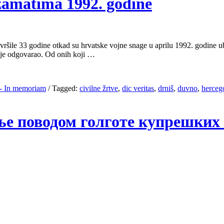
zamatima 1992. godine
ršile 33 godine otkad su hrvatske vojne snage u aprilu 1992. godine ubil
 nije odgovarao. Od onih koji …
- In memoriam
/
Tagged:
civilne žrtve
,
dic veritas
,
drniš
,
duvno
,
herceg
ење поводом голготе купрешких