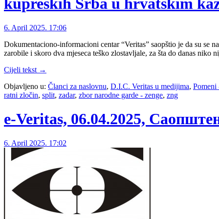
kupreških Srba u hrvatskim ka
6. April 2025. 17:06
Dokumentaciono-informacioni centar “Veritas” saopštio je da su se nav
zarobile i skoro dva mjeseca teško zlostavljale, za šta do danas niko
Cijeli tekst →
Objavljeno u:
Članci za naslovnu
,
D.I.C. Veritas u medijima
,
Pomeni 
ratni zločin
,
split
,
zadar
,
zbor narodne garde - zenge
,
zng
e-Veritas, 06.04.2025, Саопшт
6. April 2025. 17:02