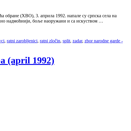
 обране (ХВО), 3. априла 1992. напале су српска села на
јчано надмоћнији, боље наоружани и са искуством …
vci
,
ratni zarobljenici
,
ratni zločin
,
split
,
zadar
,
zbor narodne garde -
a (april 1992)