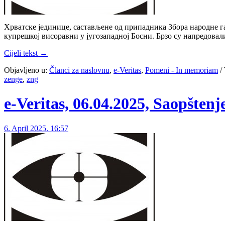
Хрватске јединице, састављене од припадника Збора народне га
купрешкој висоравни у југозападној Босни. Брзо су напредовал
Cijeli tekst →
Objavljeno u:
Članci za naslovnu
,
e-Veritas
,
Pomeni - In memoriam
/
zenge
,
zng
e-Veritas, 06.04.2025, Saopšten
6. April 2025. 16:57