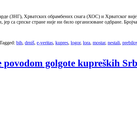
рде (ЗНГ), Хрватских обрамбених снага (ХОС) и Хрватског вијећа
и, јер са српске стране није ни било организоване одбране. Бро
Tagged:
bih
,
drniš
,
e-veritas
,
kupres
,
logor
,
lora
,
mostar
,
nestali
,
prebilo
je povodom golgote kupreških Srb