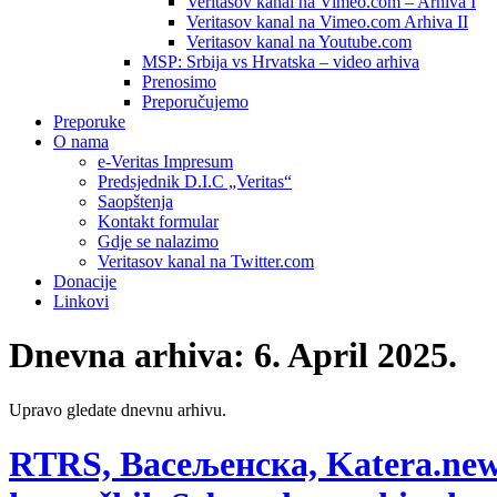
Veritasov kanal na Vimeo.com – Arhiva I
Veritasov kanal na Vimeo.com Arhiva II
Veritasov kanal na Youtube.com
MSP: Srbija vs Hrvatska – video arhiva
Prenosimo
Preporučujemo
Preporuke
O nama
e-Veritas Impresum
Predsjednik D.I.C „Veritas“
Saopštenja
Kontakt formular
Gdje se nalazimo
Veritasov kanal na Twitter.com
Donacije
Linkovi
Dnevna arhiva:
6. April 2025.
Upravo gledate dnevnu arhivu.
RTRS, Васељенска, Katera.news,