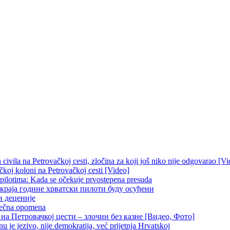
ivila na Petrovačkoj cesti, zločina za koji još niko nije odgovarao [Vi
čkoj koloni na Petrovačkoj cesti [Video]
 pilotima: Kada se očekuje prvostepena presuda
краја године хрватски пилоти буду осуђени
и деценије
 večna opomena
на Петровачкој цести – злочин без казне [Видео, Фото]
je jezivo, nije demokratija, već prijetnja Hrvatskoj