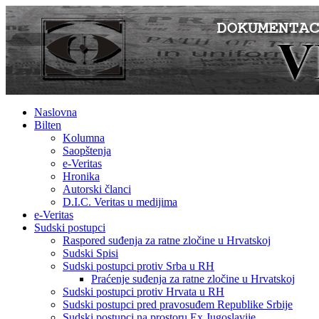
Naslovna
Bilten
Kolumna
Saopštenja
e-Veritas
Hronika
Autorski članci
D.I.C. Veritas u medijima
e-Veritas
Sudski postupci
Raspored suđenja za ratne zločine u Hrvatskoj
Sudski Spisi
Sudski postupci protiv Srba u RH
Praćenje suđenja za ratne zločine u Hrvatskoj
Sudski postupci protiv Hrvata u RH
Sudski postupci pred pravosuđem Republike Srbije
Sudski postupci na prostoru Ex Jugoslavije