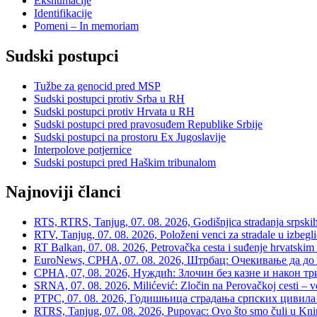
Ekshumacije
Identifikacije
Pomeni – In memoriam
Sudski postupci
Tužbe za genocid pred MSP
Sudski postupci protiv Srba u RH
Sudski postupci protiv Hrvata u RH
Sudski postupci pred pravosuđem Republike Srbije
Sudski postupci na prostoru Ex Jugoslavije
Interpolove potjernice
Sudski postupci pred Haškim tribunalom
Najnoviji članci
RTS, RTRS, Tanjug, 07. 08. 2026, Godišnjica stradanja srpskih c
RTV, Tanjug, 07. 08. 2026, Položeni venci za stradale u izbegli
RT Balkan, 07. 08. 2026, Petrovačka cesta i suđenje hrvatskim
EuroNews, СРНА, 07. 08. 2026, Штрбац: Очекивање да до 
СРНА, 07, 08. 2026, Нуждић: Злочин без казне и након тр
SRNA, 07. 08. 2026, Milićević: Zločin na Perovačkoj cesti –
РТРС, 07. 08. 2026, Годишњица страдања српских цивила 
RTRS, Tanjug, 07. 08. 2026, Pupovac: Ovo što smo čuli u Kninu 