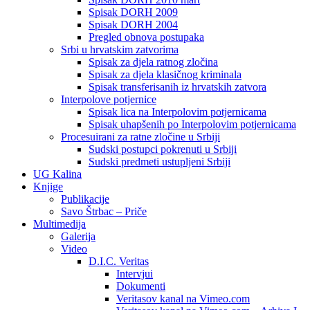
Spisak DORH 2009
Spisak DORH 2004
Pregled obnova postupaka
Srbi u hrvatskim zatvorima
Spisak za djela ratnog zločina
Spisak za djela klasičnog kriminala
Spisak transferisanih iz hrvatskih zatvora
Interpolove potjernice
Spisak lica na Interpolovim potjernicama
Spisak uhapšenih po Interpolovim potjernicama
Procesuirani za ratne zločine u Srbiji
Sudski postupci pokrenuti u Srbiji
Sudski predmeti ustupljeni Srbiji
UG Kalina
Knjige
Publikacije
Savo Štrbac – Priče
Multimedija
Galerija
Video
D.I.C. Veritas
Intervjui
Dokumenti
Veritasov kanal na Vimeo.com