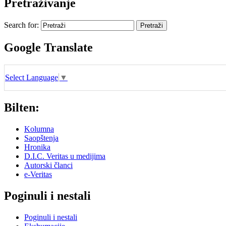
Pretraživanje
Search for:
Google Translate
Select Language
▼
Bilten:
Kolumna
Saopštenja
Hronika
D.I.C. Veritas u medijima
Autorski članci
e-Veritas
Poginuli i nestali
Poginuli i nestali