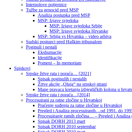
Interpolove potjernice
Tužbe za genocid pred MSP
Analiza postupka pred MSP
MSP: Izjave svjedoka
MSP: Izjave svjedoka Srbije
MSP: Izjave svjedoka Hrvatske
MSP: Srbija vs Hrvatska – video arhiva
Sudski postupci pred Haškim tribunalom
Poginuli i nestali
Ekshumacije
Identifikacije
Pomeni – In memoriam
Spiskovi
Srpske žrtve rata i poraća… [2021]
Spisak poginulih i nestalih
Žrtve akcije „Oluja“ na srpskoj strani
Mape pravaca kretanja izbjegličkih kolona u hrvats
Srpske žrtve rata i poraća…[2014]
Procesuirani za ratne zločine u Hrvatskoj
Praćenje suđenja za ratne zločine u Hrvatskoj
Pregled i Analiza procesuiranih…od 1991. do 1995
Procesuiranje ratnih zločina… – Pregled i Analiza (
Spisak DORH 2013 mart
Spisak DORH 2010 septembar
Spisak DORH 2010 mart