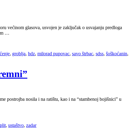
oru većinom glasova, usvojen je zaključak o usvajanju predloga
com …
šćenje
,
groblja
,
hdz
,
milorad pupovac
,
savo štrbac
,
sdss
,
šoškoćanin
,
premni”
 postrojba nosila i na ratištu, kao i na “stambenoj bojišnici” u
plit
,
ustaštvo
,
zadar