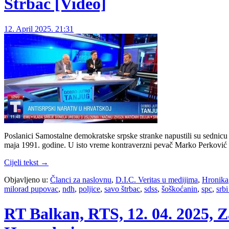
Štrbac [Video]
12. April 2025. 21:31
Poslanici Samostalne demokratske srpske stranke napustili su sednicu
maja 1991. godine. U isto vreme kontraverzni pevač Marko Perković
Cijeli tekst →
Objavljeno u:
Članci za naslovnu
,
D.I.C. Veritas u medijima
,
Hronika
milorad pupovac
,
ndh
,
poljice
,
savo štrbac
,
sdss
,
šoškoćanin
,
spc
,
srbi
RT Balkan, RTS, 12. 04. 2025, Z