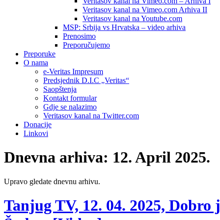
Veritasov kanal na Vimeo.com – Arhiva I
Veritasov kanal na Vimeo.com Arhiva II
Veritasov kanal na Youtube.com
MSP: Srbija vs Hrvatska – video arhiva
Prenosimo
Preporučujemo
Preporuke
O nama
e-Veritas Impresum
Predsjednik D.I.C „Veritas“
Saopštenja
Kontakt formular
Gdje se nalazimo
Veritasov kanal na Twitter.com
Donacije
Linkovi
Dnevna arhiva:
12. April 2025.
Upravo gledate dnevnu arhivu.
Tanjug TV, 12. 04. 2025, Dobro 