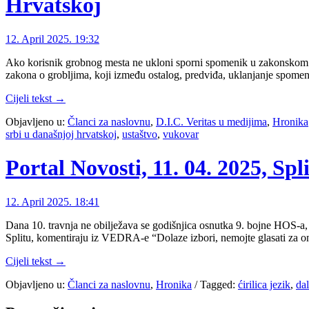
Hrvatskoj
12. April 2025. 19:32
Ako korisnik grobnog mesta ne ukloni sporni spomenik u zakonskom r
zakona o grobljima, koji između ostalog, predviđa, uklanjanje spomen
Cijeli tekst →
Objavljeno u:
Članci za naslovnu
,
D.I.C. Veritas u medijima
,
Hronika
srbi u današnjoj hrvatskoj
,
ustaštvo
,
vukovar
Portal Novosti, 11. 04. 2025, S
12. April 2025. 18:41
Dana 10. travnja ne obilježava se godišnjica osnutka 9. bojne HOS-a, n
Splitu, komentiraju iz VEDRA-e “Dolaze izbori, nemojte glasati za o
Cijeli tekst →
Objavljeno u:
Članci za naslovnu
,
Hronika
/
Tagged:
ćirilica jezik
,
da