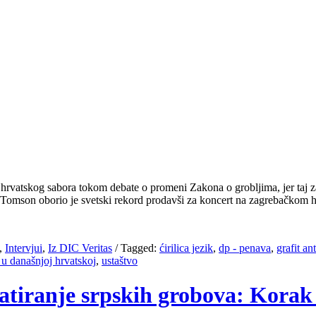
 hrvatskog sabora tokom debate o promeni Zakona o grobljima, jer taj 
 Tomson oborio je svetski rekord prodavši za koncert na zagrebačko
,
Intervjui
,
Iz DIC Veritas
/
Tagged:
ćirilica jezik
,
dp - penava
,
grafit an
 u današnjoj hrvatskoj
,
ustaštvo
atiranje srpskih grobova: Korak d