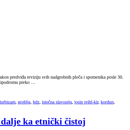
zakon predviđa reviziju svih nadgrobnih ploča i spomenika posle 30.
m hipodromu preko …
tisrbizam
,
groblja
,
hdz
,
istočna slavonija
,
josip reihl-kir
,
kordun
,
alje ka etnički čistoj