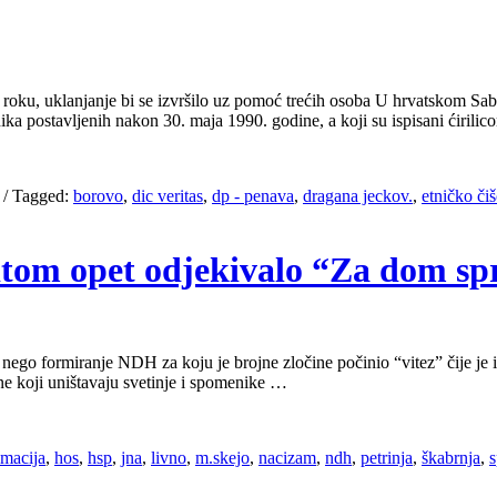
oku, uklanjanje bi se izvršilo uz pomoć trećih osoba U hrvatskom Sab
ika postavljenih nakon 30. maja 1990. godine, a koji su ispisani ćirili
/
Tagged:
borovo
,
dic veritas
,
dp - penava
,
dragana jeckov.
,
etničko či
plitom opet odjekivalo “Za dom s
ego formiranje NDH za koju je brojne zločine počinio “vitez” čije je ime
ne koji uništavaju svetinje i spomenike …
lmacija
,
hos
,
hsp
,
jna
,
livno
,
m.skejo
,
nacizam
,
ndh
,
petrinja
,
škabrnja
,
s