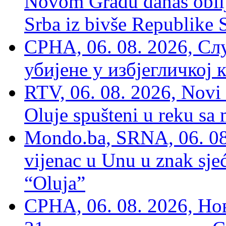
Novom Gradu danas obilj
Srba iz bivše Republike 
СРНА, 06. 08. 2026, Сл
убијене у избјегличкој 
RTV, 06. 08. 2026, Novi 
Oluje spušteni u reku sa
Mondo.ba, SRNA, 06. 08
vijenac u Unu u znak sjeć
“Oluja”
СРНА, 06. 08. 2026, Н