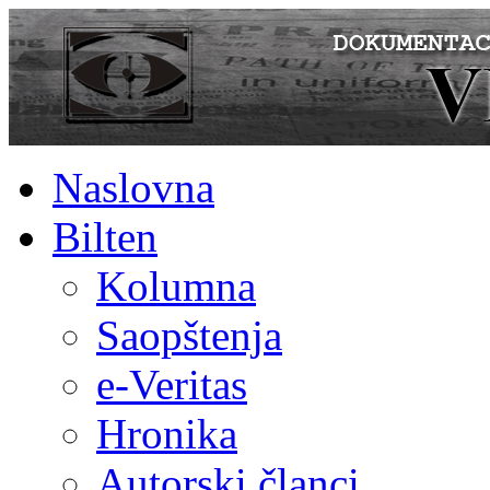
Naslovna
Bilten
Kolumna
Saopštenja
e-Veritas
Hronika
Autorski članci