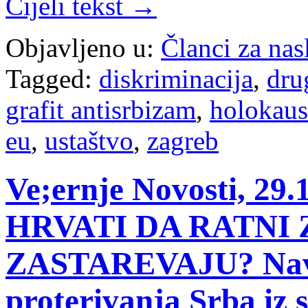
Cijeli tekst →
Objavljeno u:
Članci za na
Tagged:
diskriminacija
,
drug
grafit antisrbizam
,
holokaus
eu
,
ustaštvo
,
zagreb
Ve;ernje Novosti, 29
HRVATI DA RATNI 
ZASTAREVAJU? Navrš
proterivanja Srba iz 