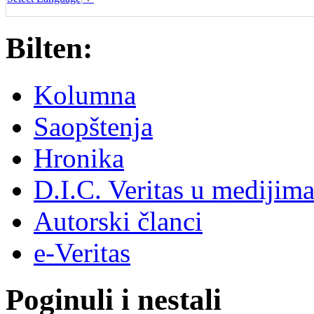
Bilten:
Kolumna
Saopštenja
Hronika
D.I.C. Veritas u medijim
Autorski članci
e-Veritas
Poginuli i nestali