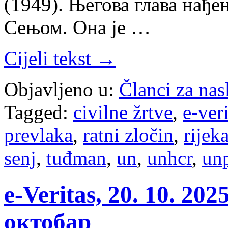
(1949). Његова глава нађен
Сењом. Она је …
Cijeli tekst →
Objavljeno u:
Članci za na
Tagged:
civilne žrtve
,
e-ver
prevlaka
,
ratni zločin
,
rijek
senj
,
tuđman
,
un
,
unhcr
,
un
e-Veritas, 20. 10. 20
октобар