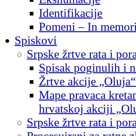
Identifikacije
Pomeni – In memor
Spiskovi
Srpske žrtve rata i po
Spisak poginulih i n
Žrtve akcije „Oluja“
Mape pravaca kretan
hrvatskoj akciji „Ol
Srpske žrtve rata i p
Procesuirani za ratne 