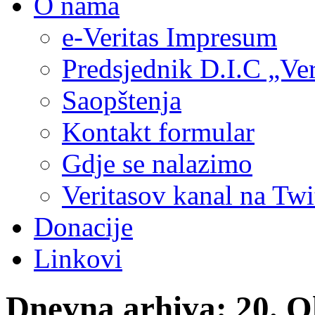
O nama
e-Veritas Impresum
Predsjednik D.I.C „Ver
Saopštenja
Kontakt formular
Gdje se nalazimo
Veritasov kanal na Twi
Donacije
Linkovi
Dnevna arhiva:
20. O