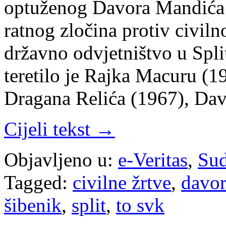
optuženog Davora Mandića 
ratnog zločina protiv civil
državno odvjetništvo u Spl
teretilo je Rajka Macuru (
Dragana Relića (1967), D
Cijeli tekst →
Objavljeno u:
e-Veritas
,
Sud
Tagged:
civilne žrtve
,
davo
šibenik
,
split
,
to svk