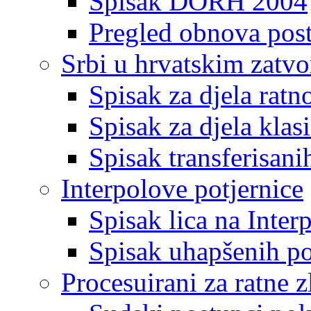
Spisak DORH 2004
Pregled obnova pos
Srbi u hrvatskim zatv
Spisak za djela ratn
Spisak za djela klas
Spisak transferisani
Interpolove potjernice
Spisak lica na Inte
Spisak uhapšenih po
Procesuirani za ratne z