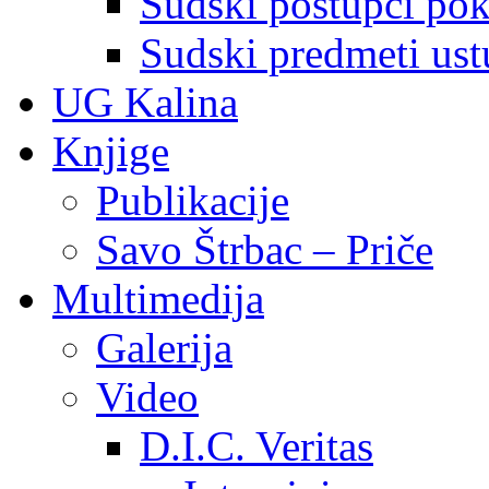
Sudski postupci pokr
Sudski predmeti ustu
UG Kalina
Knjige
Publikacije
Savo Štrbac – Priče
Multimedija
Galerija
Video
D.I.C. Veritas