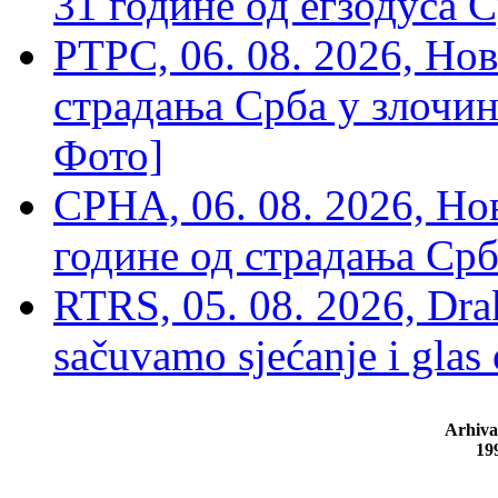
31 године од егзодуса С
РТРС, 06. 08. 2026, Нов
страдања Срба у злочин
Фото]
СРНА, 06. 08. 2026, Н
године од страдања Срб
RTRS, 05. 08. 2026, Drak
sačuvamo sjećanje i glas
Arhiva
19