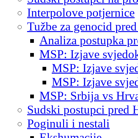
Interpolove potjernice
Tužbe za genocid pre
Analiza postupka p
MSP: Izjave svjedo
MSP: Izjave svje
MSP: Izjave svje
MSP: Srbija vs Hrva
Sudski postupci pred 
Poginuli i nestali
Ekshumacije