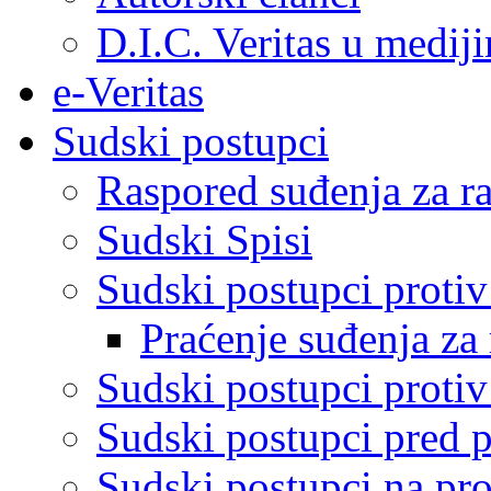
D.I.C. Veritas u medij
e-Veritas
Sudski postupci
Raspored suđenja za ra
Sudski Spisi
Sudski postupci proti
Praćenje suđenja za 
Sudski postupci proti
Sudski postupci pred 
Sudski postupci na pro