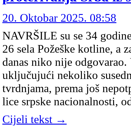
20. Oktobar 2025. 08:58
NAVRŠILE su se 34 godine o
26 sela Požeške kotline, a za
danas niko nije odgovarao. 
uključujući nekoliko sused
tvrdnjama, prema još nepot
lice srpske nacionalnosti, 
Cijeli tekst →