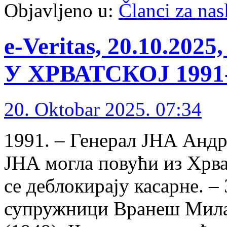
Objavljeno u:
Članci za na
e-Veritas, 20.10.2
У ХРВАТСКОЈ 1991-1
20. Oktobar 2025. 07:34
1991. – Генерал ЈНА Андри
ЈНА могла повући из Хрват
се деблокирају касарне. –
супружници Вранеш Милан