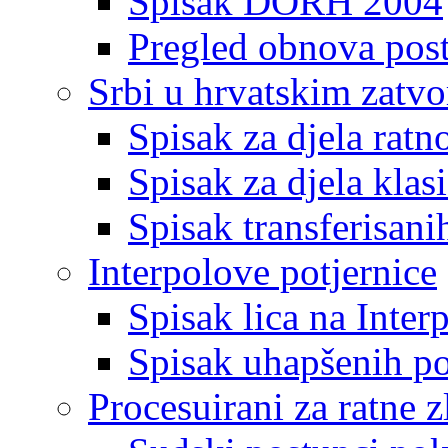
Spisak DORH 2004
Pregled obnova pos
Srbi u hrvatskim zatv
Spisak za djela ratn
Spisak za djela klas
Spisak transferisani
Interpolove potjernice
Spisak lica na Inte
Spisak uhapšenih po
Procesuirani za ratne z