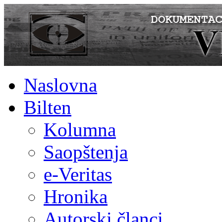
Naslovna
Bilten
Kolumna
Saopštenja
e-Veritas
Hronika
Autorski članci